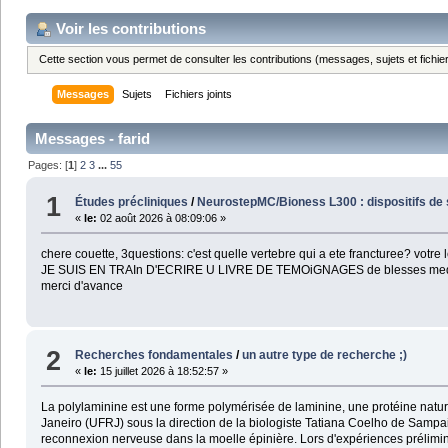
Voir les contributions
Cette section vous permet de consulter les contributions (messages, sujets et fichier
Messages
Sujets
Fichiers joints
Messages - farid
Pages: [
1
]
2
3
...
55
1
Études précliniques
/
NeurostepMC/Bioness L300 : dispositifs de s
«
le:
02 août 2026 à 08:09:06 »
chere couette, 3questions: c'est quelle vertebre qui a ete francturee? votr
JE SUIS EN TRAIn D'ECRIRE U LIVRE DE TEMOiGNAGES de blesses medullai
merci d'avance
2
Recherches fondamentales
/
un autre type de recherche ;)
«
le:
15 juillet 2026 à 18:52:57 »
La polylaminine est une forme polymérisée de laminine, une protéine natu
Janeiro (UFRJ) sous la direction de la biologiste Tatiana Coelho de Sampaio
reconnexion nerveuse dans la moelle épinière. Lors d'expériences prélimi