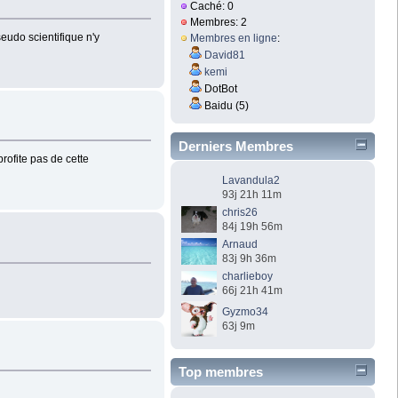
Caché: 0
Membres: 2
eudo scientifique n'y
Membres en ligne
:
David81
kemi
DotBot
Baidu (5)
Derniers Membres
rofite pas de cette
Lavandula2
93j 21h 11m
chris26
84j 19h 56m
Arnaud
83j 9h 36m
charlieboy
66j 21h 41m
Gyzmo34
63j 9m
Top membres