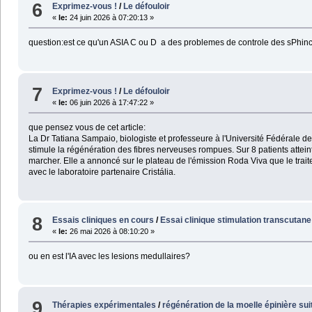
6
Exprimez-vous !
/
Le défouloir
«
le:
24 juin 2026 à 07:20:13 »
question:est ce qu'un ASIA C ou D a des problemes de controle des sPhin
7
Exprimez-vous !
/
Le défouloir
«
le:
06 juin 2026 à 17:47:22 »
que pensez vous de cet article:
La Dr Tatiana Sampaio, biologiste et professeure à l'Université Fédérale d
stimule la régénération des fibres nerveuses rompues. Sur 8 patients atte
marcher. Elle a annoncé sur le plateau de l'émission Roda Viva que le trai
avec le laboratoire partenaire Cristália.
8
Essais cliniques en cours
/
Essai clinique stimulation transcutane
«
le:
26 mai 2026 à 08:10:20 »
ou en est l'IA avec les lesions medullaires?
9
Thérapies expérimentales
/
régénération de la moelle épinière su