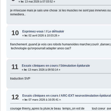
«
le:
13 mai 2026 à 07:03:52 »
je m'excuse mais je sais une chose :si les muscles ne sont pas innerves o
remediera..
10
Exprimez-vous !
/
Le défouloir
«
le:
02 avril 2026 à 10:03:26 »
franchement ,quand je vois ces robots humanoides marcher,courir ,danser,
technologie qu'onpourrait adapter anos cas?
11
Essais cliniques en cours
/
Stimulation épidurale
«
le:
13 mars 2026 à 09:50:14 »
traduction SVP
12
Essais cliniques en cours
/
ARC-EXT neurostimulation épidural
«
le:
07 mars 2026 à 16:05:41 »
courage thierry,,apres la pluie,le beau temps,,on est de tout coeur avec