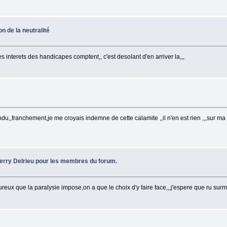
n de la neutralité
es interets des handicapes comptent,, c'est desolant d'en arriver la,,,
u,,franchement,je me croyais indemne de cette calamite ,,il n'en est rien ,,,sur m
ierry Delrieu pour les membres du forum.
ureux que la paralysie impose,on a que le choix d'y faire face,,,j'espere que ru su