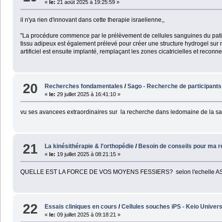
«
le:
21 août 2025 à 19:25:59 »
il n'ya rien d'innovant dans cette therapie israelienne,,
"La procédure commence par le prélèvement de cellules sanguines du patie
tissu adipeux est également prélevé pour créer une structure hydrogel sur 
artificiel est ensuite implanté, remplaçant les zones cicatricielles et recon
20
Recherches fondamentales
/
Sago - Recherche de participants 
«
le:
29 juillet 2025 à 16:41:10 »
vu ses avancees extraordinaires sur la recherche dans ledomaine de la sa
21
La kinésithérapie & l'orthopédie
/
Besoin de conseils pour ma r
«
le:
19 juillet 2025 à 08:21:15 »
QUELLE EST LA FORCE DE VOS MOYENS FESSIERS? selon l'echelle A
22
Essais cliniques en cours
/
Cellules souches iPS - Keio Univers
«
le:
09 juillet 2025 à 09:18:21 »