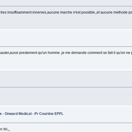
u tres insuffisamment innerves,aucune marche n'est possible,,et aucune methode ps
sauter,aussi prestement qu'un homme ,je me demande comment se fait-il qu'on ne p
e - Onward Medical - Pr Courtine EPFL
 toi,,,