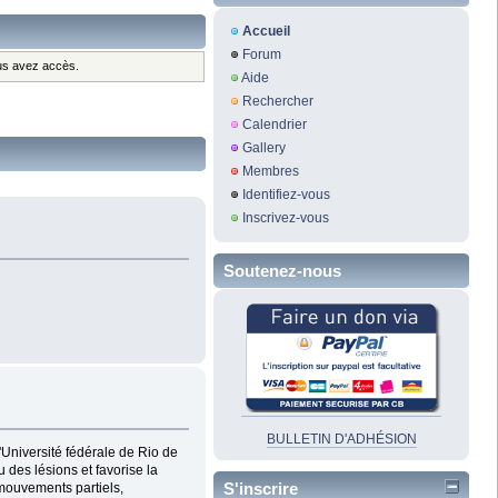
Accueil
Forum
ous avez accès.
Aide
Rechercher
Calendrier
Gallery
Membres
Identifiez-vous
Inscrivez-vous
Soutenez-nous
BULLETIN D'ADHÉSION
Université fédérale de Rio de
 des lésions et favorise la
S'inscrire
mouvements partiels,