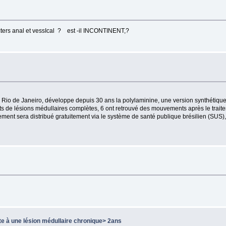
cters anal et vessIcal ? est -il INCONTINENT,?
e Rio de Janeiro, développe depuis 30 ans la polylaminine, une version synthétique
ints de lésions médullaires complètes, 6 ont retrouvé des mouvements après le tra
tement sera distribué gratuitement via le système de santé publique brésilien (SUS
ite à une lésion médullaire chronique> 2ans