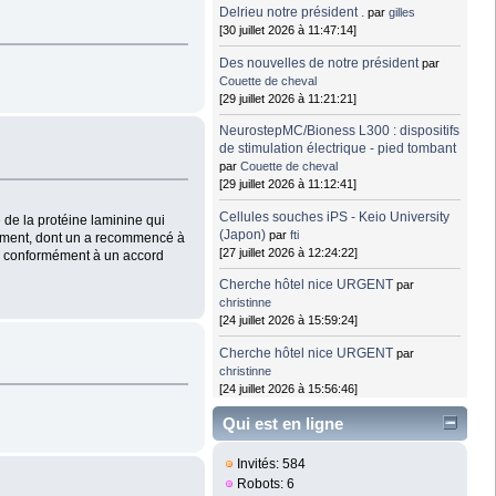
Delrieu notre président .
par
gilles
[30 juillet 2026 à 11:47:14]
Des nouvelles de notre président
par
Couette de cheval
[29 juillet 2026 à 11:21:21]
NeurostepMC/Bioness L300 : dispositifs
de stimulation électrique - pied tombant
par
Couette de cheval
[29 juillet 2026 à 11:12:41]
Cellules souches iPS - Keio University
 de la protéine laminine qui
(Japon)
par
fti
itement, dont un a recommencé à
[27 juillet 2026 à 12:24:22]
), conformément à un accord
Cherche hôtel nice URGENT
par
christinne
[24 juillet 2026 à 15:59:24]
Cherche hôtel nice URGENT
par
christinne
[24 juillet 2026 à 15:56:46]
Qui est en ligne
Invités: 584
Robots: 6