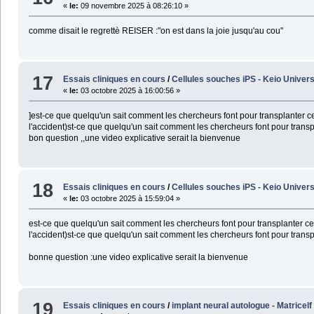
«
le:
09 novembre 2025 à 08:26:10 »
comme disait le regrettè REISER :"on est dans la joie jusqu'au cou"
17
Essais cliniques en cours
/
Cellules souches iPS - Keio Univers
«
le:
03 octobre 2025 à 16:00:56 »
]est-ce que quelqu'un sait comment les chercheurs font pour transplanter c
l'accident)st-ce que quelqu'un sait comment les chercheurs font pour transpl
bon question ,,une video explicative serait la bienvenue
18
Essais cliniques en cours
/
Cellules souches iPS - Keio Univers
«
le:
03 octobre 2025 à 15:59:04 »
est-ce que quelqu'un sait comment les chercheurs font pour transplanter ce
l'accident)st-ce que quelqu'un sait comment les chercheurs font pour transpl
bonne question :une video explicative serait la bienvenue
19
Essais cliniques en cours
/
implant neural autologue - Matricelf 