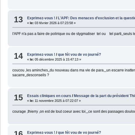
13
Exprimez-vous !
/
L'APF: Des menaces d’exclusion et la questio
«
le:
03 février 2026 à 07:23:58 »
l'APF n'a pas a faire de polirique ou de stygmatiser tel ou tel parti,,seuls l
14
Exprimez-vous !
/
que fét vou de vo journé?
«
le:
05 décembre 2025 à 15:47:13 »
coucou ,les aminches,,du nouveau dans ma vie de para,,,un escarre inattend
sacarre,,desconseils ?
15
Essais cliniques en cours
/
Message de la part du président Th
«
le:
11 novembre 2025 à 07:22:07 »
courage ,thierry ,on est de tout coeur avec toi,,,ce sont des passages doulo
16
Exprimez-vous !
/
que fét vou de vo journé?