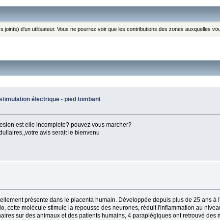
s joints) d'un utilisateur. Vous ne pourrez voir que les contributions des zones auxquelles v
timulation électrique - pied tombant
e lesion est elle incomplete? pouvez vous marcher?
res,,votre avis serait le bienvenu
rellement présente dans le placenta humain. Développée depuis plus de 25 ans à l'
, cette molécule stimule la repousse des neurones, réduit l'inflammation au niveau
naires sur des animaux et des patients humains, 4 paraplégiques ont retrouvé des 