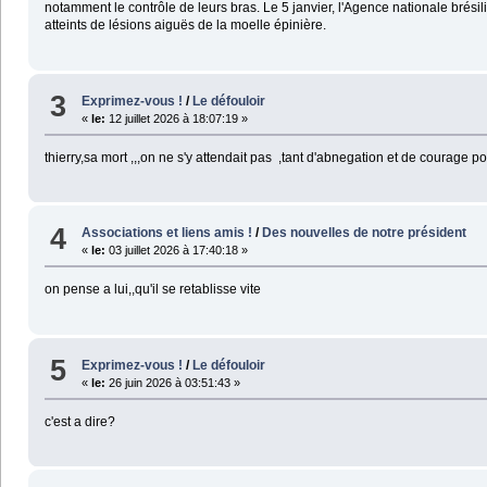
notamment le contrôle de leurs bras. Le 5 janvier, l'Agence nationale brésil
atteints de lésions aiguës de la moelle épinière.
3
Exprimez-vous !
/
Le défouloir
«
le:
12 juillet 2026 à 18:07:19 »
thierry,sa mort ,,,on ne s'y attendait pas ,tant d'abnegation et de courage p
4
Associations et liens amis !
/
Des nouvelles de notre président
«
le:
03 juillet 2026 à 17:40:18 »
on pense a lui,,qu'il se retablisse vite
5
Exprimez-vous !
/
Le défouloir
«
le:
26 juin 2026 à 03:51:43 »
c'est a dire?