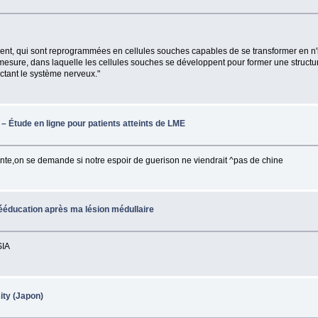
nt, qui sont reprogrammées en cellules souches capables de se transformer en n'i
mesure, dans laquelle les cellules souches se développent pour former une structur
nectant le système nerveux."
– Étude en ligne pour patients atteints de LME
nte,on se demande si notre espoir de guerison ne viendrait ^pas de chine
ééducation après ma lésion médullaire
SIA
ity (Japon)