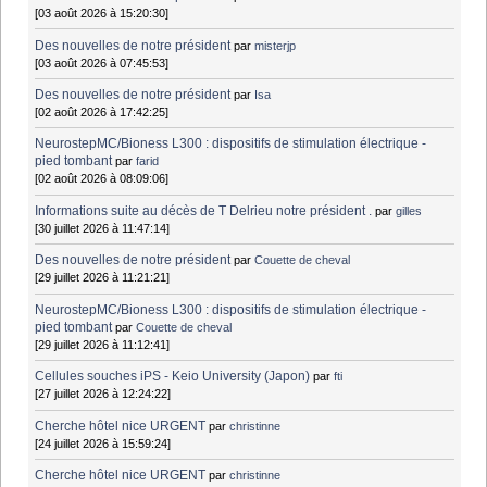
[03 août 2026 à 15:20:30]
Des nouvelles de notre président
par
misterjp
[03 août 2026 à 07:45:53]
Des nouvelles de notre président
par
Isa
[02 août 2026 à 17:42:25]
NeurostepMC/Bioness L300 : dispositifs de stimulation électrique -
pied tombant
par
farid
[02 août 2026 à 08:09:06]
Informations suite au décès de T Delrieu notre président .
par
gilles
[30 juillet 2026 à 11:47:14]
Des nouvelles de notre président
par
Couette de cheval
[29 juillet 2026 à 11:21:21]
NeurostepMC/Bioness L300 : dispositifs de stimulation électrique -
pied tombant
par
Couette de cheval
[29 juillet 2026 à 11:12:41]
Cellules souches iPS - Keio University (Japon)
par
fti
[27 juillet 2026 à 12:24:22]
Cherche hôtel nice URGENT
par
christinne
[24 juillet 2026 à 15:59:24]
Cherche hôtel nice URGENT
par
christinne