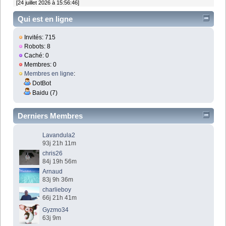
[24 juillet 2026 à 15:56:46]
Qui est en ligne
Invités: 715
Robots: 8
Caché: 0
Membres: 0
Membres en ligne
:
DotBot
Baidu (7)
Derniers Membres
Lavandula2
93j 21h 11m
chris26
84j 19h 56m
Arnaud
83j 9h 36m
charlieboy
66j 21h 41m
Gyzmo34
63j 9m