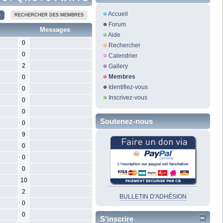
Accueil
S
RECHERCHER DES MEMBRES
Forum
Messages
Aide
0
Rechercher
0
Calendrier
2
Gallery
Membres
0
Identifiez-vous
0
Inscrivez-vous
0
0
Soutenez-nous
0
9
0
0
0
10
2
BULLETIN D'ADHÉSION
0
0
S'inscrire