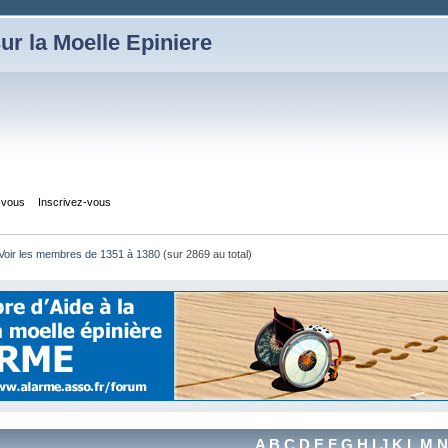
ur la Moelle Epiniere
z-vous
Inscrivez-vous
Voir les membres de 1351 à 1380
(sur 2869 au total)
A
B
C
D
E
F
G
H
I
J
K
L
M
N