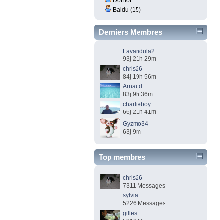
DotBot
Baidu (15)
Derniers Membres
Lavandula2
93j 21h 29m
chris26
84j 19h 56m
Arnaud
83j 9h 36m
charlieboy
66j 21h 41m
Gyzmo34
63j 9m
Top membres
chris26
7311 Messages
sylvia
5226 Messages
gilles