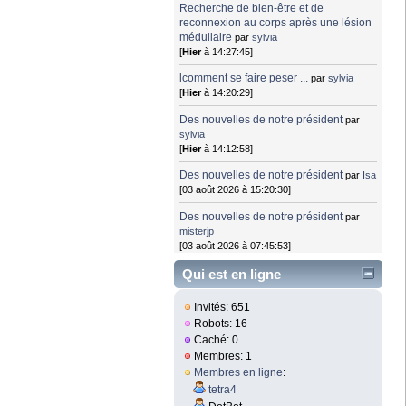
Recherche de bien-être et de
reconnexion au corps après une lésion
médullaire
par
sylvia
[
Hier
à 14:27:45]
lcomment se faire peser ...
par
sylvia
[
Hier
à 14:20:29]
Des nouvelles de notre président
par
sylvia
[
Hier
à 14:12:58]
Des nouvelles de notre président
par
Isa
[03 août 2026 à 15:20:30]
Des nouvelles de notre président
par
misterjp
[03 août 2026 à 07:45:53]
Qui est en ligne
Invités: 651
Robots: 16
Caché: 0
Membres: 1
Membres en ligne
:
tetra4