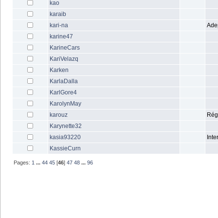
kao
karaib
kari-na
Ade
karine47
KarineCars
KariVelazq
Karken
KarlaDalla
KarlGore4
KarolynMay
karouz
Rég
Karynette32
kasia93220
Inte
KassieCurn
Pages:
1
...
44
45
[
46
]
47
48
...
96