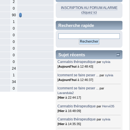
2
INSCRIPTION AU FORUM ALARME
0
cliquez ici
90
1
Recherche rapide
0
0
0
0
Sujet récents
0
0
Cannabis thérapeutique
par
sylvia
[
Aujourd'hui
à 12:48:43]
24
lcomment se faire peser ...
1
par
sylvia
[
Aujourd'hui
à 12:46:37]
34
lcomment se faire peser ...
par
0
Lavandula2
[
Hier
à 22:44:17]
Cannabis thérapeutique
par
Hervé35
[
Hier
à 16:48:09]
Cannabis thérapeutique
par
sylvia
[
Hier
à 14:35:35]