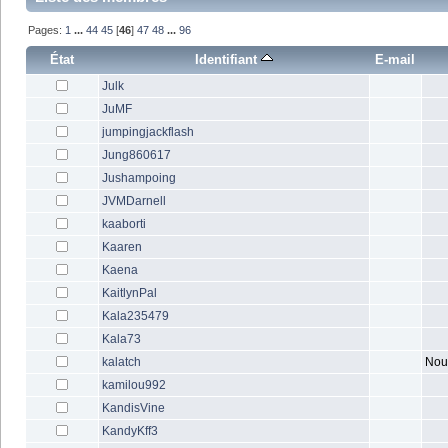
Pages:
1
...
44
45
[
46
]
47
48
...
96
État
Identifiant
E-mail
Julk
JuMF
jumpingjackflash
Jung860617
Jushampoing
JVMDarnell
kaaborti
Kaaren
Kaena
KaitlynPal
Kala235479
Kala73
kalatch
Nou
kamilou992
KandisVine
KandyKff3