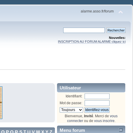
alarme.asso.fr/forum
Nouvelles:
INSCRIPTION AU FORUM ALARME cliquez ici
Utilisateur
Identifiant:
Mot de passe:
Bienvenue,
Invité
. Merci de
vous
connecter
ou de
vous inscrire
.
Menu forum
O
P
Q
R
S
T
U
V
W
X
Y
Z