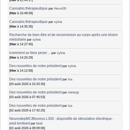
Cannabis thérapeutique
par
Hervé35
[
Hier
à 16:48:09]
Cannabis thérapeutique
par
sylvia
[
Hier
à 14:35:35]
Recherche de bien-être et de reconnexion au corps après une lésion
médullaire
par
sylvia
[
Hier
à 14:27:45]
lcomment se faire peser ...
par
sylvia
[
Hier
à 14:20:29]
Des nouvelles de notre président
par
sylvia
[
Hier
à 14:12:58]
Des nouvelles de notre président
par
Isa
[03 août 2026 à 15:20:30]
Des nouvelles de notre président
par
misterjp
[03 août 2026 à 07:45:53]
Des nouvelles de notre président
par
Isa
[02 août 2026 à 17:42:25]
NeurostepMC/Bioness L300 : dispositifs de stimulation électrique -
pied tombant
par
farid
[02 août 2026 à 08:09:06]