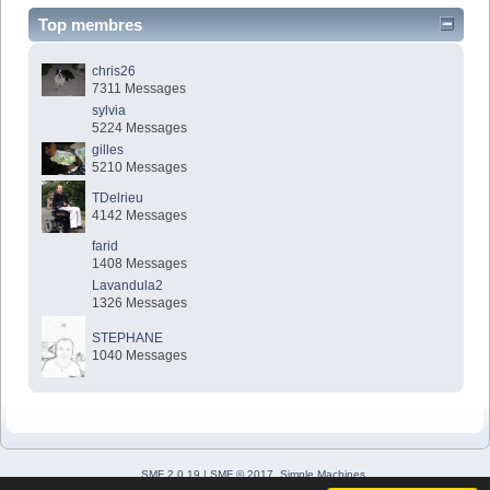
Top membres
chris26
7311 Messages
sylvia
5224 Messages
gilles
5210 Messages
TDelrieu
4142 Messages
farid
1408 Messages
Lavandula2
1326 Messages
STEPHANE
1040 Messages
SMF 2.0.19
|
SMF © 2017
,
Simple Machines
Simple Audio Video Embedder