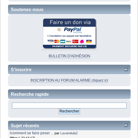
Soutenez-nous
BULLETIN D'ADHÉSION
S'inscrire
INSCRIPTION AU FORUM ALARME cliquez ici
Recherche rapide
Sujet récents
lcomment se faire peser ...
par
Lavandula2
[
Hier
à 22:44:17]