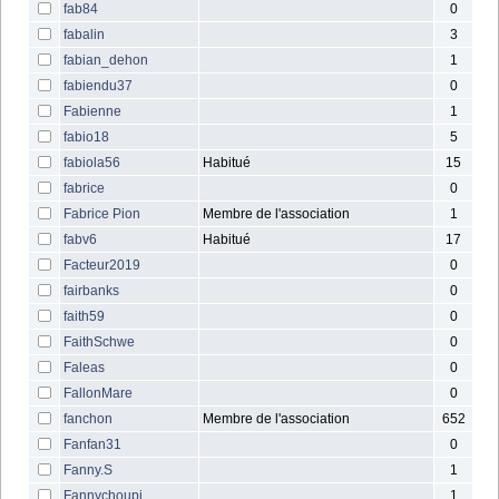
fab84
0
fabalin
3
fabian_dehon
1
fabiendu37
0
Fabienne
1
fabio18
5
fabiola56
Habitué
15
fabrice
0
Fabrice Pion
Membre de l'association
1
fabv6
Habitué
17
Facteur2019
0
fairbanks
0
faith59
0
FaithSchwe
0
Faleas
0
FallonMare
0
fanchon
Membre de l'association
652
Fanfan31
0
Fanny.S
1
Fannychoupi
1