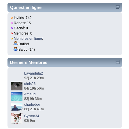
Qui est en ligne
Invités: 742
Robots: 15
Caché: 0
Membres: 0
Membres en ligne
:
DotBot
Baidu (14)
Derniers Membres
Lavandula2
93j 21h 29m
chris26
84j 19h 56m
Arnaud
83j 9h 36m
charlieboy
66j 21h 41m
Gyzmo34
63j 9m