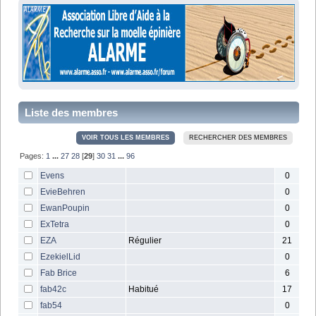
Liste des membres
A
B
C
D
E
F
G
H
I
J
K
L
M
N
O
P
Q
R
S
T
U
V
W
X
Y
Z
VOIR TOUS LES MEMBRES
RECHERCHER DES MEMBRES
Pages:
1
...
27
28
[
29
]
30
31
...
96
Evens
0
EvieBehren
0
EwanPoupin
0
ExTetra
0
EZA
Régulier
21
EzekielLid
0
Fab Brice
6
fab42c
Habitué
17
fab54
0