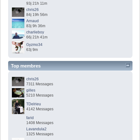
93j 21h 11m
chris26
84j 19h 56m
Arnaud
83j 9h 36m
charlieboy
66j 21h 41m
Gyzmo34
63j 9m
Top membres
chris26
7311 Messages
gilles
5210 Messages
TDelrieu
4142 Messages
farid
1408 Messages
Lavandula2
1325 Messages