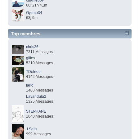
charlieboy
66j 21h 41m
Gyzmo34
63j 9m
Top membres
chris26
7311 Messages
gilles
5210 Messages
TDelrieu
4142 Messages
farid
1408 Messages
Lavandula2
1325 Messages
STEPHANE
1040 Messages
J.Solis
999 Messages