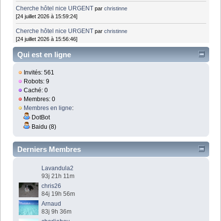
Cherche hôtel nice URGENT
par
christinne
[24 juillet 2026 à 15:59:24]
Cherche hôtel nice URGENT
par
christinne
[24 juillet 2026 à 15:56:46]
Qui est en ligne
Invités: 561
Robots: 9
Caché: 0
Membres: 0
Membres en ligne
:
DotBot
Baidu (8)
Derniers Membres
Lavandula2
93j 21h 11m
chris26
84j 19h 56m
Arnaud
83j 9h 36m