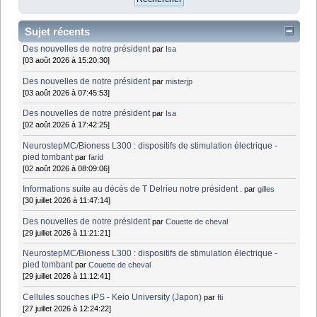
Sujet récents
Des nouvelles de notre président
par
Isa
[03 août 2026 à 15:20:30]
Des nouvelles de notre président
par
misterjp
[03 août 2026 à 07:45:53]
Des nouvelles de notre président
par
Isa
[02 août 2026 à 17:42:25]
NeurostepMC/Bioness L300 : dispositifs de stimulation électrique -
pied tombant
par
farid
[02 août 2026 à 08:09:06]
Informations suite au décès de T Delrieu notre président .
par
gilles
[30 juillet 2026 à 11:47:14]
Des nouvelles de notre président
par
Couette de cheval
[29 juillet 2026 à 11:21:21]
NeurostepMC/Bioness L300 : dispositifs de stimulation électrique -
pied tombant
par
Couette de cheval
[29 juillet 2026 à 11:12:41]
Cellules souches iPS - Keio University (Japon)
par
fti
[27 juillet 2026 à 12:24:22]