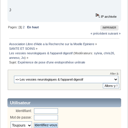
;)
IP archivée
Pages: [
1
]
2
En haut
IMPRIMER
« précédent
suivant »
Association Libre d'Aide a la Recherche sur la Moelle Epiniere
»
SANTE ET SOINS
»
Les vessies neurologiques & l'appareil digestif
(Modérateurs:
sylvia
,
chris26
,
anneso
,
Jo
) »
Sujet:
Expérience de pose d'une endoprothèse urétrale
Aller à:
Utilisateur
Identifiant:
Mot de passe: