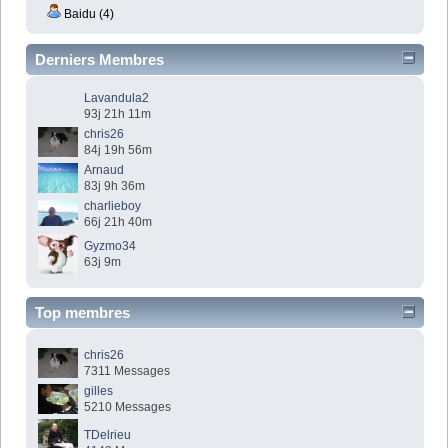
Baidu (4)
Derniers Membres
Lavandula2
93j 21h 11m
chris26
84j 19h 56m
Arnaud
83j 9h 36m
charlieboy
66j 21h 40m
Gyzmo34
63j 9m
Top membres
chris26
7311 Messages
gilles
5210 Messages
TDelrieu