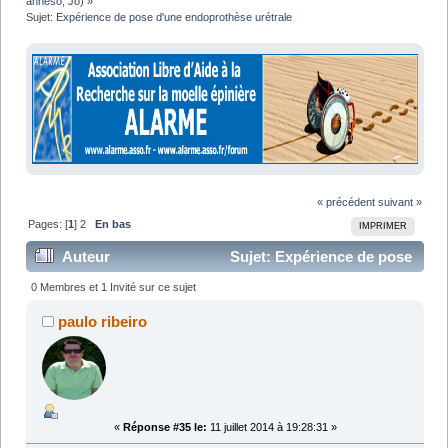
anneso
,
Jo
) »
Sujet:
Expérience de pose d'une endoprothèse urétrale
« précédent
suivant »
Pages: [
1
]
2
En bas
IMPRIMER
Auteur
Sujet: Expérience de pose
d'une endoprothèse urétrale (Lu 47953 fois)
0 Membres et 1 Invité sur ce sujet
paulo ribeiro
«
Réponse #35 le:
11 juillet 2014 à 19:28:31 »