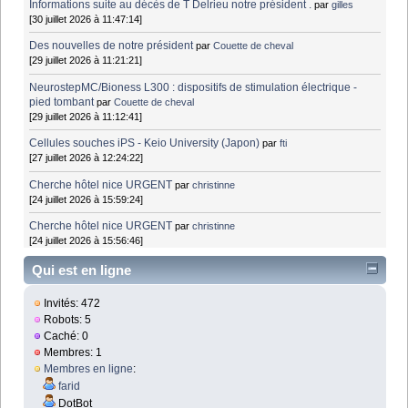
Informations suite au décès de T Delrieu notre président .
par
gilles
[30 juillet 2026 à 11:47:14]
Des nouvelles de notre président
par
Couette de cheval
[29 juillet 2026 à 11:21:21]
NeurostepMC/Bioness L300 : dispositifs de stimulation électrique -
pied tombant
par
Couette de cheval
[29 juillet 2026 à 11:12:41]
Cellules souches iPS - Keio University (Japon)
par
fti
[27 juillet 2026 à 12:24:22]
Cherche hôtel nice URGENT
par
christinne
[24 juillet 2026 à 15:59:24]
Cherche hôtel nice URGENT
par
christinne
[24 juillet 2026 à 15:56:46]
Qui est en ligne
Invités: 472
Robots: 5
Caché: 0
Membres: 1
Membres en ligne
:
farid
DotBot