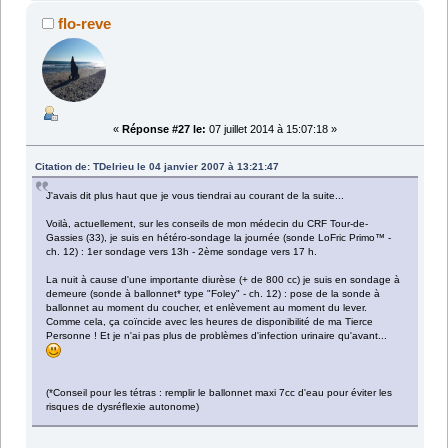
flo-reve
«
Réponse #27 le:
07 juillet 2014 à 15:07:18 »
Citation de: TDelrieu le 04 janvier 2007 à 13:21:47
J'avais dit plus haut que je vous tiendrai au courant de la suite...
Voilà, actuellement, sur les conseils de mon médecin du CRF Tour-de-
Gassies (33), je suis en hétéro-sondage la journée (sonde LoFric Primo™ -
ch. 12) : 1er sondage vers 13h - 2ème sondage vers 17 h.
La nuit à cause d'une importante diurèse (+ de 800 cc) je suis en sondage à
demeure (sonde à ballonnet* type "Foley" - ch. 12) : pose de la sonde à
ballonnet au moment du coucher, et enlèvement au moment du lever.
Comme cela, ça coïncide avec les heures de disponibilité de ma Tierce
Personne ! Et je n'ai pas plus de problèmes d'infection urinaire qu'avant...
(*Conseil pour les tétras : remplir le ballonnet maxi 7cc d'eau pour éviter les
risques de dysréflexie autonome)