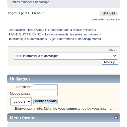
Petites annonces handicape
Pages:
1
[
2
]
3
4
En haut
IMPRIMER
« précédent
suivant »
Association Libre d'Aide a la Recherche sur la Moelle Epiniere
»
LA VIE QUOTIDIENNE
»
Les équipements, les aides techniques
»
Informatique et domotique
»
Sujet:
Smartphone et handicap moteur
Aller à:
Utilisateur
Identifiant:
Mot de passe:
Bienvenue,
Invité
. Merci de
vous connecter
ou de
vous inscrire
.
Menu forum