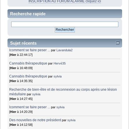
INSCRIPTION AU FORUM ALARME cliquez ici
Recherche rapide
Sujet récents
lcomment se faire peser ...
par
Lavandula2
[
Hier
à 22:44:17]
Cannabis thérapeutique
par
Hervé35
[
Hier
à 16:48:09]
Cannabis thérapeutique
par
sylvia
[
Hier
à 14:35:35]
Recherche de bien-être et de reconnexion au corps après une lésion
médullaire
par
sylvia
[
Hier
à 14:27:45]
lcomment se faire peser ...
par
sylvia
[
Hier
à 14:20:29]
Des nouvelles de notre président
par
sylvia
[
Hier
à 14:12:58]