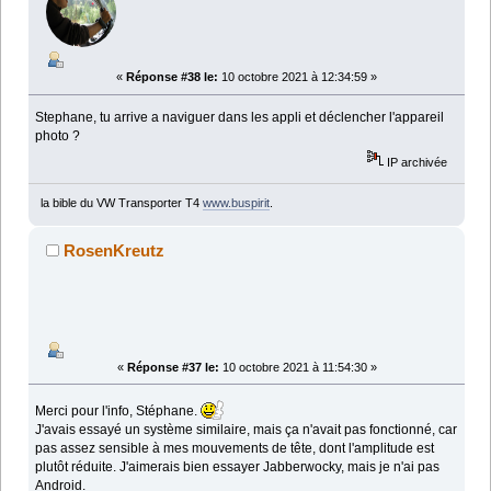
«
Réponse #38 le:
10 octobre 2021 à 12:34:59 »
Stephane, tu arrive a naviguer dans les appli et déclencher l'appareil
photo ?
IP archivée
la bible du VW Transporter T4
www.buspirit
.
RosenKreutz
«
Réponse #37 le:
10 octobre 2021 à 11:54:30 »
Merci pour l'info, Stéphane.
J'avais essayé un système similaire, mais ça n'avait pas fonctionné, car
pas assez sensible à mes mouvements de tête, dont l'amplitude est
plutôt réduite. J'aimerais bien essayer Jabberwocky, mais je n'ai pas
Android.