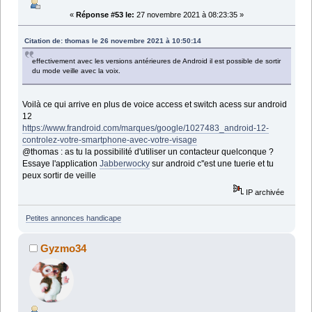
«
Réponse #53 le:
27 novembre 2021 à 08:23:35 »
Citation de: thomas le 26 novembre 2021 à 10:50:14
effectivement avec les versions antérieures de Android il est possible de sortir
du mode veille avec la voix.
Voilà ce qui arrive en plus de voice access et switch acess sur android
12
https://www.frandroid.com/marques/google/1027483_android-12-
controlez-votre-smartphone-avec-votre-visage
@thomas : as tu la possibilité d'utiliser un contacteur quelconque ?
Essaye l'application
Jabberwocky
sur android c''est une tuerie et tu
peux sortir de veille
IP archivée
Petites annonces handicape
Gyzmo34