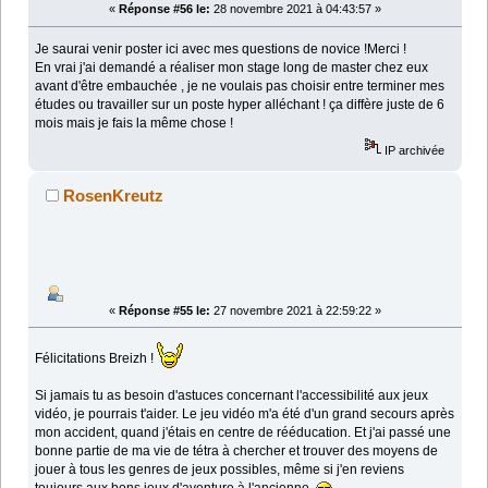
«
Réponse #56 le:
28 novembre 2021 à 04:43:57 »
Je saurai venir poster ici avec mes questions de novice !Merci !
En vrai j'ai demandé a réaliser mon stage long de master chez eux
avant d'être embauchée , je ne voulais pas choisir entre terminer mes
études ou travailler sur un poste hyper alléchant ! ça diffère juste de 6
mois mais je fais la même chose !
IP archivée
RosenKreutz
«
Réponse #55 le:
27 novembre 2021 à 22:59:22 »
Félicitations Breizh !
Si jamais tu as besoin d'astuces concernant l'accessibilité aux jeux
vidéo, je pourrais t'aider. Le jeu vidéo m'a été d'un grand secours après
mon accident, quand j'étais en centre de rééducation. Et j'ai passé une
bonne partie de ma vie de tétra à chercher et trouver des moyens de
jouer à tous les genres de jeux possibles, même si j'en reviens
toujours aux bons jeux d'aventure à l'ancienne.