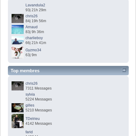
Lavandula2
93j 21h 29m
chris26
84j 19h 56m
Arnaud
83j 9h 36m
charlieboy
66j 21h 41m
Gyzmo34
63j 9m
Top membres
chris26
7311 Messages
sylvia
5224 Messages
gilles
5210 Messages
TDelrieu
4142 Messages
farid