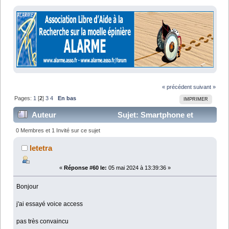
« précédent
suivant »
Pages:
1
[
2
]
3
4
En bas
IMPRIMER
Auteur
Sujet: Smartphone et
handicap moteur (Lu 103616 fois)
0 Membres et 1 Invité sur ce sujet
letetra
«
Réponse #60 le:
05 mai 2024 à 13:39:36 »
Bonjour
j'ai essayé voice access
pas très convaincu