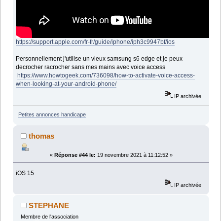
https://support.apple.com/fr-fr/guide/iphone/iph3c9947bf/ios
Personnellement j'utilise un vieux samsung s6 edge et je peux
decrocher racrocher sans mes mains avec voice access
https://www.howtogeek.com/736098/how-to-activate-voice-access-
when-looking-at-your-android-phone/
IP archivée
Petites annonces handicape
thomas
«
Réponse #44 le:
19 novembre 2021 à 11:12:52 »
iOS 15
IP archivée
STEPHANE
Membre de l'association