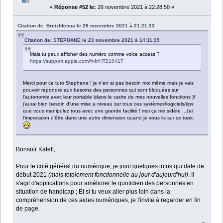
«
Réponse #52 le:
26 novembre 2021 à 22:28:50 »
Citation de: Breizhfenua le 26 novembre 2021 à 21:21:23
Citation de: STEPHANE le 23 novembre 2021 à 14:11:39
Mais tu peux afficher des numéro comme voice access ?
https://support.apple.com/fr-fr/HT210417
Merci pour ce tuto Stephane ! je n'en ai pas besoin moi même mais je vais
pouvoir répondre aux besoins des personnes qui sont bloquées sur
l'autonomie avec leur portable (dans le cadre de mes nouvelles fonctions )!
j'aurai bien besoin d'une mise a niveau sur tous ces systèmes/logiciels/tips
que vous manipulez tous avec une grande facilité ! moi ça me sidère ...j'ai
l'impression d'être dans une autre dimension quand je vous lis sur ce topic
Bonsoir Katell,
Pour le coté général du numérique, je joint quelques infos qui date de
début 2021
(mais totalement fonctionnelle au jour d'aujourd'hui)
. Il
s'agit d'applications pour améliorer le quotidien des personnes en
situation de handicap ; Et si tu veux aller plus loin dans la
compréhension de ces aides numériques, je t'invite à regarder en fin
de page.