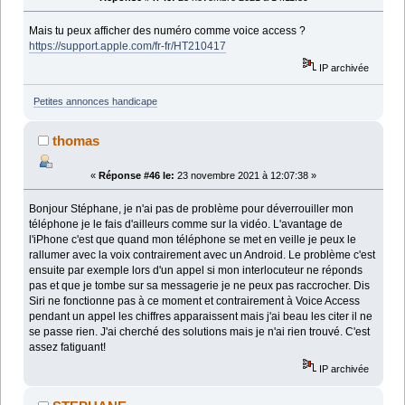
Mais tu peux afficher des numéro comme voice access ?
https://support.apple.com/fr-fr/HT210417
IP archivée
Petites annonces handicape
thomas
«
Réponse #46 le:
23 novembre 2021 à 12:07:38 »
Bonjour Stéphane, je n'ai pas de problème pour déverrouiller mon
téléphone je le fais d'ailleurs comme sur la vidéo. L'avantage de
l'iPhone c'est que quand mon téléphone se met en veille je peux le
rallumer avec la voix contrairement avec un Android. Le problème c'est
ensuite par exemple lors d'un appel si mon interlocuteur ne réponds
pas et que je tombe sur sa messagerie je ne peux pas raccrocher. Dis
Siri ne fonctionne pas à ce moment et contrairement à Voice Access
pendant un appel les chiffres apparaissent mais j'ai beau les citer il ne
se passe rien. J'ai cherché des solutions mais je n'ai rien trouvé. C'est
assez fatiguant!
IP archivée