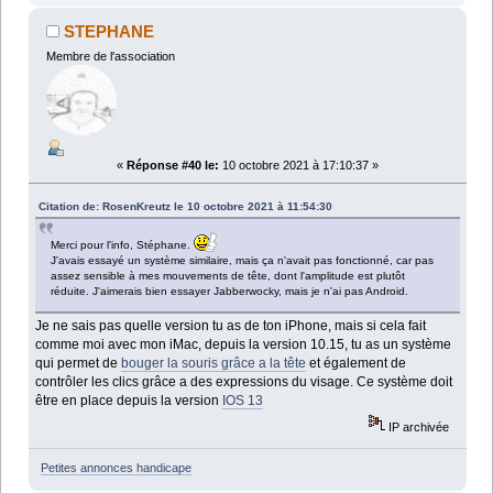
STEPHANE
Membre de l'association
«
Réponse #40 le:
10 octobre 2021 à 17:10:37 »
Citation de: RosenKreutz le 10 octobre 2021 à 11:54:30
Merci pour l'info, Stéphane.
J'avais essayé un système similaire, mais ça n'avait pas fonctionné, car pas
assez sensible à mes mouvements de tête, dont l'amplitude est plutôt
réduite. J'aimerais bien essayer Jabberwocky, mais je n'ai pas Android.
Je ne sais pas quelle version tu as de ton iPhone, mais si cela fait
comme moi avec mon iMac, depuis la version 10.15, tu as un système
qui permet de
bouger la souris grâce a la tête
et également de
contrôler les clics grâce a des expressions du visage. Ce système doit
être en place depuis la version
IOS 13
IP archivée
Petites annonces handicape