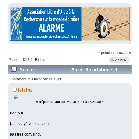
« précédent
suivant »
Pages:
1
[
2
]
3
4
En bas
IMPRIMER
Auteur
Sujet: Smartphone et
handicap moteur (Lu 103251 fois)
0 Membres et 1 Invité sur ce sujet
letetra
«
Réponse #60 le:
05 mai 2024 à 13:39:36 »
Bonjour
j'ai essayé voice access
pas très convaincu