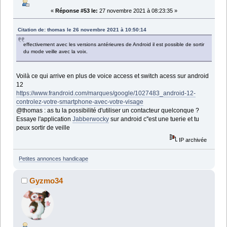
«
Réponse #53 le:
27 novembre 2021 à 08:23:35 »
Citation de: thomas le 26 novembre 2021 à 10:50:14
effectivement avec les versions antérieures de Android il est possible de sortir
du mode veille avec la voix.
Voilà ce qui arrive en plus de voice access et switch acess sur android
12
https://www.frandroid.com/marques/google/1027483_android-12-
controlez-votre-smartphone-avec-votre-visage
@thomas : as tu la possibilité d'utiliser un contacteur quelconque ?
Essaye l'application
Jabberwocky
sur android c''est une tuerie et tu
peux sortir de veille
IP archivée
Petites annonces handicape
Gyzmo34