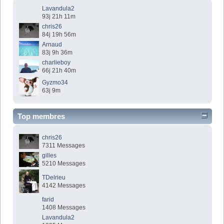
Lavandula2
93j 21h 11m
chris26
84j 19h 56m
Arnaud
83j 9h 36m
charlieboy
66j 21h 40m
Gyzmo34
63j 9m
Top membres
chris26
7311 Messages
gilles
5210 Messages
TDelrieu
4142 Messages
farid
1408 Messages
Lavandula2