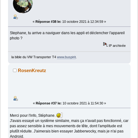
«
Réponse #38 le:
10 octobre 2021 à 12:34:59 »
Stephane, tu arrive a naviguer dans les appli et déclencher l'appareil
photo ?
IP archivée
la bible du VW Transporter T4
www.buspirit
.
RosenKreutz
«
Réponse #37 le:
10 octobre 2021 à 11:54:30 »
Merci pour l'info, Stéphane.
J'avais essayé un système similaire, mais ça n'avait pas fonctionné, car
pas assez sensible à mes mouvements de tête, dont l'amplitude est
plutôt réduite. J'aimerais bien essayer Jabberwocky, mais je n'ai pas
Android.