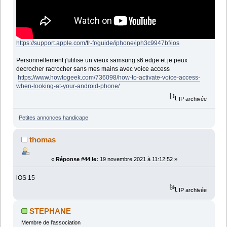
https://support.apple.com/fr-fr/guide/iphone/iph3c9947bf/ios
Personnellement j'utilise un vieux samsung s6 edge et je peux
decrocher racrocher sans mes mains avec voice access
https://www.howtogeek.com/736098/how-to-activate-voice-access-
when-looking-at-your-android-phone/
IP archivée
Petites annonces handicape
thomas
«
Réponse #44 le:
19 novembre 2021 à 11:12:52 »
iOS 15
IP archivée
STEPHANE
Membre de l'association