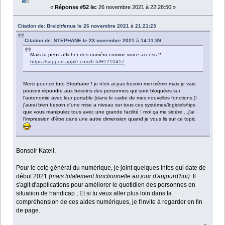
«
Réponse #52 le:
26 novembre 2021 à 22:28:50 »
Citation de: Breizhfenua le 26 novembre 2021 à 21:21:23
Citation de: STEPHANE le 23 novembre 2021 à 14:11:39
Mais tu peux afficher des numéro comme voice access ?
https://support.apple.com/fr-fr/HT210417
Merci pour ce tuto Stephane ! je n'en ai pas besoin moi même mais je vais
pouvoir répondre aux besoins des personnes qui sont bloquées sur
l'autonomie avec leur portable (dans le cadre de mes nouvelles fonctions )!
j'aurai bien besoin d'une mise a niveau sur tous ces systèmes/logiciels/tips
que vous manipulez tous avec une grande facilité ! moi ça me sidère ...j'ai
l'impression d'être dans une autre dimension quand je vous lis sur ce topic
Bonsoir Katell,
Pour le coté général du numérique, je joint quelques infos qui date de
début 2021
(mais totalement fonctionnelle au jour d'aujourd'hui)
. Il
s'agit d'applications pour améliorer le quotidien des personnes en
situation de handicap ; Et si tu veux aller plus loin dans la
compréhension de ces aides numériques, je t'invite à regarder en fin
de page.