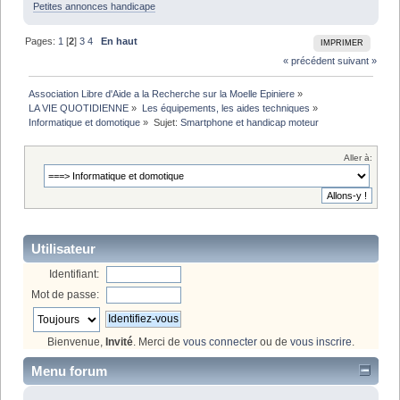
Petites annonces handicape
Pages:
1
[
2
]
3
4
En haut
IMPRIMER
« précédent
suivant »
Association Libre d'Aide a la Recherche sur la Moelle Epiniere
»
LA VIE QUOTIDIENNE
»
Les équipements, les aides techniques
»
Informatique et domotique
»
Sujet:
Smartphone et handicap moteur
Aller à:
Utilisateur
Identifiant:
Mot de passe:
Bienvenue,
Invité
. Merci de
vous connecter
ou de
vous inscrire
.
Menu forum