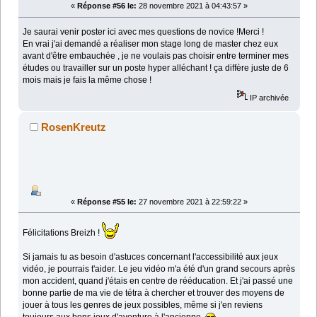
«
Réponse #56 le:
28 novembre 2021 à 04:43:57 »
Je saurai venir poster ici avec mes questions de novice !Merci !
En vrai j'ai demandé a réaliser mon stage long de master chez eux
avant d'être embauchée , je ne voulais pas choisir entre terminer mes
études ou travailler sur un poste hyper alléchant ! ça diffère juste de 6
mois mais je fais la même chose !
IP archivée
RosenKreutz
«
Réponse #55 le:
27 novembre 2021 à 22:59:22 »
Félicitations Breizh !
Si jamais tu as besoin d'astuces concernant l'accessibilité aux jeux
vidéo, je pourrais t'aider. Le jeu vidéo m'a été d'un grand secours après
mon accident, quand j'étais en centre de rééducation. Et j'ai passé une
bonne partie de ma vie de tétra à chercher et trouver des moyens de
jouer à tous les genres de jeux possibles, même si j'en reviens
toujours aux bons jeux d'aventure à l'ancienne.