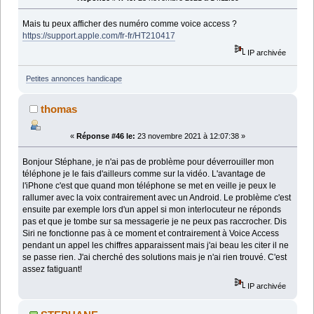
Mais tu peux afficher des numéro comme voice access ?
https://support.apple.com/fr-fr/HT210417
IP archivée
Petites annonces handicape
thomas
«
Réponse #46 le:
23 novembre 2021 à 12:07:38 »
Bonjour Stéphane, je n'ai pas de problème pour déverrouiller mon
téléphone je le fais d'ailleurs comme sur la vidéo. L'avantage de
l'iPhone c'est que quand mon téléphone se met en veille je peux le
rallumer avec la voix contrairement avec un Android. Le problème c'est
ensuite par exemple lors d'un appel si mon interlocuteur ne réponds
pas et que je tombe sur sa messagerie je ne peux pas raccrocher. Dis
Siri ne fonctionne pas à ce moment et contrairement à Voice Access
pendant un appel les chiffres apparaissent mais j'ai beau les citer il ne
se passe rien. J'ai cherché des solutions mais je n'ai rien trouvé. C'est
assez fatiguant!
IP archivée