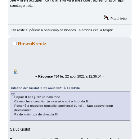
Jee v m'en occuper , ca f 8 ans kil vu a mes coté , apres lui avoir apri
sondage , etc ...
IP archivée
On reste supérieur a beaucoup de bipedes . Gardons ceci a l'esprit .
RosenKreutz
«
Réponse #34 le:
22 août 2021 à 12:36:04 »
Citation de: Kristof le 21 août 2021 à 17:53:34
Depuis 8 ans jutiliz ub babi fone .
Ca marche a condition je mon aide soit o bout du fil .
Personé a réussi de minstaller apel vocal du tel . Il faut appuyer pour
deverouiller ...
Pa de main , pa de chocola !!!
Salut Kristof