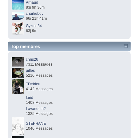
Arnaud
83j 9h 36m
charlieboy
66j 21h 41m
Gyzmo34
63j 9m
Top membres
chris26
7311 Messages
gilles
5210 Messages
TDelrieu
4142 Messages
farid
1408 Messages
Lavandula2
1325 Messages
STEPHANE
1040 Messages