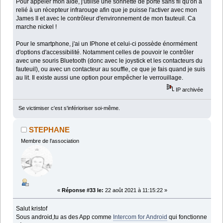
Pour appeler mon aide, j'utilise une sonnette de porte sans fil qu'on a
relié à un récepteur infrarouge afin que je puisse l'activer avec mon
James II et avec le contrôleur d'environnement de mon fauteuil. Ca
marche nickel !
Pour le smartphone, j'ai un IPhone et celui-ci possède énormément
d'options d'accessibilité. Notamment celles de pouvoir le contrôler
avec une souris Bluetooth (donc avec le joystick et les contacteurs du
fauteuil), ou avec un contacteur au souffle, ce que je fais quand je suis
au lit. Il existe aussi une option pour empêcher le verrouillage.
IP archivée
Se victimiser c'est s'inférioriser soi-même.
STEPHANE
Membre de l'association
«
Réponse #33 le:
22 août 2021 à 11:15:22 »
Salut kristof
Sous android,tu as des App comme
Intercom for Android
qui fonctionne