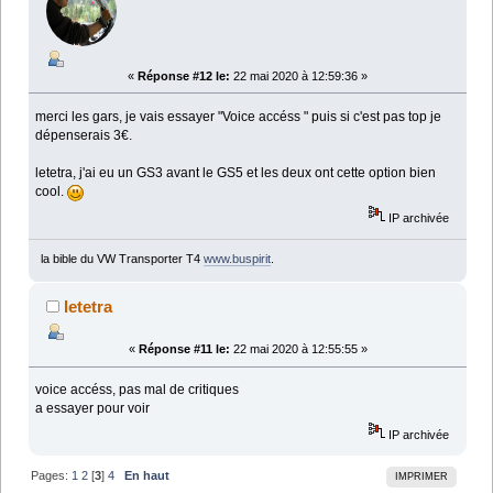
«
Réponse #12 le:
22 mai 2020 à 12:59:36 »
merci les gars, je vais essayer "Voice accéss " puis si c'est pas top je
dépenserais 3€.
letetra, j'ai eu un GS3 avant le GS5 et les deux ont cette option bien
cool.
IP archivée
la bible du VW Transporter T4
www.buspirit
.
letetra
«
Réponse #11 le:
22 mai 2020 à 12:55:55 »
voice accéss, pas mal de critiques
a essayer pour voir
IP archivée
Pages:
1
2
[
3
]
4
En haut
IMPRIMER