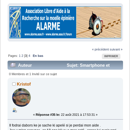
« précédent
suivant »
Pages:
1
2
[
3
]
4
En bas
IMPRIMER
Auteur
Sujet: Smartphone et
handicap moteur (Lu 103419 fois)
0 Membres et 1 Invité sur ce sujet
Kristof
«
Réponse #35 le:
22 août 2021 à 17:53:31 »
Il fodrai dabors ke je sache ki apelé si je perdai mon aide .