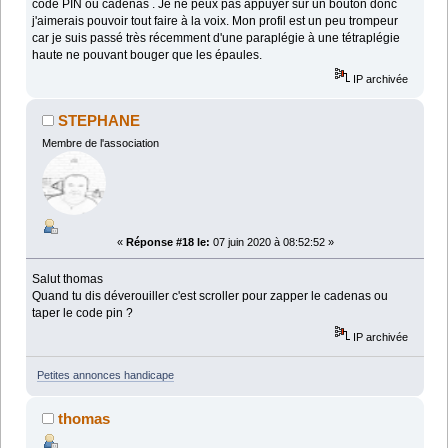
code PIN ou cadenas . Je ne peux pas appuyer sur un bouton donc
j'aimerais pouvoir tout faire à la voix. Mon profil est un peu trompeur
car je suis passé très récemment d'une paraplégie à une tétraplégie
haute ne pouvant bouger que les épaules.
IP archivée
STEPHANE
Membre de l'association
«
Réponse #18 le:
07 juin 2020 à 08:52:52 »
Salut thomas
Quand tu dis déverouiller c'est scroller pour zapper le cadenas ou
taper le code pin ?
IP archivée
Petites annonces handicape
thomas