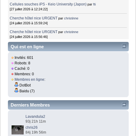
Cellules souches iPS - Keio University (Japon)
par
fti
[27 juillet 2026 à 12:24:22]
Cherche hôtel nice URGENT
par
christinne
[24 juillet 2026 à 15:59:24]
Cherche hôtel nice URGENT
par
christinne
[24 juillet 2026 à 15:56:46]
Qui est en ligne
Invités: 601
Robots: 8
Caché: 0
Membres: 0
Membres en ligne
:
DotBot
Baidu (7)
Derniers Membres
Lavandula2
93j 21h 11m
chris26
84j 19h 56m