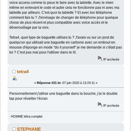
voice access comme tu peux le faire avec ta tablette. Avec le mien
même en enlevant le code et autre cela ne fonctionne pas ni avec ma
tablette par ailleurs. C'est quoi ta tablette ? Et avec ton téléphone
comment fais tu ? J'envisage de changer de téléphone pour quelque
chose de plus récent et plus compatible avec voice accès et le
déverouillage par la voix.
Tetra4, quel type de baguette utilises tu ? J'avais vu sur un post de
quelqu'un qui utilisait une baguette en carbone avec un embout en
mousse d'éponge en mode "do it yourself" je me demande si c'était pas
toi ? C'est pas mal pour l'utiliser dans le lit.
IP archivée
tetra4
«
Réponse #21 le:
07 juin 2020 à 13:24:11 »
Personnellement j'utilise une baguette dans la bouche, j'ai le double
tap pour réveiller l'écran
IP archivée
HOMME tétra complet
STEPHANE