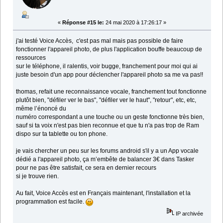
«
Réponse #15 le:
24 mai 2020 à 17:26:17 »
j'ai testé Voice Accès, c'est pas mal mais pas possible de faire
fonctionner l'appareil photo, de plus l'application bouffe beaucoup de
ressources
sur le téléphone, il ralentis, voir bugge, franchement pour moi qui ai
juste besoin d'un app pour déclencher l'appareil photo sa me va pas!!
thomas, refait une reconnaissance vocale, franchement tout fonctionne
plutôt bien, "défiler ver le bas", "défiler ver le haut", "retour", etc, etc,
même l’énoncé du
numéro correspondant a une touche ou un geste fonctionne très bien,
sauf si ta voix n'est pas bien reconnue et que tu n'a pas trop de Ram
dispo sur ta tablette ou ton phone.
je vais chercher un peu sur les forums android s'il y a un App vocale
dédié a l'appareil photo, ça m’embête de balancer 3€ dans Tasker
pour ne pas être satisfait, ce sera en dernier recours
si je trouve rien.
Au fait, Voice Accès est en Français maintenant, l'installation et la
programmation est facile.
IP archivée