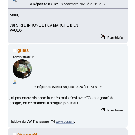
«
Réponse #30 le:
18 novembre 2020 à 21:49:21 »
Salut,
J'ai SIRI D'IPHONE ET ÇA MARCHE BIEN.
PAULO
IP archivée
gilles
Administrateur
«
Réponse #29 le:
09 juillet 2020 à 11:51:01 »
j'ai pas encre visionné la vidéo mais c'est avec "Compagnon" de
google, en ce moment il beugue pas mal!!
IP archivée
la bible du VW Transporter T4
www.buspirit
.
Gyzmo34