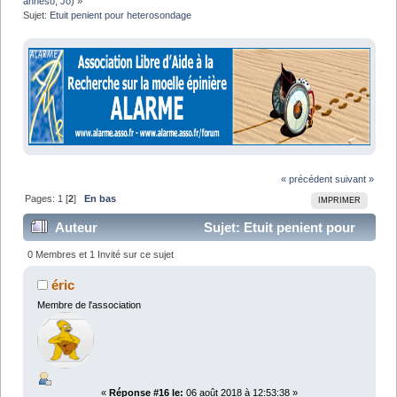
anneso
,
Jo
) »
Sujet:
Etuit penient pour heterosondage
« précédent
suivant »
Pages:
1
[
2
]
En bas
IMPRIMER
Auteur
Sujet: Etuit penient pour
heterosondage (Lu 43326 fois)
0 Membres et 1 Invité sur ce sujet
éric
Membre de l'association
«
Réponse #16 le:
06 août 2018 à 12:53:38 »