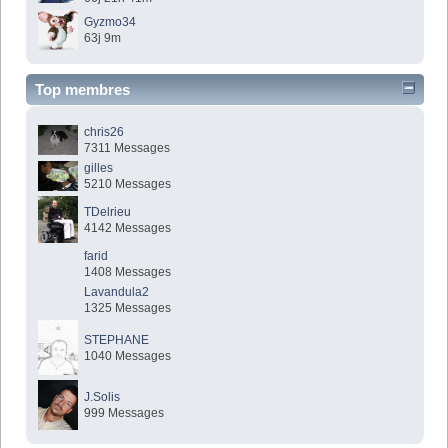
Gyzmo34
63j 9m
Top membres
chris26
7311 Messages
gilles
5210 Messages
TDelrieu
4142 Messages
farid
1408 Messages
Lavandula2
1325 Messages
STEPHANE
1040 Messages
J.Solis
999 Messages