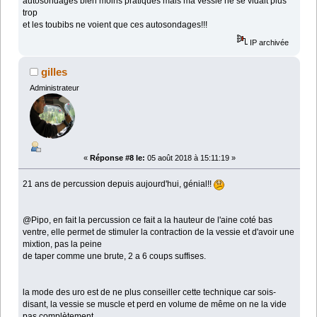
autosondages bien moins pratiques mais ma vessie ne se vidait plus
trop
et les toubibs ne voient que ces autosondages!!!
IP archivée
gilles
Administrateur
«
Réponse #8 le:
05 août 2018 à 15:11:19 »
21 ans de percussion depuis aujourd'hui, génial!!
@Pipo, en fait la percussion ce fait a la hauteur de l'aine coté bas
ventre, elle permet de stimuler la contraction de la vessie et d'avoir une
mixtion, pas la peine
de taper comme une brute, 2 a 6 coups suffises.
la mode des uro est de ne plus conseiller cette technique car sois-
disant, la vessie se muscle et perd en volume de même on ne la vide
pas complètement.