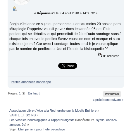
«
Réponse #1 le:
04 août 2018 à 14:35:32 »
BonjourJe lance ce sujetau personne qui ont au moins 20 ans de para-
tétraplegie.Rappelez-vous,il y avez dans les année 95 des Etuit
penient qui se déboitez et qui permettait de faire l'auto-sondage sans à
chaque fois enlever le penilex.Savez-vous son nom et marque et si ca
existe toujours ? Car avec 1 sondage toutes les 4 h je vous explique
pas le nombre de penilex qui faut et l’état de la bistouquette ^^
IP archivée
Petites annonces handicape
Pages:
1
[
2
]
En haut
IMPRIMER
« précédent
suivant »
Association Libre d'Aide a la Recherche sur la Moelle Epiniere
»
SANTE ET SOINS
»
Les vessies neurologiques & l'appareil digestif
(Modérateurs:
sylvia
,
chris26
,
anneso
,
Jo
) »
Sujet:
Etuit penient pour heterosondage