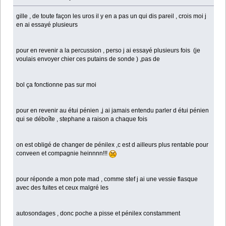
gille , de toute façon les uros il y en a pas un qui dis pareil , crois moi j
en ai essayé plusieurs
pour en revenir a la percussion , perso j ai essayé plusieurs fois (je
voulais envoyer chier ces putains de sonde ) ,pas de
bol ça fonctionne pas sur moi
pour en revenir au étui pénien ,j ai jamais entendu parler d étui pénien
qui se déboîte , stephane a raison a chaque fois
on est obligé de changer de pénilex ,c est d ailleurs plus rentable pour
conveen et compagnie heinnnn!!!
pour réponde a mon pote mad , comme stef j ai une vessie flasque
avec des fuites et ceux malgré les
autosondages , donc poche a pisse et pénilex constamment