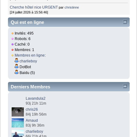
Cherche hôtel nice URGENT
par
christinne
[24 juillet 2026 à 15:56:46]
Qui est en ligne
Invités: 495
Robots: 6
Caché: 0
Membres: 1
Membres en ligne
:
charlieboy
DotBot
Baidu (5)
Derniers Membres
Lavandula2
93j 21h 11m
chris26
84j 19h 56m
Arnaud
83j 9h 36m
charlieboy
66j 21h 41m