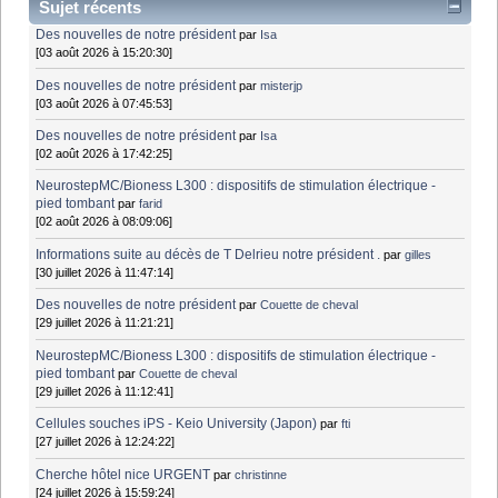
Sujet récents
Des nouvelles de notre président
par
Isa
[03 août 2026 à 15:20:30]
Des nouvelles de notre président
par
misterjp
[03 août 2026 à 07:45:53]
Des nouvelles de notre président
par
Isa
[02 août 2026 à 17:42:25]
NeurostepMC/Bioness L300 : dispositifs de stimulation électrique -
pied tombant
par
farid
[02 août 2026 à 08:09:06]
Informations suite au décès de T Delrieu notre président .
par
gilles
[30 juillet 2026 à 11:47:14]
Des nouvelles de notre président
par
Couette de cheval
[29 juillet 2026 à 11:21:21]
NeurostepMC/Bioness L300 : dispositifs de stimulation électrique -
pied tombant
par
Couette de cheval
[29 juillet 2026 à 11:12:41]
Cellules souches iPS - Keio University (Japon)
par
fti
[27 juillet 2026 à 12:24:22]
Cherche hôtel nice URGENT
par
christinne
[24 juillet 2026 à 15:59:24]