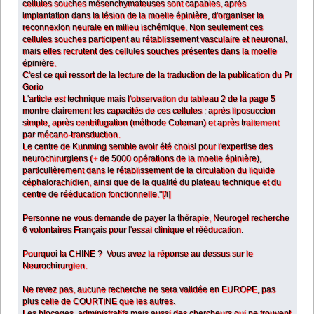
cellules souches mésenchymateuses sont capables, après
implantation dans la lésion de la moelle épinière, d'organiser la
reconnexion neurale en milieu ischémique. Non seulement ces
cellules souches participent au rétablissement vasculaire et neuronal,
mais elles recrutent des cellules souches présentes dans la moelle
épinière.
C'est ce qui ressort de la lecture de la traduction de la publication du Pr
Gorio
L'article est technique mais l'observation du tableau 2 de la page 5
montre clairement les capacités de ces cellules : après liposuccion
simple, après centrifugation (méthode Coleman) et après traitement
par mécano-transduction.
Le centre de Kunming semble avoir été choisi pour l'expertise des
neurochirurgiens (+ de 5000 opérations de la moelle épinière),
particulièrement dans le rétablissement de la circulation du liquide
céphalorachidien, ainsi que de la qualité du plateau technique et du
centre de rééducation fonctionnelle."[/i]
Personne ne vous demande de payer la thérapie, Neurogel recherche
6 volontaires Français pour l'essai clinique et rééducation.
Pourquoi la CHINE ? Vous avez la réponse au dessus sur le
Neurochirurgien.
Ne revez pas, aucune recherche ne sera validée en EUROPE, pas
plus celle de COURTINE que les autres.
Les blocages, administratifs mais aussi des chercheurs qui ne trouvent