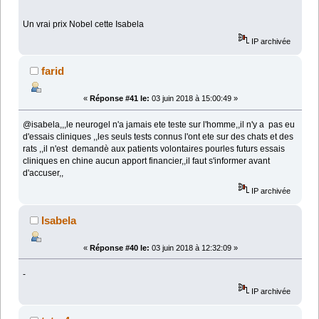
Un vrai prix Nobel cette Isabela
IP archivée
farid
«
Réponse #41 le:
03 juin 2018 à 15:00:49 »
@isabela,,,le neurogel n'a jamais ete teste sur l'homme,,il n'y a pas eu
d'essais cliniques ,,les seuls tests connus l'ont ete sur des chats et des
rats ,,il n'est demandè aux patients volontaires pourles futurs essais
cliniques en chine aucun apport financier,,il faut s'informer avant
d'accuser,,
IP archivée
Isabela
«
Réponse #40 le:
03 juin 2018 à 12:32:09 »
-
IP archivée