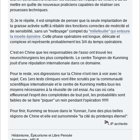
mettre en quête de nouveaux praticiens capables de réaliser ces
prouesses techniques.
3) Je le répète, il est simpliste de penser que la seule implantation de
la graisse activée suffit à rétablir des fonctions correctes de motricité et
de sensibilité, sans un "nettoyage" complet du
"millefeuille" qui entoure
la moelle épinière
. Cette phase opératoire est longue, délicate et
complexe et représente probablement les 3/4 du temps opératoire.
C'est en Chine que les responsables de l'asso ont trouvé les
neurochirurgiens les plus compétents. Le centre Tongren de Kunming
jouit d'une réputation internationale dans ce domaine.
Pour le reste, vos digressions sur la Chine n'ont rien à voir avec le
sujet. Ces 1ers tests cliniques vont être scrutés par la communauté
scientifique internationale et le centre de Kunming mettra tous les
moyens nécessaires à la réussite de cet essai. Au cas où cela
effleurerait l'esprit des complotistes de tout poil, les probabilités sont
faibles de se faire "piquer" un rein pendant l'opération !!!!!!!
Pour finir, Kunming se trouve dans le Yunnan, l'une des plus belles
régions de Chine et elle est surnommée "la cité du printemps éternel".
IP archivée
Hédonisme, Épicurisme et Libre Pensée
Acronyme : HELP