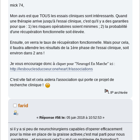
mick 74,
Mon avis est que TOUS les essais cliniques sont intéressants. Quand
une thérapie arrive jusqu'à l'essai clinique, c'est qu'il y a des garanties
pour que : 1) les risques opératoires soient minimes ; 2) la probabilité
d'une récupération fonctionnelle soit élevée.
Ensuite, on verra le taux de récupération fonctionnelle. Mais pour cela,
il faudra attendre les résultats de la 1ère phase de l'essai clinique, soit
environ dans 2 ans !
Je vous encourage donc à
cliquer pour "
Neurogel En Marche"
ici :
http://lesbouclesducoeur.oneheart.fr/associations
C'est vite fait et cela aidera l'association qui porte ce projet de
recherche clinique !
IP archivée
farid
«
Réponse #56 le:
05 juin 2018 à 10:52:53 »
si il y a si peu de neurochirurgiens capables d'operer efficacement
pour la mise en place de la graisse activee,c'est mal parti pour nous
,paratetras,,,,et pourquoi cela? y at-il un probleme de formation?