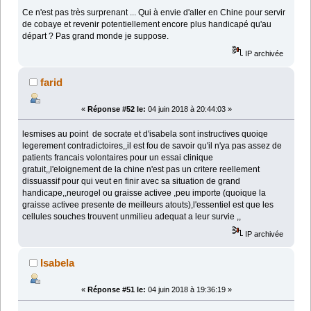
Ce n'est pas très surprenant ... Qui à envie d'aller en Chine pour servir
de cobaye et revenir potentiellement encore plus handicapé qu'au
départ ? Pas grand monde je suppose.
IP archivée
farid
«
Réponse #52 le:
04 juin 2018 à 20:44:03 »
lesmises au point de socrate et d'isabela sont instructives quoiqe
legerement contradictoires,,il est fou de savoir qu'il n'ya pas assez de
patients francais volontaires pour un essai clinique
gratuit,,l'eloignement de la chine n'est pas un critere reellement
dissuassif pour qui veut en finir avec sa situation de grand
handicape,,neurogel ou graisse activee ,peu importe (quoique la
graisse activee presente de meilleurs atouts),l'essentiel est que les
cellules souches trouvent unmilieu adequat a leur survie ,,
IP archivée
Isabela
«
Réponse #51 le:
04 juin 2018 à 19:36:19 »