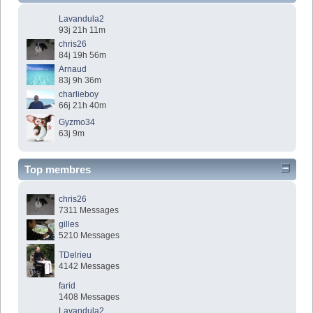
Lavandula2
93j 21h 11m
chris26
84j 19h 56m
Arnaud
83j 9h 36m
charlieboy
66j 21h 40m
Gyzmo34
63j 9m
Top membres
chris26
7311 Messages
gilles
5210 Messages
TDelrieu
4142 Messages
farid
1408 Messages
Lavandula2