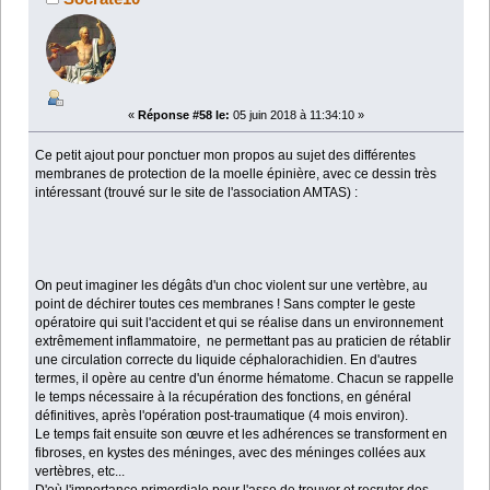
«
Réponse #58 le:
05 juin 2018 à 11:34:10 »
Ce petit ajout pour ponctuer mon propos au sujet des différentes
membranes de protection de la moelle épinière, avec ce dessin très
intéressant (trouvé sur le site de l'association AMTAS) :
On peut imaginer les dégâts d'un choc violent sur une vertèbre, au
point de déchirer toutes ces membranes ! Sans compter le geste
opératoire qui suit l'accident et qui se réalise dans un environnement
extrêmement inflammatoire, ne permettant pas au praticien de rétablir
une circulation correcte du liquide céphalorachidien. En d'autres
termes, il opère au centre d'un énorme hématome. Chacun se rappelle
le temps nécessaire à la récupération des fonctions, en général
définitives, après l'opération post-traumatique (4 mois environ).
Le temps fait ensuite son œuvre et les adhérences se transforment en
fibroses, en kystes des méninges, avec des méninges collées aux
vertèbres, etc...
D'où l'importance primordiale pour l'asso de trouver et recruter des