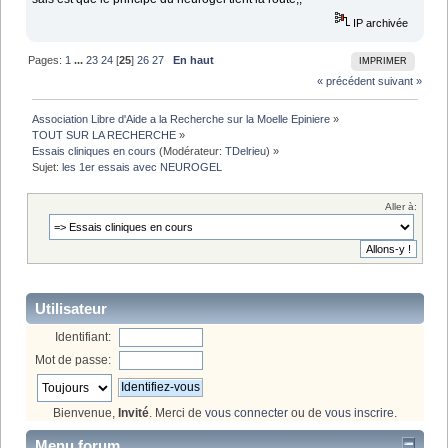
IP archivée
Pages:
1
...
23
24
[
25
]
26
27
En haut
IMPRIMER
« précédent
suivant »
Association Libre d'Aide a la Recherche sur la Moelle Epiniere
»
TOUT SUR LA RECHERCHE
»
Essais cliniques en cours
(Modérateur:
TDelrieu
) »
Sujet:
les 1er essais avec NEUROGEL
Aller à:
Utilisateur
Identifiant:
Mot de passe:
Bienvenue,
Invité
. Merci de
vous connecter
ou de
vous inscrire
.
Menu forum