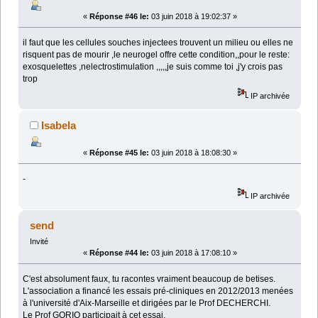
«
Réponse #46 le:
03 juin 2018 à 19:02:37 »
il faut que les cellules souches injectees trouvent un milieu ou elles ne
risquent pas de mourir ,le neurogel offre cette condition,,pour le reste:
exosquelettes ,nelectrostimulation ,,,,,je suis comme toi ,j'y crois pas
trop
IP archivée
Isabela
«
Réponse #45 le:
03 juin 2018 à 18:08:30 »
-
IP archivée
send
Invité
«
Réponse #44 le:
03 juin 2018 à 17:08:10 »
C'est absolument faux, tu racontes vraiment beaucoup de betises.
L'association a financé les essais pré-cliniques en 2012/2013 menées
à l'université d'Aix-Marseille et dirigées par le Prof DECHERCHI.
Le Prof GORIO participait à cet essai.