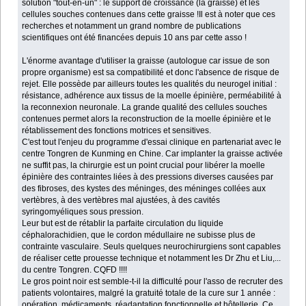
solution "tout-en-un" : le support de croissance (la graisse) et les
cellules souches contenues dans cette graisse !Il est à noter que ces
recherches et notamment un grand nombre de publications
scientifiques ont été financées depuis 10 ans par cette asso !
L'énorme avantage d'utiliser la graisse (autologue car issue de son
propre organisme) est sa compatibilité et donc l'absence de risque de
rejet. Elle possède par ailleurs toutes les qualités du neurogel initial :
résistance, adhérence aux tissus de la moelle épinière, perméabilité à
la reconnexion neuronale. La grande qualité des cellules souches
contenues permet alors la reconstruction de la moelle épinière et le
rétablissement des fonctions motrices et sensitives.
C'est tout l'enjeu du programme d'essai clinique en partenariat avec le
centre Tongren de Kunming en Chine. Car implanter la graisse activée
ne suffit pas, la chirurgie est un point crucial pour libérer la moelle
épinière des contraintes liées à des pressions diverses causées par
des fibroses, des kystes des méninges, des méninges collées aux
vertèbres, à des vertèbres mal ajustées, à des cavités
syringomyéliques sous pression.
Leur but est de rétablir la parfaite circulation du liquide
céphalorachidien, que le cordon médullaire ne subisse plus de
contrainte vasculaire. Seuls quelques neurochirurgiens sont capables
de réaliser cette prouesse technique et notamment les Dr Zhu et Liu,...
du centre Tongren. CQFD !!!!
Le gros point noir est semble-t-il la difficulté pour l'asso de recruter des
patients volontaires, malgré la gratuité totale de la cure sur 1 année :
opération, médicaments, réadaptation fonctionnelle et hôtellerie. Ce