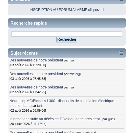
INSCRIPTION AU FORUM ALARME cliquez ici
Recherche rapide
Sujet récents
Des nouvelles de notre président
par
Isa
[03 août 2026 à 15:20:30]
Des nouvelles de notre président
par
misterjp
[03 août 2026 à 07:45:53]
Des nouvelles de notre président
par
Isa
[02 août 2026 à 17:42:25]
NeurostepMC/Bioness L300 : dispositifs de stimulation électrique -
pied tombant
par
farid
[02 août 2026 à 08:09:06]
Informations suite au décès de T Delrieu notre président .
par
gilles
[30 juillet 2026 à 11:47:14]
Des nouvelles de notre président
par
Couette de cheval