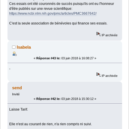
Ces essais ont été couronnés de succès puisqu'ils ont eu l'honneur
d'être publiés sur une revue scientifique:
https://www.ncbi.nlm.nih.gov/pmc/articles/PMC3667642/
C'est la seule association de bénévoles qui finance ses essais.
IP archivée
Isabela
«
Réponse #43 le:
03 juin 2018 à 16:08:27 »
-
IP archivée
send
Invité
«
Réponse #42 le:
03 juin 2018 à 15:30:12 »
Laisse Tarif.
Elle n'est au courant de rien, n'a rien compris ni suivi.