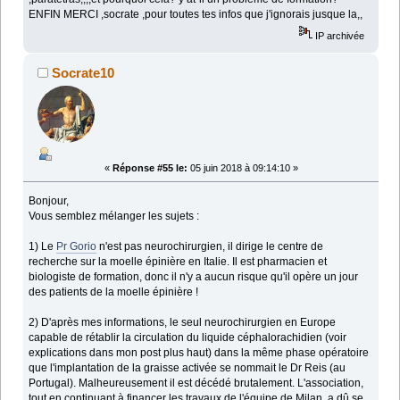
ENFIN MERCI ,socrate ,pour toutes tes infos que j'ignorais jusque la,,
IP archivée
Socrate10
«
Réponse #55 le:
05 juin 2018 à 09:14:10 »
Bonjour,
Vous semblez mélanger les sujets :
1) Le
Pr Gorio
n'est pas neurochirurgien, il dirige le centre de
recherche sur la moelle épinière en Italie. Il est pharmacien et
biologiste de formation, donc il n'y a aucun risque qu'il opère un jour
des patients de la moelle épinière !
2) D'après mes informations, le seul neurochirurgien en Europe
capable de rétablir la circulation du liquide céphalorachidien (voir
explications dans mon post plus haut) dans la même phase opératoire
que l'implantation de la graisse activée se nommait le Dr Reis (au
Portugal). Malheureusement il est décédé brutalement. L'association,
tout en continuant à financer les travaux de l'équipe de Milan, a dû se