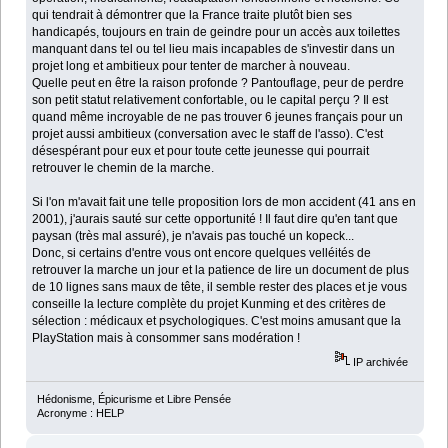
qui tendrait à démontrer que la France traite plutôt bien ses
handicapés, toujours en train de geindre pour un accès aux toilettes
manquant dans tel ou tel lieu mais incapables de s'investir dans un
projet long et ambitieux pour tenter de marcher à nouveau.
Quelle peut en être la raison profonde ? Pantouflage, peur de perdre
son petit statut relativement confortable, ou le capital perçu ? Il est
quand même incroyable de ne pas trouver 6 jeunes français pour un
projet aussi ambitieux (conversation avec le staff de l'asso). C'est
désespérant pour eux et pour toute cette jeunesse qui pourrait
retrouver le chemin de la marche.
Si l'on m'avait fait une telle proposition lors de mon accident (41 ans en
2001), j'aurais sauté sur cette opportunité ! Il faut dire qu'en tant que
paysan (très mal assuré), je n'avais pas touché un kopeck...
Donc, si certains d'entre vous ont encore quelques velléités de
retrouver la marche un jour et la patience de lire un document de plus
de 10 lignes sans maux de tête, il semble rester des places et je vous
conseille la lecture complète du projet Kunming et des critères de
sélection : médicaux et psychologiques. C'est moins amusant que la
PlayStation mais à consommer sans modération !
IP archivée
Hédonisme, Épicurisme et Libre Pensée
Acronyme : HELP