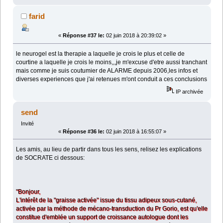
farid
«
Réponse #37 le:
02 juin 2018 à 20:39:02 »
le neurogel est la therapie a laquelle je crois le plus et celle de
courtine a laquelle je crois le moins,,,je m'excuse d'etre aussi tranchant
mais comme je suis coutumier de ALARME depuis 2006,les infos et
diverses experiences que j'ai retenues m'ont conduit a ces conclusions
IP archivée
send
Invité
«
Réponse #36 le:
02 juin 2018 à 16:55:07 »
Les amis, au lieu de partir dans tous les sens, relisez les explications
de SOCRATE ci dessous:
"Bonjour,
L'intérêt de la "graisse activée" issue du tissu adipeux sous-cutané,
activée par la méthode de mécano-transduction du Pr Gorio, est qu'elle
constitue d'emblée un support de croissance autologue dont les