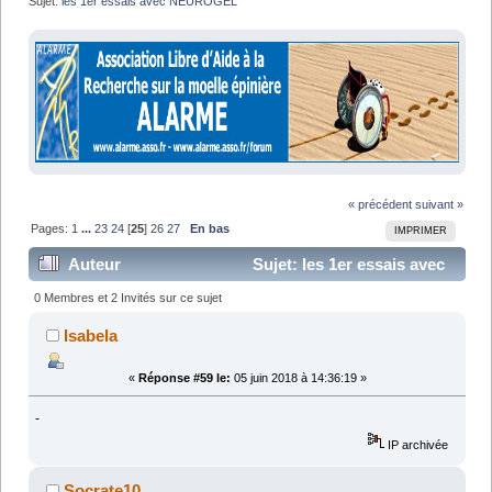
Sujet:
les 1er essais avec NEUROGEL
« précédent
suivant »
Pages:
1
...
23
24
[
25
]
26
27
En bas
IMPRIMER
Auteur
Sujet: les 1er essais avec
NEUROGEL (Lu 577875 fois)
0 Membres et 2 Invités sur ce sujet
Isabela
«
Réponse #59 le:
05 juin 2018 à 14:36:19 »
-
IP archivée
Socrate10