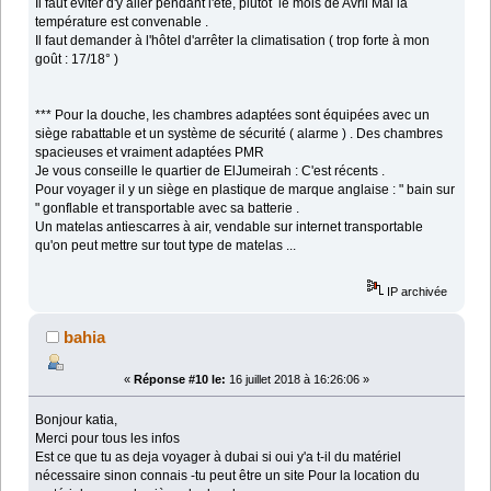
Il faut éviter d'y aller pendant l'été, plutôt le mois de Avril Mai la
température est convenable .
Il faut demander à l'hôtel d'arrêter la climatisation ( trop forte à mon
goût : 17/18° )
*** Pour la douche, les chambres adaptées sont équipées avec un
siège rabattable et un système de sécurité ( alarme ) . Des chambres
spacieuses et vraiment adaptées PMR
Je vous conseille le quartier de ElJumeirah : C'est récents .
Pour voyager il y un siège en plastique de marque anglaise : " bain sur
" gonflable et transportable avec sa batterie .
Un matelas antiescarres à air, vendable sur internet transportable
qu'on peut mettre sur tout type de matelas ...
IP archivée
bahia
«
Réponse #10 le:
16 juillet 2018 à 16:26:06 »
Bonjour katia,
Merci pour tous les infos
Est ce que tu as deja voyager à dubai si oui y'a t-il du matériel
nécessaire sinon connais -tu peut être un site Pour la location du