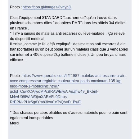
Photo :
https://goo.gl/images/8vhypD
C'est l'équipement STANDARD "aux normes" qu'on trouve dans
plusieurs chambres dites " adaptées PMR" dans les hôtels 3/4 étoiles
en France .
* Il n'y a jamais de matelas anti escarres ou lève-malade .. Ça relève
du dispositif médical .
Il existe, comme je l'ai déjà expliqué , des matelas anti escarres à air
transportables qu'on peut poser sur un matelas classique .( vendables
sur internet à 40€ et pèse 2kg batterie incluse ): Un peu bruyant mais
efficace ...
Photo :
https://www.queralto.com/fr/21987-matelas-anti-escarre-a-air-
avec-compresseur-reglable-couleur-bleu-poids-maximum-135-kg-
mod-mobi-1-mobiclinic.html?
gclid=CjwKCAjwoMPcBRAWEiwAiAqZhw49_BKbnI-
M4wU09lWcW0jmXARVFb0Dhps-
RrEPNkPHx5gdYmb3IxoCeTsQAvD_BwE
* Des chaises percées pliables ou d'autres matériels pour le bain sont
également transportables .
Merci