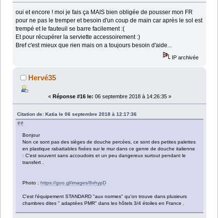
oui et encore ! moi je fais ça MAIS bien obligée de pousser mon FR
pour ne pas le tremper et besoin d'un coup de main car après le sol est
trempé et le fauteuil se barre facilement :(
Et pour récupérer la serviette accessoirement :)
Bref c'est mieux que rien mais on a toujours besoin d'aide...
IP archivée
Hervé35
«
Réponse #16 le:
06 septembre 2018 à 14:26:35 »
Citation de: Katia le 06 septembre 2018 à 12:17:36
Bonjour
Non ce sont pas des sièges de douche percées, ce sont des petites palettes
en plastique rabattables fixées sur le mur dans ce genre de douche italienne
: C'est souvent sans accoudoirs et un peu dangereux surtout pendant le
transfert .
Photo :
https://goo.gl/images/8vhypD
C'est l'équipement STANDARD "aux normes" qu'on trouve dans plusieurs
chambres dites " adaptées PMR" dans les hôtels 3/4 étoiles en France .