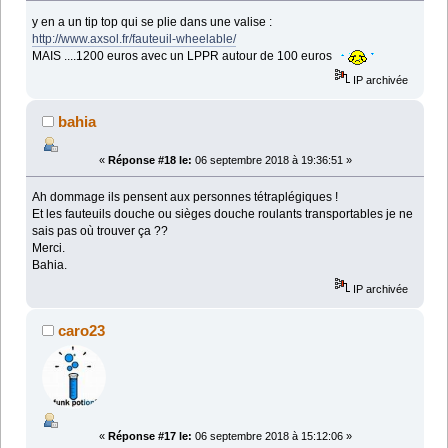
y en a un tip top qui se plie dans une valise :
http://www.axsol.fr/fauteuil-wheelable/
MAIS ....1200 euros avec un LPPR autour de 100 euros
IP archivée
bahia
«
Réponse #18 le:
06 septembre 2018 à 19:36:51 »
Ah dommage ils pensent aux personnes tétraplégiques !
Et les fauteuils douche ou sièges douche roulants transportables je ne
sais pas où trouver ça ??
Merci.
Bahia.
IP archivée
caro23
«
Réponse #17 le:
06 septembre 2018 à 15:12:06 »