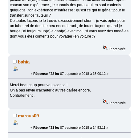
chacun son expérience , je connais des paras qui en sont contents .
quiquotte , ton expérience m'intéresse : qu'est ce qui te gênait pour le
transfert sur ce fauteuil ?
De toutes façons je le trouve excessivement cher ... je vais opter pour
un tabouret de douche peu encombrant , de toutes façons quand je
bouge j'ai toujours un(e) aidant(e) avec moi , si vous avez des modèles
dont vous êtes contents pour voyager (en voiture )?
IP archivée
bahia
«
Réponse #22 le:
07 septembre 2018 à 15:00:12 »
Merci beaucoup pour vous conseil
On a pas envie d'acheter d'autres galère encore.
Cordialement .
IP archivée
marcus09
«
Réponse #21 le:
07 septembre 2018 à 14:53:11 »