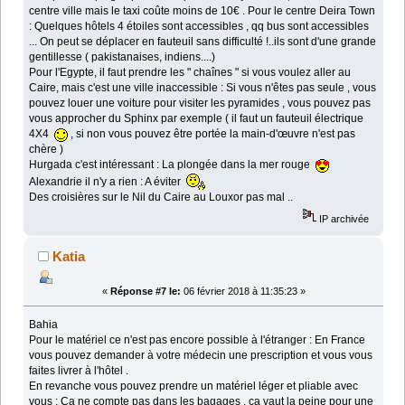
centre ville mais le taxi coûte moins de 10€ . Pour le centre Deira Town
: Quelques hôtels 4 étoiles sont accessibles , qq bus sont accessibles
... On peut se déplacer en fauteuil sans difficulté !..ils sont d'une grande
gentillesse ( pakistanaises, indiens....)
Pour l'Egypte, il faut prendre les " chaînes " si vous voulez aller au
Caire, mais c'est une ville inaccessible : Si vous n'êtes pas seule , vous
pouvez louer une voiture pour visiter les pyramides , vous pouvez pas
vous approcher du Sphinx par exemple ( il faut un fauteuil électrique
4X4
, si non vous pouvez être portée la main-d'œuvre n'est pas
chère )
Hurgada c'est intéressant : La plongée dans la mer rouge
Alexandrie il n'y a rien : A éviter
Des croisières sur le Nil du Caire au Louxor pas mal ..
IP archivée
Katia
«
Réponse #7 le:
06 février 2018 à 11:35:23 »
Bahia
Pour le matériel ce n'est pas encore possible à l'étranger : En France
vous pouvez demander à votre médecin une prescription et vous vous
faites livrer à l'hôtel .
En revanche vous pouvez prendre un matériel léger et pliable avec
vous : Ça ne compte pas dans les bagages , ça vaut la peine pour une