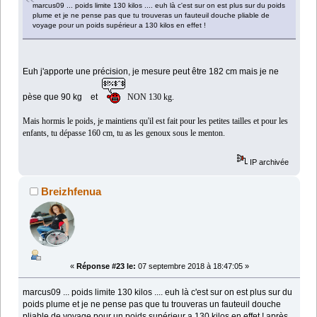
marcus09 ... poids limite 130 kilos .... euh là c'est sur on est plus sur du poids
plume et je ne pense pas que tu trouveras un fauteuil douche pliable de
voyage pour un poids supérieur a 130 kilos en effet !
E
uh j'apporte une précision, je mesure peut être 182 cm mais je ne
pèse que 90 kg et
NON 130 kg.
Mais hormis le poids, je maintiens qu'il est fait pour les petites tailles et pour les
enfants, tu dépasse 160 cm, tu as les genoux sous le menton.
IP archivée
Breizhfenua
«
Réponse #23 le:
07 septembre 2018 à 18:47:05 »
marcus09 ... poids limite 130 kilos .... euh là c'est sur on est plus sur du
poids plume et je ne pense pas que tu trouveras un fauteuil douche
pliable de voyage pour un poids supérieur a 130 kilos en effet ! après