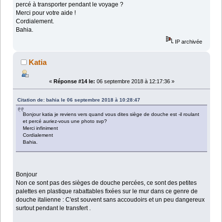
percé à transporter pendant le voyage ?
Merci pour votre aide !
Cordialement.
Bahia.
IP archivée
Katia
«
Réponse #14 le:
06 septembre 2018 à 12:17:36 »
Citation de: bahia le 06 septembre 2018 à 10:28:47
Bonjour katia je reviens vers quand vous dites siège de douche est -il roulant
et percé auriez-vous une photo svp?
Merci infiniment
Cordialement
Bahia.
Bonjour
Non ce sont pas des sièges de douche percées, ce sont des petites
palettes en plastique rabattables fixées sur le mur dans ce genre de
douche italienne : C'est souvent sans accoudoirs et un peu dangereux
surtout pendant le transfert .