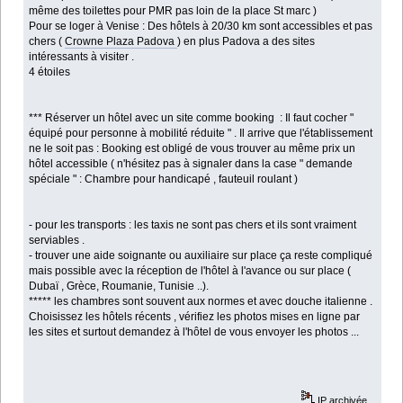
même des toilettes pour PMR pas loin de la place St marc )
Pour se loger à Venise : Des hôtels à 20/30 km sont accessibles et pas
chers (
Crowne Plaza Padova
) en plus Padova a des sites
intéressants à visiter .
4 étoiles
*** Réserver un hôtel avec un site comme booking : Il faut cocher "
équipé pour personne à mobilité réduite " . Il arrive que l'établissement
ne le soit pas : Booking est obligé de vous trouver au même prix un
hôtel accessible ( n'hésitez pas à signaler dans la case " demande
spéciale " : Chambre pour handicapé , fauteuil roulant )
- pour les transports : les taxis ne sont pas chers et ils sont vraiment
serviables .
- trouver une aide soignante ou auxiliaire sur place ça reste compliqué
mais possible avec la réception de l'hôtel à l'avance ou sur place (
Dubaï , Grèce, Roumanie, Tunisie ..).
***** les chambres sont souvent aux normes et avec douche italienne .
Choisissez les hôtels récents , vérifiez les photos mises en ligne par
les sites et surtout demandez à l'hôtel de vous envoyer les photos ...
IP archivée