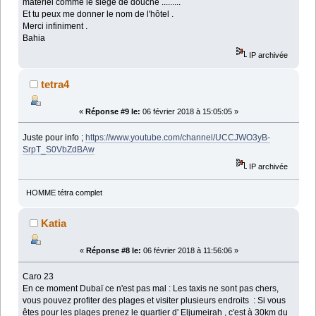
matériel comme le siège de douche .........
Et tu peux me donner le nom de l'hôtel .
Merci infiniment .
Bahia
IP archivée
tetra4
«
Réponse #9 le:
06 février 2018 à 15:05:05 »
Juste pour info ;
https://www.youtube.com/channel/UCCJWO3yB-
SrpT_S0VbZdBAw
IP archivée
HOMME tétra complet
Katia
«
Réponse #8 le:
06 février 2018 à 11:56:06 »
Caro 23
En ce moment Dubaï ce n'est pas mal : Les taxis ne sont pas chers,
vous pouvez profiter des plages et visiter plusieurs endroits : Si vous
êtes pour les plages prenez le quartier d' Eljumeirah , c'est à 30km du