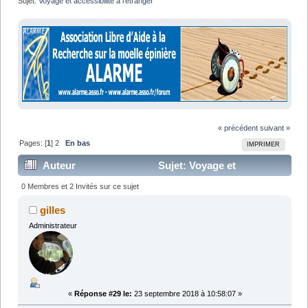
Sujet:
Voyage et accessibilité à l'étranger 
« précédent
suivant »
Pages: [
1
]
2
En bas
IMPRIMER
Auteur
Sujet: Voyage et
accessibilité à l'étranger (Lu 27152 fois)
0 Membres et 2 Invités sur ce sujet
gilles
Administrateur
«
Réponse #29 le:
23 septembre 2018 à 10:58:07 »