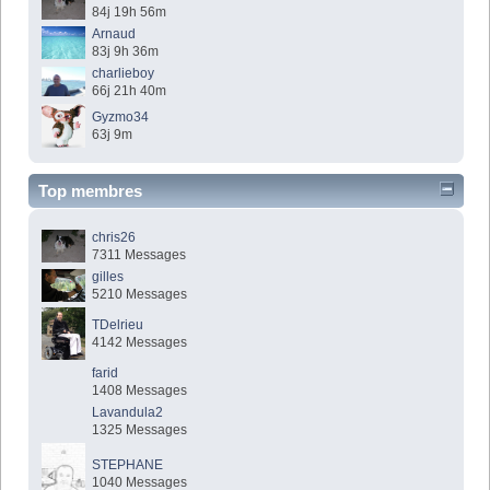
84j 19h 56m
Arnaud
83j 9h 36m
charlieboy
66j 21h 40m
Gyzmo34
63j 9m
Top membres
chris26
7311 Messages
gilles
5210 Messages
TDelrieu
4142 Messages
farid
1408 Messages
Lavandula2
1325 Messages
STEPHANE
1040 Messages