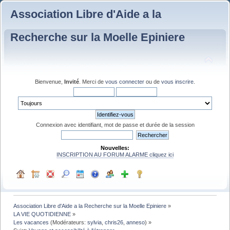
Association Libre d'Aide a la
Recherche sur la Moelle Epiniere
Bienvenue,
Invité
. Merci de
vous connecter
ou de
vous inscrire
.
Connexion avec identifiant, mot de passe et durée de la session
Nouvelles:
INSCRIPTION AU FORUM ALARME cliquez ici
Association Libre d'Aide a la Recherche sur la Moelle Epiniere
»
LA VIE QUOTIDIENNE
»
Les vacances
(Modérateurs:
sylvia
,
chris26
,
anneso
) »