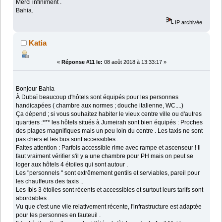
Merci infiniment .
Bahia.
IP archivée
Katia
«
Réponse #11 le:
08 août 2018 à 13:33:17 »
Bonjour Bahia
À Dubaï beaucoup d'hôtels sont équipés pour les personnes
handicapées ( chambre aux normes ; douche italienne, WC....)
Ça dépend ; si vous souhaitez habiter le vieux centre ville ou d'autres
quartiers :*** les hôtels situés à Jumeirah sont bien équipés : Proches
des plages magnifiques mais un peu loin du centre . Les taxis ne sont
pas chers et les bus sont accessibles .
Faites attention : Parfois accessible rime avec rampe et ascenseur ! Il
faut vraiment vérifier s'il y a une chambre pour PH mais on peut se
loger aux hôtels 4 étoiles qui sont autour .
Les "personnels " sont extrêmement gentils et serviables, pareil pour
les chauffeurs des taxis ..
Les Ibis 3 étoiles sont récents et accessibles et surtout leurs tarifs sont
abordables .
Vu que c'est une vile relativement récente, l'infrastructure est adaptée
pour les personnes en fauteuil .