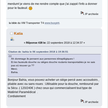
merdum! je viens de me rendre compte que j'ai zappé l'info a donner
pour le fauteuil.
IP archivée
la bible du VW Transporter T4
www.buspirit
.
Katia
«
Réponse #28 le:
22 septembre 2018 à 12:34:37 »
Citation de: bahia le 06 septembre 2018 à 19:36:51
Ah dommage ils pensent aux personnes tétraplégiques !
Et les fauteuils douche ou sièges douche roulants transportables je ne sais
pas où trouver ça ??
Merci.
Bahia.
Bonjour Bahia, vous pouvez acheter un siège percé avec accoudoirs ,
pliable avec ou sans roues : Utilisable pour la douche, remboursé par
la Sécu .( 120/240€ ) chez ceux qui commercialisent tout type de
Matériel Paramédical .
Cordialement
IP archivée