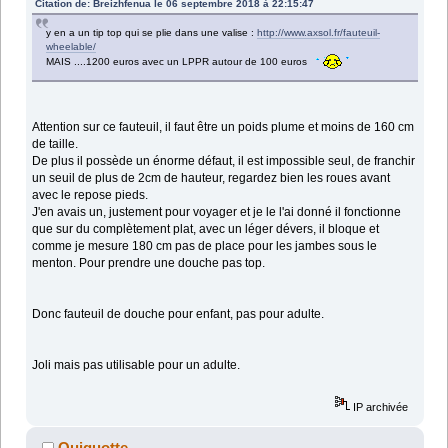
Citation de: Breizhfenua le 06 septembre 2018 à 22:15:47
y en a un tip top qui se plie dans une valise :
http://www.axsol.fr/fauteuil-
wheelable/
MAIS ....1200 euros avec un LPPR autour de 100 euros
Attention sur ce fauteuil, il faut être un poids plume et moins de 160 cm
de taille.
De plus il possède un énorme défaut, il est impossible seul, de franchir
un seuil de plus de 2cm de hauteur, regardez bien les roues avant
avec le repose pieds.
J'en avais un, justement pour voyager et je le l'ai donné il fonctionne
que sur du complètement plat, avec un léger dévers, il bloque et
comme je mesure 180 cm pas de place pour les jambes sous le
menton. Pour prendre une douche pas top.
Donc fauteuil de douche pour enfant, pas pour adulte.
Joli mais pas utilisable pour un adulte.
IP archivée
Quiquotte