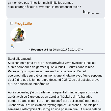
ça n'enlève pas l'infection mais limite les germes
allez courage à tous et vivement le traitement miracle !
IP archivée
Frog2Lille
«
Réponse #65 le:
20 juin 2017 à 10:41:07 »
Salut aileeausud,
Suis contente pour toi qui tu sois arrivée à vivre avec les E coli ou
autres saloperies de germes qu'on a tous ET toutes dans le bide.
Perso je n'y suis jamais arrivée en 3 ans de temps. J'ai fait
pyélonéphrites sur pyélos au moins une vingtaine avec fièvre septique
c'est à dire que la température descend à 35°C ce qui est plus grave
qu'une hausse de température.
Après cet enfer, j'ai un traitement séquentiel minute depuis un mois
après avoir vu 2 urologues un abruti à l'hôpital qui m'a baladée
pendant 2 ans et demi et un uro du privé qui s'est secoué pour moi en
3 rendez vous et un examen "cystographie". Je prends une fois par
semaine Fosfomycine 3000 mg en une prise unique... A suivre cela va