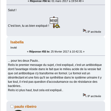
«
Réponse #56 le:
01 mars 2017 à 19:54:48 »
Salut !
C'est bon, tu as bien expliqué !
IP archivée
Isabella
Invité
«
Réponse #55 le:
25 février 2017 à 10:42:31 »
... pour les deux Paulo..
Relis le premier message du sujet, c'est expliqué, c'est un antibiotique
dont l'avantage réside dans le fait que le milieu acide de la vessie fait
que cet antibiotique s'y transforme en formol. Le formol est un
désinfectant et une fois qu'il se synthétise dans le système urinaire il y
tue tout, il n'est pas question d'accoutumance ou de résistance des
bactéries..
Relis ici plus haut, tout cela est expliqué..
IP archivée
paulo ribeiro