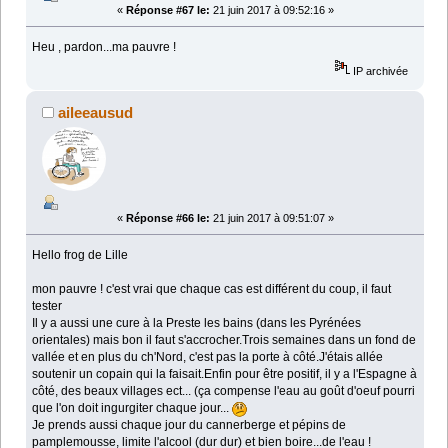
«
Réponse #67 le:
21 juin 2017 à 09:52:16 »
Heu , pardon...ma pauvre !
IP archivée
aileeausud
«
Réponse #66 le:
21 juin 2017 à 09:51:07 »
Hello frog de Lille
mon pauvre ! c'est vrai que chaque cas est différent du coup, il faut
tester
Il y a aussi une cure à la Preste les bains (dans les Pyrénées
orientales) mais bon il faut s'accrocher.Trois semaines dans un fond de
vallée et en plus du ch'Nord, c'est pas la porte à côté.J'étais allée
soutenir un copain qui la faisait.Enfin pour être positif, il y a l'Espagne à
côté, des beaux villages ect... (ça compense l'eau au goût d'oeuf pourri
que l'on doit ingurgiter chaque jour...
Je prends aussi chaque jour du cannerberge et pépins de
pamplemousse, limite l'alcool (dur dur) et bien boire...de l'eau !