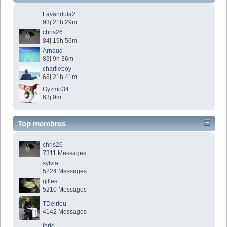
Lavandula2
93j 21h 29m
chris26
84j 19h 56m
Arnaud
83j 9h 36m
charlieboy
66j 21h 41m
Gyzmo34
63j 9m
Top membres
chris26
7311 Messages
sylvia
5224 Messages
gilles
5210 Messages
TDelrieu
4142 Messages
farid