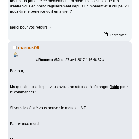
beaucoup parle de ce médicament "miracle" mais est-ce que l'un
d'entre vous en prend régulièrement depuis un moment et si oui peux il
nous dire le bénéfice qu'il en à tirer ?
merci pour vos retours ;)
IP archivée
marcus09
«
Réponse #62 le:
27 avril 2017 à 16:46:37 »
Bonjour,
Ma question est simple vous avez une adresse à l'étranger
fiable
pour
le commander ?
Si vous le désiré vous pouvez le mette en MP
Par avance merci