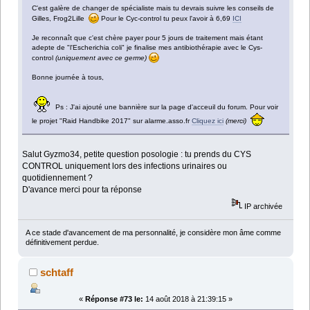
C'est galère de changer de spécialiste mais tu devrais suivre les conseils de
Gilles, Frog2Lille
Pour le Cyc-control tu peux l'avoir à 6,69
ICI
Je reconnaît que c'est chère payer pour 5 jours de traitement mais étant
adepte de "l'Escherichia coli" je finalise mes antibiothérapie avec le Cys-
control
(uniquement avec ce germe)
Bonne journée à tous,
Ps : J'ai ajouté une bannière sur la page d'acceuil du forum. Pour voir
le projet "Raid Handbike 2017" sur alarme.asso.fr
Cliquez ici
(merci)
Salut Gyzmo34, petite question posologie : tu prends du CYS
CONTROL uniquement lors des infections urinaires ou
quotidiennement ?
D'avance merci pour ta réponse
IP archivée
A ce stade d'avancement de ma personnalité, je considère mon âme comme
définitivement perdue.
schtaff
«
Réponse #73 le:
14 août 2018 à 21:39:15 »