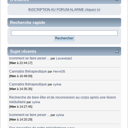
INSCRIPTION AU FORUM ALARME cliquez ici
Recherche rapide
Sujet récents
lcomment se faire peser ...
par
Lavandula2
[
Hier
à 22:44:17]
Cannabis thérapeutique
par
Hervé35
[
Hier
à 16:48:09]
Cannabis thérapeutique
par
sylvia
[
Hier
à 14:35:35]
Recherche de bien-être et de reconnexion au corps après une lésion
médullaire
par
sylvia
[
Hier
à 14:27:45]
lcomment se faire peser ...
par
sylvia
[
Hier
à 14:20:29]
Des nouvelles de notre président
par
sylvia