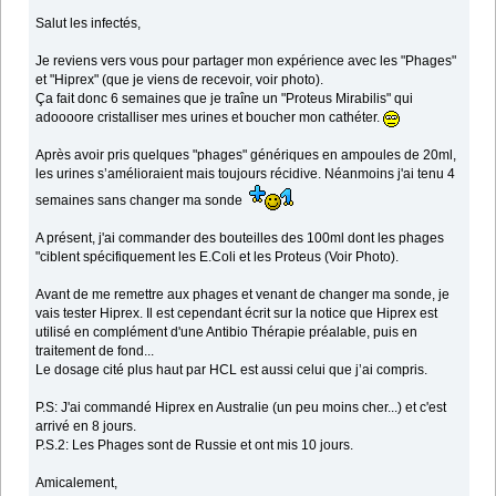
Salut les infectés,
Je reviens vers vous pour partager mon expérience avec les "Phages"
et "Hiprex" (que je viens de recevoir, voir photo).
Ça fait donc 6 semaines que je traîne un "Proteus Mirabilis" qui
adoooore cristalliser mes urines et boucher mon cathéter.
Après avoir pris quelques "phages" génériques en ampoules de 20ml,
les urines s’amélioraient mais toujours récidive. Néanmoins j'ai tenu 4
semaines sans changer ma sonde
A présent, j'ai commander des bouteilles des 100ml dont les phages
"ciblent spécifiquement les E.Coli et les Proteus (Voir Photo).
Avant de me remettre aux phages et venant de changer ma sonde, je
vais tester Hiprex. Il est cependant écrit sur la notice que Hiprex est
utilisé en complément d'une Antibio Thérapie préalable, puis en
traitement de fond...
Le dosage cité plus haut par HCL est aussi celui que j’ai compris.
P.S: J'ai commandé Hiprex en Australie (un peu moins cher...) et c'est
arrivé en 8 jours.
P.S.2: Les Phages sont de Russie et ont mis 10 jours.
Amicalement,