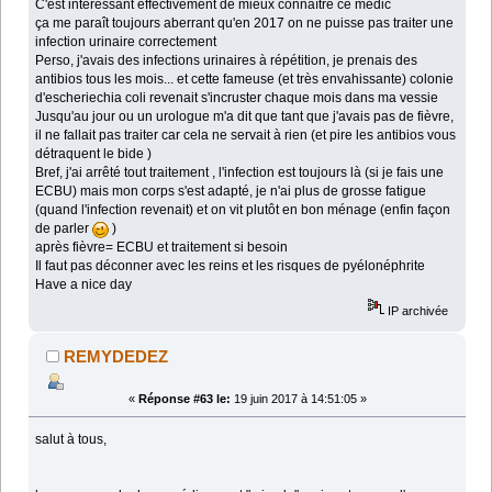
C'est intéressant effectivement de mieux connaître ce médic
ça me paraît toujours aberrant qu'en 2017 on ne puisse pas traiter une
infection urinaire correctement
Perso, j'avais des infections urinaires à répétition, je prenais des
antibios tous les mois... et cette fameuse (et très envahissante) colonie
d'escheriechia coli revenait s'incruster chaque mois dans ma vessie
Jusqu'au jour ou un urologue m'a dit que tant que j'avais pas de fièvre,
il ne fallait pas traiter car cela ne servait à rien (et pire les antibios vous
détraquent le bide )
Bref, j'ai arrêté tout traitement , l'infection est toujours là (si je fais une
ECBU) mais mon corps s'est adapté, je n'ai plus de grosse fatigue
(quand l'infection revenait) et on vit plutôt en bon ménage (enfin façon
de parler
)
après fièvre= ECBU et traitement si besoin
Il faut pas déconner avec les reins et les risques de pyélonéphrite
Have a nice day
IP archivée
REMYDEDEZ
«
Réponse #63 le:
19 juin 2017 à 14:51:05 »
salut à tous,