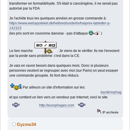
transformer en formaldéhyde. S'il était si cancérigène, il ne serait pas
autorisé par la FDA.
Je l'achète tous les quelques années en grosse commande à:
https://www.webapoteket.dk/helbred/underliv/haiprex-tabletter-p-
142323
(les prix sont en couronne danoise - pas d'attaque
)
Le lien marche
. Je viens de le vérifier. Ils me l'envoient
par la poste sans problème: c'est dans la CE.
Je vais en ravoir besoin dans quelques mois. Donc si plusieurs
personnes veulent se regrouper avec moi (sur Paris) on peut essayer
une commande groupée. Ils font des réducs.
Par ailleurs un site d'information sur les:
bactériophagiques
et qui contient un lien vers un vendeur par internet; voici le site:
http://europhages.com
IP archivée
Gyzmo34