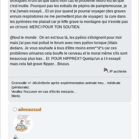
urologues m'ont dit que dans mon cas le problème neuro est tel que
c'est inutile. Pourquoi pas les extraits de pépins de pamplemousse, je
n'ai j'amais essayé... Et un jour quand je pourrai voyager (des graves
ennuis respiratoires ne me permettent plus de voyager) la cure dans
les pyrénées me plairait car je kiffe grave la montagne qui n'existe pas
en ch'nord. MERCI POUR TON SOUTIEN.
@tout le monde : On en est tous là, les pyélos s'éloignent pour moi
mais j'ai pas mal pollué le forum avec mes pyélos lorsque j'étais
dedans. Je vous souhaite à tous d'être moins emm**d*s car ces
problèmes urinaires cela bouffe le cerveau et le moral même s'ils sont
beaucoup plus bas... Et POUR HIPPREX? Quelqu'un a t il essayé
mais cela fait grave flipper... Bisous.
IP archivée
Grenouille +/- décérébrée après expérimentation animale heu... médicale
(péridurale).
Veuillez l'excuser en cas d'écrits inexacts...
Merki.
aileeausud