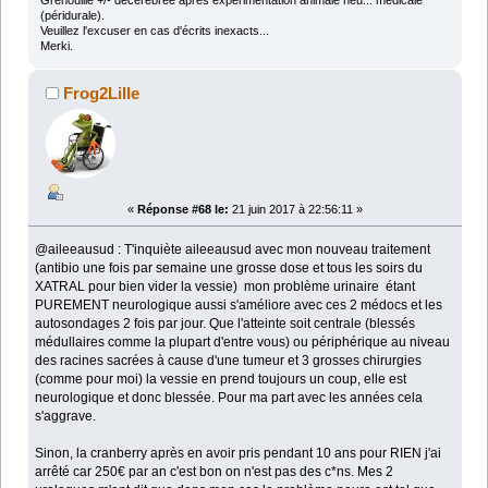
Grenouille +/- décérébrée après expérimentation animale heu... médicale
(péridurale).
Veuillez l'excuser en cas d'écrits inexacts...
Merki.
Frog2Lille
«
Réponse #68 le:
21 juin 2017 à 22:56:11 »
@aileeausud : T'inquiète aileeausud avec mon nouveau traitement
(antibio une fois par semaine une grosse dose et tous les soirs du
XATRAL pour bien vider la vessie) mon problème urinaire étant
PUREMENT neurologique aussi s'améliore avec ces 2 médocs et les
autosondages 2 fois par jour. Que l'atteinte soit centrale (blessés
médullaires comme la plupart d'entre vous) ou périphérique au niveau
des racines sacrées à cause d'une tumeur et 3 grosses chirurgies
(comme pour moi) la vessie en prend toujours un coup, elle est
neurologique et donc blessée. Pour ma part avec les années cela
s'aggrave.
Sinon, la cranberry après en avoir pris pendant 10 ans pour RIEN j'ai
arrêté car 250€ par an c'est bon on n'est pas des c*ns. Mes 2