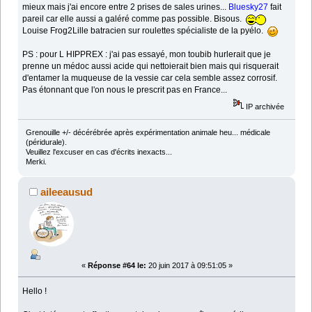
mieux mais j'ai encore entre 2 prises de sales urines...
Bluesky27
fait
pareil car elle aussi a galéré comme pas possible. Bisous.
Louise Frog2Lille batracien sur roulettes spécialiste de la pyélo.
PS : pour L HIPPREX : j'ai pas essayé, mon toubib hurlerait que je
prenne un médoc aussi acide qui nettoierait bien mais qui risquerait
d'entamer la muqueuse de la vessie car cela semble assez corrosif.
Pas étonnant que l'on nous le prescrit pas en France...
IP archivée
Grenouille +/- décérébrée après expérimentation animale heu... médicale
(péridurale).
Veuillez l'excuser en cas d'écrits inexacts...
Merki.
aileeausud
«
Réponse #64 le:
20 juin 2017 à 09:51:05 »
Hello !