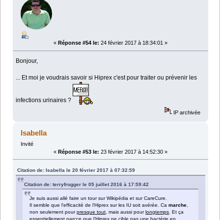
«
Réponse #54 le:
24 février 2017 à 18:34:01 »
Bonjour,
... Et moi je voudrais savoir si Hiprex c'est pour traiter ou prévenir les
infections urinaires ?
IP archivée
Isabella
Invité
«
Réponse #53 le:
23 février 2017 à 14:52:30 »
Citation de: Isabella le 20 février 2017 à 07:32:59
Citation de: terryfrogger le 05 juillet 2016 à 17:59:42
Je suis aussi allé faire un tour sur Wikipédia et sur CareCure.
Il semble que l'efficacité de l'Hiprex sur les IU soit avérée. Ca
marche
,
non seulement pour
presque tout
, mais aussi pour
longtemps
. Et ça
essentiellement parcce que l'Hiprex ne cible pas une bactérie en