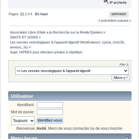
IP archivée
Pages: [
1
]
2
3
4
En haut
IMPRIMER
« précédent
suivant »
Association Libre d'Aide a la Recherche sur la Moelle Epiniere
»
SANTE ET SOINS
»
Les vessies neurologiques & l'appareil digestif
(Modérateurs:
sylvia
,
chris26
,
anneso
,
Jo
) »
Sujet:
HIPREX pour infection urinaire à répétition
Aller à:
Utilisateur
Identifiant:
Mot de passe:
Bienvenue,
Invité
. Merci de
vous connecter
ou de
vous inscrire
.
Menu forum