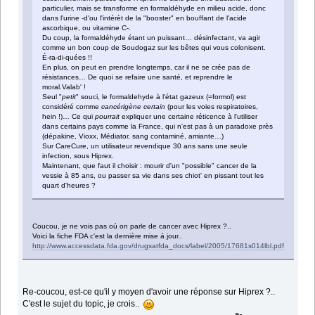
particulier, mais se transforme en formaldéhyde en milieu acide, donc
dans l'urine -d'ou l'intérèt de la "booster" en bouffant de l'acide
ascorbique, ou vitamine C-.
Du coup, la formaldéhyde étant un puissant… désinfectant, va agir
comme un bon coup de Soudogaz sur les bêtes qui vous colonisent.
É-ra-di-quées !!
En plus, on peut en prendre longtemps, car il ne se crée pas de
résistances… De quoi se refaire une santé, et reprendre le
moral.Valab' !
Seul "
petit
" souci, le formaldehyde à l'état gazeux (=formol) est
considéré comme
cancérigène certain
(pour les voies respiratoires,
hein !)… Ce qui
pourrait
expliquer une certaine réticence à l'utiliser
dans certains pays comme la France, qui n'est pas à un paradoxe près
(dépakine, Vioxx, Médiator, sang contaminé, amiante…)
Sur CareCure, un utilisateur revendique 30 ans sans une seule
infection, sous Hiprex.
Maintenant, que faut il choisir : mourir d'un "possible" cancer de la
vessie à 85 ans, ou passer sa vie dans ses chiot' en pissant tout les
quart d'heures ?
Coucou, je ne vois pas oú on parle de cancer avec Hiprex ?..
Voici la fiche FDA c'est la dernière mise á jour..
http://www.accessdata.fda.gov/drugsatfda_docs/label/2005/17681s014lbl.pdf
Re-coucou, est-ce qu'il y moyen d'avoir une réponse sur Hiprex ?..
C'est le sujet du topic, je crois..