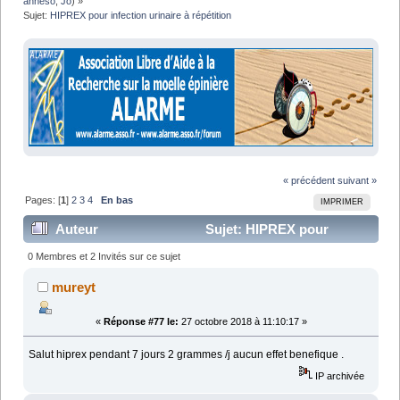
anneso
,
Jo
) »
Sujet:
HIPREX pour infection urinaire à répétition
« précédent
suivant »
Pages: [
1
]
2
3
4
En bas
IMPRIMER
Auteur
Sujet: HIPREX pour
infection urinaire à répétition (Lu 95792 fois)
0 Membres et 2 Invités sur ce sujet
mureyt
«
Réponse #77 le:
27 octobre 2018 à 11:10:17 »
Salut hiprex pendant 7 jours 2 grammes /j aucun effet benefique .
IP archivée