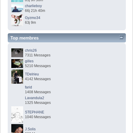
83j 9h 36m
charlieboy
66j 21h 40m
Gyzmo34
63j 9m
Top membres
chris26
7311 Messages
gilles
5210 Messages
TDelrieu
4142 Messages
farid
1408 Messages
Lavandula2
1325 Messages
STEPHANE
1040 Messages
J.Solis