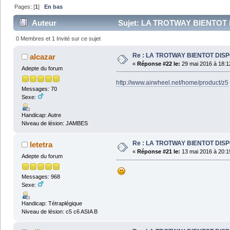
Pages: [
1
]
En bas
Auteur
Sujet: LA TROTWAY BIENTOT D
0 Membres et 1 Invité sur ce sujet
Re : LA TROTWAY BIENTOT DIS
alcazar
«
Réponse #22 le:
29 mai 2016 à 18:1
Adepte du forum
http://www.airwheel.net/home/product/z5
Messages: 70
Sexe:
Handicap: Autre
Niveau de lésion: JAMBES
Re : LA TROTWAY BIENTOT DIS
letetra
«
Réponse #21 le:
13 mai 2016 à 20:1
Adepte du forum
Messages: 968
Sexe:
Handicap: Tétraplégique
Niveau de lésion: c5 c6 ASIA B