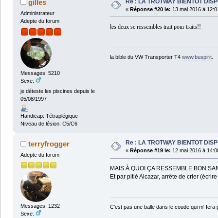
Re : LA TROTWAY BIENTOT DIS
gilles
«
Réponse #20 le:
13 mai 2016 à 12:0
Administrateur
Adepte du forum
les deux se ressembles trait pour traits!!
la bible du VW Transporter T4
www.buspirit
.
Messages: 5210
Sexe:
je déteste les piscines depuis le
05/08/1997
Handicap: Tétraplégique
Niveau de lésion: C5/C6
Re : LA TROTWAY BIENTOT DIS
terryfrogger
«
Réponse #19 le:
12 mai 2016 à 14:0
Adepte du forum
MAIS À QUOI ÇA RESSEMBLE BON SAN
Et par pitié Alcazar, arrête de crier (écrir
Messages: 1232
C'est pas une balle dans le coude qui m' fera
Sexe: