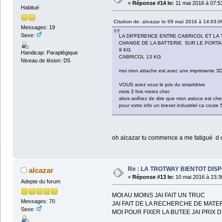
«
Réponse #14 le:
11 mai 2016 à 07:5
Habitué
Citation de: alcazar le 09 mai 2016 à 14:03:0
Messages: 19
Sexe:
LA DIFFERENCE ENTRE CABRICOL ET LA
CHANGE DE LA BATTERIE SUR LE PORT
9 KG
Handicap: Paraplégique
CABRICOL 13 KG
Niveau de lésion: D5
moi mon attache est avec une imprimante 3
VOUS avez vous le prix du smartdrive
mois 3 fois moins cher
alors arrêtez de dire que mon astuce est che
pour votre info un brevet industriel ca coute
oh alcazar tu commence a me fatigué d ou t
Re : LA TROTWAY BIENTOT DIS
alcazar
«
Réponse #13 le:
10 mai 2016 à 23:3
Adepte du forum
MOI AU MOINS JAI FAIT UN TRUC
Messages: 70
JAI FAIT DE LA RECHERCHE DE MATE
Sexe:
MOI POUR FIXER LA BUTEE JAI PRIX 