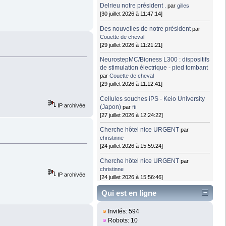
Delrieu notre président .
par
gilles
[30 juillet 2026 à 11:47:14]
Des nouvelles de notre président
par
Couette de cheval
[29 juillet 2026 à 11:21:21]
NeurostepMC/Bioness L300 : dispositifs
de stimulation électrique - pied tombant
par
Couette de cheval
[29 juillet 2026 à 11:12:41]
Cellules souches iPS - Keio University
IP archivée
(Japon)
par
fti
[27 juillet 2026 à 12:24:22]
Cherche hôtel nice URGENT
par
christinne
[24 juillet 2026 à 15:59:24]
Cherche hôtel nice URGENT
par
christinne
IP archivée
[24 juillet 2026 à 15:56:46]
Qui est en ligne
Invités: 594
Robots: 10