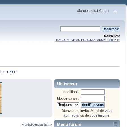
alarme.asso.fr/forum
Nouvelles:
INSCRIPTION AU FORUM ALARME cliquez ici
TOT DISPO
Utilisateur
Identifiant:
Mot de passe:
Bienvenue,
Invité
. Merci de
vous
connecter
ou de
vous inscrire
.
Menu forum
« précédent
suivant »