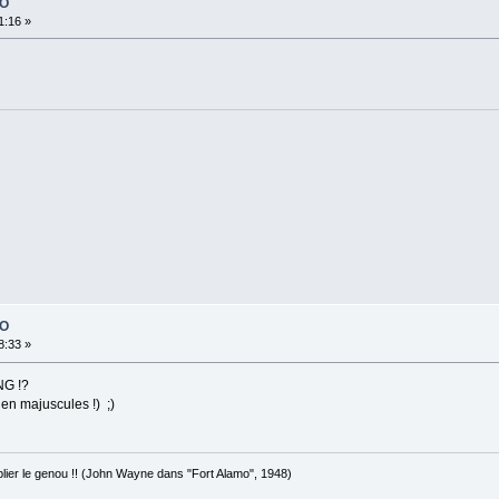
PO
1:16 »
PO
8:33 »
G !?
e en majuscules !) ;)
 plier le genou !! (John Wayne dans "Fort Alamo", 1948)