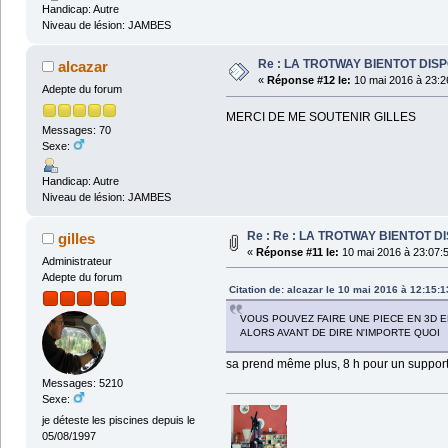
Handicap: Autre
Niveau de lésion: JAMBES
Re : LA TROTWAY BIENTOT DIS
alcazar
«
Réponse #12 le:
10 mai 2016 à 23:2
Adepte du forum
MERCI DE ME SOUTENIR GILLES
Messages: 70
Sexe:
Handicap: Autre
Niveau de lésion: JAMBES
Re : Re : LA TROTWAY BIENTOT D
gilles
«
Réponse #11 le:
10 mai 2016 à 23:07:
Administrateur
Adepte du forum
Citation de: alcazar le 10 mai 2016 à 12:15:1
VOUS POUVEZ FAIRE UNE PIECE EN 3D E
ALORS AVANT DE DIRE N'IMPORTE QUOI
sa prend même plus, 8 h pour un support
Messages: 5210
Sexe:
je déteste les piscines depuis le
05/08/1997