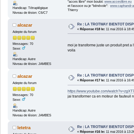
"acces libre" mon boulot:
www.acceslibre.eu
et l'assoce ou je "bénévole":
www.caphandi-a
Handicap: Tétraplégique
Thierry
Niveau de lésion: C6/C7
Re : LA TROTWAY BIENTOT DIS
alcazar
«
Réponse #18 le:
11 mai 2016 à 18:4
Adepte du forum
Messages: 70
moi je transforme juste un produit pret a 
Sexe:
voila
Handicap: Autre
Niveau de lésion: JAMBES
Re : LA TROTWAY BIENTOT DIS
alcazar
«
Réponse #17 le:
11 mai 2016 à 16:4
Adepte du forum
https://www.youtube.com/watch?v=zgXT
Messages: 70
jai transformer ca en moteur de fauteuil 
Sexe:
Handicap: Autre
Niveau de lésion: JAMBES
Re : LA TROTWAY BIENTOT DIS
letetra
«
Réponse #16 le:
11 mai 2016 à 13:2