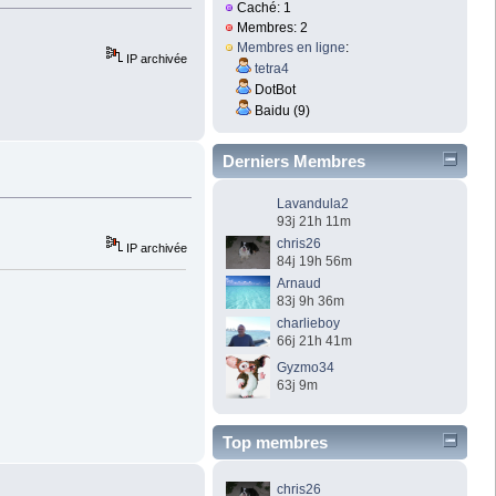
Caché: 1
Membres: 2
Membres en ligne
:
IP archivée
tetra4
DotBot
Baidu (9)
Derniers Membres
Lavandula2
93j 21h 11m
chris26
IP archivée
84j 19h 56m
Arnaud
83j 9h 36m
charlieboy
66j 21h 41m
Gyzmo34
63j 9m
Top membres
chris26