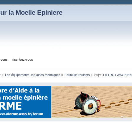
ur la Moelle Epiniere
z-vous
Inscrivez-vous
E
»
Les équipements, les aides techniques
»
Fauteuils roulants
»
Sujet:
LA TROTWAY BIEN