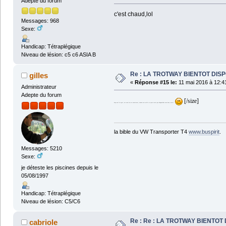
Adepte du forum
c'est chaud,lol
Messages: 968
Sexe:
Handicap: Tétraplégique
Niveau de lésion: c5 c6 ASIA B
Re : LA TROTWAY BIENTOT DIS
gilles
«
Réponse #15 le:
11 mai 2016 à 12:4
Administrateur
Adepte du forum
[/size]
keep-cool les gars, sur vous êtes en concurrence, chacun vois midi a sa porte mais pas d'engueulade vous deux, merci
la bible du VW Transporter T4
www.buspirit
.
Messages: 5210
Sexe:
je déteste les piscines depuis le
05/08/1997
Handicap: Tétraplégique
Niveau de lésion: C5/C6
Re : Re : LA TROTWAY BIENTOT
cabriole