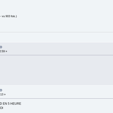
 vu 903 fois.)
PO
2:59 »
PO
:13 »
3D EN 5 HEURE
OI