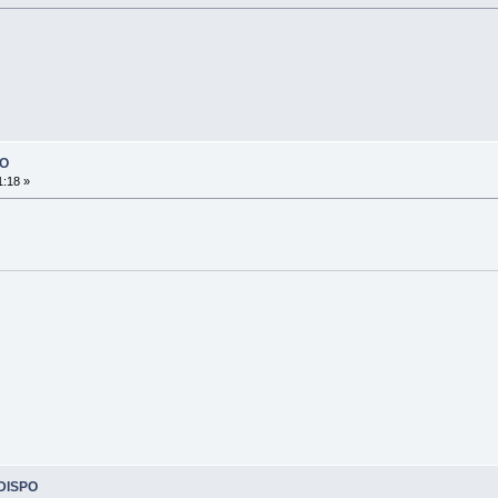
PO
1:18 »
 DISPO