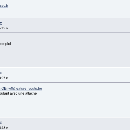
sso.fr
PO
5:19 »
l'emploi
PO
9:27 »
7iQBnw0&feature=youtu.be
roulant avec une attache
PO
6:13 »