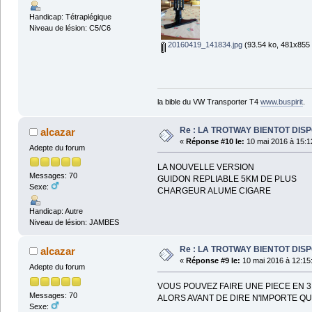
Handicap: Tétraplégique
Niveau de lésion: C5/C6
20160419_141834.jpg
(93.54 ko, 481x855 -
la bible du VW Transporter T4
www.buspirit
.
Re : LA TROTWAY BIENTOT DIS
alcazar
«
Réponse #10 le:
10 mai 2016 à 15:1
Adepte du forum
LA NOUVELLE VERSION
Messages: 70
GUIDON REPLIABLE 5KM DE PLUS
Sexe:
CHARGEUR ALUME CIGARE
Handicap: Autre
Niveau de lésion: JAMBES
Re : LA TROTWAY BIENTOT DIS
alcazar
«
Réponse #9 le:
10 mai 2016 à 12:15
Adepte du forum
VOUS POUVEZ FAIRE UNE PIECE EN 
Messages: 70
ALORS AVANT DE DIRE N'IMPORTE QU
Sexe: