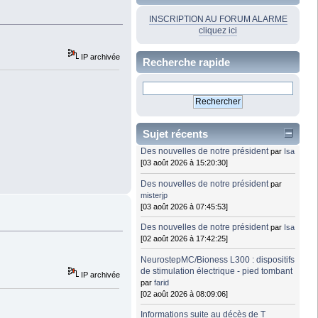
INSCRIPTION AU FORUM ALARME
cliquez ici
IP archivée
Recherche rapide
Sujet récents
Des nouvelles de notre président
par
Isa
[03 août 2026 à 15:20:30]
Des nouvelles de notre président
par
misterjp
[03 août 2026 à 07:45:53]
Des nouvelles de notre président
par
Isa
[02 août 2026 à 17:42:25]
NeurostepMC/Bioness L300 : dispositifs
de stimulation électrique - pied tombant
IP archivée
par
farid
[02 août 2026 à 08:09:06]
Informations suite au décès de T