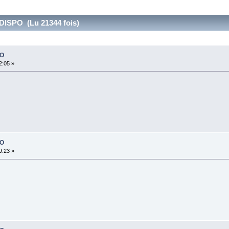
ISPO (Lu 21344 fois)
PO
2:05 »
PO
9:23 »