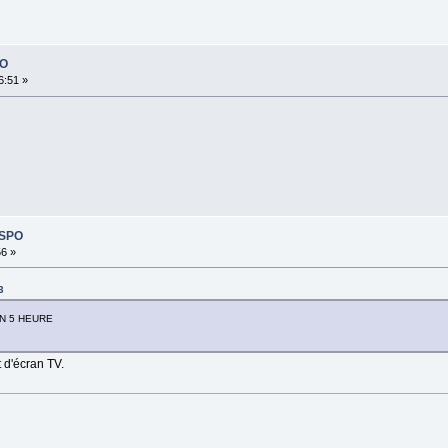
PO
6:51 »
ISPO
56 »
3
N 5 HEURE
 d'écran TV.