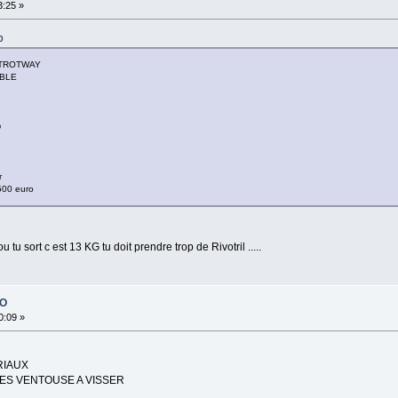
3:25 »
0
 TROTWAY
ABLE
D
r
 500 euro
u sort c est 13 KG tu doit prendre trop de Rivotril .....
PO
0:09 »
RIAUX
DES VENTOUSE A VISSER