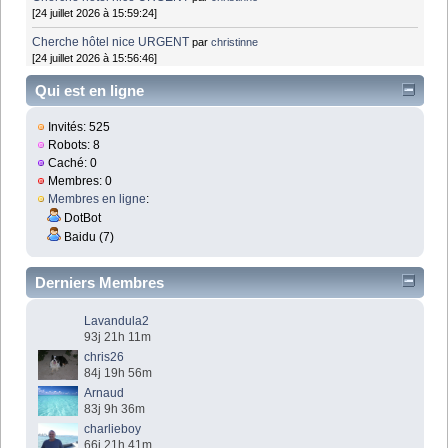
[24 juillet 2026 à 15:59:24]
Cherche hôtel nice URGENT
par
christinne
[24 juillet 2026 à 15:56:46]
Qui est en ligne
Invités: 525
Robots: 8
Caché: 0
Membres: 0
Membres en ligne
:
DotBot
Baidu (7)
Derniers Membres
Lavandula2
93j 21h 11m
chris26
84j 19h 56m
Arnaud
83j 9h 36m
charlieboy
66j 21h 41m