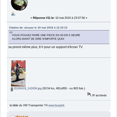
«
Réponse #11 le:
10 mai 2016 à 23:07:56 »
Citation de: alcazar le 10 mai 2016 à 12:15:13
VOUS POUVEZ FAIRE UNE PIECE EN 3D EN 5 HEURE
ALORS AVANT DE DIRE N'IMPORTE QUOI
sa prend même plus, 8 h pour un support d'écran TV.
20160419_141834.jpg
(93.54 ko, 481x855 - vu 903 fois.)
IP archivée
la bible du VW Transporter T4
www.buspirit
.
alcazar