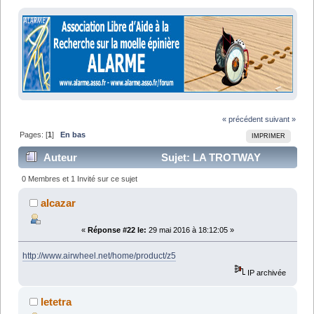
« précédent
suivant »
Pages: [
1
]
En bas
IMPRIMER
Auteur
Sujet: LA TROTWAY
BIENTOT DISPO (Lu 21338 fois)
0 Membres et 1 Invité sur ce sujet
alcazar
«
Réponse #22 le:
29 mai 2016 à 18:12:05 »
http://www.airwheel.net/home/product/z5
IP archivée
letetra