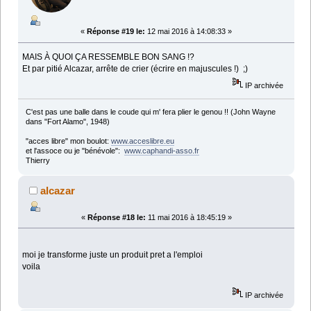
«
Réponse #19 le:
12 mai 2016 à 14:08:33 »
MAIS À QUOI ÇA RESSEMBLE BON SANG !?
Et par pitié Alcazar, arrête de crier (écrire en majuscules !) ;)
IP archivée
C'est pas une balle dans le coude qui m' fera plier le genou !! (John Wayne
dans "Fort Alamo", 1948)
"acces libre" mon boulot:
www.acceslibre.eu
et l'assoce ou je "bénévole":
www.caphandi-asso.fr
Thierry
alcazar
«
Réponse #18 le:
11 mai 2016 à 18:45:19 »
moi je transforme juste un produit pret a l'emploi
voila
IP archivée