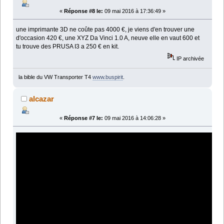
«
Réponse #8 le:
09 mai 2016 à 17:36:49 »
une imprimante 3D ne coûte pas 4000 €, je viens d'en trouver une
d'occasion 420 €, une XYZ Da Vinci 1.0 A, neuve elle en vaut 600 et
tu trouve des PRUSA I3 a 250 € en kit.
IP archivée
la bible du VW Transporter T4
www.buspirit
.
alcazar
«
Réponse #7 le:
09 mai 2016 à 14:06:28 »