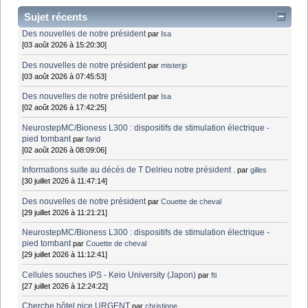
Sujet récents
Des nouvelles de notre président
par
Isa
[03 août 2026 à 15:20:30]
Des nouvelles de notre président
par
misterjp
[03 août 2026 à 07:45:53]
Des nouvelles de notre président
par
Isa
[02 août 2026 à 17:42:25]
NeurostepMC/Bioness L300 : dispositifs de stimulation électrique -
pied tombant
par
farid
[02 août 2026 à 08:09:06]
Informations suite au décès de T Delrieu notre président .
par
gilles
[30 juillet 2026 à 11:47:14]
Des nouvelles de notre président
par
Couette de cheval
[29 juillet 2026 à 11:21:21]
NeurostepMC/Bioness L300 : dispositifs de stimulation électrique -
pied tombant
par
Couette de cheval
[29 juillet 2026 à 11:12:41]
Cellules souches iPS - Keio University (Japon)
par
fti
[27 juillet 2026 à 12:24:22]
Cherche hôtel nice URGENT
par
christinne