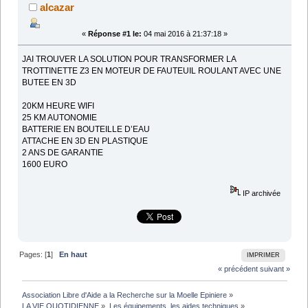
alcazar
«
Réponse #1 le:
04 mai 2016 à 21:37:18 »
JAI TROUVER LA SOLUTION POUR TRANSFORMER LA
TROTTINETTE Z3 EN MOTEUR DE FAUTEUIL ROULANT AVEC UNE
BUTEE EN 3D
20KM HEURE WIFI
25 KM AUTONOMIE
BATTERIE EN BOUTEILLE D’EAU
ATTACHE EN 3D EN PLASTIQUE
2 ANS DE GARANTIE
1600 EURO
IP archivée
Pages: [
1
]
En haut
IMPRIMER
« précédent
suivant »
Association Libre d'Aide a la Recherche sur la Moelle Epiniere
»
LA VIE QUOTIDIENNE
»
Les équipements, les aides techniques
»