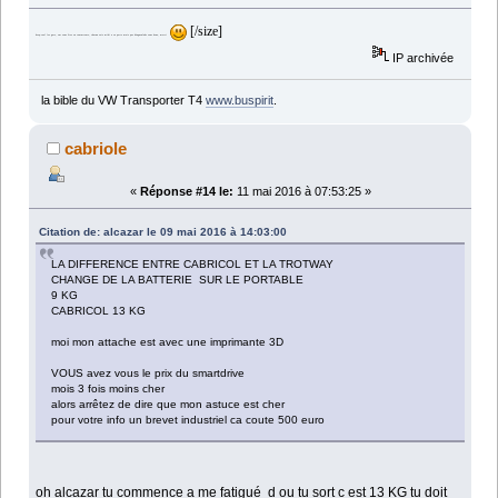
[/size]
keep-cool les gars, sur vous êtes en concurrence, chacun vois midi a sa porte mais pas d'engueulade vous deux, merci
IP archivée
la bible du VW Transporter T4
www.buspirit
.
cabriole
«
Réponse #14 le:
11 mai 2016 à 07:53:25 »
Citation de: alcazar le 09 mai 2016 à 14:03:00
LA DIFFERENCE ENTRE CABRICOL ET LA TROTWAY
CHANGE DE LA BATTERIE SUR LE PORTABLE
9 KG
CABRICOL 13 KG
moi mon attache est avec une imprimante 3D
VOUS avez vous le prix du smartdrive
mois 3 fois moins cher
alors arrêtez de dire que mon astuce est cher
pour votre info un brevet industriel ca coute 500 euro
oh alcazar tu commence a me fatigué d ou tu sort c est 13 KG tu doit