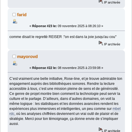
IP archivée
farid
«
Réponse #23 le:
09 novembre 2025 à 08:26:10 »
comme disait le regrettè REISER :"on est dans la joie jusqu'au cou"
IP archivée
mayorovd
«
Réponse #22 le:
08 novembre 2025 à 23:59:08 »
C’est vraiment une belle initiative, Rose-line, et je trouve admirable ton
engagement auprès des bibliothèques sonores. Rendre la lecture
accessible à tous, c’est une mission pleine de sens et de générosité.
Ce genre de projet montre bien comment la technologie peut servir la
culture et le partage. D’ailleurs, dans d’autres domaines, on voit la
même logique : les statistiques et les données avancées rendent les
expériences plus immersives et intelligentes, un peu comme sur
mbet
rdc
, où les analyses chiffrées deviennent un vrai outil de plaisir et de
stratégie. Merci pour ton témoignage, ça donne envie de s’impliquer
aussi.
IP archivée