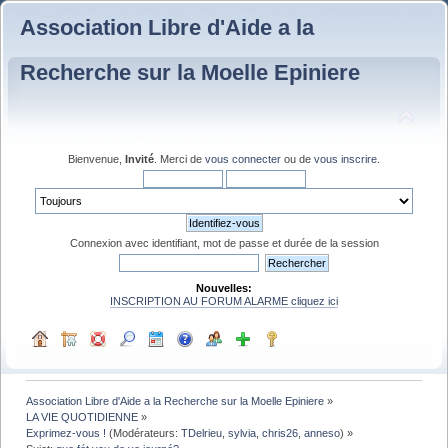
Association Libre d'Aide a la
Recherche sur la Moelle Epiniere
Bienvenue,
Invité
. Merci de
vous connecter
ou de
vous inscrire
.
Connexion avec identifiant, mot de passe et durée de la session
Nouvelles:
INSCRIPTION AU FORUM ALARME cliquez ici
Association Libre d'Aide a la Recherche sur la Moelle Epiniere
»
LA VIE QUOTIDIENNE
»
Exprimez-vous !
(Modérateurs:
TDelrieu
,
sylvia
,
chris26
,
anneso
) »