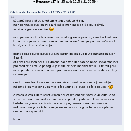
«
Réponse #17 le:
25 août 2015 à 21:35:59 »
Citation de: kari-na le 25 août 2015 à 21:21:01
sét apré midi g fé du knoé sur le laque déqse lé bin.
mon pér ma di que jen av dja fé mé je men raple pa é g pluto émé.
sa ét une grende aventur.
mon pér ma sorti de la voatur , ma mi along sur la pelouz , a remi le fotel den
la voatur, a pri ma coque pour le métr sur le knoé, ma pri pour me métr sur le
knoé, ma mi un arné é un jlé.
petite balade sur le laque qui a mi mouin de ten que toute linstalasion aven
é apré.
gt enbt pour mon pér qui c dmené pour moa une foa de pluse. jador mon pér
pour tou se qil me fé partag kr je c que se seré inposibl sen lui. il fé tou pour
moa. penden c insten di normo, pour moa c du miracl. c mém pa du réve kr je
ni pens pa.
demin c sorti bouligue avéque mon pér é c zami. je reguarde juste mé je
méclate é on menten quen mon pér guagne ! é quen il pér je boude.
c insten la von biunto sarét kr mon pér va reprendr le traval le 31 oute. é sa
va me menqué. mé osilr ne son pa osi sportif. c pluto sorti farmasi, sinéma,
balade, maguazin, centr sttique é aconpagnemen o rend vou médico,
réduksion. mé jador kr ten que je sor sa ve dir que g pa fé de criz dpilépsi
den le dbu dapré midi.
karine