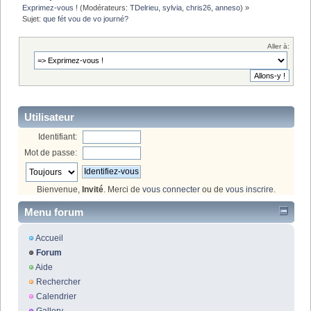
Exprimez-vous !
(Modérateurs:
TDelrieu
,
sylvia
,
chris26
,
anneso
) »
Sujet:
que fét vou de vo journé?
Aller à:
Utilisateur
Identifiant:
Mot de passe:
Bienvenue,
Invité
. Merci de
vous connecter
ou de
vous inscrire
.
Menu forum
Accueil
Forum
Aide
Rechercher
Calendrier
Gallery