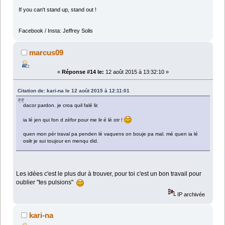
If you can't stand up, stand out !
Facebook / Insta: Jeffrey Solis
marcus09
«
Réponse #14 le:
12 août 2015 à 13:32:10 »
Citation de: kari-na le 12 août 2015 à 12:11:01
dacor pardon. je croa quil falé lir.
ia lé jen qui fon d zéfor pour me lir é lé otr !
quen mon pér traval pa penden lé vaquens on bouje pa mal. mé quen ia lé
osilr je sui toujour en menqu did.
Les idées c'est le plus dur à trouver, pour toi c'est un bon travail pour
oublier "tes pulsions"
IP archivée
kari-na