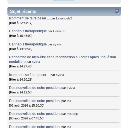
Sujet récents
lcomment se faire peser ...
par
Lavandula2
[
Hier
à 22:44:17]
Cannabis thérapeutique
par
Hervé35
[
Hier
à 16:48:09]
Cannabis thérapeutique
par
sylvia
[
Hier
à 14:35:35]
Recherche de bien-être et de reconnexion au corps après une lésion
médullaire
par
sylvia
[
Hier
à 14:27:45]
lcomment se faire peser ...
par
sylvia
[
Hier
à 14:20:29]
Des nouvelles de notre président
par
sylvia
[
Hier
à 14:12:58]
Des nouvelles de notre président
par
Isa
[03 août 2026 à 15:20:30]
Des nouvelles de notre président
par
misterjp
[03 août 2026 à 07:45:53]
Des nouvelles de notre président
par
Isa