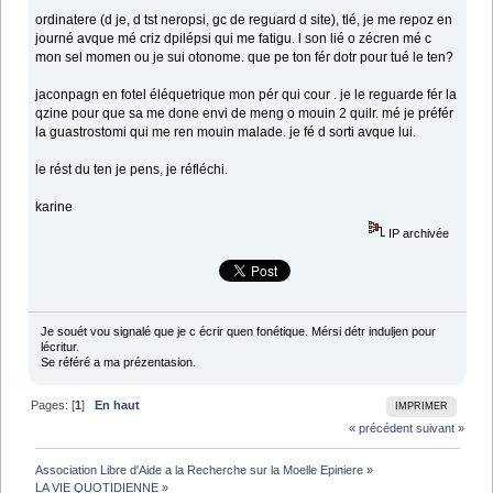
ordinatere (d je, d tst neropsi, gc de reguard d site), tlé, je me repoz en
journé avque mé criz dpilépsi qui me fatigu. l son lié o zécren mé c
mon sel momen ou je sui otonome. que pe ton fér dotr pour tué le ten?
jaconpagn en fotel éléquetrique mon pér qui cour . je le reguarde fér la
qzine pour que sa me done envi de meng o mouin 2 quilr. mé je préfér
la guastrostomi qui me ren mouin malade. je fé d sorti avque lui.
le rést du ten je pens, je réfléchi.
karine
IP archivée
Je souét vou signalé que je c écrir quen fonétique. Mérsi détr induljen pour
lécritur.
Se référé a ma prézentasion.
Pages: [
1
]
En haut
IMPRIMER
« précédent
suivant »
Association Libre d'Aide a la Recherche sur la Moelle Epiniere
»
LA VIE QUOTIDIENNE
»