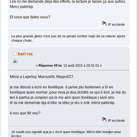
Lire ici me demande dejà des efforts, la lecture je laisse ça aux autres.
Merci patrickp.
Et vous que faites vous?
IP archivée
La plus grande gloire n'est pas de ne jamais tomber mais de se relever après
chaque chute..
kari-na
«
Réponse #8 le:
10 août 2015 à 20:41:01 »
Mérsi a Lejerloy, Marcus09, Marpo027.
je me dbroul a écrir en fonétique. é jarive plu fasilemen a lir en
fonétique quen normal. pour moa je doa dchifré se qui é écri. je mé du
ten é parfoa je conpren pa le mo alor quen fonétique j seré ariv.
lir isi me demende dja d éfor. la létur je lés o zotr. mérsi patrickp.
é vou que fét vou?
IP archivée
Je souét vou signalé que je c écrir quen fonétique. Mérsi détr induljen pour
lécritur.