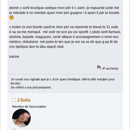
demin c sorti bouligue avéque mon pér é c zami. je reguarde juste mé
je méclate é on menten quen mon pér guagne ! é quen il pér je boude.
c insten la von biunto sarét kr mon pér va reprendr le traval le 31 oute.
é sa va me menqué. mé osilr ne son pa osi sportif. c pluto sorti farmasi,
sinéma, balade, maguazin, centr sttique é aconpagnemen o rend vou
médico, réduksion. mé jador kr ten que je sor sa ve dir que g pa fé de
criz dpilépsi den le dbu dapré midi.
karine
IP archivée
Je souét vou signalé que je c écrir quen fonétique. Mérsi détr induljen pour
lécritur.
Se référé a ma prézentasion.
J.Solis
Membre de l'association