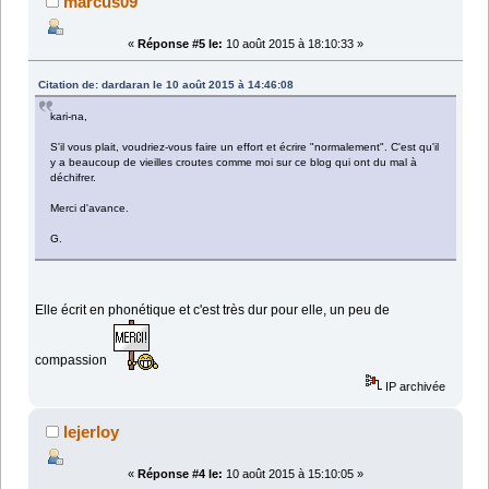
marcus09
«
Réponse #5 le:
10 août 2015 à 18:10:33 »
Citation de: dardaran le 10 août 2015 à 14:46:08
kari-na,
S'il vous plait, voudriez-vous faire un effort et écrire "normalement". C'est qu'il
y a beaucoup de vieilles croutes comme moi sur ce blog qui ont du mal à
déchifrer.
Merci d'avance.
G.
Elle écrit en phonétique et c'est très dur pour elle, un peu de
compassion
IP archivée
lejerloy
«
Réponse #4 le:
10 août 2015 à 15:10:05 »