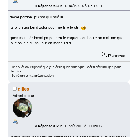
«
Réponse #13 le:
12 août 2015 à 12:11:01 »
dacor pardon. je croa quil falé lir.
ia lé jen qui fon d zéfor pour me lir é lé otr !
quen mon pér traval pa penden lé vaquens on bouje pa mal. mé quen
ia lé osilr je sui toujour en menqu did.
IP archivée
Je souét vou signalé que je c écrir quen fonétique. Mérsi détr induljen pour
lécritur.
Se référé a ma prézentasion.
gilles
Administrateur
«
Réponse #12 le:
11 août 2015 à 11:00:09 »