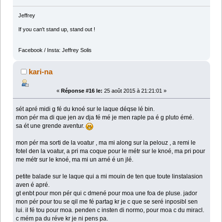
Jeffrey
If you can't stand up, stand out !
Facebook / Insta: Jeffrey Solis
kari-na
«
Réponse #16 le:
25 août 2015 à 21:21:01 »
sét apré midi g fé du knoé sur le laque déqse lé bin.
mon pér ma di que jen av dja fé mé je men raple pa é g pluto émé.
sa ét une grende aventur.
mon pér ma sorti de la voatur , ma mi along sur la pelouz , a remi le
fotel den la voatur, a pri ma coque pour le métr sur le knoé, ma pri pour
me métr sur le knoé, ma mi un arné é un jlé.
petite balade sur le laque qui a mi mouin de ten que toute linstalasion
aven é apré.
gt enbt pour mon pér qui c dmené pour moa une foa de pluse. jador
mon pér pour tou se qil me fé partag kr je c que se seré inposibl sen
lui. il fé tou pour moa. penden c insten di normo, pour moa c du miracl.
c mém pa du réve kr je ni pens pa.