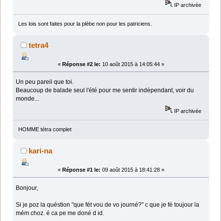
IP archivée
Les lois sont faites pour la plèbe non pour les patriciens.
tetra4
«
Réponse #2 le:
10 août 2015 à 14:05:44 »
Un peu pareil que toi.
Beaucoup de balade seul l'été pour me sentir indépendant, voir du
monde...
IP archivée
HOMME tétra complet
kari-na
«
Réponse #1 le:
09 août 2015 à 18:41:28 »
Bonjour,
Si je poz la quéstion "que fét vou de vo journé?" c que je fé toujour la
mém choz. é ca pe me doné d id.