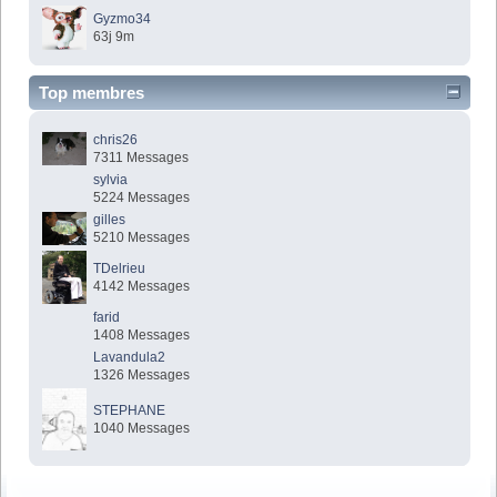
Gyzmo34
63j 9m
Top membres
chris26
7311 Messages
sylvia
5224 Messages
gilles
5210 Messages
TDelrieu
4142 Messages
farid
1408 Messages
Lavandula2
1326 Messages
STEPHANE
1040 Messages