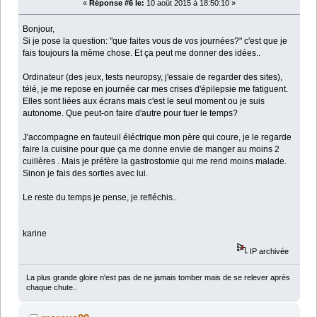
«
Réponse #6 le:
10 août 2015 à 18:50:10 »
Bonjour,
Si je pose la question: "que faites vous de vos journées?" c'est que je
fais toujours la même chose. Et ça peut me donner des idées..
Ordinateur (des jeux, tests neuropsy, j'essaie de regarder des sites),
télé, je me repose en journée car mes crises d'épilepsie me fatiguent.
Elles sont liées aux écrans mais c'est le seul moment ou je suis
autonome. Que peut-on faire d'autre pour tuer le temps?
J'accompagne en fauteuil éléctrique mon père qui coure, je le regarde
faire la cuisine pour que ça me donne envie de manger au moins 2
cuillères . Mais je préfère la gastrostomie qui me rend moins malade.
Sinon je fais des sorties avec lui.
Le reste du temps je pense, je refléchis..
karine
IP archivée
La plus grande gloire n'est pas de ne jamais tomber mais de se relever après
chaque chute..