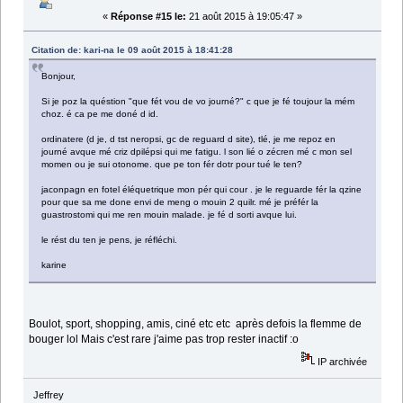
«
Réponse #15 le:
21 août 2015 à 19:05:47 »
Citation de: kari-na le 09 août 2015 à 18:41:28
Bonjour,
Si je poz la quéstion "que fét vou de vo journé?" c que je fé toujour la mém
choz. é ca pe me doné d id.
ordinatere (d je, d tst neropsi, gc de reguard d site), tlé, je me repoz en
journé avque mé criz dpilépsi qui me fatigu. l son lié o zécren mé c mon sel
momen ou je sui otonome. que pe ton fér dotr pour tué le ten?
jaconpagn en fotel éléquetrique mon pér qui cour . je le reguarde fér la qzine
pour que sa me done envi de meng o mouin 2 quilr. mé je préfér la
guastrostomi qui me ren mouin malade. je fé d sorti avque lui.
le rést du ten je pens, je réfléchi.
karine
Boulot, sport, shopping, amis, ciné etc etc après defois la flemme de
bouger lol Mais c'est rare j'aime pas trop rester inactif :o
IP archivée
Jeffrey