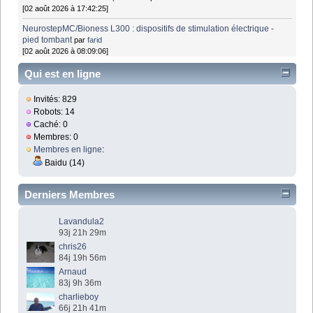
[02 août 2026 à 17:42:25]
NeurostepMC/Bioness L300 : dispositifs de stimulation électrique -
pied tombant
par
farid
[02 août 2026 à 08:09:06]
Qui est en ligne
Invités: 829
Robots: 14
Caché: 0
Membres: 0
Membres en ligne
:
Baidu (14)
Derniers Membres
Lavandula2
93j 21h 29m
chris26
84j 19h 56m
Arnaud
83j 9h 36m
charlieboy
66j 21h 41m