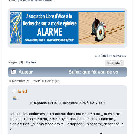
Sujet:
que fét vou de vo journé?
« précédent
suivant »
Pages: [
1
]
En bas
IMPRIMER
Auteur
Sujet: que fét vou de vo
journé? (Lu 41687 fois)
0 Membres et 1 Invité sur ce sujet
farid
«
Réponse #24 le:
05 décembre 2025 à 15:47:13 »
coucou ,les aminches,,du nouveau dans ma vie de para,,,un escarre
inattendu,,franchement,je me croyais indemne de cette calamite ,,il
n'en est rien ,,,sur ma fesse droite estapparu un sacarre,,desconseils
?