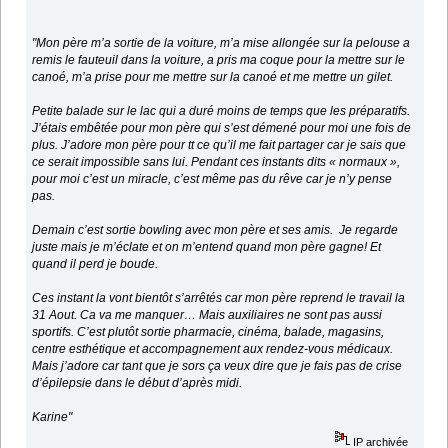
"Mon père m’a sortie de la voiture, m’a mise allongée sur la pelouse a
remis le fauteuil dans la voiture, a pris ma coque pour la mettre sur le
canoé, m’a prise pour me mettre sur la canoé et me mettre un gilet.
Petite balade sur le lac qui a duré moins de temps que les préparatifs.
J’étais embêtée pour mon père qui s’est démené pour moi une fois de
plus. J’adore mon père pour tt ce qu’il me fait partager car je sais que
ce serait impossible sans lui. Pendant ces instants dits « normaux »,
pour moi c’est un miracle, c’est même pas du rêve car je n’y pense
pas.
Demain c’est sortie bowling avec mon père et ses amis. Je regarde
juste mais je m’éclate et on m’entend quand mon père gagne! Et
quand il perd je boude.
Ces instant la vont bientôt s’arrêtés car mon père reprend le travail la
31 Aout. Ca va me manquer… Mais auxiliaires ne sont pas aussi
sportifs. C’est plutôt sortie pharmacie, cinéma, balade, magasins,
centre esthétique et accompagnement aux rendez-vous médicaux.
Mais j’adore car tant que je sors ça veux dire que je fais pas de crise
d’épilepsie dans le début d’après midi.
Karine"
IP archivée