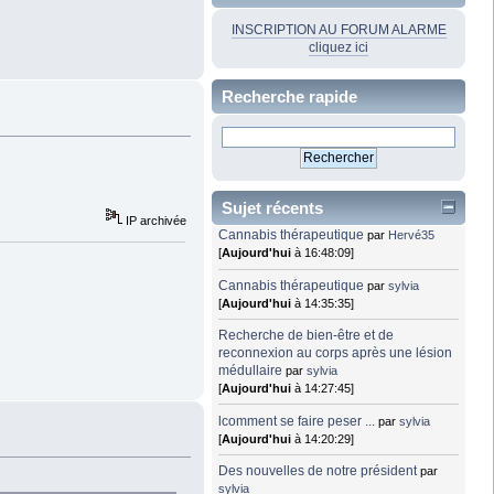
INSCRIPTION AU FORUM ALARME
cliquez ici
Recherche rapide
Sujet récents
IP archivée
Cannabis thérapeutique
par
Hervé35
[
Aujourd'hui
à 16:48:09]
Cannabis thérapeutique
par
sylvia
[
Aujourd'hui
à 14:35:35]
Recherche de bien-être et de
reconnexion au corps après une lésion
médullaire
par
sylvia
[
Aujourd'hui
à 14:27:45]
lcomment se faire peser ...
par
sylvia
[
Aujourd'hui
à 14:20:29]
Des nouvelles de notre président
par
sylvia