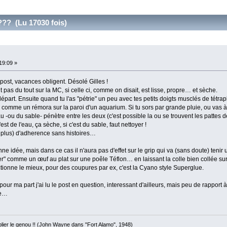
??? (Lu 17030 fois)
:19:09 »
 post, vacances obligent. Désolé Gilles !
 pas du tout sur la MC, si celle ci, comme on disait, est lisse, propre… et sèche.
part. Ensuite quand tu l'as "pétrie" un peu avec tes petits doigts musclés de tétrap
ouse comme un rémora sur la paroi d'un aquarium. Si tu sors par grande pluie, ou vas 
u -ou du sable- pénètre entre les deux (c'est possible la ou se trouvent les pattes 
t de l'eau, ça sèche, si c'est du sable, faut nettoyer !
ou plus) d'adherence sans histoires…
ne idée, mais dans ce cas il n'aura pas d'effet sur le grip qui va (sans doute) tenir
er" comme un œuf au plat sur une poêle Téflon… en laissant la colle bien collée s
nctionne le mieux, pour des coupures par ex, c'est la Cyano style Superglue.
r ma part j'ai lu le post en question, interessant d'ailleurs, mais peu de rapport 
ne…
 plier le genou !! (John Wayne dans "Fort Alamo", 1948)