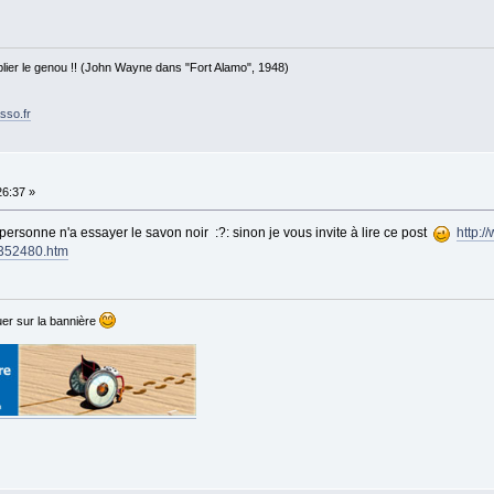
 plier le genou !! (John Wayne dans "Fort Alamo", 1948)
sso.fr
26:37 »
personne n'a essayer le savon noir :?: sinon je vous invite à lire ce post
http:/
t352480.htm
er sur la bannière