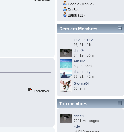
IP archivée
Google (Mobile)
DotBot
Baidu (12)
Derniers Membres
Lavandula2
93j 21h 11m
chris26
84j 19h 56m
Arnaud
83j 9h 36m
charlieboy
66j 21h 41m
Gyzmo34
63j 9m
IP archivée
Top membres
chris26
7311 Messages
sylvia
5224 Messages