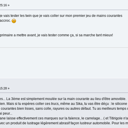
:25:16 »
x je vais tester les twin que je vais coller sur mon premier jeu de mains courantes
 accroc.
 primaire a mettre avant, je vais tester comme ça, si sa marche tant mieux!
:15:28 »
ues... La 3ème est simplement moulée sur la main courante au lieu d'être amovible.
ien. Mais si tu espères coller ces trucs, même au Sika, tu vas être déçu : le silicone 
 courantes bien lisses, sans colle, rayures ou autres défaut. Tu as meilleurs temps
i peur...
tane laisse effectivement ces marques sur la faïence, le carrelage... ( et Titirigole n'
ec un produit de lustrage légèrement abrasif façon lustreur automobile. Pour les mai