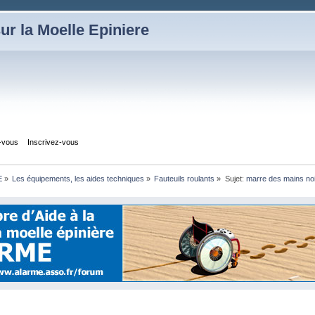
ur la Moelle Epiniere
z-vous
Inscrivez-vous
E
»
Les équipements, les aides techniques
»
Fauteuils roulants
»
Sujet:
marre des mains no