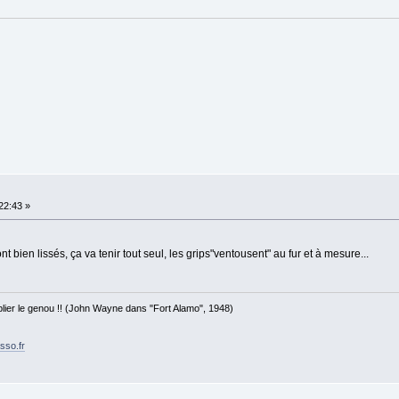
:22:43 »
t bien lissés, ça va tenir tout seul, les grips"ventousent" au fur et à mesure...
 plier le genou !! (John Wayne dans "Fort Alamo", 1948)
sso.fr