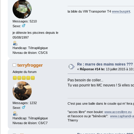
la bible du VW Transporter T4
www.buspirit
.
Messages: 5210
Sexe:
je déteste les piscines depuis le
05/08/1997
Handicap: Tétraplégique
Niveau de lésion: C5/C6
Re : marre des mains noires ???
terryfrogger
«
Réponse #14 le:
13 juillet 2015 à 10
Adepte du forum
Pas besoin de coller...
Tu vas pourrir tes MC neuves ! Si elles son
Messages: 1232
C'est pas une balle dans le coude qui m' fera
Sexe:
"acces libre" mon boulot:
www.acceslibre.eu
et l'assoce ou je "bénévole":
www.caphandi-a
Handicap: Tétraplégique
Thierry
Niveau de lésion: C6/C7