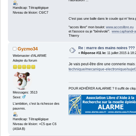
Handicap: Tétraplégique
Niveau de lésion: C6/C7
C'est pas une balle dans le coude qui m' fera
"acces libre" mon boulot:
www.acceslibre.eu
et l'assoce ou je "bénévole":
www.caphandi-a
Thierry
Re : marre des mains noires ???
Gyzmo34
«
Réponse #11 le:
11 juillet 2015 à 18:
Webmaster d'ALARME
Adepte du forum
Je vais peut-être dire une connerie mais 
technique/mecanique-electronique/suje
POUR ADHÉRER A ALARME ? Il suffit de cliqu
Messages: 3513
Sexe:
L'ambition, c'est la richesse des
pauvres.
Handicap: Tétraplégique
Niveau de lésion: +C5 que C6
(ASIA B)