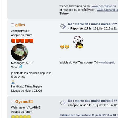
"acces libre" mon boulot:
www.acceslibre.eu
et l'assoce ou je "bénévole":
www.caphandi-a
Thierry
Re : marre des mains noires ???
gilles
«
Réponse #17 le:
13 juillet 2015 à 21
Administrateur
Adepte du forum
la bible du VW Transporter T4
www.buspirit
.
Messages: 5210
Sexe:
je déteste les piscines depuis le
05/08/1997
Handicap: Tétraplégique
Niveau de lésion: C5/C6
Re : marre des mains noires ???
Gyzmo34
«
Réponse #16 le:
13 juillet 2015 à 12
Webmaster d'ALARME
Adepte du forum
Citation de: Gyzmo34 le 11 juillet 2015 à 18: