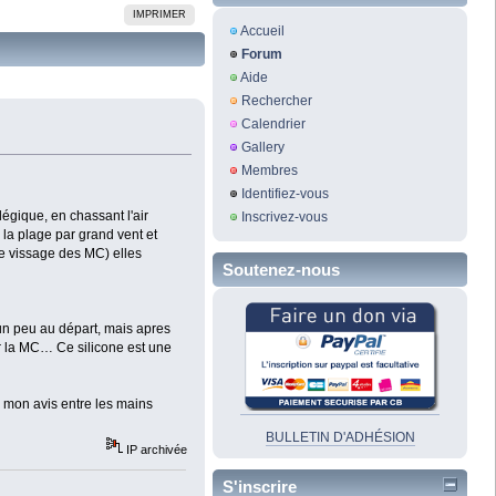
IMPRIMER
Accueil
Forum
Aide
Rechercher
Calendrier
Gallery
Membres
Identifiez-vous
légique, en chassant l'air
Inscrivez-vous
à la plage par grand vent et
de vissage des MC) elles
Soutenez-nous
 un peu au départ, mais apres
ur la MC… Ce silicone est une
à mon avis entre les mains
BULLETIN D'ADHÉSION
IP archivée
S'inscrire