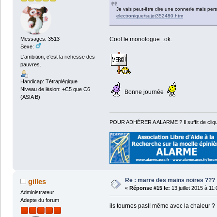
Je vais peut-être dire une connerie mais pers
electronique/sujet352480.htm
Cool le monologue :ok:
Messages: 3513
Sexe:
L'ambition, c'est la richesse des
pauvres.
Handicap: Tétraplégique
Niveau de lésion: +C5 que C6
Bonne journée
(ASIA B)
POUR ADHÉRER A ALARME ? Il suffit de cliqu
Re : marre des mains noires ???
gilles
«
Réponse #15 le:
13 juillet 2015 à 11
Administrateur
Adepte du forum
ils tournes pas!! même avec la chaleur ?