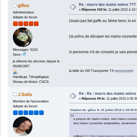
Re : marre des mains noires ???
gilles
«
Réponse #10 le:
11 juillet 2015 à 10
Administrateur
Adepte du forum
j'avais pas fait gaffe au 3éme liens, lu e
j'ai prévu de décaper les mains courantes 
Messages: 5210
si personne n'à de conseils je vais pre
Sexe:
je déteste les piscines depuis le
05/08/1997
la bible du VW Transporter T4
www.buspirit
.
Handicap: Tétraplégique
Niveau de lésion: C5/C6
Re : Re : marre des mains noires
J.Solis
«
Réponse #9 le:
11 juillet 2015 à 05:3
Membre de l'association
Adepte du forum
Citation de: gilles le 10 juillet 2015 à 18:35:0
a propos de mains noires, mes mains courantes 
des mains courantes adaptables, seulement j
celles-ci =>
http://www.tween-europe.com/re