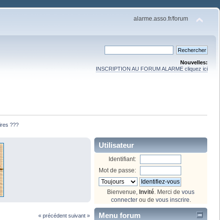
alarme.asso.fr/forum
Nouvelles:
INSCRIPTION AU FORUM ALARME cliquez ici
ires ???
Utilisateur
Identifiant:
Mot de passe:
Bienvenue,
Invité
. Merci de
vous
connecter
ou de
vous inscrire
.
Menu forum
« précédent
suivant »