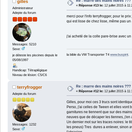
Re : marre des mains noires ???
gilles
«
Réponse #13 le:
12 juillet 2015 à 11
Administrateur
Adepte du forum
merci pour l'info terryfrogger, pour le pri
qui est lisse de chez lisse, même pas un
j'ai acheté de la colle pare-brise avec un
Messages: 5210
Sexe:
la bible du VW Transporter T4
www.buspirit
.
je déteste les piscines depuis le
05/08/1997
Handicap: Tétraplégique
Niveau de lésion: C5/C6
Re : marre des mains noires ???
terryfrogger
«
Réponse #12 le:
12 juillet 2015 à 11
Adepte du forum
Gilles, pour moi ces 3 trucs sont identiq
Perso, j'ai celles de Tween et elles vont b
garnitures ne tiennent que sur des mains
neuves que de décaper les tiennes, j'en a
Un dernier mot sur les traces noires: le ti
Messages: 1232
les pneus) Tres dures a enlever, sinon av
Sexe:
l'abrasion ...