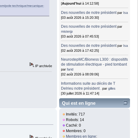
[
Aujourd'hui
à 14:12:58]
com/pole-technique/mecanique-
Des nouvelles de notre président
par
Isa
[03 août 2026 à 15:20:30]
Des nouvelles de notre président
par
misterjp
[03 août 2026 à 07:45:53]
Des nouvelles de notre président
par
Isa
[02 août 2026 à 17:42:25]
NeurostepMC/Bioness L300 : dispositifs
de stimulation électrique - pied tombant
IP archivée
par
farid
[02 août 2026 à 08:09:06]
Informations suite au décès de T
Delrieu notre président .
par
gilles
[30 juillet 2026 à 11:47:14]
Qui est en ligne
Invités: 717
Robots: 14
Caché: 0
Membres: 0
Membres en ligne
: