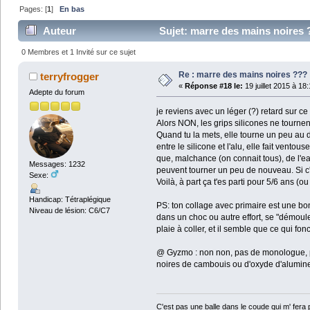
Pages: [
1
]
En bas
Auteur
Sujet: marre des mains noires 
0 Membres et 1 Invité sur ce sujet
Re : marre des mains noires ???
terryfrogger
«
Réponse #18 le:
19 juillet 2015 à 18
Adepte du forum
je reviens avec un léger (?) retard sur ce
Alors NON, les grips silicones ne tournent
Quand tu la mets, elle tourne un peu au dé
entre le silicone et l'alu, elle fait vent
que, malchance (on connait tous), de l'ea
Messages: 1232
peuvent tourner un peu de nouveau. Si c'es
Sexe:
Voilà, à part ça t'es parti pour 5/6 ans (
Handicap: Tétraplégique
PS: ton collage avec primaire est une bon
Niveau de lésion: C6/C7
dans un choc ou autre effort, se "démoul
plaie à coller, et il semble que ce qui fo
@ Gyzmo : non non, pas de monologue, pou
noires de cambouis ou d'oxyde d'alumi
C'est pas une balle dans le coude qui m' fera