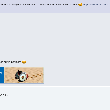
onne n'a essayer le savon noir :?: sinon je vous invite à lire ce post
http://www.forum-auto.
er sur la bannière
:08:33 »