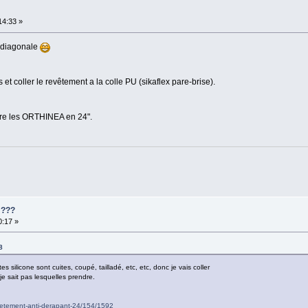
:14:33 »
n diagonale
et coller le revêtement a la colle PU (sikaflex pare-brise).
ndre les ORTHINEA en 24".
 ???
0:17 »
8
silicone sont cuites, coupé, tailladé, etc, etc, donc je vais coller
e sait pas lesquelles prendre.
vetement-anti-derapant-24/154/1592