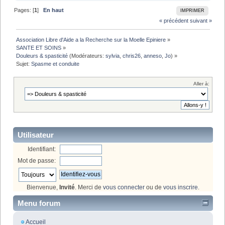
Pages: [
1
]
En haut
IMPRIMER
« précédent
suivant »
Association Libre d'Aide a la Recherche sur la Moelle Epiniere
»
SANTE ET SOINS
»
Douleurs & spasticité
(Modérateurs:
sylvia
,
chris26
,
anneso
,
Jo
) »
Sujet:
Spasme et conduite
Aller à:
Utilisateur
Identifiant:
Mot de passe:
Bienvenue,
Invité
. Merci de
vous connecter
ou de
vous inscrire
.
Menu forum
Accueil