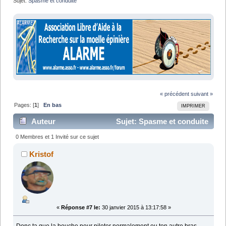
Sujet:
Spasme et conduite
« précédent
suivant »
Pages: [
1
]
En bas
IMPRIMER
Auteur
Sujet: Spasme et conduite
(Lu 11181 fois)
0 Membres et 1 Invité sur ce sujet
Kristof
«
Réponse #7 le:
30 janvier 2015 à 13:17:58 »