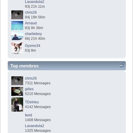
Lavandula2
93j 21h 11m
chris26
84j 19h 56m
Arnaud
83j 9h 36m
charlieboy
66j 21h 40m
Gyzmo34
63j 9m
Top membres
chris26
7311 Messages
gilles
5210 Messages
TDelrieu
4142 Messages
farid
1408 Messages
Lavandula2
1325 Messages