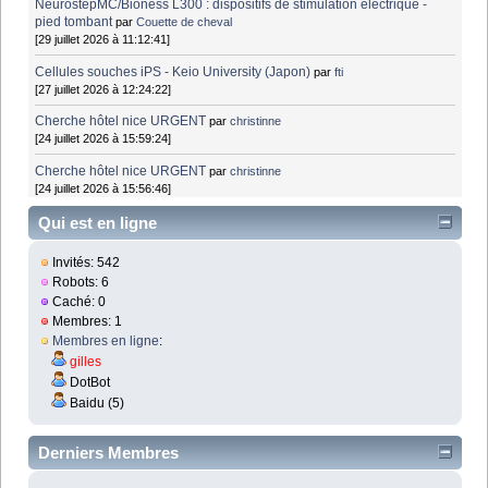
NeurostepMC/Bioness L300 : dispositifs de stimulation électrique -
pied tombant
par
Couette de cheval
[29 juillet 2026 à 11:12:41]
Cellules souches iPS - Keio University (Japon)
par
fti
[27 juillet 2026 à 12:24:22]
Cherche hôtel nice URGENT
par
christinne
[24 juillet 2026 à 15:59:24]
Cherche hôtel nice URGENT
par
christinne
[24 juillet 2026 à 15:56:46]
Qui est en ligne
Invités: 542
Robots: 6
Caché: 0
Membres: 1
Membres en ligne
:
gilles
DotBot
Baidu (5)
Derniers Membres