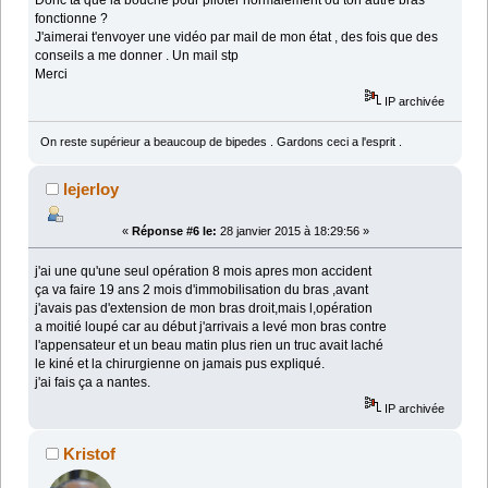
Donc ta que la bouche pour piloter normalement ou ton autre bras
fonctionne ?
J'aimerai t'envoyer une vidéo par mail de mon état , des fois que des
conseils a me donner . Un mail stp
Merci
IP archivée
On reste supérieur a beaucoup de bipedes . Gardons ceci a l'esprit .
lejerloy
«
Réponse #6 le:
28 janvier 2015 à 18:29:56 »
j'ai une qu'une seul opération 8 mois apres mon accident
ça va faire 19 ans 2 mois d'immobilisation du bras ,avant
j'avais pas d'extension de mon bras droit,mais l,opération
a moitié loupé car au début j'arrivais a levé mon bras contre
l'appensateur et un beau matin plus rien un truc avait laché
le kiné et la chirurgienne on jamais pus expliqué.
j'ai fais ça a nantes.
IP archivée
Kristof