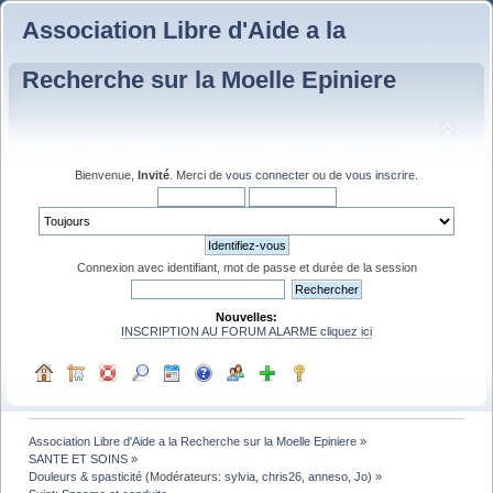
Association Libre d'Aide a la
Recherche sur la Moelle Epiniere
Bienvenue,
Invité
. Merci de
vous connecter
ou de
vous inscrire
.
Connexion avec identifiant, mot de passe et durée de la session
Nouvelles:
INSCRIPTION AU FORUM ALARME cliquez ici
Association Libre d'Aide a la Recherche sur la Moelle Epiniere
»
SANTE ET SOINS
»
Douleurs & spasticité
(Modérateurs:
sylvia
,
chris26
,
anneso
,
Jo
) »