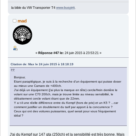
la bible du VW Transporter T4
www.buspirit
.
mad
«
Réponse #47 le:
24 juin 2015 à 23:53:21 »
Citation de: Max le 24 juin 2015 à 18:18:19
Bonjour,
Etant paraplégique, je suis à la recherche d'un équipement qui puisse doser
au mieux une Camaro de +400ch.
J'ai déjà un équipement (j'ai plus la marque en tête) cercle/frein derrière le
volant sur une C70 200ch, mais je trouve limite au niveau sensibilité, le
débattement cercle volant étant que de 22mm.
Y a t-il une réelle différence entre du Kempf (hors de prix) et un K5 ? ...car
comment justifier un doublement du tarif par apport à la concurrence ?
Ceux qui ont des voitures puissantes, quel serait pour vous l'équipement
idéal ?
J'ai du Kempf sur 147 gta (250ch) et la sensibilité est très bonne. Mais