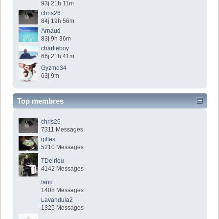
93j 21h 11m
chris26
84j 19h 56m
Arnaud
83j 9h 36m
charlieboy
66j 21h 41m
Gyzmo34
63j 9m
Top membres
chris26
7311 Messages
gilles
5210 Messages
TDelrieu
4142 Messages
farid
1408 Messages
Lavandula2
1325 Messages