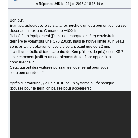
«
Réponse #45 le:
24 juin 2015 à 18:18:19 »
Bonjour,
Etant paraplégique, je suis à la recherche d'un équipement qui puisse
doser au mieux une Camaro de +400ch.
J'ai déjà un équipement (j'ai plus la marque en tête) cercle/frein
derrière le volant sur une C70 200ch, mais je trouve limite au niveau
sensibilité, le débattement cercle volant étant que de 22mm.
Y a t-il une réelle différence entre du Kempf (hors de prix) et un K5 ?
...car comment justifier un doublement du tarif par apport à la
concurrence ?
Ceux qui ont des voitures puissantes, quel serait pour vous
l'équipement idéal ?
Après sur Youtube, y a un qui utilise un système plutôt basique
(pousse pour le frein, on baisse pour accélérer) :