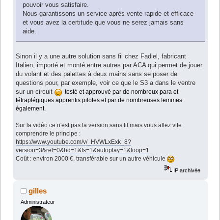
pouvoir vous satisfaire.
Nous garantissons un service après-vente rapide et efficace
et vous avez la certitude que vous ne serez jamais sans
aide.
Sinon il y a une autre solution sans fil chez Fadiel, fabricant
Italien, importé et monté entre autres par ACA qui permet de jouer
du volant et des palettes à deux mains sans se poser de
questions pour, par exemple, voir ce que le S3 a dans le ventre
sur un circuit
testé et approuvé par de nombreux para et
tétraplégiques apprentis pilotes et par de nombreuses femmes
également.
Sur la vidéo ce n'est pas la version sans fil mais vous allez vite
comprendre le principe :
https://www.youtube.com/v/_HVWLxExk_8?
version=3&rel=0&hd=1&fs=1&autoplay=1&loop=1
Coût : environ 2000 €, transférable sur un autre véhicule
IP archivée
gilles
Administrateur