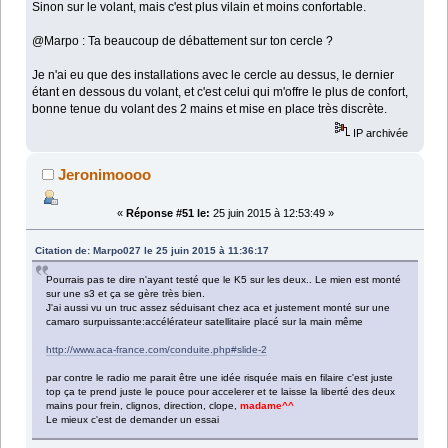
Sinon sur le volant, mais c'est plus vilain et moins confortable.
@Marpo : Ta beaucoup de débattement sur ton cercle ?
Je n'ai eu que des installations avec le cercle au dessus, le dernier
étant en dessous du volant, et c'est celui qui m'offre le plus de confort,
bonne tenue du volant des 2 mains et mise en place très discrète.
IP archivée
Jeronimoooo
«
Réponse #51 le:
25 juin 2015 à 12:53:49 »
Citation de: Marpo027 le 25 juin 2015 à 11:36:17
Pourrais pas te dire n'ayant testé que le K5 sur les deux.. Le mien est monté
sur une s3 et ça se gère très bien.
J'ai aussi vu un truc assez séduisant chez aca et justement monté sur une
camaro surpuissante:accélérateur satellitaire placé sur la main même
http://www.aca-france.com/conduite.php#slide-2
par contre le radio me parait être une idée risquée mais en filaire c'est juste
top ça te prend juste le pouce pour accelerer et te laisse la liberté des deux
mains pour frein, clignos, direction, clope,
madame^^
Le mieux c'est de demander un essai