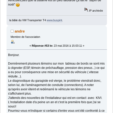
véhicules,dés que la batterie est un peu faiblarde ça fait le "sapin de
noël"
IP archivée
la bible du VW Transporter T4
www.buspirit
.
andre
Membre de l'association
«
Réponse #53 le:
23 mai 2016 à 15:03:11 »
Bonjour.
Dernièrement plusieurs témoins sur mon tableau de bords se sont mis
à clignoter (ESP, témoin de préchauffage, pression des pneus...) ce qui
a eu pour conséquence une mise en sécurité du véhicule ( vitesse
réduite...).
Le diagnostique du garagiste est vierge, le problème viendrait donc,
selon lui, de l'aménagement de conduite (connections). A noter
qu'après avoir éteint et redémarré le véhicule les témoins ne
s'affichaient plus.
J'attends des nouvelles de l'installateur qui est en contact avec KIVI.
L'installation date d'a peine un an et c'est la première fois que j'ai se
souci!
Pourriez-vous m'indiquer si certains d'entre vous ont été confronté à ce