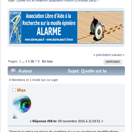
Sujet:
Quelle est la meilleure adaptation voiture (conduite para) ?
« précédent
suivant »
Pages:
1
...
4
5
[
6
]
7
8
En bas
IMPRIMER
Auteur
Sujet: Quelle est la
meilleure adaptation voiture (conduite para) ? (Lu
0 Membres et 1 Invité sur ce sujet
158329 fois)
Max
«
Réponse #59 le:
09 novembre 2016 à 11:03:51 »