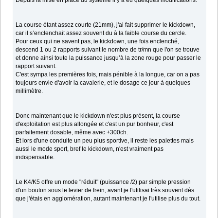
Depuis la mise en place du système il y a eu quelques modifications.
La course étant assez courte (21mm), j'ai fait supprimer le kickdown,
car il s’enclenchait assez souvent du à la faible course du cercle.
Pour ceux qui ne savent pas, le kickdown, une fois enclenché,
descend 1 ou 2 rapports suivant le nombre de tr/mn que l'on se trouve
et donne ainsi toute la puissance jusqu’à la zone rouge pour passer le
rapport suivant.
C'est sympa les premières fois, mais pénible à la longue, car on a pas
toujours envie d'avoir la cavalerie, et le dosage ce jour à quelques
millimètre.
Donc maintenant que le kickdown n'est plus présent, la course
d'exploitation est plus allongée et c'est un pur bonheur, c'est
parfaitement dosable, même avec +300ch.
Et lors d'une conduite un peu plus sportive, il reste les palettes mais
aussi le mode sport, bref le kickdown, n'est vraiment pas
indispensable.
Le K4/K5 offre un mode "réduit" (puissance /2) par simple pression
d'un bouton sous le levier de frein, avant je l'utilisai très souvent dès
que j'étais en agglomération, autant maintenant je l'utilise plus du tout.