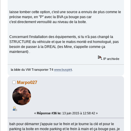
laisse tomber cette option, c'est une source a ennuis de plus comme le
précise marpo, en "P" avec la BVA ça bouge pas car
c'est directement verrouillé au niveau de la boite.
Concernant l'installation des équipements, si tu n'à pas changé la
STRUCTURE du véhicule et que le matos monté est homologué, pas
besoin de passer à la DREAL (les Mine, s'appelle comme ça
maintenant) .
IP archivée
la bible du VW Transporter T4
www.buspirit
.
Marpo027
«
Réponse #36 le:
13 juin 2015 à 12:58:42 »
bah pour démarrer j'appuie sur le frein et je tourne la clé et pour le
parking la boite en mode parking et le frein à main et ça bouge pas..je