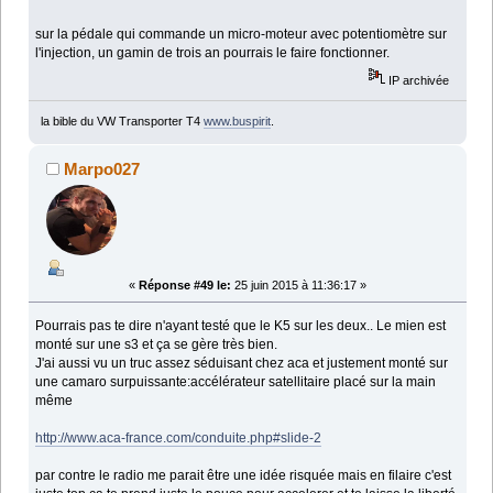
sur la pédale qui commande un micro-moteur avec potentiomètre sur
l'injection, un gamin de trois an pourrais le faire fonctionner.
IP archivée
la bible du VW Transporter T4
www.buspirit
.
Marpo027
«
Réponse #49 le:
25 juin 2015 à 11:36:17 »
Pourrais pas te dire n'ayant testé que le K5 sur les deux.. Le mien est
monté sur une s3 et ça se gère très bien.
J'ai aussi vu un truc assez séduisant chez aca et justement monté sur
une camaro surpuissante:accélérateur satellitaire placé sur la main
même
http://www.aca-france.com/conduite.php#slide-2
par contre le radio me parait être une idée risquée mais en filaire c'est