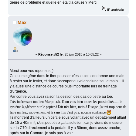
genre de problème et quelle en était la cause ? Merci.
IP archivée
Max
«
Réponse #52 le:
25 juin 2015 à 15:05:22 »
Merci pour vos réponses ;)
Ce qui me gêne dans le tirer pousser, c'est qu'on condamne une main
à rester sur le levier, et donc s'occuper du volant d'une seule main.... il
y a aussi une distance de course plus importante lors de freinage
d'urgence.
Par contre vous avez raison la gestion des gaz doit être au top.
Très intéressant ton lien Marpo
:ok:
là on vois bien toutes les possibilités..... le
système à gâchette sur le papier à l'air très bien, mais à l'usage, j'aurai trop peur de
faire un faux mouvement, et le sans fils c'est pire, aucune confiance
Ils montrent d'ailleurs un cercle sous volant avec un débattement allant
de 15 à 40mm !, c'est peut être ça la solution, car je viens de mesurer
sur la C70 directement à la pédale, il y a 50mm, donc assez proche,
après sur la Camaro, je sais pas à voir.