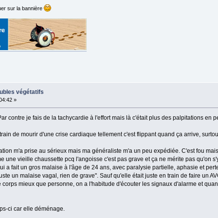
er sur la bannière
ubles végétatifs
:04:42 »
r contre je fais de la tachycardie à l'effort mais là c'était plus des palpitations 
train de mourir d'une crise cardiaque tellement c'est flippant quand ça arrive, surto
ation m'a prise au sérieux mais ma généraliste m'a un peu expédiée. C'est fou ma
me une vieille chaussette pcq l'angoisse c'est pas grave et ça ne mérite pas qu'on s'y
 a fait un gros malaise à l'âge de 24 ans, avec paralysie partielle, aphasie et pert
te un malaise vagal, rien de grave". Sauf qu'elle était juste en train de faire un AV
e corps mieux que personne, on a l'habitude d'écouter les signaux d'alarme et qua
mps-ci car elle déménage.