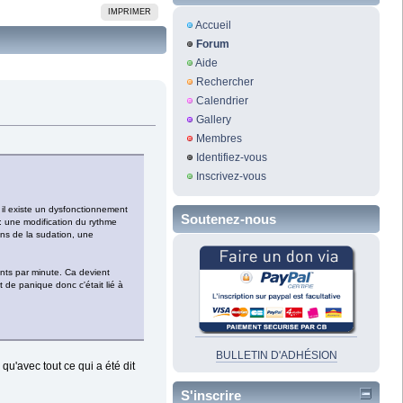
IMPRIMER
Accueil
Forum
Aide
Rechercher
Calendrier
Gallery
Membres
Identifiez-vous
Inscrivez-vous
 il existe un dysfonctionnement
Soutenez-nous
 : une modification du rythme
ons de la sudation, une
ents par minute. Ca devient
 de panique donc c'était lié à
BULLETIN D'ADHÉSION
qu'avec tout ce qui a été dit
S'inscrire