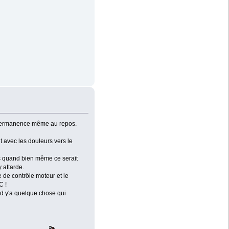
en permanence même au repos.
ut avec les douleurs vers le
is quand bien même ce serait
 attarde.
e de contrôle moteur et le
C !
nd y'a quelque chose qui