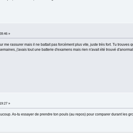
:28:46 »
ur me rassurer mais il ne battait pas forcément plus vite, juste très fort. Tu trouves
 semaines, j'avais tout une batterie d'examens mais rien n'avait été trouvé d'anormal
:19:27 »
aucoup. As-tu essayer de prendre ton pouls (au repos) pour comparer durant les gro