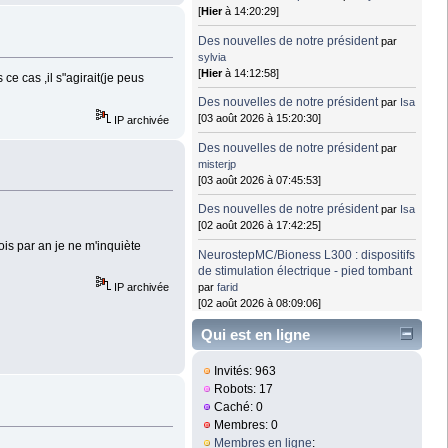
[
Hier
à 14:20:29]
Des nouvelles de notre président
par
sylvia
[
Hier
à 14:12:58]
e cas ,il s"agirait(je peus
Des nouvelles de notre président
par
Isa
[03 août 2026 à 15:20:30]
IP archivée
Des nouvelles de notre président
par
misterjp
[03 août 2026 à 07:45:53]
Des nouvelles de notre président
par
Isa
[02 août 2026 à 17:42:25]
ois par an je ne m'inquiète
NeurostepMC/Bioness L300 : dispositifs
de stimulation électrique - pied tombant
par
farid
IP archivée
[02 août 2026 à 08:09:06]
Qui est en ligne
Invités: 963
Robots: 17
Caché: 0
Membres: 0
Membres en ligne
: