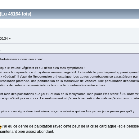
Lu 45164 fois)
:00:34 »
4
 l'adolescence donc rien à voir.
plique le trouble végétatif et qui décrit bien mes symptômes :
st sous la dépendance du système nerveux végétatif. Le trouble le plus fréquent apparait quand
égétatif. Il s'agit de l'hypotension orthostatique. Les autres perturbations se caractérisent par
a respiration profonde, une perturbation de la manœuvre de Valsalva, une perturbation des foncti
bations de certains neuromédiateurs tels que la noradrénaline entre autres.
ont bien des palpitations que j'ai eu et non de la tachycardie, mon pouls était stable à 80 battem
e qui n'était pas mon cas. Le seul moment où j'ai eu la sensation de malaise j'étais dans un état
, plus aucun signe donc tant mieux, si ça ne m'arrive qu'une fois par an je ne pense pas qu'il y
j'ai eu ce genre de palpitation (avec cette peur de la crise cardiaque) et je pensse 
maintenant bien assez abondant.