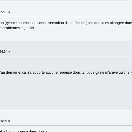
:35:15 »
n (rythme accelere du coeur ,sensation d'etouffement) lorsque tu es allongee.dans c
e problemes digestifs.
:24:34 »
s l'an dernier et ça n'a apporté aucune réponse donc tant que ça ne m'arrive qu'une f
.
:20:04 »
rt à l'adolescence donc rien à voir.