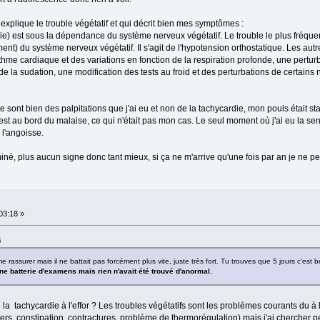
i explique le trouble végétatif et qui décrit bien mes symptômes :
e) est sous la dépendance du système nerveux végétatif. Le trouble le plus fréquen
t) du système nerveux végétatif. Il s'agit de l'hypotension orthostatique. Les autr
rythme cardiaque et des variations en fonction de la respiration profonde, une pert
de la sudation, une modification des tests au froid et des perturbations de certains
e sont bien des palpitations que j'ai eu et non de la tachycardie, mon pouls était s
t au bord du malaise, ce qui n'était pas mon cas. Le seul moment où j'ai eu la sen
 l'angoisse.
miné, plus aucun signe donc tant mieux, si ça ne m'arrive qu'une fois par an je ne pe
:03:18 »
6
e rassurer mais il ne battait pas forcément plus vite, juste très fort. Tu trouves que 5 jours c'est
une batterie d'examens mais rien n'avait été trouvé d'anormal.
 de la tachycardie à l'effor ? Les troubles végétatifs sont les problèmes courants du à
ers, constipation, contractures, problème de thermorégulation) mais j'ai chercher 