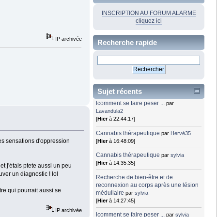
INSCRIPTION AU FORUM ALARME
cliquez ici
IP archivée
Recherche rapide
Sujet récents
lcomment se faire peser ...
par
Lavandula2
[
Hier
à 22:44:17]
Cannabis thérapeutique
par
Hervé35
mes sensations d'oppression
[
Hier
à 16:48:09]
Cannabis thérapeutique
par
sylvia
[
Hier
à 14:35:35]
et j'étais ptete aussi un peu
ver un diagnostic ! lol
Recherche de bien-être et de
reconnexion au corps après une lésion
re qui pourrait aussi se
médullaire
par
sylvia
[
Hier
à 14:27:45]
IP archivée
lcomment se faire peser ...
par
sylvia