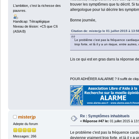
trouver les symptômes que tu décrit. Si tu
L'ambition, c'est la richesse des
allergologue pour lui décrire tes sympto
pauvres.
Bonne journée,
Handicap: Tétraplégique
Niveau de lésion: +C5 que C6
Citation de: misterjp le 01 juillet 2015 à 13:5
(ASIA B)
Le problème c'est pas la fréquence cardiaque
trop forte, et là il y a un risque, entre autres
Lis ce qui est en gras dans la réponse d
POUR ADHÉRER A ALARME ? Il suffit de cliqu
Re : Symptômes inhabituels
misterjp
«
Réponse #47 le:
01 juillet 2015 à 13
Adepte du forum
Le problème c'est pas la fréquence cardi
Messages: 266
devienne vraiment trop forte, et là il y a 