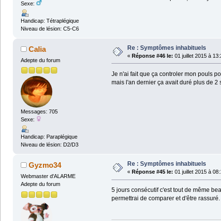
Sexe:
Handicap: Tétraplégique
Niveau de lésion: C5-C6
Re : Symptômes inhabituels
Calia
«
Réponse #46 le:
01 juillet 2015 à 13
Adepte du forum
Je n'ai fait que ça controler mon pouls po
mais l'an dernier ça avait duré plus de 2
Messages: 705
Sexe:
Handicap: Paraplégique
Niveau de lésion: D2/D3
Re : Symptômes inhabituels
Gyzmo34
«
Réponse #45 le:
01 juillet 2015 à 08
Webmaster d'ALARME
Adepte du forum
5 jours consécutif c'est tout de même be
permettrai de comparer et d'être rassuré.