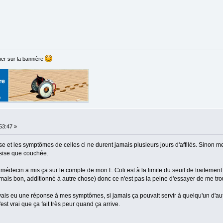
er sur la bannière
:53:47 »
se et les symptômes de celles ci ne durent jamais plusieurs jours d'affilés. Sinon 
ssise que couchée.
le médecin a mis ça sur le compte de mon E.Coli est à la limite du seuil de traitement 
u mais bon, additionné à autre chose) donc ce n'est pas la peine d'essayer de me trou
vais eu une réponse à mes symptômes, si jamais ça pouvait servir à quelqu'un d'aut
'est vrai que ça fait très peur quand ça arrive.