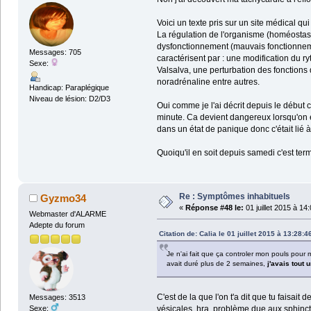
Voici un texte pris sur un site médical qu
La régulation de l'organisme (homéostasi
dysfonctionnement (mauvais fonctionnemen
Messages: 705
caractérisent par : une modification du 
Sexe:
Valsalva, une perturbation des fonctions 
noradrénaline entre autres.
Handicap: Paraplégique
Niveau de lésion: D2/D3
Oui comme je l'ai décrit depuis le début c
minute. Ca devient dangereux lorsqu'on es
dans un état de panique donc c'était lié à
Quoiqu'il en soit depuis samedi c'est ter
Re : Symptômes inhabituels
Gyzmo34
«
Réponse #48 le:
01 juillet 2015 à 14
Webmaster d'ALARME
Adepte du forum
Citation de: Calia le 01 juillet 2015 à 13:28:4
Je n'ai fait que ça controler mon pouls pour m
avait duré plus de 2 semaines,
j'avais tout 
C'est de la que l'on t'a dit que tu faisait
Messages: 3513
vésicales, hra, problème due aux sphinct
Sexe: