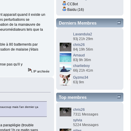
CCBot
Baidu (16)
t apparait quand il existe un
es perturbations se
Derniers Membres
urbation de la manœuvre de
 neuromédiateurs tels que la
Lavandula2
93j 21h 29m
table à 80 battements par
chris26
sation de malaise j'étais
84j 19h 56m
Arnaud
83j 9h 36m
nse pas qu'il y
charlieboy
66j 21h 41m
IP archivée
Gyzmo34
63j 9m
Top membres
 beaucoup mais l'an dernier ça
chris26
7311 Messages
sylvia
5224 Messages
 la paraplégie (trouble
pendant 1h ce matin sans
gilles