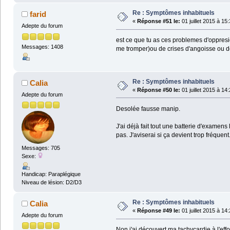
Re : Symptômes inhabituels
farid
«
Réponse #51 le:
01 juillet 2015 à 15
Adepte du forum
est ce que tu as ces problemes d'oppresio
Messages: 1408
me tromper)ou de crises d'angoisse ou d
Re : Symptômes inhabituels
Calia
«
Réponse #50 le:
01 juillet 2015 à 14
Adepte du forum
Desolée fausse manip.
J'ai déjà fait tout une batterie d'examen
pas. J'aviserai si ça devient trop fréquent
Messages: 705
Sexe:
Handicap: Paraplégique
Niveau de lésion: D2/D3
Re : Symptômes inhabituels
Calia
«
Réponse #49 le:
01 juillet 2015 à 14
Adepte du forum
Non j'ai découvert ma tachycardie à l'effo