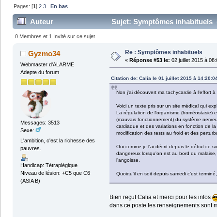
Pages: [
1
]
2
3
En bas
Auteur
Sujet: Symptômes inhabituels (
0 Membres et 1 Invité sur ce sujet
Re : Symptômes inhabituels
Gyzmo34
«
Réponse #53 le:
02 juillet 2015 à 08
Webmaster d'ALARME
Adepte du forum
Citation de: Calia le 01 juillet 2015 à 14:20:0
Non j'ai découvert ma tachycardie à l'effort à
Voici un texte pris sur un site médical qui ex
La régulation de l'organisme (homéostasie) e
(mauvais fonctionnement) du système nerveux v
Messages: 3513
cardiaque et des variations en fonction de l
Sexe:
modification des tests au froid et des pertur
L'ambition, c'est la richesse des
Oui comme je l'ai décrit depuis le début ce s
pauvres.
dangereux lorsqu'on est au bord du malaise, c
l'angoisse.
Handicap: Tétraplégique
Niveau de lésion: +C5 que C6
Quoiqu'il en soit depuis samedi c'est terminé
(ASIA B)
Bien reçut Calia et merci pour les infos
dans ce poste les renseignements sont 