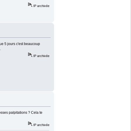
IP archivée
 que 5 jours c'est beaucoup
.
IP archivée
sses palpitations ? Cela te
IP archivée