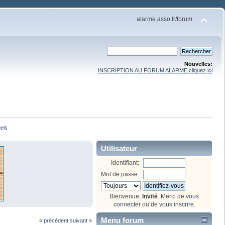
alarme.asso.fr/forum
Nouvelles:
INSCRIPTION AU FORUM ALARME cliquez ici
els
Utilisateur
Identifiant:
Mot de passe:
Bienvenue,
Invité
. Merci de
vous
connecter
ou de
vous inscrire
.
Menu forum
« précédent
suivant »