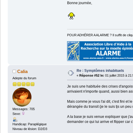
Bonne journée,
POUR ADHÉRER A ALARME ? Il suffit de cliqu
Re : Symptômes inhabituels
Calia
«
Réponse #52 le:
01 juillet 2015 à 21
Adepte du forum
Je suis une habituée des crises d'angois
arrivaient n'importe quand, aussi bien a
Mais comme je vous l'ai dit, c'est fini et 
dérangée du transit (je le suis tjs un pe
Messages: 705
Sexe:
A la base je suis venue expliquer que j'a
demander ce qui lui arrive et flipper car c
Handicap: Paraplégique
Niveau de lésion: D2/D3