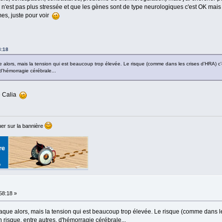
 n'est pas plus stressée et que les gènes sont de type neurologiques c'est OK mais j'é
mes, juste pour voir
8:18
 alors, mais la tension qui est beaucoup trop élevée. Le risque (comme dans les crises d'HRA) c'
, d'hémorragie cérébrale...
e Calia
er sur la bannière
:58:18 »
aque alors, mais la tension qui est beaucoup trop élevée. Le risque (comme dans le
un risque, entre autres, d'hémorragie cérébrale...