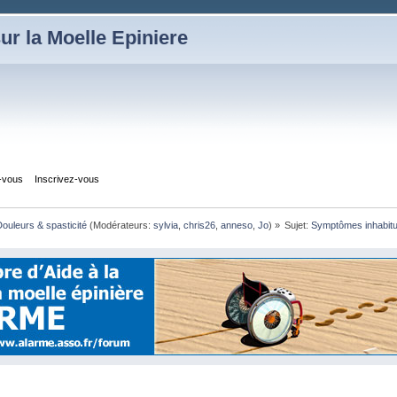
ur la Moelle Epiniere
z-vous
Inscrivez-vous
ouleurs & spasticité
(Modérateurs:
sylvia
,
chris26
,
anneso
,
Jo
) »
Sujet:
Symptômes inhabitu