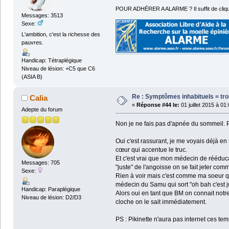
POUR ADHÉRER A ALARME ? Il suffit de cliqu
Messages: 3513
Sexe:
L'ambition, c'est la richesse des
pauvres.
Handicap: Tétraplégique
Niveau de lésion: +C5 que C6
(ASIA B)
Re : Symptômes inhabituels = tro
Calia
«
Réponse #44 le:
01 juillet 2015 à 01
Adepte du forum
Non je ne fais pas d'apnée du sommeil. Pa
Oui c'est rassurant, je me voyais déjà en 
cœur qui accentue le truc.
Et c'est vrai que mon médecin de rééduc
Messages: 705
"juste" de l'angoisse on se fait jeter com
Sexe:
Rien à voir mais c'est comme ma soeur qui
médecin du Samu qui sort "oh bah c'est jus
Handicap: Paraplégique
Alors oui en tant que BM on connait notr
Niveau de lésion: D2/D3
cloche on le sait immédiatement.
PS : Pikinette n'aura pas internet ces te