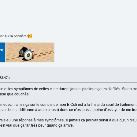
er sur la bannière
:53:47 »
se et les symptômes de celles ci ne durent jamais plusieurs jours d'affilés. Sinon 
ssise que couchée.
le médecin a mis ça sur le compte de mon E.Coli est à la limite du seuil de traitement 
u mais bon, additionné à autre chose) donc ce n'est pas la peine d'essayer de me trou
vais eu une réponse à mes symptômes, si jamais ça pouvait servir à quelqu'un d'aut
'est vrai que ça fait très peur quand ça arrive.