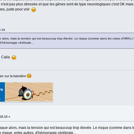
 n'est pas plus stressée et que les gènes sont de type neurologiques c'est OK mais j'é
mes, juste pour voir
8:18
 alors, mais la tension qui est beaucoup trop élevée. Le risque (comme dans les crises d'HRA) c'
, d'hémorragie cérébrale...
e Calia
er sur la bannière
:58:18 »
aque alors, mais la tension qui est beaucoup trop élevée. Le risque (comme dans le
un risque, entre autres, d'hémorragie cérébrale...