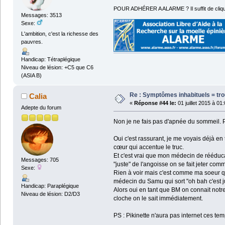
POUR ADHÉRER A ALARME ? Il suffit de cliqu
Messages: 3513
Sexe:
L'ambition, c'est la richesse des
pauvres.
Handicap: Tétraplégique
Niveau de lésion: +C5 que C6
(ASIA B)
Re : Symptômes inhabituels = tro
Calia
«
Réponse #44 le:
01 juillet 2015 à 01
Adepte du forum
Non je ne fais pas d'apnée du sommeil. Pa
Oui c'est rassurant, je me voyais déjà en 
cœur qui accentue le truc.
Et c'est vrai que mon médecin de rééduc
Messages: 705
"juste" de l'angoisse on se fait jeter com
Sexe:
Rien à voir mais c'est comme ma soeur qui
médecin du Samu qui sort "oh bah c'est jus
Handicap: Paraplégique
Alors oui en tant que BM on connait notr
Niveau de lésion: D2/D3
cloche on le sait immédiatement.
PS : Pikinette n'aura pas internet ces te