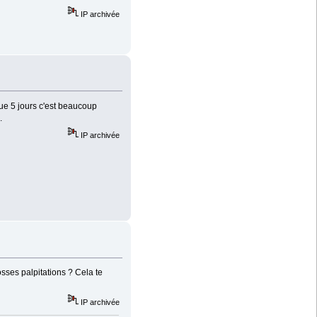
IP archivée
 que 5 jours c'est beaucoup
.
IP archivée
sses palpitations ? Cela te
IP archivée