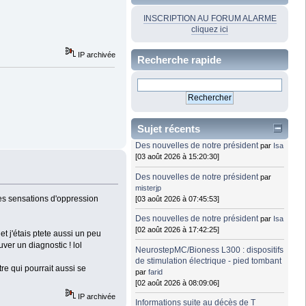
INSCRIPTION AU FORUM ALARME
cliquez ici
IP archivée
Recherche rapide
Sujet récents
Des nouvelles de notre président
par
Isa
[03 août 2026 à 15:20:30]
Des nouvelles de notre président
par
misterjp
mes sensations d'oppression
[03 août 2026 à 07:45:53]
Des nouvelles de notre président
par
Isa
[02 août 2026 à 17:42:25]
et j'étais ptete aussi un peu
ver un diagnostic ! lol
NeurostepMC/Bioness L300 : dispositifs
de stimulation électrique - pied tombant
re qui pourrait aussi se
par
farid
[02 août 2026 à 08:09:06]
IP archivée
Informations suite au décès de T