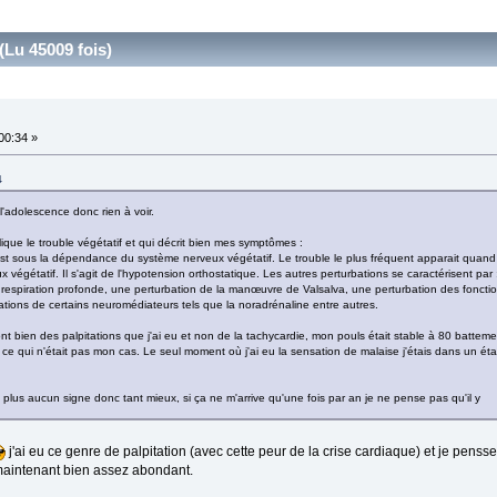
Lu 45009 fois)
:00:34 »
4
 l'adolescence donc rien à voir.
plique le trouble végétatif et qui décrit bien mes symptômes :
st sous la dépendance du système nerveux végétatif. Le trouble le plus fréquent apparait quand
égétatif. Il s'agit de l'hypotension orthostatique. Les autres perturbations se caractérisent par
a respiration profonde, une perturbation de la manœuvre de Valsalva, une perturbation des foncti
bations de certains neuromédiateurs tels que la noradrénaline entre autres.
ont bien des palpitations que j'ai eu et non de la tachycardie, mon pouls était stable à 80 battem
e qui n'était pas mon cas. Le seul moment où j'ai eu la sensation de malaise j'étais dans un état
, plus aucun signe donc tant mieux, si ça ne m'arrive qu'une fois par an je ne pense pas qu'il y
j'ai eu ce genre de palpitation (avec cette peur de la crise cardiaque) et je pensse 
maintenant bien assez abondant.