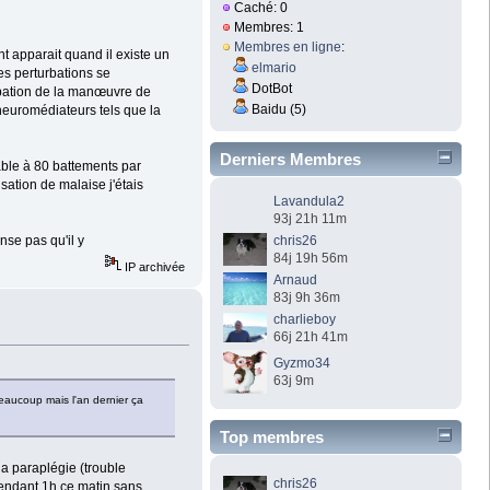
Caché: 0
Membres: 1
Membres en ligne
:
t apparait quand il existe un
elmario
es perturbations se
DotBot
urbation de la manœuvre de
Baidu (5)
 neuromédiateurs tels que la
Derniers Membres
table à 80 battements par
sation de malaise j'étais
Lavandula2
93j 21h 11m
nse pas qu'il y
chris26
84j 19h 56m
IP archivée
Arnaud
83j 9h 36m
charlieboy
66j 21h 41m
Gyzmo34
63j 9m
 beaucoup mais l'an dernier ça
Top membres
 la paraplégie (trouble
chris26
pendant 1h ce matin sans