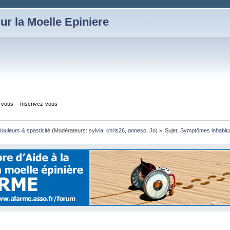
ur la Moelle Epiniere
z-vous
Inscrivez-vous
ouleurs & spasticité
(Modérateurs:
sylvia
,
chris26
,
anneso
,
Jo
) »
Sujet:
Symptômes inhabitu