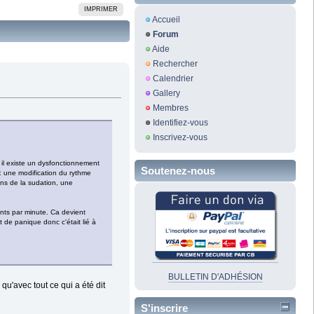
IMPRIMER
Accueil
Forum
Aide
Rechercher
Calendrier
Gallery
Membres
Identifiez-vous
Inscrivez-vous
 il existe un dysfonctionnement
Soutenez-nous
 : une modification du rythme
ons de la sudation, une
ents par minute. Ca devient
 de panique donc c'était lié à
BULLETIN D'ADHÉSION
qu'avec tout ce qui a été dit
S'inscrire