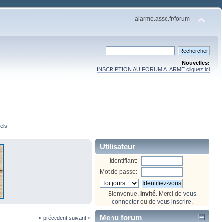
alarme.asso.fr/forum
Nouvelles:
INSCRIPTION AU FORUM ALARME cliquez ici
els
Utilisateur
Identifiant:
Mot de passe:
Bienvenue,
Invité
. Merci de
vous
connecter
ou de
vous inscrire
.
Menu forum
« précédent
suivant »