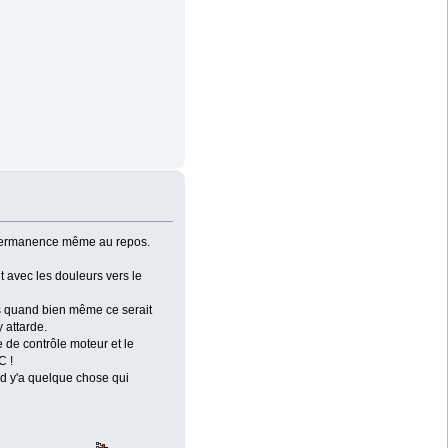
en permanence même au repos.
ut avec les douleurs vers le
is quand bien même ce serait
 attarde.
e de contrôle moteur et le
C !
nd y'a quelque chose qui