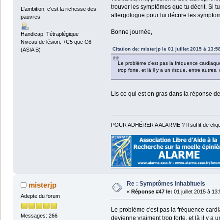
trouver les symptômes que tu décrit. Si tu
L'ambition, c'est la richesse des
allergologue pour lui décrire tes sympto
pauvres.
Bonne journée,
Handicap: Tétraplégique
Niveau de lésion: +C5 que C6
Citation de: misterjp le 01 juillet 2015 à 13:5
(ASIA B)
Le problème c'est pas la fréquence cardiaque
trop forte, et là il y a un risque, entre autres
Lis ce qui est en gras dans la réponse d
POUR ADHÉRER A ALARME ? Il suffit de cliqu
Re : Symptômes inhabituels
misterjp
«
Réponse #47 le:
01 juillet 2015 à 13
Adepte du forum
Le problème c'est pas la fréquence cardi
Messages: 266
devienne vraiment trop forte, et là il y a 