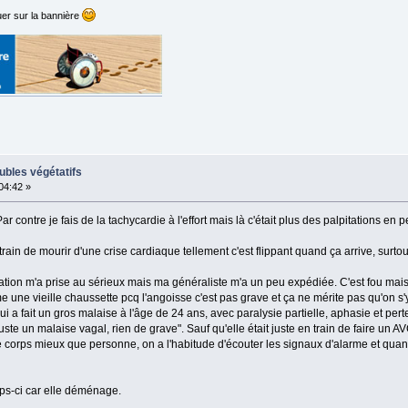
er sur la bannière
ubles végétatifs
:04:42 »
r contre je fais de la tachycardie à l'effort mais là c'était plus des palpitations 
train de mourir d'une crise cardiaque tellement c'est flippant quand ça arrive, surto
ation m'a prise au sérieux mais ma généraliste m'a un peu expédiée. C'est fou ma
me une vieille chaussette pcq l'angoisse c'est pas grave et ça ne mérite pas qu'on s'y
 a fait un gros malaise à l'âge de 24 ans, avec paralysie partielle, aphasie et pert
te un malaise vagal, rien de grave". Sauf qu'elle était juste en train de faire un AV
e corps mieux que personne, on a l'habitude d'écouter les signaux d'alarme et qua
mps-ci car elle déménage.