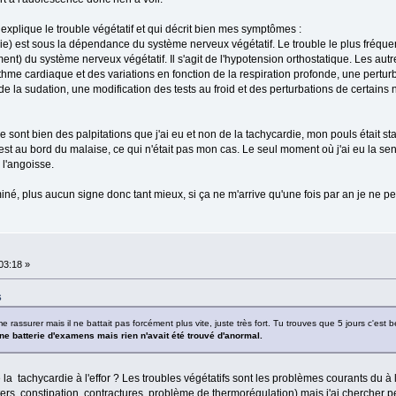
i explique le trouble végétatif et qui décrit bien mes symptômes :
e) est sous la dépendance du système nerveux végétatif. Le trouble le plus fréquen
t) du système nerveux végétatif. Il s'agit de l'hypotension orthostatique. Les autr
rythme cardiaque et des variations en fonction de la respiration profonde, une pert
de la sudation, une modification des tests au froid et des perturbations de certains
e sont bien des palpitations que j'ai eu et non de la tachycardie, mon pouls était s
t au bord du malaise, ce qui n'était pas mon cas. Le seul moment où j'ai eu la sen
 l'angoisse.
miné, plus aucun signe donc tant mieux, si ça ne m'arrive qu'une fois par an je ne pe
:03:18 »
6
e rassurer mais il ne battait pas forcément plus vite, juste très fort. Tu trouves que 5 jours c'est
une batterie d'examens mais rien n'avait été trouvé d'anormal.
 de la tachycardie à l'effor ? Les troubles végétatifs sont les problèmes courants du à
ers, constipation, contractures, problème de thermorégulation) mais j'ai chercher 