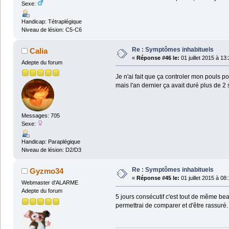
Sexe:
Handicap: Tétraplégique
Niveau de lésion: C5-C6
Re : Symptômes inhabituels
Calia
«
Réponse #46 le:
01 juillet 2015 à 13
Adepte du forum
Je n'ai fait que ça controler mon pouls po
mais l'an dernier ça avait duré plus de 2
Messages: 705
Sexe:
Handicap: Paraplégique
Niveau de lésion: D2/D3
Re : Symptômes inhabituels
Gyzmo34
«
Réponse #45 le:
01 juillet 2015 à 08
Webmaster d'ALARME
Adepte du forum
5 jours consécutif c'est tout de même be
permettrai de comparer et d'être rassuré.