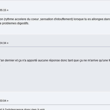
:35:15 »
n (rythme accelere du coeur ,sensation d'etouffement) lorsque tu es allongee.dans c
e problemes digestifs.
:24:34 »
s l'an dernier et ça n'a apporté aucune réponse donc tant que ça ne m'arrive qu'une f
.
:20:04 »
rt à l'adolescence donc rien à voir.