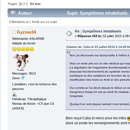
Pages: [
1
]
2
3
En bas
Auteur
Sujet: Symptômes inhabituels (
0 Membres et 1 Invité sur ce sujet
Re : Symptômes inhabituels
Gyzmo34
«
Réponse #53 le:
02 juillet 2015 à 08
Webmaster d'ALARME
Adepte du forum
Citation de: Calia le 01 juillet 2015 à 14:20:0
Non j'ai découvert ma tachycardie à l'effort à
Voici un texte pris sur un site médical qui ex
La régulation de l'organisme (homéostasie) e
(mauvais fonctionnement) du système nerveux v
Messages: 3513
cardiaque et des variations en fonction de l
Sexe:
modification des tests au froid et des pertur
L'ambition, c'est la richesse des
Oui comme je l'ai décrit depuis le début ce s
pauvres.
dangereux lorsqu'on est au bord du malaise, c
l'angoisse.
Handicap: Tétraplégique
Niveau de lésion: +C5 que C6
Quoiqu'il en soit depuis samedi c'est terminé
(ASIA B)
Bien reçut Calia et merci pour les infos
dans ce poste les renseignements sont 