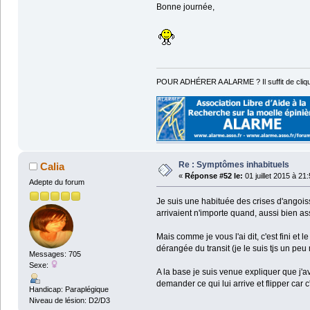
Bonne journée,
POUR ADHÉRER A ALARME ? Il suffit de cliqu
Re : Symptômes inhabituels
Calia
«
Réponse #52 le:
01 juillet 2015 à 21
Adepte du forum
Je suis une habituée des crises d'angois
arrivaient n'importe quand, aussi bien a
Mais comme je vous l'ai dit, c'est fini et 
dérangée du transit (je le suis tjs un pe
Messages: 705
Sexe:
A la base je suis venue expliquer que j'a
demander ce qui lui arrive et flipper car c
Handicap: Paraplégique
Niveau de lésion: D2/D3