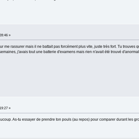
:28:46 »
ur me rassurer mais il ne battait pas forcément plus vite, juste très fort. Tu trouves
 semaines, j'avais tout une batterie d'examens mais rien n'avait été trouvé d'anormal
:19:27 »
aucoup. As-tu essayer de prendre ton pouls (au repos) pour comparer durant les gro