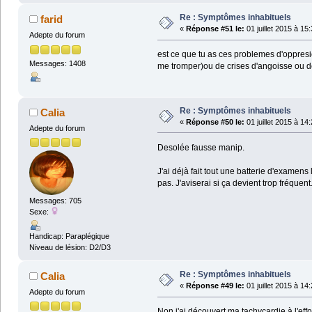
Re : Symptômes inhabituels
farid
«
Réponse #51 le:
01 juillet 2015 à 15
Adepte du forum
est ce que tu as ces problemes d'oppresio
Messages: 1408
me tromper)ou de crises d'angoisse ou d
Re : Symptômes inhabituels
Calia
«
Réponse #50 le:
01 juillet 2015 à 14
Adepte du forum
Desolée fausse manip.
J'ai déjà fait tout une batterie d'examen
pas. J'aviserai si ça devient trop fréquent
Messages: 705
Sexe:
Handicap: Paraplégique
Niveau de lésion: D2/D3
Re : Symptômes inhabituels
Calia
«
Réponse #49 le:
01 juillet 2015 à 14
Adepte du forum
Non j'ai découvert ma tachycardie à l'effo