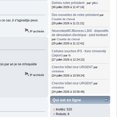
Delrieu notre président .
par
gilles
[30 juillet 2026 à 11:47:14]
Des nouvelles de notre président
par
Couette de cheval
e cas ,il s"agirait(je peus
[29 juillet 2026 à 11:21:21]
NeurostepMC/Bioness L300 : dispositifs
IP archivée
de stimulation électrique - pied tombant
par
Couette de cheval
[29 juillet 2026 à 11:12:41]
Cellules souches iPS - Keio University
(Japon)
par
fti
[27 juillet 2026 à 12:24:22]
ois par an je ne m'inquiète
Cherche hôtel nice URGENT
par
christinne
IP archivée
[24 juillet 2026 à 15:59:24]
Cherche hôtel nice URGENT
par
christinne
[24 juillet 2026 à 15:56:46]
Qui est en ligne
Invités: 520
Robots: 6