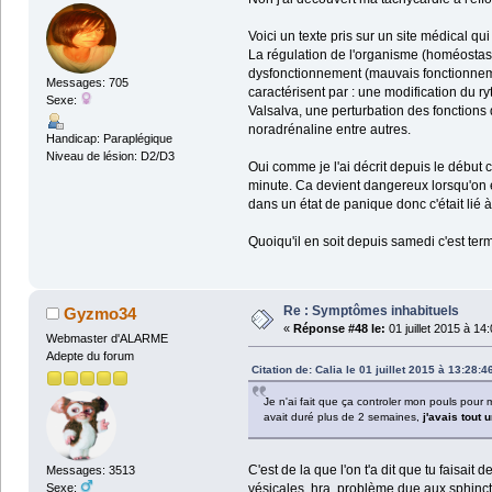
Voici un texte pris sur un site médical qu
La régulation de l'organisme (homéostasi
dysfonctionnement (mauvais fonctionnemen
Messages: 705
caractérisent par : une modification du 
Sexe:
Valsalva, une perturbation des fonctions 
noradrénaline entre autres.
Handicap: Paraplégique
Niveau de lésion: D2/D3
Oui comme je l'ai décrit depuis le début c
minute. Ca devient dangereux lorsqu'on es
dans un état de panique donc c'était lié à
Quoiqu'il en soit depuis samedi c'est ter
Re : Symptômes inhabituels
Gyzmo34
«
Réponse #48 le:
01 juillet 2015 à 14
Webmaster d'ALARME
Adepte du forum
Citation de: Calia le 01 juillet 2015 à 13:28:4
Je n'ai fait que ça controler mon pouls pour m
avait duré plus de 2 semaines,
j'avais tout 
C'est de la que l'on t'a dit que tu faisait
Messages: 3513
vésicales, hra, problème due aux sphinct
Sexe: