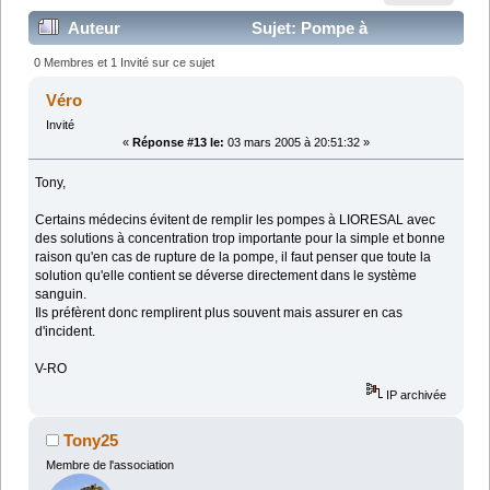
Auteur
Sujet: Pompe à
LIORESAL (ou BACLOFENE) (Lu 92437 fois)
0 Membres et 1 Invité sur ce sujet
Véro
Invité
«
Réponse #13 le:
03 mars 2005 à 20:51:32 »
Tony,
Certains médecins évitent de remplir les pompes à LIORESAL avec
des solutions à concentration trop importante pour la simple et bonne
raison qu'en cas de rupture de la pompe, il faut penser que toute la
solution qu'elle contient se déverse directement dans le système
sanguin.
Ils préfèrent donc remplirent plus souvent mais assurer en cas
d'incident.
V-RO
IP archivée
Tony25
Membre de l'association