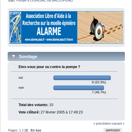
Sujet:
Pompe à LIORESAL (ou BACLOFENE)
Sondage
Etes-vous pour ou contre la pompe ?
oui
8 (53.3%)
non
7 (46.7%)
Total des votants:
10
Vote clôturé:
27 février 2005 à 17:49:23
« précédent
suivant »
Pages:
1
2
[
3
]
En bas
IMPRIMER