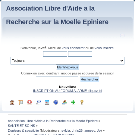
Association Libre d'Aide a la
Recherche sur la Moelle Epiniere
Bienvenue,
Invité
. Merci de
vous connecter
ou de
vous inscrire
.
Connexion avec identifiant, mot de passe et durée de la session
Nouvelles:
INSCRIPTION AU FORUM ALARME cliquez ici
Association Libre d'Aide a la Recherche sur la Moelle Epiniere
»
SANTE ET SOINS
»
Douleurs & spasticité
(Modérateurs:
sylvia
,
chris26
,
anneso
,
Jo
) »