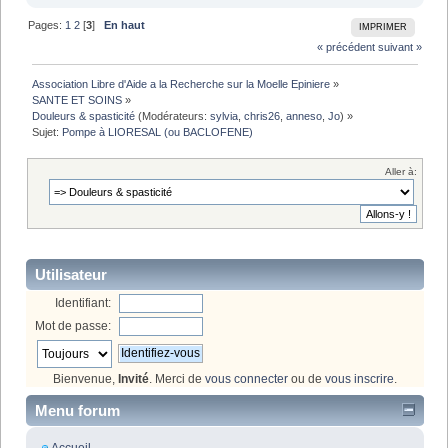
Pages:
1
2
[
3
]
En haut
IMPRIMER
« précédent
suivant »
Association Libre d'Aide a la Recherche sur la Moelle Epiniere
»
SANTE ET SOINS
»
Douleurs & spasticité
(Modérateurs:
sylvia
,
chris26
,
anneso
,
Jo
) »
Sujet:
Pompe à LIORESAL (ou BACLOFENE)
Aller à:
Utilisateur
Identifiant:
Mot de passe:
Bienvenue,
Invité
. Merci de
vous connecter
ou de
vous inscrire
.
Menu forum