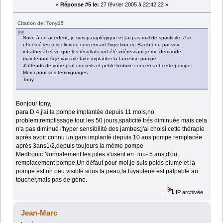
«
Réponse #5 le:
27 février 2005 à 22:42:22 »
Citation de: Tony25
Suite à un accident, je suis paraplégique et j'ai pas mal de spasticité. J'ai
effectué les test clinique concernant l'injection de Baclofène par voie
intrathecal et vu que les résultats ont été intéressant je me demande
maintenant si je vais me faire implanter la fameuse pompe.
J'attends de votre part conseils et petite histoire concernant cette pompe.
Merci pour vos témoignages.
Tony
Bonjour tony,
para D 4,j'ai la pompe implantée depuis 11 mois,no
problem;remplissage tout les 50 jours,spaticité trés diminuée mais cela
n'a pas diminué l'hyper sensibilité des jambes;j'ai choisi cette thérapie
aprés avoir connu un gars implanté depuis 10 ans:pompe remplacée
aprés 3ans1/2,depuis toujours la méme pompe
Medtronic.Normalement les piles s'usent en +ou- 5 ans,d'ou
remplacement pompe.Un défaut pour moi,je suis poids plume et la
pompe est un peu visible sous la peau,la tuyauterie est palpable au
toucher,mais pas de géne.
IP archivée
Jean-Marc