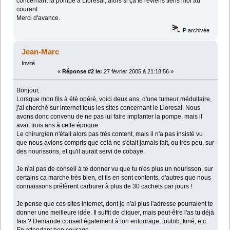
concernant la pompe à Liorésal, alors si ça te reviens tiens moi au
courant.
Merci d'avance.
IP archivée
Jean-Marc
Invité
«
Réponse #2 le:
27 février 2005 à 21:18:56 »
Bonjour,
Lorsque mon fils à été opéré, voici deux ans, d'une tumeur médullaire,
j'ai cherché sur internet tous les sites concernant le Lioresal. Nous
avons donc convenu de ne pas lui faire implanter la pompe, mais il
avait trois ans à cette époque.
Le chirurgien n'était alors pas très content, mais il n'a pas insisté vu
que nous avions compris que celà ne s'était jamais fait, ou très peu, sur
des nourissons, et qu'il aurait servi de cobaye.
Je n'ai pas de conseil à te donner vu que tu n'es plus un nourisson, sur
certains ca marche très bien, et ils en sont contents, d'autres que nous
connaissons préfèrent carburer à plus de 30 cachets par jours !
Je pense que ces sites internet, dont je n'ai plus l'adresse pourraient te
donner une meilleure idée. Il suffit de cliquer, mais peut-être l'as tu déjà
fais ? Demande conseil également à ton entourage, toubib, kiné, etc.
En attendant bon courage.