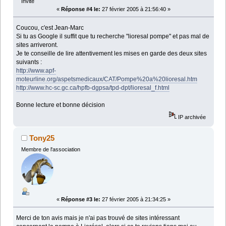
Invité
«
Réponse #4 le:
27 février 2005 à 21:56:40 »
Coucou, c'est Jean-Marc
Si tu as Google il suffit que tu recherche "lioresal pompe" et pas mal de
sites arriveront.
Je te conseille de lire attentivement les mises en garde des deux sites
suivants :
http://www.apf-
moteurline.org/aspetsmedicaux/CAT/Pompe%20a%20lioresal.htm
http://www.hc-sc.gc.ca/hpfb-dgpsa/tpd-dpt/lioresal_f.html
Bonne lecture et bonne décision
IP archivée
Tony25
Membre de l'association
«
Réponse #3 le:
27 février 2005 à 21:34:25 »
Merci de ton avis mais je n'ai pas trouvé de sites intéressant