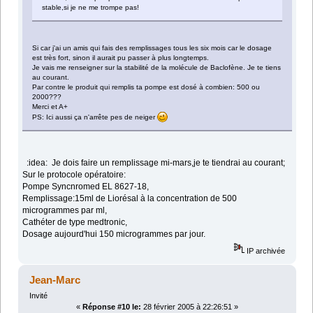
stable,si je ne me trompe pas!
Si car j'ai un amis qui fais des remplissages tous les six mois car le dosage
est très fort, sinon il aurait pu passer à plus longtemps.
Je vais me renseigner sur la stabilité de la molécule de Baclofène. Je te tiens
au courant.
Par contre le produit qui remplis ta pompe est dosé à combien: 500 ou
2000???
Merci et A+
PS: Ici aussi ça n'arrête pes de neiger
:idea: Je dois faire un remplissage mi-mars,je te tiendrai au courant;
Sur le protocole opératoire:
Pompe Syncnromed EL 8627-18,
Remplissage:15ml de Liorésal à la concentration de 500
microgrammes par ml,
Cathéter de type medtronic,
Dosage aujourd'hui 150 microgrammes par jour.
IP archivée
Jean-Marc
Invité
«
Réponse #10 le:
28 février 2005 à 22:26:51 »