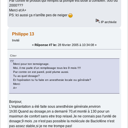
Par contre le produit qui remplis ta pompe est dosé à combien: 500 ou
2000???
Merci et A+
PS: Ici aussi ça n'arrête pes de neiger
IP archivée
Philippe 13
Invité
«
Réponse #7 le:
28 février 2005 à 10:34:08 »
Citer
Merci pour ton temoignage.
Moi, il me parle d'un remplissage tous les 9 mois !!!!
Par contre on est pareil, poid plume aussi.
Tu as quel dosage?
Et l'opération tu l'a faite en anesthesie locale ou générale?
Merci
A+
Bonjour,
L'implantation a été faite sous anesthésie générale,environ
1h30.Quand au dosage,on a demarré 70,et monté à 130 pour un
maximun de confort sans etre trop relaxé.Je ne connais pas l'unité de
dosage;9 mois ,ce n'est pas possible la molécule de Bacloféne n'est
pas assez stable,si je ne me trompe pas!