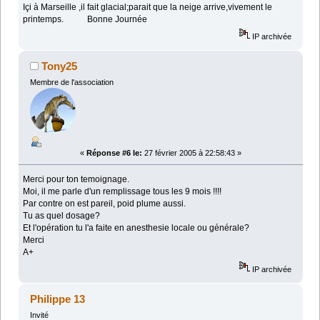
Içi à Marseille ,il fait glacial;parait que la neige arrive,vivement le
printemps. Bonne Journée
IP archivée
Tony25
Membre de l'association
«
Réponse #6 le:
27 février 2005 à 22:58:43 »
Merci pour ton temoignage.
Moi, il me parle d'un remplissage tous les 9 mois !!!!
Par contre on est pareil, poid plume aussi.
Tu as quel dosage?
Et l'opération tu l'a faite en anesthesie locale ou générale?
Merci
A+
IP archivée
Philippe 13
Invité