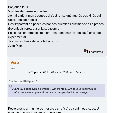
Bonjour à tous
Voici les dernières nouvelles.
J'en ai parlé à mon épouse qui s'est renseigné auprès des kinés qui
s'occupent de mon fils.
Il est important de poser les bonnes questions aux médecins à propos
d'éventuels rejets et sur la septicémie.
En ce qui concerne les rejetons, les pompes n'en sont qu'à un stade
expérimental.
Je vous souhaite de faire le bon choix.
Jean-Marc
IP archivée
Véro
Invité
«
Réponse #9 le:
28 février 2005 à 19:52:21 »
Citation de: Philippe 13
Quand au dosage,on a demarré 70,et monté à 130 pour un maximun de
confort sans etre trop relaxé.Je ne connais pas l'unité de dosage
Petite précision, l'unité de mesure est le "cc" ou centimètre cube. Un