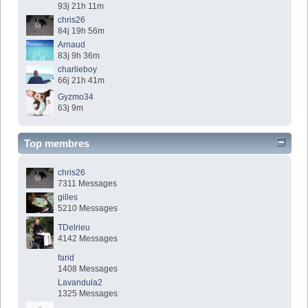
93j 21h 11m
chris26
84j 19h 56m
Arnaud
83j 9h 36m
charlieboy
66j 21h 41m
Gyzmo34
63j 9m
Top membres
chris26
7311 Messages
gilles
5210 Messages
TDelrieu
4142 Messages
farid
1408 Messages
Lavandula2
1325 Messages