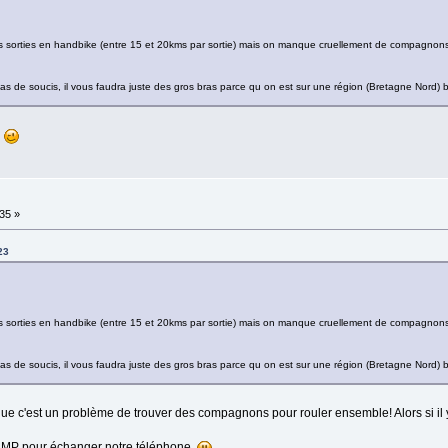
qqs sorties en handbike (entre 15 et 20kms par sortie) mais on manque cruellement de compagnons
pas de soucis, il vous faudra juste des gros bras parce qu on est sur une région (Bretagne Nord) 
e
:35 »
23
qqs sorties en handbike (entre 15 et 20kms par sortie) mais on manque cruellement de compagnons
pas de soucis, il vous faudra juste des gros bras parce qu on est sur une région (Bretagne Nord) 
que c'est un problème de trouver des compagnons pour rouler ensemble! Alors si il y
on MP pour échanger notre téléphone