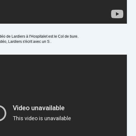
éo de Lardiers à l'Hospitalet est le Col de bure.
éo, Lardiers s'écrit avec un S .