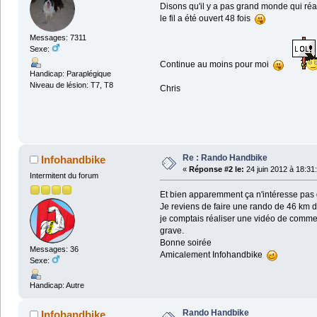
Disons qu'il y a pas grand monde qui réag
le fil a été ouvert 48 fois
Messages: 7311
Sexe:
Continue au moins pour moi
Handicap: Paraplégique
Niveau de lésion: T7, T8
Chris
Re : Rando Handbike
Infohandbike
«
Réponse #2 le:
24 juin 2012 à 18:31
Intermitent du forum
Et bien apparemment ça n'intéresse pa
Je reviens de faire une rando de 46 km d
je comptais réaliser une vidéo de comment
grave.
Bonne soirée
Messages: 36
Amicalement Infohandbike
Sexe:
Handicap: Autre
Rando Handbike
Infohandbike