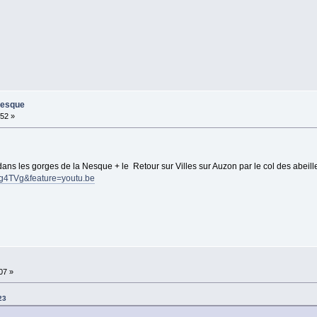
Nesque
:52 »
s les gorges de la Nesque + le Retour sur Villes sur Auzon par le col des abeill
ig4TVg&feature=youtu.be
07 »
23