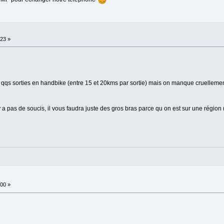
:23 »
ire qqs sorties en handbike (entre 15 et 20kms par sortie) mais on manque cruellem
y a pas de soucis, il vous faudra juste des gros bras parce qu on est sur une régio
:00 »