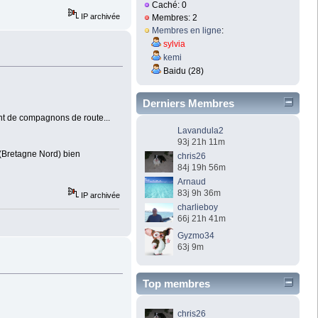
Caché: 0
IP archivée
Membres: 2
Membres en ligne
:
sylvia
kemi
Baidu (28)
Derniers Membres
ent de compagnons de route...
Lavandula2
93j 21h 11m
n (Bretagne Nord) bien
chris26
84j 19h 56m
Arnaud
83j 9h 36m
IP archivée
charlieboy
66j 21h 41m
Gyzmo34
63j 9m
Top membres
chris26