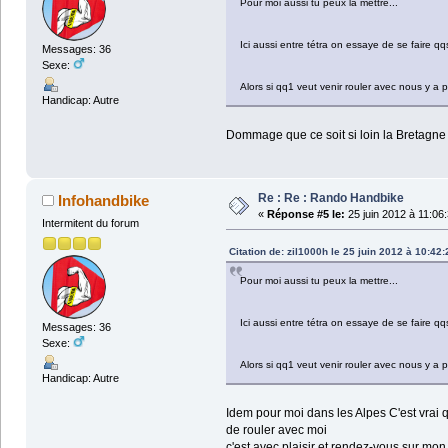
Pour moi aussi tu peux la mettre...
Ici aussi entre tétra on essaye de se faire 
Messages: 36
Sexe:
Alors si qq1 veut venir rouler avec nous y a 
Handicap: Autre
Dommage que ce soit si loin la Bretagn
Re : Re : Rando Handbike
Infohandbike
«
Réponse #5 le:
25 juin 2012 à 11:06
Intermitent du forum
Citation de: zil1000h le 25 juin 2012 à 10:42:
Pour moi aussi tu peux la mettre...
Ici aussi entre tétra on essaye de se faire 
Messages: 36
Sexe:
Alors si qq1 veut venir rouler avec nous y a 
Handicap: Autre
Idem pour moi dans les Alpes C'est vrai 
de rouler avec moi
c'est avec plaisir et rendez-vous sur m