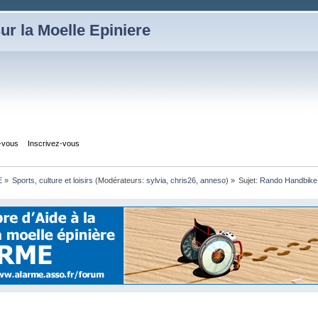
ur la Moelle Epiniere
z-vous
Inscrivez-vous
E
»
Sports, culture et loisirs
(Modérateurs:
sylvia
,
chris26
,
anneso
) »
Sujet:
Rando Handbike