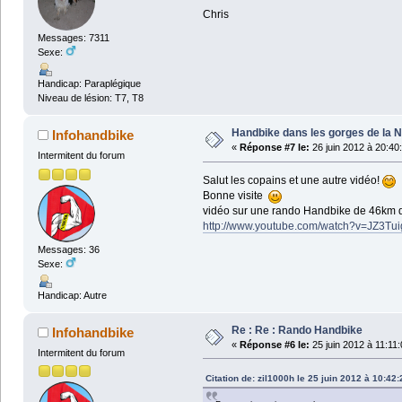
Chris
Messages: 7311
Sexe:
Handicap: Paraplégique
Niveau de lésion: T7, T8
Handbike dans les gorges de la 
Infohandbike
«
Réponse #7 le:
26 juin 2012 à 20:40
Intermitent du forum
Salut les copains et une autre vidéo!
Bonne visite
vidéo sur une rando Handbike de 46km dan
http://www.youtube.com/watch?v=JZ3Tu
Messages: 36
Sexe:
Handicap: Autre
Re : Re : Rando Handbike
Infohandbike
«
Réponse #6 le:
25 juin 2012 à 11:11:
Intermitent du forum
Citation de: zil1000h le 25 juin 2012 à 10:42: