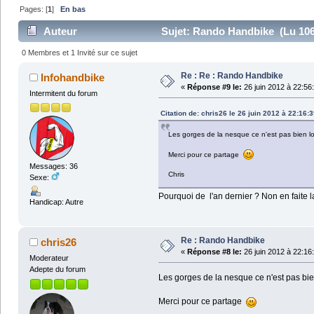
Pages: [
1
]
En bas
Auteur
Sujet: Rando Handbike (Lu 106
0 Membres et 1 Invité sur ce sujet
Re : Re : Rando Handbike
Infohandbike
«
Réponse #9 le:
26 juin 2012 à 22:56
Intermitent du forum
Citation de: chris26 le 26 juin 2012 à 22:16:3
Les gorges de la nesque ce n'est pas bien 
Merci pour ce partage
Messages: 36
Chris
Sexe:
Pourquoi de l'an dernier ? Non en faite l
Handicap: Autre
Re : Rando Handbike
chris26
«
Réponse #8 le:
26 juin 2012 à 22:16
Moderateur
Adepte du forum
Les gorges de la nesque ce n'est pas bi
Merci pour ce partage