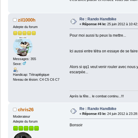
Re : Rando Handbike
zil1000h
«
Réponse #4 le:
25 juin 2012 à 10:42
Adepte du forum
Pour moi aussi tu peux la mettre...
Ici aussi entre tétra on essaye de se fa
Messages: 355
Sexe:
Alors si qq1 veut venir rouler avec nous 
escarpée...
Handicap: Tétraplégique
Niveau de lésion: C4 C5 C6 C7
Après la fête... le combat continu...!!!
Re : Rando Handbike
chris26
«
Réponse #3 le:
24 juin 2012 à 23:28
Moderateur
Adepte du forum
Bonsoir