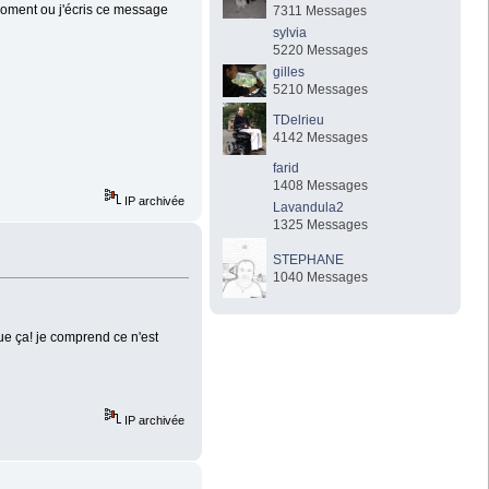
 moment ou j'écris ce message
7311 Messages
sylvia
5220 Messages
gilles
5210 Messages
TDelrieu
4142 Messages
farid
1408 Messages
IP archivée
Lavandula2
1325 Messages
STEPHANE
1040 Messages
que ça! je comprend ce n'est
IP archivée