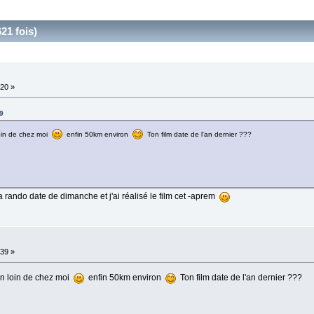
21 fois)
:20 »
9
loin de chez moi
enfin 50km environ
Ton film date de l'an dernier ???
a rando date de dimanche et j'ai réalisé le film cet -aprem
:39 »
en loin de chez moi
enfin 50km environ
Ton film date de l'an dernier ???