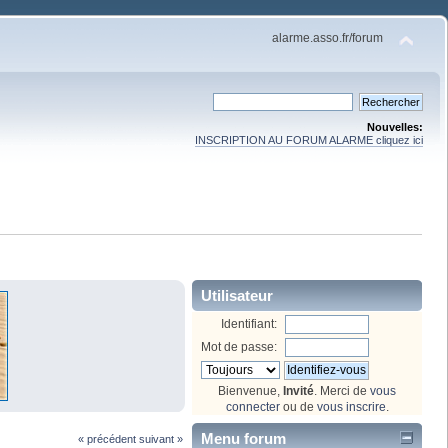
alarme.asso.fr/forum
Nouvelles:
INSCRIPTION AU FORUM ALARME cliquez ici
 
Utilisateur
Identifiant:
Mot de passe:
Bienvenue,
Invité
. Merci de
vous
connecter
ou de
vous inscrire
.
Menu forum
« précédent
suivant »