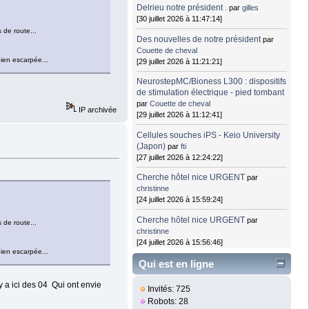
Delrieu notre président .
par
gilles
[30 juillet 2026 à 11:47:14]
 de route...
Des nouvelles de notre président
par
Couette de cheval
bien escarpée...
[29 juillet 2026 à 11:21:21]
NeurostepMC/Bioness L300 : dispositifs
de stimulation électrique - pied tombant
par
Couette de cheval
IP archivée
[29 juillet 2026 à 11:12:41]
Cellules souches iPS - Keio University
(Japon)
par
fti
[27 juillet 2026 à 12:24:22]
Cherche hôtel nice URGENT
par
christinne
[24 juillet 2026 à 15:59:24]
Cherche hôtel nice URGENT
par
 de route...
christinne
[24 juillet 2026 à 15:56:46]
bien escarpée...
Qui est en ligne
 a ici des 04 Qui ont envie
Invités: 725
Robots: 28