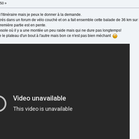
:50 »
 l'itinéraire mais je peux le donner à la demande.
ntrés dans un forum de vélo couché et on a fait ensemble cette balade de 36 km sur 
première partie est en pente.
lensole où il y a une montée un peu raide mais qui ne dure pas longtemps!
se le plateau d'un bout à l'autre mais bon ce n'est pas bien méchant