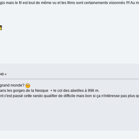
is mais le fil est tout de même vu et tes films sont certainements visionnés !!!! Au
:48 »
s grand monde?
ans les gorges de la Nesque + le col des abeilles à 996 m.
 c'est passé cette rando qualifier de difficile mais bon si ça n'intéresse pas plus 