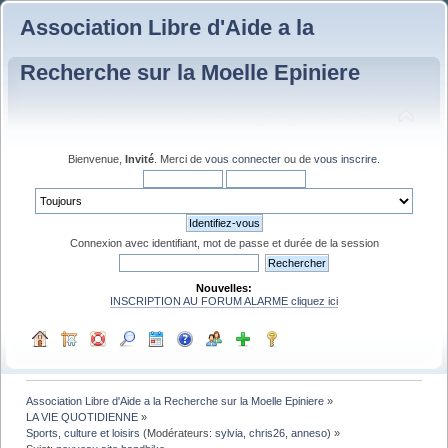
Association Libre d'Aide a la
Recherche sur la Moelle Epiniere
Bienvenue,
Invité
. Merci de
vous connecter
ou de
vous inscrire
.
Connexion avec identifiant, mot de passe et durée de la session
Nouvelles:
INSCRIPTION AU FORUM ALARME cliquez ici
Association Libre d'Aide a la Recherche sur la Moelle Epiniere
»
LA VIE QUOTIDIENNE
»
Sports, culture et loisirs
(Modérateurs:
sylvia
,
chris26
,
anneso
) »