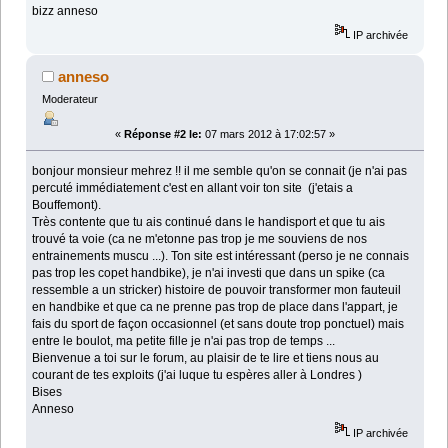
bizz anneso
IP archivée
anneso
Moderateur
«
Réponse #2 le:
07 mars 2012 à 17:02:57 »
bonjour monsieur mehrez !! il me semble qu'on se connait (je n'ai pas
percuté immédiatement c'est en allant voir ton site (j'etais a
Bouffemont).
Très contente que tu ais continué dans le handisport et que tu ais
trouvé ta voie (ca ne m'etonne pas trop je me souviens de nos
entrainements muscu ...). Ton site est intéressant (perso je ne connais
pas trop les copet handbike), je n'ai investi que dans un spike (ca
ressemble a un stricker) histoire de pouvoir transformer mon fauteuil
en handbike et que ca ne prenne pas trop de place dans l'appart, je
fais du sport de façon occasionnel (et sans doute trop ponctuel) mais
entre le boulot, ma petite fille je n'ai pas trop de temps ...
Bienvenue a toi sur le forum, au plaisir de te lire et tiens nous au
courant de tes exploits (j'ai luque tu espères aller à Londres )
Bises
Anneso
IP archivée