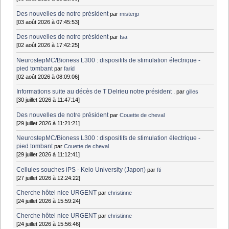
Des nouvelles de notre président
par
misterjp
[03 août 2026 à 07:45:53]
Des nouvelles de notre président
par
Isa
[02 août 2026 à 17:42:25]
NeurostepMC/Bioness L300 : dispositifs de stimulation électrique -
pied tombant
par
farid
[02 août 2026 à 08:09:06]
Informations suite au décès de T Delrieu notre président .
par
gilles
[30 juillet 2026 à 11:47:14]
Des nouvelles de notre président
par
Couette de cheval
[29 juillet 2026 à 11:21:21]
NeurostepMC/Bioness L300 : dispositifs de stimulation électrique -
pied tombant
par
Couette de cheval
[29 juillet 2026 à 11:12:41]
Cellules souches iPS - Keio University (Japon)
par
fti
[27 juillet 2026 à 12:24:22]
Cherche hôtel nice URGENT
par
christinne
[24 juillet 2026 à 15:59:24]
Cherche hôtel nice URGENT
par
christinne
[24 juillet 2026 à 15:56:46]