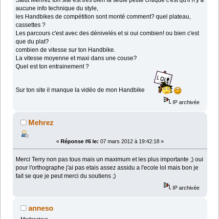
Salut Mehrez ton site est très bien la seule petite critique c'est qu'il n'y a
aucune info technique du style,
les Handbikes de compétition sont monté comment? quel plateau,
cassettes ?
Les parcours c'est avec des dénivelés et si oui combien! ou bien c'est
que du plat?
combien de vitesse sur ton Handbike.
La vitesse moyenne et maxi dans une couse?
Quel est ton entrainement ?
Sur ton site il manque la vidéo de mon Handbike
IP archivée
Mehrez
«
Réponse #6 le:
07 mars 2012 à 19:42:18 »
Merci Terry non pas tous mais un maximum et les plus importante ;) oui
pour l'orthographe j'ai pas etais assez assidu a l'ecole lol mais bon je
fait se que je peut merci du soutiens ;)
IP archivée
anneso
Moderateur