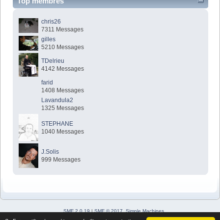
Top membres
chris26
7311 Messages
gilles
5210 Messages
TDelrieu
4142 Messages
farid
1408 Messages
Lavandula2
1325 Messages
STEPHANE
1040 Messages
J.Solis
999 Messages
SMF 2.0.19
|
SMF © 2017
,
Simple Machines
Simple Audio Video Embedder