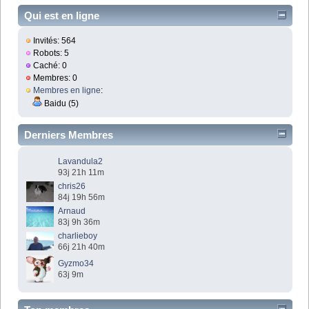
Qui est en ligne
Invités: 564
Robots: 5
Caché: 0
Membres: 0
Membres en ligne
:
Baidu (5)
Derniers Membres
Lavandula2
93j 21h 11m
chris26
84j 19h 56m
Arnaud
83j 9h 36m
charlieboy
66j 21h 40m
Gyzmo34
63j 9m