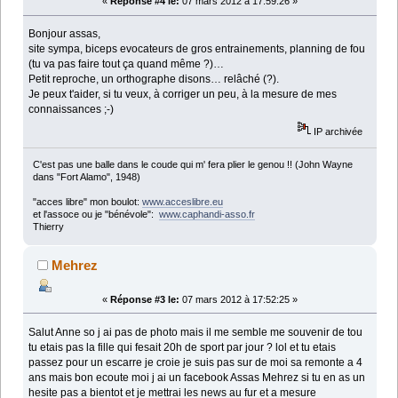
«
Réponse #4 le:
07 mars 2012 à 17:59:26 »
Bonjour assas,
site sympa, biceps evocateurs de gros entrainements, planning de fou
(tu va pas faire tout ça quand même ?)…
Petit reproche, un orthographe disons… relâché (?).
Je peux t'aider, si tu veux, à corriger un peu, à la mesure de mes
connaissances ;-)
IP archivée
C'est pas une balle dans le coude qui m' fera plier le genou !! (John Wayne
dans "Fort Alamo", 1948)
"acces libre" mon boulot:
www.acceslibre.eu
et l'assoce ou je "bénévole":
www.caphandi-asso.fr
Thierry
Mehrez
«
Réponse #3 le:
07 mars 2012 à 17:52:25 »
Salut Anne so j ai pas de photo mais il me semble me souvenir de tou
tu etais pas la fille qui fesait 20h de sport par jour ? lol et tu etais
passez pour un escarre je croie je suis pas sur de moi sa remonte a 4
ans mais bon ecoute moi j ai un facebook Assas Mehrez si tu en as un
hesite pas a bientot et je mettrai les news au fur et a mesure