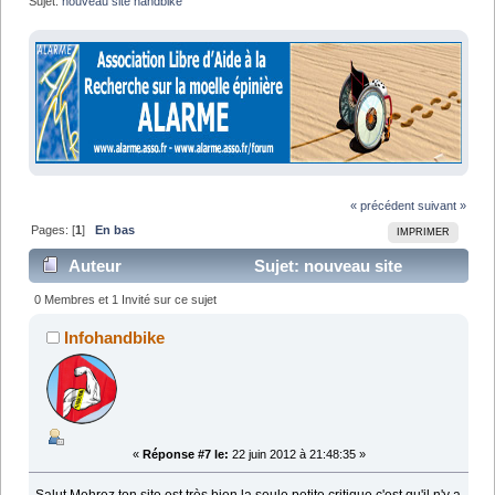
Sujet:
nouveau site handbike
« précédent
suivant »
Pages: [
1
]
En bas
IMPRIMER
Auteur
Sujet: nouveau site
handbike (Lu 9396 fois)
0 Membres et 1 Invité sur ce sujet
Infohandbike
«
Réponse #7 le:
22 juin 2012 à 21:48:35 »