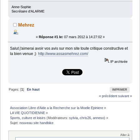
Anne-Sophie
Secrétaire d'ALARME
Mehrez
«
Réponse #1 le:
07 mars 2012 à 14:27:02 »
Salut j'aimerai avoir vos avis sur mon site toute critique constructive et
la bien venue ;)
http://www.assasmehrez.com/
IP archivée
Pages: [
1
]
En haut
IMPRIMER
« précédent
suivant »
Association Libre d'Aide a la Recherche sur la Moelle Epiniere
»
LA VIE QUOTIDIENNE
»
Sports, culture et loisirs
(Modérateurs:
sylvia
,
chris26
,
anneso
) »
Sujet:
nouveau site handbike
Aller à: