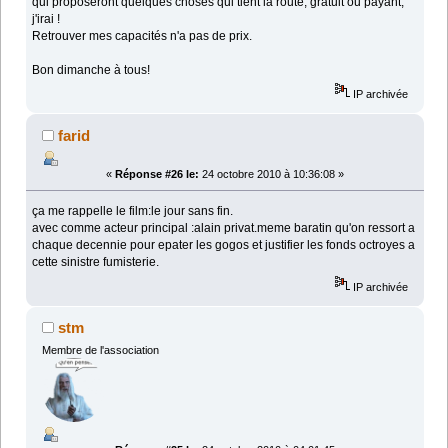
qui proposeront quelques choses qui tient la route, gratuit ou payant,
j'irai !
Retrouver mes capacités n'a pas de prix.
Bon dimanche à tous!
IP archivée
farid
«
Réponse #26 le:
24 octobre 2010 à 10:36:08 »
ça me rappelle le film:le jour sans fin.
avec comme acteur principal :alain privat.meme baratin qu'on ressort a
chaque decennie pour epater les gogos et justifier les fonds octroyes a
cette sinistre fumisterie.
IP archivée
stm
Membre de l'association