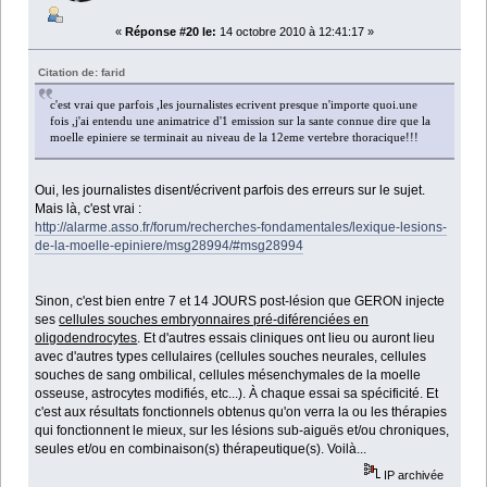
«
Réponse #20 le:
14 octobre 2010 à 12:41:17 »
Citation de: farid
c'est vrai que parfois ,les journalistes ecrivent presque n'importe quoi.une
fois ,j'ai entendu une animatrice d'1 emission sur la sante connue dire que la
moelle epiniere se terminait au niveau de la 12eme vertebre thoracique!!!
Oui, les journalistes disent/écrivent parfois des erreurs sur le sujet.
Mais là, c'est vrai :
http://alarme.asso.fr/forum/recherches-fondamentales/lexique-lesions-
de-la-moelle-epiniere/msg28994/#msg28994
Sinon, c'est bien entre 7 et 14 JOURS post-lésion que GERON injecte
ses
cellules souches embryonnaires pré-diférenciées en
oligodendrocytes
. Et d'autres essais cliniques ont lieu ou auront lieu
avec d'autres types cellulaires (cellules souches neurales, cellules
souches de sang ombilical, cellules mésenchymales de la moelle
osseuse, astrocytes modifiés, etc...). À chaque essai sa spécificité. Et
c'est aux résultats fonctionnels obtenus qu'on verra la ou les thérapies
qui fonctionnent le mieux, sur les lésions sub-aiguës et/ou chroniques,
seules et/ou en combinaison(s) thérapeutique(s). Voilà...
IP archivée