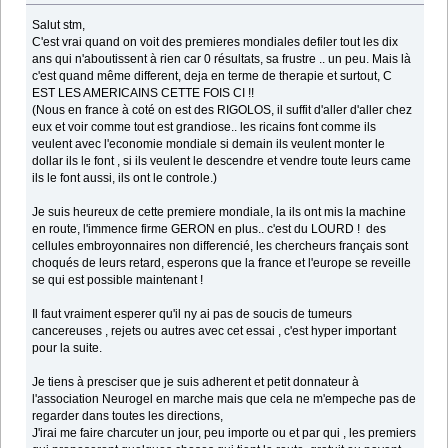
Salut stm,
C'est vrai quand on voit des premieres mondiales defiler tout les dix
ans qui n'aboutissent à rien car 0 résultats, sa frustre .. un peu. Mais là
c'est quand même different, deja en terme de therapie et surtout, C
EST LES AMERICAINS CETTE FOIS CI !!
(Nous en france à coté on est des RIGOLOS, il suffit d'aller d'aller chez
eux et voir comme tout est grandiose.. les ricains font comme ils
veulent avec l'economie mondiale si demain ils veulent monter le
dollar ils le font , si ils veulent le descendre et vendre toute leurs came
ils le font aussi, ils ont le controle.)
Je suis heureux de cette premiere mondiale, la ils ont mis la machine
en route, l'immence firme GERON en plus.. c'est du LOURD ! des
cellules embroyonnaires non differencié, les chercheurs français sont
choqués de leurs retard, esperons que la france et l'europe se reveille
se qui est possible maintenant !
Il faut vraiment esperer qu'il ny ai pas de soucis de tumeurs
cancereuses , rejets ou autres avec cet essai , c'est hyper important
pour la suite.
Je tiens à presciser que je suis adherent et petit donnateur à
l'association Neurogel en marche mais que cela ne m'empeche pas de
regarder dans toutes les directions,
J'irai me faire charcuter un jour, peu importe ou et par qui , les premiers