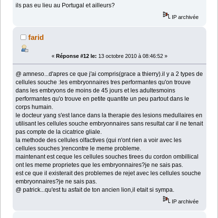
ils pas eu lieu au Portugal et ailleurs?
IP archivée
farid
«
Réponse #12 le:
13 octobre 2010 à 08:46:52 »
@ amneso...d'apres ce que j'ai compris(grace a thierry).il y a 2 types de
cellules souche :les embryonnaires tres performantes qu'on trouve
dans les embryons de moins de 45 jours et les adultesmoins
performantes qu'o trouve en petite quantite un peu partout dans le
corps humain.
le docteur yang s'est lance dans la therapie des lesions medullaires en
utilisant les cellules souche embryonnaires sans resultat car il ne tenait
pas compte de la cicatrice gliale.
la methode des cellules olfactives (qui n'ont rien a voir avec les
cellules souches )rencontre le meme probleme.
maintenant est ceque les cellules souches tirees du cordon ombillical
ont les meme proprietes que les embryonnaires?je ne sais pas.
est ce que il existerait des problemes de rejet avec les cellules souche
embryonnaires?je ne sais pas.
@ patrick...qu'est tu asfait de ton ancien lion,il etait si sympa.
IP archivée