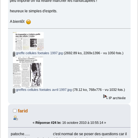
peu importe on va refaire marcher les handicapées !
heureux le simples d'esprits.
A bientôt
greffe cellules foetales 1997.jpg
(2692.89 ko, 2269x1396 - vu 1050 fois.)
greffes cellules foetales avril 1997.jpg
(78.12 ko, 768x776 - vu 1032 fois.)
IP archivée
farid
«
Réponse #24 le:
16 octobre 2010 à 10:55:14 »
patoche...... c'est normal de se poser des questions car il