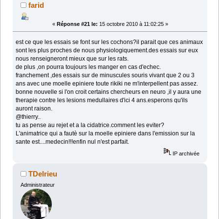
farid
«
Réponse #21 le:
15 octobre 2010 à 11:02:25 »
est ce que les essais se font sur les cochons?il parait que ces animaux
sont les plus proches de nous physiologiquement.des essais sur eux
nous renseigneront mieux que sur les rats.
de plus ,on pourra toujours les manger en cas d'echec.
franchement ,des essais sur de minuscules souris vivant que 2 ou 3
ans avec une moelle epiniere toute rikiki ne m'interpellent pas assez.
bonne nouvelle si l'on croit certains chercheurs en neuro ,il y aura une
therapie contre les lesions medullaires d'ici 4 ans.esperons qu'ils
auront raison.
@thierry..
tu as pense au rejet et a la cidatrice.comment les eviter?
L'animatrice qui a fautè sur la moelle epiniere dans l'emission sur la
sante est....medecin!!!enfin nul n'est parfait.
IP archivée
TDelrieu
Administrateur