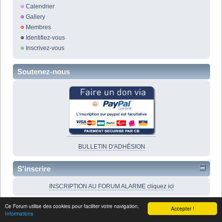
Calendrier
Gallery
Membres
Identifiez-vous
Inscrivez-vous
Soutenez-nous
BULLETIN D'ADHÉSION
S'inscrire
INSCRIPTION AU FORUM ALARME cliquez ici
Ce Forum utilise des cookies pour faciliter votre navigation.
Recherche rapide
Accepter !
Informations