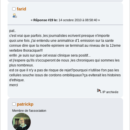
farid
«
Réponse #19 le:
14 octobre 2010 à 08:58:40 »
pat..
c'est vrai que parfois ,les journalistes ecrivent presque n'importe
quoi.une fois ,j'ai entendu une animatrice d'1 emission sur la sante
connue dire que la moelle epiniere se terminait au niveau de la 12eme
vertebre thoracique!!!
enfin ,je suis sur que cet essai clinique sera positif...
et j'espere qu'ils s'occuperont de nous ,les chroniques qui sommes les
plus nombreux.
est ce que il n'y a pas de risque de rejet?pourquoi n'utilise t'on pas les
cellules souche issus de cordons ombiliquaux?ça eviterait les histoires
d'ethique.
merci
IP archivée
patrickp
Membre de l'association