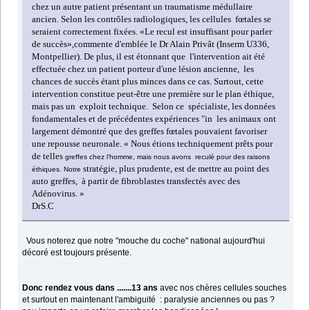
chez un autre patient présentant un traumat
i
sm
e
médullaire
ancien. Selon les contrôles radiologiques, les cellules fœtales se
seraient correctement fixées.
«Le recul est insuffisant pour parler
de succès»,
commente d'emblée le Dr Alain Privât
(Inserm
U336,
Montpellier).
De plus, il est étonnant que l'intervention ait été
effectuée chez un patient porteur d'une lésion ancienne, les
chances de succès étant plus minces dans ce cas. Surtout, cette
intervention constitue peut-être une première sur le plan éthique,
mais pas un exploit technique.
Selon
ce
spécialiste, les données
fondamentales et de précédentes expériences "in les animaux ont
largement démontré que des greffes fœtales pouvaient favoriser
une repousse neuronale. «
Nous étions techniquement prêts pour
de telles
greffes chez l'homme, mais nous avons reculé pour des raisons
str
atégie, plus prudente, est de mettre au point des
éthiques. Notre
auto greffes, à partir de fibroblastes transfectés avec des
Adénovirus. »
DrS.C
Vous noterez que notre "mouche du coche" national aujourd'hui
décoré est toujours présente.
Donc rendez vous dans .......13 ans
avec nos chères cellules souches
et surtout en maintenant l'ambiguité : paralysie anciennes ou pas ?