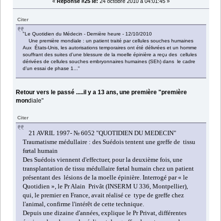
«
Réponse #25 le:
24 octobre 2010 à 04:01:45 »
Citer
"Le Quotidien du Médecin - Dernière heure - 12/10/2010
Une première mondiale : un patient traité par cellules souches humaines
Aux États-Unis, les autorisations temporaires ont été délivrées et un homme
souffrant des suites d’une blessure de la moelle épinière a reçu des cellules
dérivées de cellules souches embryonnaires humaines (SEh) dans le cadre
d’un essai de phase 1..."
Retour vers le passé .....il y a 13 ans, une première "première
mon
diale"
Citer
21 AVRIL 1997- №
6052
"QUOTIDIEN DU MEDECIN"
Traumatisme médullaire : des Suédois tentent une greffe de tissu
fœtal humain
Des Suédois viennent d'effectuer, pour la deuxième fois, une
transplantation de tissu médullaire fœtal humain chez un patient
présentant des lésions de la moelle épinière. Interrogé par « le
Quotidien », le Pr Alain Privât (INSERM U 336, Montpellier),
qui, le premier en France, avait réalisé ce type de greffe chez
l'animal, confirme l'intérêt de cette technique.
Depuis une dizaine d'années, explique le Pr Privat, différentes