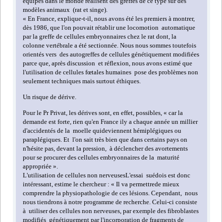
équipes dans le monde réalisent des greffes de ce type sur des
modèles animaux (rat et singe).
«
En France,
explique-t-il,
nous avons été les premiers à montrer,
dès
1986,
que l'on pouvait rétablir une locomotion automatique
par la greffe de cellules embryonnaires chez le rat dont, la
colonne vertébrale a été sectionnée. Nous nous sommes toutefois
orientés vers des autogreffes de cellules génétiquement modifiées
parce que, après discussion et réflexion, nous avons estimé que
l'utilisation de cellules fœtales humaines pose des problèmes non
seulement techniques mais surtout éthiques.
Un risque de dérive
.
Pour le Pr
Privat,
les dérives sont, en effet, possibles,
« car la
demande est forte, rien qu'en France il
y a chaque année un millier
d'accidentés de la moelle qui
deviennent hémiplégiques ou
paraplégiques. Et l'on sait très bien que dans certains pays on
n'hésite pas, devant la pression, à déclencher des avortements
pour se procurer des cellules embryonnaires de la maturité
appropriée ».
L'utilisation de cellules non nerveuses
L'essai suédois est donc
intéressant, estime le chercheur :
« Il va
permettre
de mieux
comprendre la physiopathologie de ces lésions. Cependant, nous
nous tiendrons à notre programme de recherche. Celui-ci consiste
à utiliser des cellules non nerveuses, par exemple des fibroblastes
modifiés génétiquement par l'incorporation de fragments de