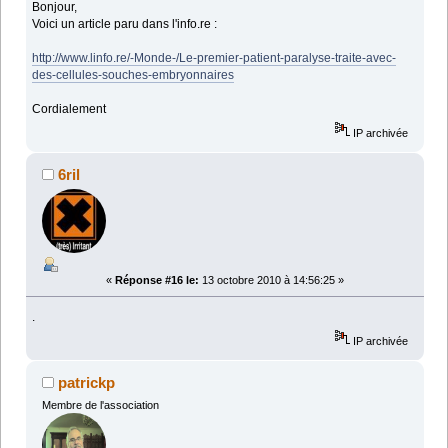
Bonjour,
Voici un article paru dans l'info.re :
http://www.linfo.re/-Monde-/Le-premier-patient-paralyse-traite-avec-
des-cellules-souches-embryonnaires
Cordialement
IP archivée
6ril
«
Réponse #16 le:
13 octobre 2010 à 14:56:25 »
.
IP archivée
patrickp
Membre de l'association