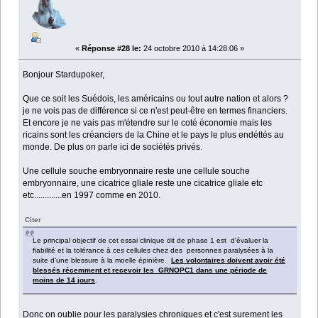
«
Réponse #28 le:
24 octobre 2010 à 14:28:06 »
Bonjour Stardupoker,
Que ce soit les Suédois, les américains ou tout autre nation et alors ?
je ne vois pas de différence si ce n'est peut-être en termes financiers.
Et encore je ne vais pas m'étendre sur le coté économie mais les
ricains sont les créanciers de la Chine et le pays le plus endéttés au
monde. De plus on parle ici de sociétés privés.
Une cellule souche embryonnaire reste une cellule souche
embryonnaire, une cicatrice gliale reste une cicatrice gliale etc
etc.............en 1997 comme en 2010.
Citer
Le principal objectif de cet essai clinique dit de phase 1 est d'évaluer la
fiabilité et la tolérance à ces cellules chez des personnes paralysées à la
suite d'une blessure à la moelle épinière.
Les volontaires doivent avoir été
blessés récemment et recevoir les GRNOPC1 dans une période de
moins de 14 jours
.
Donc on oublie pour les paralysies chroniques et c'est surement les