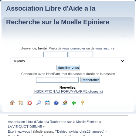
Association Libre d'Aide a la
Recherche sur la Moelle Epiniere
Bienvenue,
Invité
. Merci de
vous connecter
ou de
vous inscrire
.
Connexion avec identifiant, mot de passe et durée de la session
Nouvelles:
INSCRIPTION AU FORUM ALARME cliquez ici
Association Libre d'Aide a la Recherche sur la Moelle Epiniere
»
LA VIE QUOTIDIENNE
»
Exprimez-vous !
(Modérateurs:
TDelrieu
,
sylvia
,
chris26
,
anneso
) »