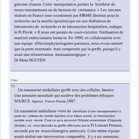
génome clonent. Cette manipulation permet la. Synthèse de
neuro transmetteurs ou de facteurs de croissance. » L
es travaux
réalisés en France sont coordonnés par FIRME (Institut pour la
recherche sur la moelle épinière) qui est une fédération de
laboratoires de recherche et de laboratoires hospitaliers, indique
le Pr Privât.
« Il nous ont permis de court-circuiter l'utilisation de
matériel embryonnaire huma in. En
1996,
en collaboration avec
une équipe d'électrophysiologistes parisiens, nous avons montré
que la perte neuronale était compensée par la greffe, puisqu'il y
avait une réinnervation monoaminergique. »
Dr Mara NGUYEN
Citer
Un
traumatisé médullaire greffé avec des cellules fœtales
Une première mondiale qui soulève des problèmes éthiques
SOURCE
1997
Agence France Presse.
Un traumatisé médullaire vient de
bénéficier d'une transplantation à
partir de cellules de moelle épinière d'un fœtus avorté, et l'intervention
semble avoir réussi. C'est ce qu'a annoncé l'hôpital universitaire d'Uppsala
Pr
Lennart Persson,
(Suède), où s'est déroulée la greffe effectuée par le
secondé par un neurochirurgien américain. Cette même équipe
aurait réalisé une intervention comparable, il y a six semaines,