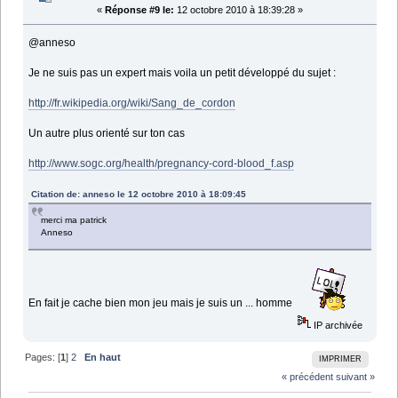
«
Réponse #9 le:
12 octobre 2010 à 18:39:28 »
@anneso
Je ne suis pas un expert mais voila un petit développé du sujet :
http://fr.wikipedia.org/wiki/Sang_de_cordon
Un autre plus orienté sur ton cas
http://www.sogc.org/health/pregnancy-cord-blood_f.asp
Citation de: anneso le 12 octobre 2010 à 18:09:45
merci ma patrick
Anneso
En fait je cache bien mon jeu mais je suis un ... homme
IP archivée
Pages: [
1
]
2
En haut
IMPRIMER
« précédent
suivant »