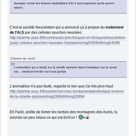
therapie contre les lesions medullaires d'ici 4 ans.esperons qu'ils auront
raison.
C'est la société Neuralstem qui a annoncé ça à propos du
traitement
de l'ALS
par des cellules souches neurales :
http://alarme.asso.fr/forum/essais-precliniques-et-cliniques/neuralstem-
(usa)-cellules-souches-neurales-humaines/msg54596/#msg54596
Citation de: farid
L'animatrice qui a fautè sur la moelle epiniere dans l'emission sur la sante
est....medecin!!!enfin nul n'est parfait.
L'animatrice n'a pas fauté, regarde le lien que j'ai mis plus haut :
http://alarme.asso.fr/forum/recherches-fondamentales/lexique-lesions-
de-la-moelle-epiniere/msg28994/#msg28994
Eh Farid, arrête de fumer les herbes des montagnes des Aurès, tu
suivrais un peu mieux ce qui est écrit ici !