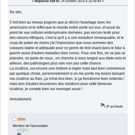
«
Réponse #29 le:
24 octobre 2010 à 16:39:44 »
Re stm,
C'est bien au niveau pognon que je décris l'avantage avec les
americains et le reflet que le monde entier porte sur eux, et aussi du
point de vue cellules embroynnaire derivées..pas encore testé pour
des raisons éthiques, c'est la qu'il y a une evolution remarquable, et le
coup de poker du moins j'ai l'impression que nous sommes des
cobayes stable et adéquate pour ce genre de test visant dans le futur à
guerrir aussi d'autres maladies bien connu. Pour une fois, on va pas ce
plaindre, on parle de nous , on cherche à nous soigné aux états-unis et
ailleurs, des pathologies plus rare non pas cette chance.
La cicatrice, oui encore une histoire à regler mais faut bien commencer
par quelque chose, personnelement si on me ponte ma lesion laissant
ma cicatrice au frais, ça m'irai tres bien, si ça fonctionne bien entendu !
mais bon d'autres trouverons des solutions pour cette fameuse
cicatrice, je compte bien sur neurogel aussi !
Amicalement.
IP archivée
stm
Membre de l'association