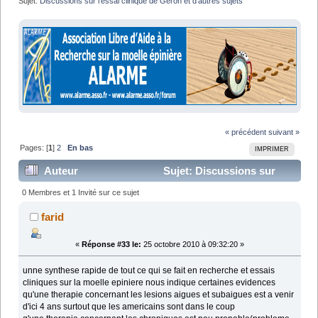
Sujet:
Discussions sur l'essai clinique de Geron et d'autres sujets
« précédent
suivant »
Pages: [
1
]
2
En bas
IMPRIMER
Auteur
Sujet: Discussions sur
l'essai clinique de Geron et d'autres sujets (Lu 23271
0 Membres et 1 Invité sur ce sujet
fois)
farid
«
Réponse #33 le:
25 octobre 2010 à 09:32:20 »
unne synthese rapide de tout ce qui se fait en recherche et essais
cliniques sur la moelle epiniere nous indique certaines evidences
qu'une therapie concernant les lesions aigues et subaigues est a venir
d'ici 4 ans surtout que les americains sont dans le coup