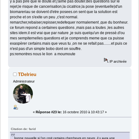
y a pas pire que le doute.et j'aime pas douter.des questions sur le
rejet,le risque de cancerisation,la cicatrice,la pose (eventuelle)d'un
biomareriau se doivent d'etre posees.on sent que la solution est
proche et on s'exite un peu ,c'est normal.
remarcher,rebaiser,repisser,redefequer normalement ,que du bonheur.
ce forum repond a certaines questions ,mais pas a toutes ,les autres
sites idem.il est vrai que par nature ,je suis quelqu'un de pressè.d'ou
mes sempiternelles questions et je comprends meme que ca puisse
exaspèrer certains.mais que veus tu ,on ne se refait pas........et puis ce
n'est pas d'un simple bobo dont on souffre.
ps:remontres nous le lion a moumoute
IP archivée
TDelrieu
Administrateur
«
Réponse #23 le:
16 octobre 2010 à 10:43:17 »
Citation de: farid
bonne nouvelle si l'on croit certains chercheurs en neuro ,il y aura une