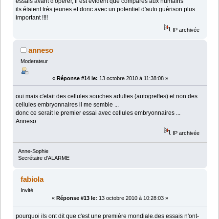
essais avant d'opérer, il est évident que comparés aux humains
ils étaient très jeunes et donc avec un potentiel d'auto guérison plus
important !!!!
IP archivée
anneso
Moderateur
«
Réponse #14 le:
13 octobre 2010 à 11:38:08 »
oui mais c'etait des cellules souches adultes (autogreffes) et non des
cellules embryonnaires il me semble ...
donc ce serait le premier essai avec cellules embryonnaires ...
Anneso
IP archivée
Anne-Sophie
Secrétaire d'ALARME
fabiola
Invité
«
Réponse #13 le:
13 octobre 2010 à 10:28:03 »
pourquoi ils ont dit que c'est une première mondiale.des essais n'ont-