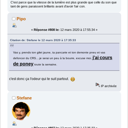
C'est parce que la vitesse de la lumière est plus grande que celle du son que
tant de gens paraissent brillants avant d'avoir l'air con.
Pipo
«
Réponse #808 le:
12 mars 2020 à 17:55:34 »
Citation de: Stefane le 12 mars 2020 à 17:35:33
Vas y, prends ton gilet jaune, ta pancarte et ton demonte pneu et vas
j'ai cours
defoncer du CRS....je serai un peu à la bourre, excuse moi,
de poney
toute la semaine.
c'est donc ça l'odeur qui te suit partout.
IP archivée
Stefane
«
Réponse #807 le:
12 mars 2020 à 17:35:33 »