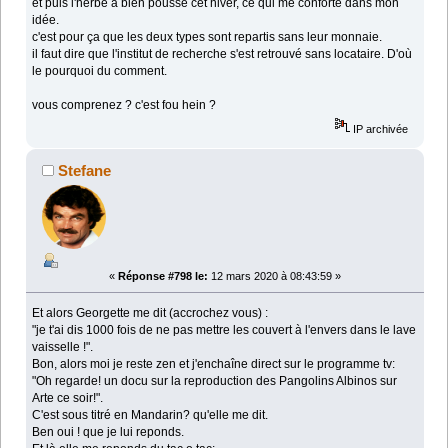
et puis l'herbe a bien poussé cet hiver, ce qui me conforte dans mon
idée.
c'est pour ça que les deux types sont repartis sans leur monnaie.
il faut dire que l'institut de recherche s'est retrouvé sans locataire. D'où
le pourquoi du comment.
vous comprenez ? c'est fou hein ?
IP archivée
Stefane
«
Réponse #798 le:
12 mars 2020 à 08:43:59 »
Et alors Georgette me dit (accrochez vous) :
"je t'ai dis 1000 fois de ne pas mettre les couvert à l'envers dans le lave
vaisselle !".
Bon, alors moi je reste zen et j'enchaîne direct sur le programme tv:
"Oh regarde! un docu sur la reproduction des Pangolins Albinos sur
Arte ce soir!".
C'est sous titré en Mandarin? qu'elle me dit.
Ben oui ! que je lui reponds.