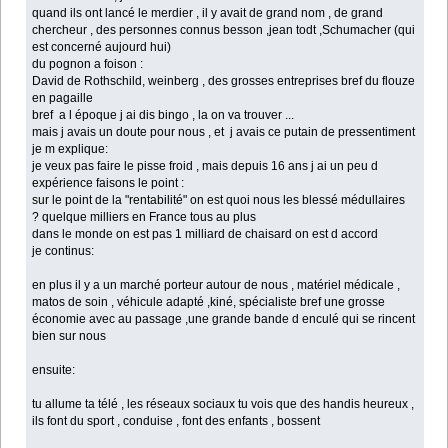
quand ils ont lancé le merdier , il y avait de grand nom , de grand
chercheur , des personnes connus besson ,jean todt ,Schumacher (qui
est concerné aujourd hui)
du pognon a foison :
David de Rothschild, weinberg , des grosses entreprises bref du flouze
en pagaille
bref a l époque j ai dis bingo , la on va trouver ...
mais j avais un doute pour nous , et j avais ce putain de pressentiment
je m explique:
je veux pas faire le pisse froid , mais depuis 16 ans j ai un peu d
expérience faisons le point :
sur le point de la "rentabilité" on est quoi nous les blessé médullaires
? quelque milliers en France tous au plus
dans le monde on est pas 1 milliard de chaisard on est d accord
je continus:
en plus il y a un marché porteur autour de nous , matériel médicale ,
matos de soin , véhicule adapté ,kiné, spécialiste bref une grosse
économie avec au passage ,une grande bande d enculé qui se rincent
bien sur nous
ensuite:
tu allume ta télé , les réseaux sociaux tu vois que des handis heureux ,
ils font du sport , conduise , font des enfants , bossent