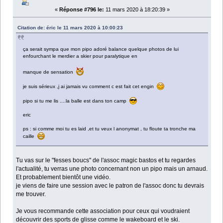
«
Réponse #796 le:
11 mars 2020 à 18:20:39 »
Citation de: éric le 11 mars 2020 à 10:00:23
ça serait sympa que mon pipo adoré balance quelque photos de lui
enfourchant le merdier a skier pour paralytique en
manque de sensation
je suis sérieux ,j ai jamais vu comment c est fait cet engin
pipo si tu me lis ....la balle est dans ton camp
eric
ps : si comme moi tu es laid ,et tu veux l anonymat , tu floute ta tronche ma
caille
Tu vas sur le "fesses boucs" de l'assoc magic bastos et tu regardes
l'actualité, tu verras une photo concernant non un pipo mais un arnaud.
Et probablement bientôt une vidéo.
je viens de faire une session avec le patron de l'assoc donc tu devrais
me trouver.
Je vous recommande cette association pour ceux qui voudraient
découvrir des sports de glisse comme le wakeboard et le ski.