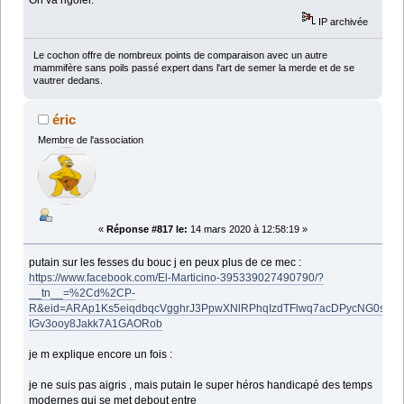
IP archivée
Le cochon offre de nombreux points de comparaison avec un autre
mammifère sans poils passé expert dans l'art de semer la merde et de se
vautrer dedans.
éric
Membre de l'association
«
Réponse #817 le:
14 mars 2020 à 12:58:19 »
putain sur les fesses du bouc j en peux plus de ce mec :
https://www.facebook.com/El-Marticino-395339027490790/?
__tn__=%2Cd%2CP-
R&eid=ARAp1Ks5eiqdbqcVgghrJ3PpwXNlRPhqIzdTFlwq7acDPycNG0sgtF
IGv3ooy8Jakk7A1GAORob
je m explique encore un fois :
je ne suis pas aigris , mais putain le super héros handicapé des temps
modernes qui se met debout entre