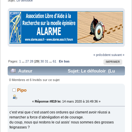
Sujet:
Le défouloir
« précédent
suivant »
Pages:
1
...
27
28
[
29
]
30
31
...
61
En bas
IMPRIMER
Auteur
Sujet: Le défouloir (Lu
1288812 fois)
0 Membres et 6 Invités sur ce sujet
Pipo
«
Réponse #819 le:
14 mars 2020 à 16:49:36 »
c’est vrai que c’est usant ces ordures qui clament avoir réussi a
remarcher a force d’abnégation et de courage.
du coup, nous qui restons le cul assis’ nous sommes des grosses
feignasses ?