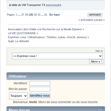
la bible du VW Transporter T4
www.buspirit
.
Pages:
1
...
27
28
[
29
]
30
31
...
61
En haut
IMPRIMER
« précédent
suivant »
Association Libre d'Aide a la Recherche sur la Moelle Epiniere
»
LA VIE QUOTIDIENNE
»
Exprimez-vous !
(Modérateurs:
TDelrieu
,
sylvia
,
chris26
,
anneso
) »
Sujet:
Le défouloir
Aller à:
Utilisateur
Identifiant:
Mot de passe:
Bienvenue,
Invité
. Merci de
vous connecter
ou de
vous inscrire
.
Menu forum