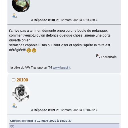
«
Réponse #810 le:
12 mars 2020 à 18:33:38 »
j'arrive pas a tenir un démonte pneu ou une boule de pétanque,
comment veux-tu qu'on défonce quelque chose...même une porte
ouverte on en
serait pas capable!!...bin oui! faut viser et après l'apéro la mire est
déréglée!!!
IP archivée
la bible du VW Transporter T4
www.buspirit
.
20100
«
Réponse #809 le:
12 mars 2020 à 18:04:32 »
Citation de: farid le 12 mars 2020 à 15:32:37