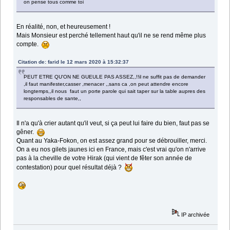
on pense tous comme toi
En réalité, non, et heureusement !
Mais Monsieur est perché tellement haut qu'il ne se rend même plus
compte.
Citation de: farid le 12 mars 2020 à 15:32:37
PEUT ETRE QU'ON NE GUEULE PAS ASSEZ,,!!il ne suffit pas de demander
,il faut manifester,casser ,menacer ,,sans ca ,on peut attendre encore
longtemps,,il nous faut un porte parole qui sait taper sur la table aupres des
responsables de sante,,
Il n'a qu'à crier autant qu'il veut, si ça peut lui faire du bien, faut pas se
gêner.
Quant au Yaka-Fokon, on est assez grand pour se débrouiller, merci.
On a eu nos gilets jaunes ici en France, mais c'est vrai qu'on n'arrive
pas à la cheville de votre Hirak (qui vient de fêter son année de
contestation) pour quel résultat déjà ?
IP archivée