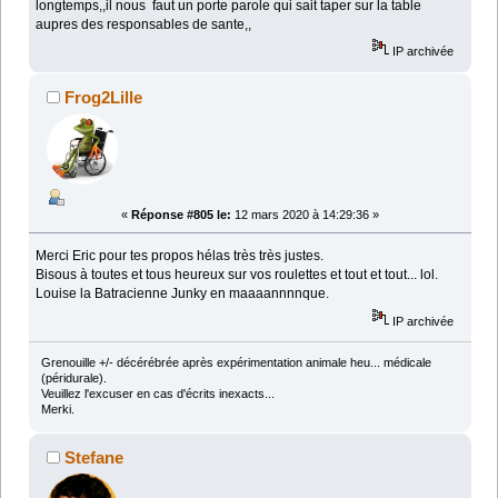
longtemps,,il nous faut un porte parole qui sait taper sur la table
aupres des responsables de sante,,
IP archivée
Frog2Lille
«
Réponse #805 le:
12 mars 2020 à 14:29:36 »
Merci Eric pour tes propos hélas très très justes.
Bisous à toutes et tous heureux sur vos roulettes et tout et tout... lol.
Louise la Batracienne Junky en maaaannnnque.
IP archivée
Grenouille +/- décérébrée après expérimentation animale heu... médicale
(péridurale).
Veuillez l'excuser en cas d'écrits inexacts...
Merki.
Stefane