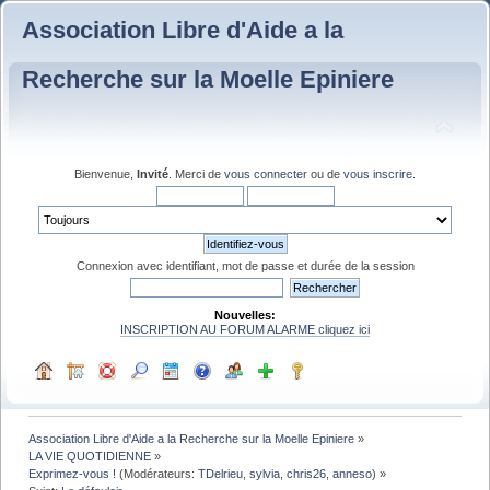
Association Libre d'Aide a la
Recherche sur la Moelle Epiniere
Bienvenue,
Invité
. Merci de
vous connecter
ou de
vous inscrire
.
Connexion avec identifiant, mot de passe et durée de la session
Nouvelles:
INSCRIPTION AU FORUM ALARME cliquez ici
Association Libre d'Aide a la Recherche sur la Moelle Epiniere
»
LA VIE QUOTIDIENNE
»
Exprimez-vous !
(Modérateurs:
TDelrieu
,
sylvia
,
chris26
,
anneso
) »