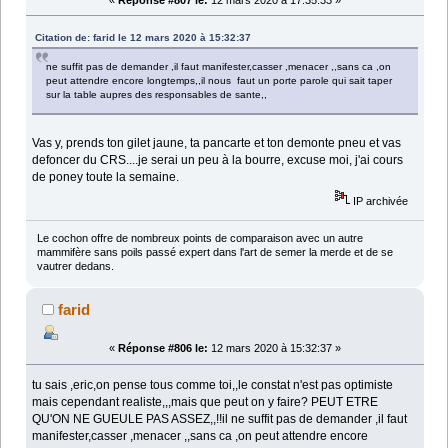
Citation de: farid le 12 mars 2020 à 15:32:37
ne suffit pas de demander ,il faut manifester,casser ,menacer ,,sans ca ,on
peut attendre encore longtemps,,il nous faut un porte parole qui sait taper
sur la table aupres des responsables de sante,,
Vas y, prends ton gilet jaune, ta pancarte et ton demonte pneu et vas
defoncer du CRS....je serai un peu à la bourre, excuse moi, j'ai cours
de poney toute la semaine.
IP archivée
Le cochon offre de nombreux points de comparaison avec un autre
mammifère sans poils passé expert dans l'art de semer la merde et de se
vautrer dedans.
farid
«
Réponse #806 le:
12 mars 2020 à 15:32:37 »
tu sais ,eric,on pense tous comme toi,,le constat n'est pas optimiste
mais cependant realiste,,,mais que peut on y faire? PEUT ETRE
QU'ON NE GUEULE PAS ASSEZ,,!!il ne suffit pas de demander ,il faut
manifester,casser ,menacer ,,sans ca ,on peut attendre encore