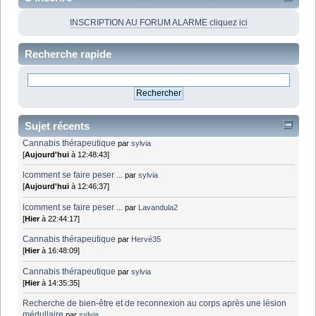
INSCRIPTION AU FORUM ALARME cliquez ici
Recherche rapide
Sujet récents
Cannabis thérapeutique
par
sylvia
[
Aujourd'hui
à 12:48:43]
lcomment se faire peser ...
par
sylvia
[
Aujourd'hui
à 12:46:37]
lcomment se faire peser ...
par
Lavandula2
[
Hier
à 22:44:17]
Cannabis thérapeutique
par
Hervé35
[
Hier
à 16:48:09]
Cannabis thérapeutique
par
sylvia
[
Hier
à 14:35:35]
Recherche de bien-être et de reconnexion au corps après une lésion
médullaire
par
sylvia