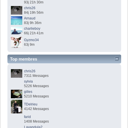
93j 21h 30m
chris26
84j 19h 56m
Arnaud
83j 9h 36m
charlieboy
66j 21h 41m
Gyzmo34
63j 9m
Top membres
chris26
7311 Messages
sylvia
5226 Messages
gilles
5210 Messages
TDelrieu
4142 Messages
farid
1408 Messages
Lavandula2