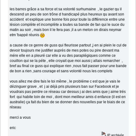
les barres grâce a sa force et sa volonté surhumaine , le gazier qu il
descend un peu de son trône d handicapé plus heureux qu avant son
accident et explique une bonne fois pour toute la différence entre une
lésion complète et incomplète a toutes sa bande de fan qui le suce du
matin au soir , mais bon il le fera pas ,il a un melon on dirais neymar
etm 'bappé réunis
a cause de ce genre de guss qui fleurisse partout ,j en ai plein le cul de
devoir toujours me justifier auprès de mes potes ou pire devant ma
mére elle en a pleuré car elle a vu des paraplégiques comme ce
couillon qui se la péte , elle croyait que moi aussi j allais remarcher ,
bref au final ce guss qui explique rien ,nous fait passer pour une bande
de bon a rien ,sans courage et sans volonté nous les complets
vous allez me dire fais le toi même , le probléme c est que je vais le
dézinguer grave , et j ai déjà pris plusieurs ban sur Facebook et je
voudrais pas perdre ce réseau car dessus j ai des amis que j aime trés
fort qui habite loin de moi , dont mon meilleur amis d enfance (il est en
australie) ça fait du bien de se donner des nouvelles par le biais de ce
réseau
merci a vous
eric
IP archivée