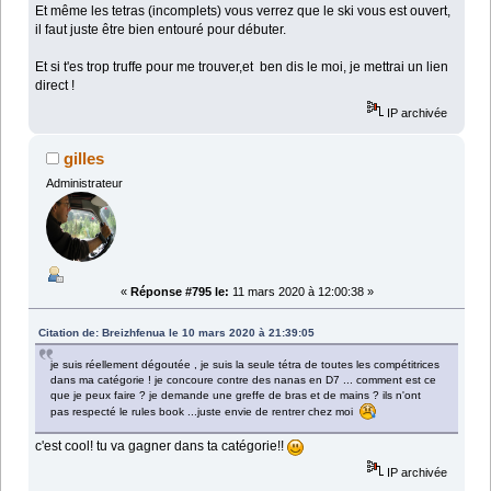
Et même les tetras (incomplets) vous verrez que le ski vous est ouvert,
il faut juste être bien entouré pour débuter.
Et si t'es trop truffe pour me trouver,et ben dis le moi, je mettrai un lien
direct !
IP archivée
gilles
Administrateur
«
Réponse #795 le:
11 mars 2020 à 12:00:38 »
Citation de: Breizhfenua le 10 mars 2020 à 21:39:05
je suis réellement dégoutée , je suis la seule tétra de toutes les compétitrices
dans ma catégorie ! je concoure contre des nanas en D7 ... comment est ce
que je peux faire ? je demande une greffe de bras et de mains ? ils n'ont
pas respecté le rules book ...juste envie de rentrer chez moi
c'est cool! tu va gagner dans ta catégorie!!
IP archivée