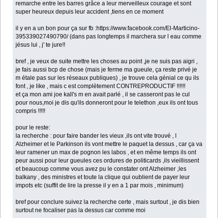
remarche entre les barres grâce a leur merveilleux courage et sont
super heureux depuis leur accident ,tiens en ce moment
il y en a un bon pour ça sur fb :https://www.facebook.com/El-Marticino-
395339027490790/ (dans pas longtemps il marchera sur l eau comme
jésus lui , j' te jure!!
bref , je veux de suite mettre les choses au point ,je ne suis pas aigri ,
je fais aussi bcp de chose (mais je ferme ma gueule, ça reste privé je
m étale pas sur les réseaux publiques) , je trouve cela génial ce qu ils
font , je like , mais c est complètement CONTREPRODUCTIF !!!!!!
et ça mon ami joe kall's m en avait parlé , il se casseront pas le cul
pour nous,moi je dis qu'ils donneront pour le telethon ,eux ils ont tous
compris !!!!!
pour le reste:
la recherche : pour faire bander les vieux ,ils ont vite trouvé , l
Alzheimer et le Parkinson ils vont mettre le paquet la dessus , car ça va
leur ramener un max de pognon les labos , et en même temps ils ont
peur aussi pour leur gueules ces ordures de politicards ,ils vieillissent
et beaucoup comme vous avez pu le constater ont Alzheimer ,les
balkany , des ministres et toute la clique qui oublient de payer leur
impots etc (suffit de lire la presse il y en a 1 par mois , minimum)
bref pour conclure suivez la recherche certe , mais surtout , je dis bien
surtout ne focaliser pas la dessus car comme moi