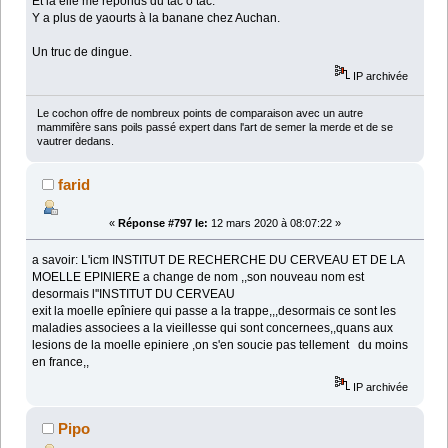
Et là elle me reponds du tac o tac:
Y a plus de yaourts à la banane chez Auchan.
Un truc de dingue.
IP archivée
Le cochon offre de nombreux points de comparaison avec un autre
mammifère sans poils passé expert dans l'art de semer la merde et de se
vautrer dedans.
farid
«
Réponse #797 le:
12 mars 2020 à 08:07:22 »
a savoir: L'icm INSTITUT DE RECHERCHE DU CERVEAU ET DE LA
MOELLE EPINIERE a change de nom ,,son nouveau nom est
desormais l''INSTITUT DU CERVEAU
exit la moelle epîniere qui passe a la trappe,,,desormais ce sont les
maladies associees a la vieillesse qui sont concernees,,quans aux
lesions de la moelle epiniere ,on s'en soucie pas tellement du moins
en france,,
IP archivée
Pipo