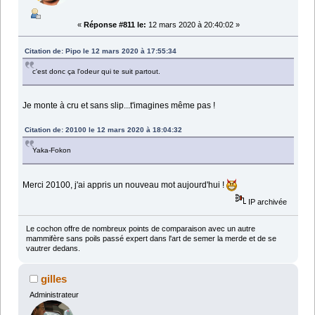
«
Réponse #811 le:
12 mars 2020 à 20:40:02 »
Citation de: Pipo le 12 mars 2020 à 17:55:34
c'est donc ça l'odeur qui te suit partout.
Je monte à cru et sans slip...t'imagines même pas !
Citation de: 20100 le 12 mars 2020 à 18:04:32
Yaka-Fokon
Merci 20100, j'ai appris un nouveau mot aujourd'hui !
IP archivée
Le cochon offre de nombreux points de comparaison avec un autre
mammifère sans poils passé expert dans l'art de semer la merde et de se
vautrer dedans.
gilles
Administrateur