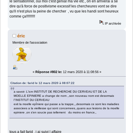
le sensationnel, oui moi c'est génial ma vie etc., on en arriverai à se
dire qu'à force de positivisme excessif les chercheures vont se dire
qu'il n'est plus la peine de chercher , vu que les handi sont heureux
comme ça!!!!!!!!!!
IP archivée
éric
Membre de l'association
«
Réponse #802 le:
12 mars 2020 à 11:08:56 »
Citation de: farid le 12 mars 2020 à 08:07:22
a savoir: L'icm INSTITUT DE RECHERCHE DU CERVEAU ET DE LA
MOELLE EPINIERE a change de nom ,,son nouveau nom est desormais
l''INSTITUT DU CERVEAU
exit la moelle epîniere qui passe a la trappe,,,desormais ce sont les maladies
associees a la vieillesse qui sont concernees,,quans aux lesions de la moelle
epiniere ,on s'en soucie pas tellement du moins en france,,
tous a fait farid , j ai suivi l affaire