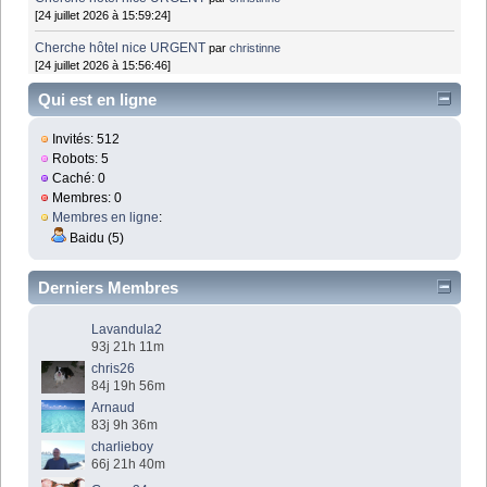
[24 juillet 2026 à 15:59:24]
Cherche hôtel nice URGENT
par
christinne
[24 juillet 2026 à 15:56:46]
Qui est en ligne
Invités: 512
Robots: 5
Caché: 0
Membres: 0
Membres en ligne
:
Baidu (5)
Derniers Membres
Lavandula2
93j 21h 11m
chris26
84j 19h 56m
Arnaud
83j 9h 36m
charlieboy
66j 21h 40m