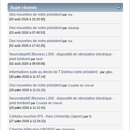
Sujet récents
Des nouvelles de notre président
par
Isa
[03 août 2026 à 15:20:30]
Des nouvelles de notre président
par
misterjp
[03 août 2026 à 07:45:53]
Des nouvelles de notre président
par
Isa
[02 août 2026 à 17:42:25]
NeurostepMC/Bioness L300 : dispositifs de stimulation électrique -
pied tombant
par
farid
[02 août 2026 à 08:09:06]
Informations suite au décès de T Delrieu notre président .
par
gilles
[30 juillet 2026 à 11:47:14]
Des nouvelles de notre président
par
Couette de cheval
[29 juillet 2026 à 11:21:21]
NeurostepMC/Bioness L300 : dispositifs de stimulation électrique -
pied tombant
par
Couette de cheval
[29 juillet 2026 à 11:12:41]
Cellules souches iPS - Keio University (Japon)
par
fti
[27 juillet 2026 à 12:24:22]
Cherche hôtel nice URGENT
par
christinne