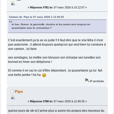
«
Réponse #781 le:
07 mars 2020 à 15:12:07 »
Citation de: Pipo le 07 mars 2020 à 12:49:25
et heu, floreve, la grenouille, doudou et les autres sont toujours en
quarantaine avec le coronavirus ?
C'est exactement ça tu as vu juste !! il faut dire que le vrai tétra il n'est
pas autonome , il attend toujours quelqu'un qui veut bien lui conduire à
son camion , lui faire
ses sondages, lui mettre son blouson son écharpe ses lunettes son
bonnet en hiver son téléphone !
Et comme il en raz le cul d'être dépendant , la quarantaine ça lui fait
une belle jambe ! ha ha
IP archivée
Pipo
«
Réponse #780 le:
07 mars 2020 à 12:49:25 »
quinze jours de ski et j’arrive plus a suivre les propos des neuneus du