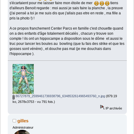
s'écartaient pour me laisser faire mon étoile de mer
tiens
d'ailleurs Benoit regarde : moi aussi je sais faire la planche , la preuve
(j'ai pensé a toi je me suis dis que j'allais pas etre en reste , ma fille a
pris la photo !) !
A ce propos franchement Center Parcs en famille c'est chouette quand
on a des enfants d'âge totalement décalés , chacun y trouve son
compte ! ils ont un hippocampe a disposition sous le dôme et aussi le
truc pour lancer les boules au bowling (que tu fais des strike et que tes
gosses sont vénère) , et douche pas mal (je me douchais dans
l'hippocampe ).
86727879_2599461736938796_6348532614965493760_n.jpg
(879.19
ko, 2678x3753 - vu 791 fois.)
IP archivée
gilles
Administrateur