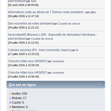
pied tombant
par
farid
[02 août 2026 à 08:09:06]
Informations suite au décès de T Delrieu notre président .
par
gilles
[30 juillet 2026 à 11:47:14]
Des nouvelles de notre président
par
Couette de cheval
[29 juillet 2026 à 11:21:21]
NeurostepMC/Bioness L300 : dispositifs de stimulation électrique -
pied tombant
par
Couette de cheval
[29 juillet 2026 à 11:12:41]
Cellules souches iPS - Keio University (Japon)
par
fti
[27 juillet 2026 à 12:24:22]
Cherche hôtel nice URGENT
par
christinne
[24 juillet 2026 à 15:59:24]
Cherche hôtel nice URGENT
par
christinne
[24 juillet 2026 à 15:56:46]
Qui est en ligne
Invités: 530
Robots: 17
Caché: 0
Membres: 0