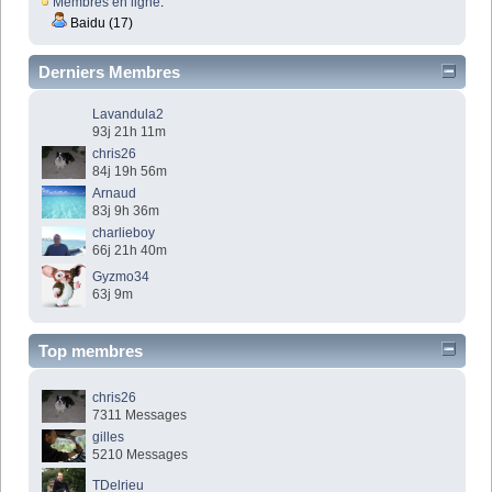
Membres en ligne
:
Baidu (17)
Derniers Membres
Lavandula2
93j 21h 11m
chris26
84j 19h 56m
Arnaud
83j 9h 36m
charlieboy
66j 21h 40m
Gyzmo34
63j 9m
Top membres
chris26
7311 Messages
gilles
5210 Messages
TDelrieu