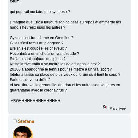
forum,
qui pourrait me faire une synthèse ?
j’imagine que Eric a toujours son colosse au repos et emmerde les
handis heureux mais les autres ?
Gyzmo s’est transformé en Gremlins ?
Gilles s’est remis au plongeon ?
Breizh s’est coupée les cheveux ?
Rozentruk a enfin choisi un vrai pseudo ?
Stefane sent toujours des pieds ?
Kristof arrive enfin a se mettre les doigts dans le nez ?
20100 a abandonné le tennis pour se mettre a un vrai sport ?
letetra a laissé sa place de plus vieux du forum ou il tient le coup ?
Farid est devenu drôle ?
et heu, floreve, la grenouille, doudou et les autres sont toujours en
quarantaine avec le coronavirus ?
ARGHHHHHHHHHHHHHHH
IP archivée
Stefane