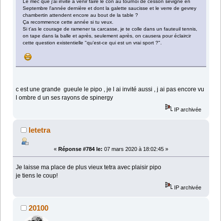
Le mec que j'ai invité à venir faire le con au tournoi de cesson sévigné en
Septembre l'année dernière et dont la galette saucisse et le verre de gevrey
chambertin attendent encore au bout de la table ?
Ça recommence cette année si tu veux.
Si t'as le courage de ramener ta carcasse, je te colle dans un fauteuil tennis,
on tape dans la balle et après, seulement après, on causera pour éclaircir
cette question existentielle "qu'est-ce qui est un vrai sport ?".
c est une grande gueule le pipo , je l ai invité aussi , j ai pas encore vu
l ombre d un ses rayons de spinergy
IP archivée
letetra
«
Réponse #784 le:
07 mars 2020 à 18:02:45 »
Je laisse ma place de plus vieux tetra avec plaisir pipo
je tiens le coup!
IP archivée
20100