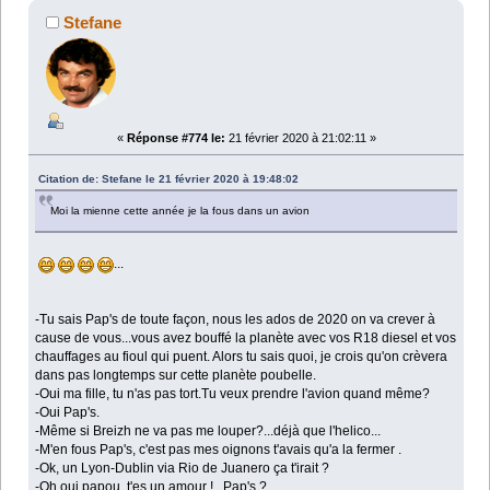
Stefane
«
Réponse #774 le:
21 février 2020 à 21:02:11 »
Citation de: Stefane le 21 février 2020 à 19:48:02
Moi la mienne cette année je la fous dans un avion
...
-Tu sais Pap's de toute façon, nous les ados de 2020 on va crever à
cause de vous...vous avez bouffé la planète avec vos R18 diesel et vos
chauffages au fioul qui puent. Alors tu sais quoi, je crois qu'on crèvera
dans pas longtemps sur cette planète poubelle.
-Oui ma fille, tu n'as pas tort.Tu veux prendre l'avion quand même?
-Oui Pap's.
-Même si Breizh ne va pas me louper?...déjà que l'helico...
-M'en fous Pap's, c'est pas mes oignons t'avais qu'a la fermer .
-Ok, un Lyon-Dublin via Rio de Juanero ça t'irait ?
-Oh oui papou, t'es un amour !...Pap's ?