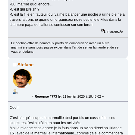
-Oui ma fille quoi encore...
-C'est qui Breizh ?
-C'est la fille en fauteuil qui va me balancer une poche à urine pleine à
travers la tronche quand on organisera notre petite fête.Files dans ta
chambre papa doit aller se confesser sur son forum.
IP archivée
Le cochon offre de nombreux points de comparaison avec un autre
mammifère sans poils passé expert dans l'art de semer la merde et de se
vautrer dedans.
Stefane
«
Réponse #773 le:
21 février 2020 à 19:48:02 »
Cool !
C'est sûr qu'occuper la marmaille c'est parfois un casse tête...ces
structures c'est plutôt bien pour les activités.
Moi la mienne cette année je la fous dans un avion direction l'Irlande
15 j avec de la marmaille internationale...comme ça elle commencera