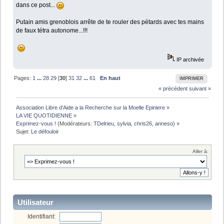
dans ce post...
Putain amis grenoblois arrête de te rouler des pétards avec tes mains
de faux tétra autonome...!!!
IP archivée
Pages:
1
...
28
29
[
30
]
31
32
...
61
En haut
IMPRIMER
« précédent
suivant »
Association Libre d'Aide a la Recherche sur la Moelle Epiniere
»
LA VIE QUOTIDIENNE
»
Exprimez-vous !
(Modérateurs:
TDelrieu
,
sylvia
,
chris26
,
anneso
) »
Sujet:
Le défouloir
Aller à:
Utilisateur
Identifiant: