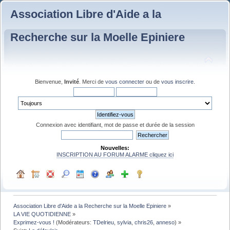
Association Libre d'Aide a la
Recherche sur la Moelle Epiniere
Bienvenue,
Invité
. Merci de
vous connecter
ou de
vous inscrire
.
Connexion avec identifiant, mot de passe et durée de la session
Nouvelles:
INSCRIPTION AU FORUM ALARME cliquez ici
Association Libre d'Aide a la Recherche sur la Moelle Epiniere
»
LA VIE QUOTIDIENNE
»
Exprimez-vous !
(Modérateurs:
TDelrieu
,
sylvia
,
chris26
,
anneso
) »