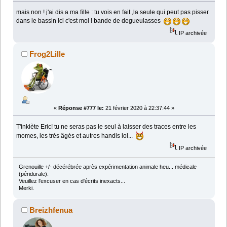
mais non ! j'ai dis a ma fille : tu vois en fait ,la seule qui peut pas pisser
dans le bassin ici c'est moi ! bande de degueulasses
IP archivée
Frog2Lille
«
Réponse #777 le:
21 février 2020 à 22:37:44 »
T'inkiète Eric! tu ne seras pas le seul à laisser des traces entre les
momes, les très âgés et autres handis lol...
IP archivée
Grenouille +/- décérébrée après expérimentation animale heu... médicale
(péridurale).
Veuillez l'excuser en cas d'écrits inexacts...
Merki.
Breizhfenua