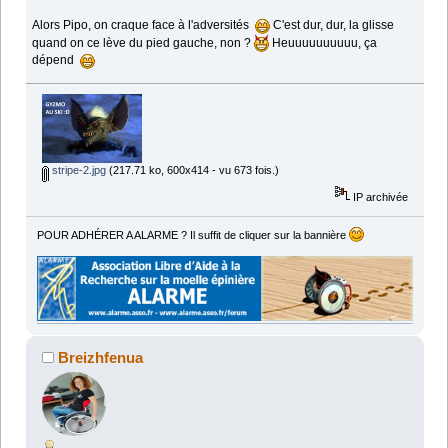
Alors Pipo, on craque face à l'adversités
C'est dur, dur, la glisse
quand on ce lève du pied gauche, non ?
Heuuuuuuuuuu, ça
dépend
stripe-2.jpg
(217.71 ko, 600x414 - vu 673 fois.)
IP archivée
POUR ADHÉRER A ALARME ? Il suffit de cliquer sur la bannière
Breizhfenua