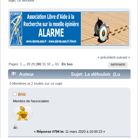
Sujet:
Le défouloir
« précédent
suivant »
Pages:
1
...
28
29
[
30
]
31
32
...
61
En bas
IMPRIMER
Auteur
Sujet: Le défouloir (Lu
1282308 fois)
0 Membres et 2 Invités sur ce sujet
éric
Membre de l'association
«
Réponse #794 le:
11 mars 2020 à 10:00:23 »