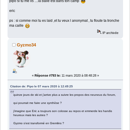
pipo si tu me lis ....la balle est dans ton camp
eric
ps : si comme moi tu es laid ,et tu veux l anonymat , tu floute ta tronche
ma caille
IP archivée
Gyzmo34
«
Réponse #793 le:
11 mars 2020 à 08:48:28 »
Citation de: Pipo le 07 mars 2020 à 12:49:25
quinze jours de ski et j’arrive plus a suivre les propos des neuneus du forum,
qui pourrait me faire une synthèse ?
j’imagine que Eric a toujours son colosse au repos et emmerde les handis
heureux mais les autres ?
Gyzmo s’est transformé en Gremlins ?