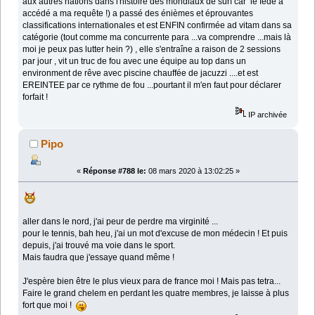
aux autres nations dans l'histoire des mondiaux de surf car le fédé a
accédé a ma requête !) a passé des énièmes et éprouvantes
classifications internationales et est ENFIN confirmée ad vitam dans sa
catégorie (tout comme ma concurrente para ...va comprendre ...mais là
moi je peux pas lutter hein ?) , elle s'entraîne a raison de 2 sessions
par jour , vit un truc de fou avec une équipe au top dans un
environment de rêve avec piscine chauffée de jacuzzi ....et est
EREINTEE par ce rythme de fou ...pourtant il m'en faut pour déclarer
forfait !
IP archivée
Pipo
«
Réponse #788 le:
08 mars 2020 à 13:02:25 »
aller dans le nord, j'ai peur de perdre ma virginité ...
pour le tennis, bah heu, j'ai un mot d'excuse de mon médecin ! Et puis
depuis, j'ai trouvé ma voie dans le sport.
Mais faudra que j'essaye quand même !
J'espère bien être le plus vieux para de france moi ! Mais pas tetra...
Faire le grand chelem en perdant les quatre membres, je laisse à plus
fort que moi !