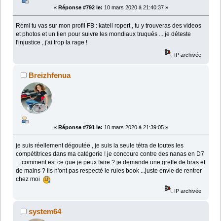
«
Réponse #792 le:
10 mars 2020 à 21:40:37 »
Rémi tu vas sur mon profil FB : katell ropert , tu y trouveras des videos
et photos et un lien pour suivre les mondiaux truqués ... je déteste
l'injustice , j'ai trop la rage !
IP archivée
Breizhfenua
«
Réponse #791 le:
10 mars 2020 à 21:39:05 »
je suis réellement dégoutée , je suis la seule tétra de toutes les
compétitrices dans ma catégorie ! je concoure contre des nanas en D7
... comment est ce que je peux faire ? je demande une greffe de bras et
de mains ? ils n'ont pas respecté le rules book ...juste envie de rentrer
chez moi
IP archivée
system64