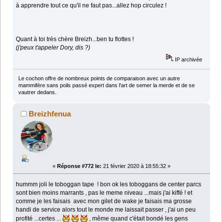
à apprendre tout ce qu'il ne faut pas...allez hop circulez !
Quant à toi très chère Breizh...ben tu flottes !
(j'peux t'appeler Dory, dis ?)
IP archivée
Le cochon offre de nombreux points de comparaison avec un autre
mammifère sans poils passé expert dans l'art de semer la merde et de se
vautrer dedans.
Breizhfenua
«
Réponse #772 le:
21 février 2020 à 18:55:32 »
hummm joli le toboggan tape ! bon ok les toboggans de center parcs
sont bien moins marrants , pas le meme niveau ...mais j'ai kiffé ! et
comme je les faisais avec mon gilet de wake je faisais ma grosse
handi de service alors tout le monde me laissait passer , j'ai un peu
profité ...certes ...
, même quand c'était bondé les gens