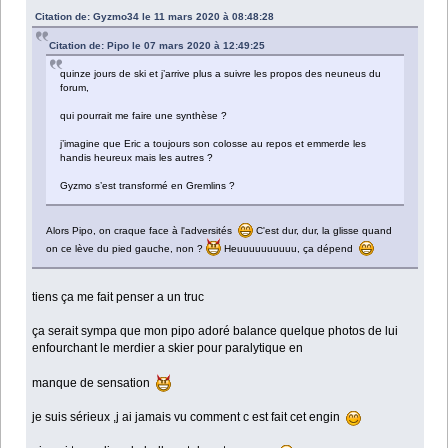
Citation de: Gyzmo34 le 11 mars 2020 à 08:48:28
Citation de: Pipo le 07 mars 2020 à 12:49:25
quinze jours de ski et j’arrive plus a suivre les propos des neuneus du
forum,
qui pourrait me faire une synthèse ?
j’imagine que Eric a toujours son colosse au repos et emmerde les
handis heureux mais les autres ?
Gyzmo s’est transformé en Gremlins ?
Alors Pipo, on craque face à l'adversités
C'est dur, dur, la glisse quand
on ce lève du pied gauche, non ?
Heuuuuuuuuuu, ça dépend
tiens ça me fait penser a un truc
ça serait sympa que mon pipo adoré balance quelque photos de lui
enfourchant le merdier a skier pour paralytique en
manque de sensation
je suis sérieux ,j ai jamais vu comment c est fait cet engin