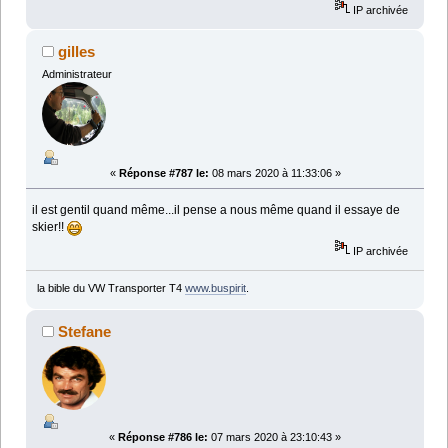
IP archivée
gilles
Administrateur
«
Réponse #787 le:
08 mars 2020 à 11:33:06 »
il est gentil quand même...il pense a nous même quand il essaye de
skier!!
IP archivée
la bible du VW Transporter T4
www.buspirit
.
Stefane
«
Réponse #786 le:
07 mars 2020 à 23:10:43 »