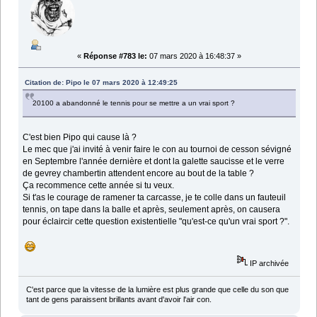
«
Réponse #783 le:
07 mars 2020 à 16:48:37 »
Citation de: Pipo le 07 mars 2020 à 12:49:25
20100 a abandonné le tennis pour se mettre a un vrai sport ?
C'est bien Pipo qui cause là ?
Le mec que j'ai invité à venir faire le con au tournoi de cesson sévigné
en Septembre l'année dernière et dont la galette saucisse et le verre
de gevrey chambertin attendent encore au bout de la table ?
Ça recommence cette année si tu veux.
Si t'as le courage de ramener ta carcasse, je te colle dans un fauteuil
tennis, on tape dans la balle et après, seulement après, on causera
pour éclaircir cette question existentielle "qu'est-ce qu'un vrai sport ?".
IP archivée
C'est parce que la vitesse de la lumière est plus grande que celle du son que
tant de gens paraissent brillants avant d'avoir l'air con.