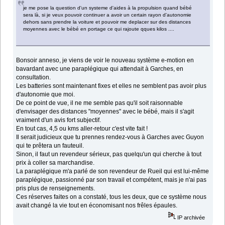
je me pose la question d'un systeme d'aides à la propulsion quand bébé
sera là, si je veux pouvoir continuer a avoir un certain rayon d'autonomie
dehors sans prendre la voiture et pouvoir me deplacer sur des distances
moyennes avec le bébé en portage ce qui rajoute qques kilos ....
Bonsoir anneso, je viens de voir le nouveau système e-motion en
bavardant avec une paraplégique qui attendait à Garches, en
consultation.
Les batteries sont maintenant fixes et elles ne semblent pas avoir plus
d'autonomie que moi.
De ce point de vue, il ne me semble pas qu'il soit raisonnable
d'envisager des distances "moyennes" avec le bébé, mais il s'agit
vraiment d'un avis fort subjectif.
En tout cas, 4,5 ou kms aller-retour c'est vite fait !
Il serait judicieux que tu prennes rendez-vous à Garches avec Guyon
qui te prêtera un fauteuil.
Sinon, il faut un revendeur sérieux, pas quelqu'un qui cherche à tout
prix à coller sa marchandise.
La paraplégique m'a parlé de son revendeur de Rueil qui est lui-même
paraplégique, passionné par son travail et compétent, mais je n'ai pas
pris plus de renseignements.
Ces réserves faites on a constaté, tous les deux, que ce système nous
avait changé la vie tout en économisant nos frêles épaules.
IP archivée