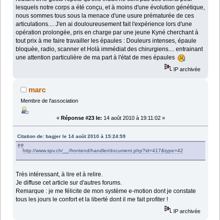
lesquels notre corps a été conçu, et à moins d'une évolution génétique,
nous sommes tous sous la menace d'une usure prématurée de ces
articulations.... J'en ai douloureusement fait l'expérience lors d'une
opération prolongée, pris en charge par une jeune Kyné cherchant à
tout prix à me faire travailler les épaules : Douleurs intenses, épaule
bloquée, radio, scanner et Holà immédiat des chirurgiens.... entrainant
une attention particulière de ma part à l'état de mes épaules
IP archivée
marc
Membre de l'association
«
Réponse #23 le:
14 août 2010 à 19:11:02 »
Citation de: bagjer le 14 août 2010 à 15:24:59
http://www.spv.ch/__/frontend/handler/document.php?id=417&type=42
Très intéressant, à lire et à relire.
Je diffuse cet article sur d'autres forums.
Remarque : je me félicite de mon système e-motion dont je constate
tous les jours le confort et la liberté dont il me fait profiter !
IP archivée