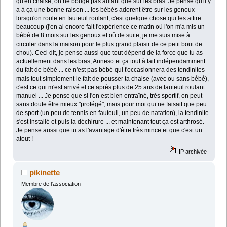
qu'en chaise, on ne bouge pas autant que sur les bras. Je pense qu'il y
a à ça une bonne raison ... les bébés adorent être sur les genoux
lorsqu'on roule en fauteuil roulant, c'est quelque chose qui les attire
beaucoup (j'en ai encore fait l'expérience ce matin où l'on m'a mis un
bébé de 8 mois sur les genoux et où de suite, je me suis mise à
circuler dans la maison pour le plus grand plaisir de ce petit bout de
chou). Ceci dit, je pense aussi que tout dépend de la force que tu as
actuellement dans les bras, Anneso et ça tout à fait indépendamment
du fait de bébé ... ce n'est pas bébé qui t'occasionnera des tendinites
mais tout simplement le fait de pousser ta chaise (avec ou sans bébé),
c'est ce qui m'est arrivé et ce après plus de 25 ans de fauteuil roulant
manuel ... Je pense que si l'on est bien entraîné, très sportif, on peut
sans doute être mieux "protégé", mais pour moi qui ne faisait que peu
de sport (un peu de tennis en fauteuil, un peu de natation), la tendinite
s'est installé et puis la déchirure ... et maintenant tout ça est arthrosé.
Je pense aussi que tu as l'avantage d'être très mince et que c'est un
atout !
IP archivée
pikinette
Membre de l'association