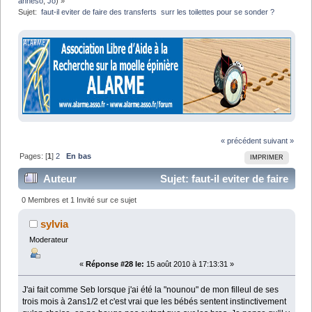
anneso
,
Jo
) »
Sujet:
 faut-il eviter de faire des transferts  surr les toilettes pour se sonder ?
« précédent
suivant »
Pages: [
1
]
2
En bas
IMPRIMER
Auteur
Sujet: faut-il eviter de faire
des transferts surr les toilettes pour se sonder ? (Lu
0 Membres et 1 Invité sur ce sujet
38849 fois)
sylvia
Moderateur
«
Réponse #28 le:
15 août 2010 à 17:13:31 »
J'ai fait comme Seb lorsque j'ai été la "nounou" de mon filleul de ses
trois mois à 2ans1/2 et c'est vrai que les bébés sentent instinctivement