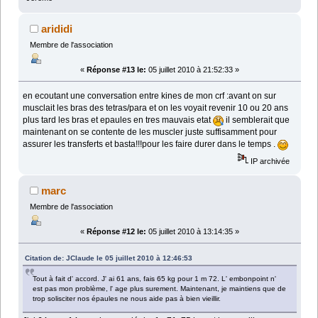
arididi
Membre de l'association
«
Réponse #13 le:
05 juillet 2010 à 21:52:33 »
en ecoutant une conversation entre kines de mon crf :avant on sur
musclait les bras des tetras/para et on les voyait revenir 10 ou 20 ans
plus tard les bras et epaules en tres mauvais etat
il semblerait que
maintenant on se contente de les muscler juste suffisamment pour
assurer les transferts et basta!!!pour les faire durer dans le temps .
IP archivée
marc
Membre de l'association
«
Réponse #12 le:
05 juillet 2010 à 13:14:35 »
Citation de: JClaude le 05 juillet 2010 à 12:46:53
Tout à fait d' accord. J' ai 61 ans, fais 65 kg pour 1 m 72. L' embonpoint n'
est pas mon problème, l' age plus surement. Maintenant, je maintiens que de
trop solisciter nos épaules ne nous aide pas à bien vieillir.