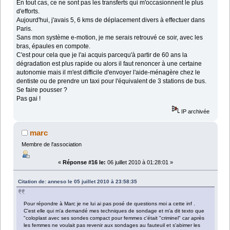
En tout cas, ce ne sont pas les transferts qui m'occasionnent le plus
d'efforts.
Aujourd'hui, j'avais 5, 6 kms de déplacement divers à effectuer dans
Paris.
Sans mon système e-motion, je me serais retrouvé ce soir, avec les
bras, épaules en compote.
C'est pour cela que je l'ai acquis parcequ'à partir de 60 ans la
dégradation est plus rapide ou alors il faut renoncer à une certaine
autonomie mais il m'est difficile d'envoyer l'aide-ménagère chez le
dentiste ou de prendre un taxi pour l'équivalent de 3 stations de bus.
Se faire pousser ?
Pas gai !
IP archivée
marc
Membre de l'association
«
Réponse #16 le:
06 juillet 2010 à 01:28:01 »
Citation de: anneso le 05 juillet 2010 à 23:58:35
Pour répondre à Marc je ne lui ai pas posé de questions moi a cette inf .
C'est elle qui m'a demandé mes techniques de sondage et m'a dit texto que
"coloplast avec ses sondes compact pour femmes c'était "criminel" car après
les femmes ne voulait pas revenir aux sondages au fauteuil et s'abimer les