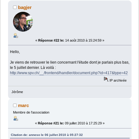
bagjer
«
Réponse #22 le:
14 août 2010 à 15:24:59 »
Hello,
Je viens de retrouver le lien concernant l'étude dont je parlais plus bas,
le 5 juillet dernier. Là voilà :
http://www.spv.ch/__/frontend/handler/document.php?id=417&type=42
IP archivée
Jérôme
marc
Membre de l'association
«
Réponse #21 le:
09 juillet 2010 à 17:25:29 »
Citation de: anneso le 06 juillet 2010 à 05:27:32