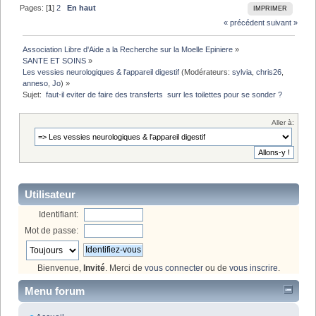
Pages: [
1
]
2
En haut
IMPRIMER
« précédent
suivant »
Association Libre d'Aide a la Recherche sur la Moelle Epiniere
»
SANTE ET SOINS
»
Les vessies neurologiques & l'appareil digestif
(Modérateurs:
sylvia
,
chris26
,
anneso
,
Jo
) »
Sujet:
 faut-il eviter de faire des transferts  surr les toilettes pour se sonder ?
Aller à:
Utilisateur
Identifiant:
Mot de passe:
Bienvenue,
Invité
. Merci de
vous connecter
ou de
vous inscrire
.
Menu forum