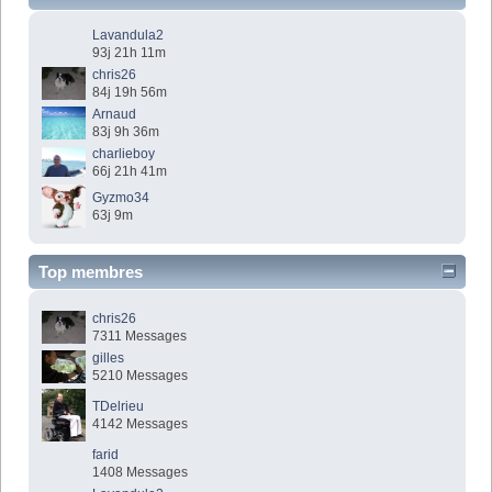
Lavandula2
93j 21h 11m
chris26
84j 19h 56m
Arnaud
83j 9h 36m
charlieboy
66j 21h 41m
Gyzmo34
63j 9m
Top membres
chris26
7311 Messages
gilles
5210 Messages
TDelrieu
4142 Messages
farid
1408 Messages