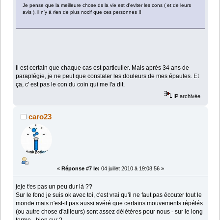
Je pense que la meilleure chose ds la vie est d'eviter les cons ( et de leurs
avis ), il n'y à rien de plus nocif que ces personnes !!
Il est certain que chaque cas est particulier. Mais après 34 ans de
paraplégie, je ne peut que constater les douleurs de mes épaules. Et
ça, c' est pas le con du coin qui me l'a dit.
IP archivée
caro23
«
Réponse #7 le:
04 juillet 2010 à 19:08:56 »
jeje t'es pas un peu dur là ??
Sur le fond je suis ok avec toi, c'est vrai qu'il ne faut pas écouter tout le
monde mais n'est-il pas aussi avéré que certains mouvements répétés
(ou autre chose d'ailleurs) sont assez délétères pour nous - sur le long
terme - bien sur ?