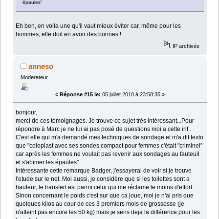
épaules"
Eh ben, en voila une qu'il vaut mieux éviter car, même pour les
hommes, elle doit en avoir des bonnes !
IP archivée
anneso
Moderateur
«
Réponse #15 le:
05 juillet 2010 à 23:58:35 »
bonjour,
merci de ces témoignages. Je trouve ce sujet très intéressant...Pour
répondre à Marc je ne lui ai pas posé de questions moi a cette inf .
C'est elle qui m'a demandé mes techniques de sondage et m'a dit texto
que "coloplast avec ses sondes compact pour femmes c'était "criminel"
car après les femmes ne voulait pas revenir aux sondages au fauteuil
et s'abimer les épaules"
Intéressante cette remarque Badger, j'essayerai de voir si je trouve
l'etude sur le net. Moi aussi, je considère que si les toilettes sont a
hauteur, le transfert est parmi celui qui me réclame le moins d'effort.
Sinon concernant le poids c'est sur que ca joue, moi je n'ai pris que
quelques kilos au cour de ces 3 premiers mois de grossesse (je
n'atteint pas encore les 50 kg) mais je sens deja la différence pour les