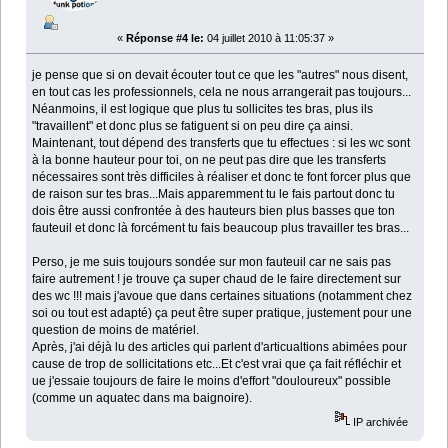
«
Réponse #4 le:
04 juillet 2010 à 11:05:37 »
je pense que si on devait écouter tout ce que les "autres" nous disent,
en tout cas les professionnels, cela ne nous arrangerait pas toujours...
Néanmoins, il est logique que plus tu sollicites tes bras, plus ils
"travaillent" et donc plus se fatiguent si on peu dire ça ainsi.
Maintenant, tout dépend des transferts que tu effectues : si les wc sont
à la bonne hauteur pour toi, on ne peut pas dire que les transferts
nécessaires sont très difficiles à réaliser et donc te font forcer plus que
de raison sur tes bras...Mais apparemment tu le fais partout donc tu
dois être aussi confrontée à des hauteurs bien plus basses que ton
fauteuil et donc là forcément tu fais beaucoup plus travailler tes bras...
Perso, je me suis toujours sondée sur mon fauteuil car ne sais pas
faire autrement ! je trouve ça super chaud de le faire directement sur
des wc !!! mais j'avoue que dans certaines situations (notamment chez
soi ou tout est adapté) ça peut être super pratique, justement pour une
question de moins de matériel.
Après, j'ai déjà lu des articles qui parlent d'articualtions abimées pour
cause de trop de sollicitations etc...Et c'est vrai que ça fait réfléchir et
ue j'essaie toujours de faire le moins d'effort "douloureux" possible
(comme un aquatec dans ma baignoire).
IP archivée