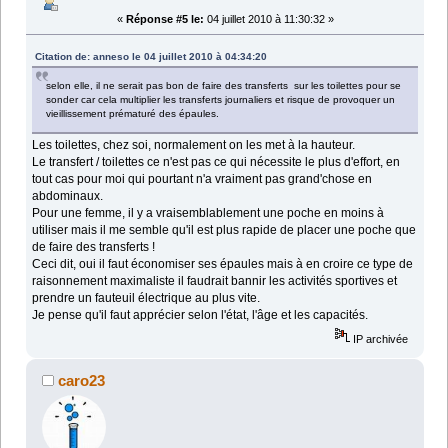
«
Réponse #5 le:
04 juillet 2010 à 11:30:32 »
Citation de: anneso le 04 juillet 2010 à 04:34:20
selon elle, il ne serait pas bon de faire des transferts sur les toilettes pour se
sonder car cela multiplier les transferts journaliers et risque de provoquer un
vieillissement prématuré des épaules.
Les toilettes, chez soi, normalement on les met à la hauteur.
Le transfert / toilettes ce n'est pas ce qui nécessite le plus d'effort, en
tout cas pour moi qui pourtant n'a vraiment pas grand'chose en
abdominaux.
Pour une femme, il y a vraisemblablement une poche en moins à
utiliser mais il me semble qu'il est plus rapide de placer une poche que
de faire des transferts !
Ceci dit, oui il faut économiser ses épaules mais à en croire ce type de
raisonnement maximaliste il faudrait bannir les activités sportives et
prendre un fauteuil électrique au plus vite.
Je pense qu'il faut apprécier selon l'état, l'âge et les capacités.
IP archivée
caro23