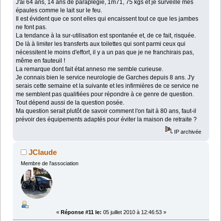
J'ai 64 ans, 14 ans de paraplégie, 1m71, 75 kgs et je surveille mes
épaules comme le lait sur le feu.
Il est évident que ce sont elles qui encaissent tout ce que les jambes
ne font pas.
La tendance à la sur-utilisation est spontanée et, de ce fait, risquée.
De là à limiter les transferts aux toilettes qui sont parmi ceux qui
nécessitent le moins d'effort, il y a un pas que je ne franchirais pas,
même en fauteuil !
La remarque dont fait état anneso me semble curieuse.
Je connais bien le service neurologie de Garches depuis 8 ans. J'y
serais cette semaine et la suivante et les infirmières de ce service ne
me semblent pas qualifiées pour répondre à ce genre de question.
Tout dépend aussi de la question posée.
Ma question serait plutôt de savoir comment l'on fait à 80 ans, faut-il
prévoir des équipements adaptés pour éviter la maison de retraite ?
IP archivée
JClaude
Membre de l'association
«
Réponse #11 le:
05 juillet 2010 à 12:46:53 »