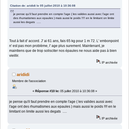
Citation de: arididi le 05 juillet 2010 à 10:36:08
je pense qu'il faut prendre en compte l'age ( les valides aussi avec l'age ont
des rhumatismes aux epaules ) mais aussi le poids !!!! en le limitant on limite
aussi les degats .....
Tout à fait d' accord. J' ai 61 ans, fais 65 kg pour 1 m 72. L' embonpoint
n' est pas mon problème, l' age plus surement. Maintenant, je
maintiens que de trop solisciter nos épaules ne nous aide pas à bien
vieillir.
IP archivée
arididi
Membre de l'association
«
Réponse #10 le:
05 juillet 2010 à 10:36:08 »
je pense qu'il faut prendre en compte l'age ( les valides aussi avec
l'age ont des rhumatismes aux epaules ) mais aussi le poids !!!! en le
limitant on limite aussi les degats .....
IP archivée