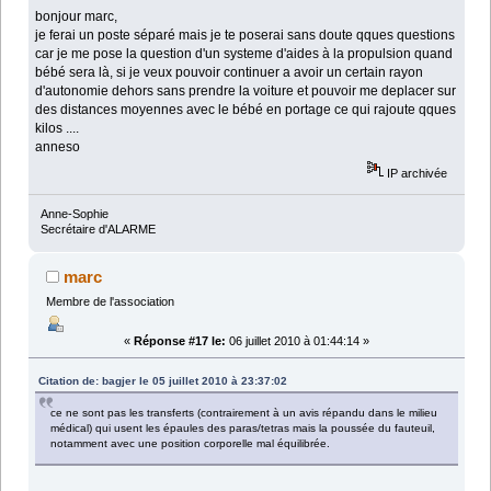
bonjour marc,
je ferai un poste séparé mais je te poserai sans doute qques questions
car je me pose la question d'un systeme d'aides à la propulsion quand
bébé sera là, si je veux pouvoir continuer a avoir un certain rayon
d'autonomie dehors sans prendre la voiture et pouvoir me deplacer sur
des distances moyennes avec le bébé en portage ce qui rajoute qques
kilos ....
anneso
IP archivée
Anne-Sophie
Secrétaire d'ALARME
marc
Membre de l'association
«
Réponse #17 le:
06 juillet 2010 à 01:44:14 »
Citation de: bagjer le 05 juillet 2010 à 23:37:02
ce ne sont pas les transferts (contrairement à un avis répandu dans le milieu
médical) qui usent les épaules des paras/tetras mais la poussée du fauteuil,
notamment avec une position corporelle mal équilibrée.