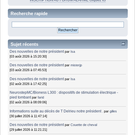
INSCRIPTION AU FORUM ALARME cliquez ici
Recherche rapide
Sujet récents
Des nouvelles de notre président
par
Isa
[03 août 2026 à 15:20:30]
Des nouvelles de notre président
par
misterjp
[03 août 2026 à 07:45:53]
Des nouvelles de notre président
par
Isa
[02 août 2026 à 17:42:25]
NeurostepMC/Bioness L300 : dispositifs de stimulation électrique -
pied tombant
par
farid
[02 août 2026 à 08:09:06]
Informations suite au décès de T Delrieu notre président .
par
gilles
[30 juillet 2026 à 11:47:14]
Des nouvelles de notre président
par
Couette de cheval
[29 juillet 2026 à 11:21:21]