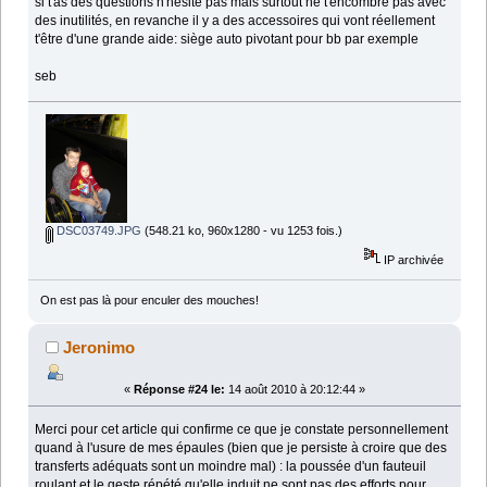
si t'as des questions n'hésite pas mais surtout ne t'encombre pas avec
des inutilités, en revanche il y a des accessoires qui vont réellement
t'être d'une grande aide: siège auto pivotant pour bb par exemple
seb
DSC03749.JPG
(548.21 ko, 960x1280 - vu 1253 fois.)
IP archivée
On est pas là pour enculer des mouches!
Jeronimo
«
Réponse #24 le:
14 août 2010 à 20:12:44 »
Merci pour cet article qui confirme ce que je constate personnellement
quand à l'usure de mes épaules (bien que je persiste à croire que des
transferts adéquats sont un moindre mal) : la poussée d'un fauteuil
roulant et le geste répété qu'elle induit ne sont pas des efforts pour