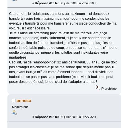
«
Réponse #19 le:
08 juillet 2010 à 23:40:10 »
Clairement, je réduis mes transferts au maximum ... et donc deux
transferts (voire trois maximum par jour) pour me sonder, plus les
éventuels transferts pour me transférer sur le siège conducteur de ma
voiture, si c'est nécessaire.
Je fais aussi du stretching postural afin de me "dérouiller" (et ça
marche super bien) mais clairement, si je peux me sonder dans le
fauteuil au lieu de faire un transfert, je n'hésite pas, de plus, c'est un
confort indéniable puisque du coup, on peut se sonder dans n'importe
quelle circonstance, même si les toilettes sont inexistantes voire
inadaptées.
Ceci dit, j'ai de l'embonpoint et 32 ans de fauteuil, 55 ans ... ça ne doit
pas arranger les choses et je ne me sonde que depuis même pas 10
ans, avant tout ça m'était complètement inconnu ... ceci dit vieillir en
fauteuil ne se passe pas sans problème (mais vieillir tout court peut
poser des problèmes), le tout c'est de s'adapter à temps !
IP archivée
anneso
Moderateur
«
Réponse #18 le:
06 juillet 2010 à 05:27:32 »