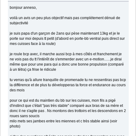
bonjour anneso,
voilà un avis un peu plus objectif mais pas complètement dénué de
subjectivité
je suis papa d'un garçon de 2ans qui pèse maintenant 13kg et je le
porte sur moi depuis tt petit (d'abord en porte-bb ventral puis direct sur
mes cuisses face à la route)
je roule bcp avec, il marche aussi bcp à mes côtés et franchement je
ne vois pas du tt l'intérêt de s'emmerder avec un e-motion.......je dirai
même que pour une para qui a donc une bonne propulsion (comparé
à un tétra) ça frise le ridicule
tu verras qu'à allure tranquille de promenade tu ne ressentiras pas bcp
la différence et de plus tu développeras ta force et endurance au cours
des mois
pour ce qui est du maintien du bb sur les cuisses, mon fils a pigé
d'instinct que c'était "pas très stable" comparé aux bras de sa mère et
donc il ne s'agite pas . Ns montons des trottoirs et les descendons en 2
roues sans soucis
milo mets ses jambes entre les miennes et c très stable ainsi (voir
photo)