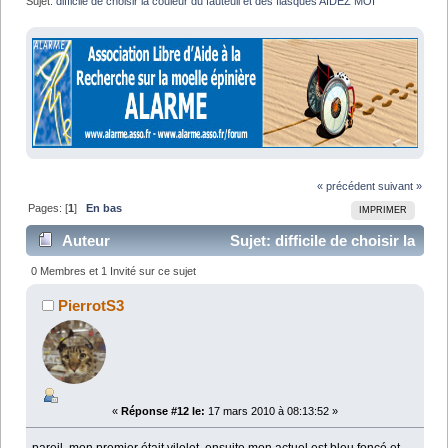
Sujet:
difficile de choisir la couleur du fauteuil et des flasques AIDEZ MOI
« précédent
suivant »
Pages: [
1
]
En bas
IMPRIMER
Auteur
Sujet: difficile de choisir la
couleur du fauteuil et des flasques AIDEZ MOI (Lu
0 Membres et 1 Invité sur ce sujet
15669 fois)
PierrotS3
«
Réponse #12 le:
17 mars 2010 à 08:13:52 »