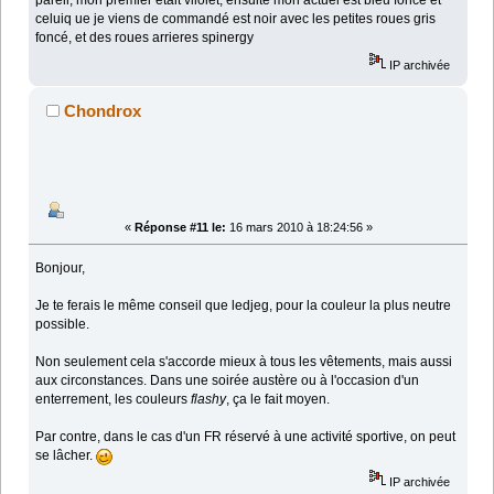
pareil, mon premier était vilolet, ensuite mon actuel est bleu foncé et
celuiq ue je viens de commandé est noir avec les petites roues gris
foncé, et des roues arrieres spinergy
IP archivée
Chondrox
«
Réponse #11 le:
16 mars 2010 à 18:24:56 »
Bonjour,
Je te ferais le même conseil que ledjeg, pour la couleur la plus neutre
possible.
Non seulement cela s'accorde mieux à tous les vêtements, mais aussi
aux circonstances. Dans une soirée austère ou à l'occasion d'un
enterrement, les couleurs
flashy
, ça le fait moyen.
Par contre, dans le cas d'un FR réservé à une activité sportive, on peut
se lâcher.
IP archivée