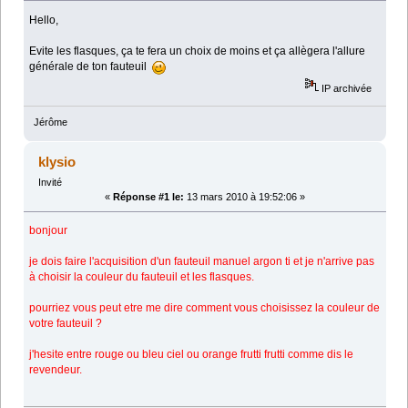
Hello,
Evite les flasques, ça te fera un choix de moins et ça allègera l'allure
générale de ton fauteuil
IP archivée
Jérôme
klysio
Invité
«
Réponse #1 le:
13 mars 2010 à 19:52:06 »
bonjour
je dois faire l'acquisition d'un fauteuil manuel argon ti et je n'arrive pas
à choisir la couleur du fauteuil et les flasques.
pourriez vous peut etre me dire comment vous choisissez la couleur de
votre fauteuil ?
j'hesite entre rouge ou bleu ciel ou orange frutti frutti comme dis le
revendeur.