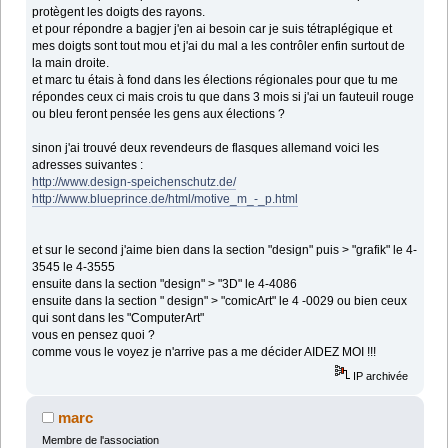
protègent les doigts des rayons.
et pour répondre a bagjer j'en ai besoin car je suis tétraplégique et
mes doigts sont tout mou et j'ai du mal a les contrôler enfin surtout de
la main droite.
et marc tu étais à fond dans les élections régionales pour que tu me
répondes ceux ci mais crois tu que dans 3 mois si j'ai un fauteuil rouge
ou bleu feront pensée les gens aux élections ?
sinon j'ai trouvé deux revendeurs de flasques allemand voici les
adresses suivantes :
http://www.design-speichenschutz.de/
http://www.blueprince.de/html/motive_m_-_p.html
et sur le second j'aime bien dans la section "design" puis > "grafik" le 4-
3545 le 4-3555
ensuite dans la section "design" > "3D" le 4-4086
ensuite dans la section " design" > "comicArt" le 4 -0029 ou bien ceux
qui sont dans les "ComputerArt"
vous en pensez quoi ?
comme vous le voyez je n'arrive pas a me décider AIDEZ MOI !!!
IP archivée
marc
Membre de l'association