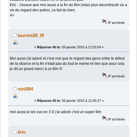
Eric : J'avoue que moi aussi a la fin du film j'etais plus decontracté vis a
vis du regard des autres, ca fait du bien.
A+
IP archivée
laurent26_llf
«
Réponse #6 le:
09 janvier 2010 à 12:53:04 »
Moi aussi j'ai adoré et c'est vrai que le regard des gens entre le début
de la séance et la fin n'etait pas du tout le meme et rien que pour cela
je dit un grand merci à ce film !!!
IP archivée
nini084
«
Réponse #5 le:
09 janvier 2010 à 12:45:27 »
moi aussi je les vue en 3 D j'ai adoré c'est un super film
IP archivée
éric