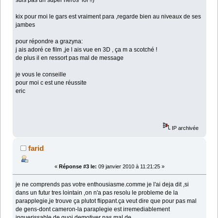
suis pas un super héros lol !!)
kix pour moi le gars est vraiment para ,regarde bien au niveaux de ses
jambes
pour répondre a grazyna:
j ais adoré ce film ,je l ais vue en 3D , ça m a scotché !
de plus il en ressort pas mal de message
je vous le conseille
pour moi c est une réussite
eric
IP archivée
farid
«
Réponse #3 le:
09 janvier 2010 à 11:21:25 »
je ne comprends pas votre enthousiasme.comme je l'ai deja dit ,si
dans un futur tres lointain ,on n'a pas resolu le probleme de la
parapplegie,je trouve ça plutot flippant.ça veut dire que pour pas mal
de gens-dont cameron-la paraplegie est irremediablement
inguerissable.de quoi demotiver pas mal de