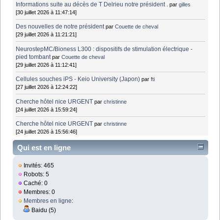
Informations suite au décès de T Delrieu notre président .
par
gilles
[30 juillet 2026 à 11:47:14]
Des nouvelles de notre président
par
Couette de cheval
[29 juillet 2026 à 11:21:21]
NeurostepMC/Bioness L300 : dispositifs de stimulation électrique -
pied tombant
par
Couette de cheval
[29 juillet 2026 à 11:12:41]
Cellules souches iPS - Keio University (Japon)
par
fti
[27 juillet 2026 à 12:24:22]
Cherche hôtel nice URGENT
par
christinne
[24 juillet 2026 à 15:59:24]
Cherche hôtel nice URGENT
par
christinne
[24 juillet 2026 à 15:56:46]
Qui est en ligne
Invités: 465
Robots: 5
Caché: 0
Membres: 0
Membres en ligne
:
Baidu (5)