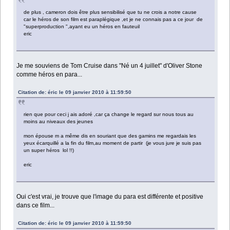
de plus , cameron dois être plus sensibilisé que tu ne crois a notre cause
car le héros de son film est paraplégique ,et je ne connais pas a ce jour de
"superproduction ",ayant eu un héros en fauteuil
eric
Je me souviens de Tom Cruise dans "Né un 4 juillet" d'Oliver Stone
comme héros en para...
Citation de: éric le 09 janvier 2010 à 11:59:50
rien que pour ceci j ais adoré ,car ça change le regard sur nous tous au
moins au niveaux des jeunes
mon épouse m a même dis en souriant que des gamins me regardais les
yeux écarquillé a la fin du film,au moment de partir (je vous jure je suis pas
un super héros lol !!)
eric
Oui c'est vrai, je trouve que l'image du para est différente et positive
dans ce film...
Citation de: éric le 09 janvier 2010 à 11:59:50