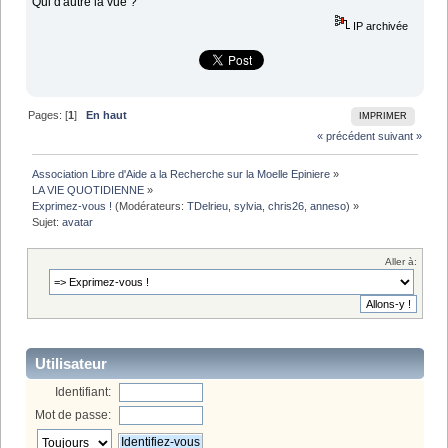
Qui d'autre la vue ?
IP archivée
Pages: [
1
]
En haut
IMPRIMER
« précédent
suivant »
Association Libre d'Aide a la Recherche sur la Moelle Epiniere
»
LA VIE QUOTIDIENNE
»
Exprimez-vous !
(Modérateurs:
TDelrieu
,
sylvia
,
chris26
,
anneso
) »
Sujet:
avatar
Aller à:
Utilisateur
Identifiant:
Mot de passe: