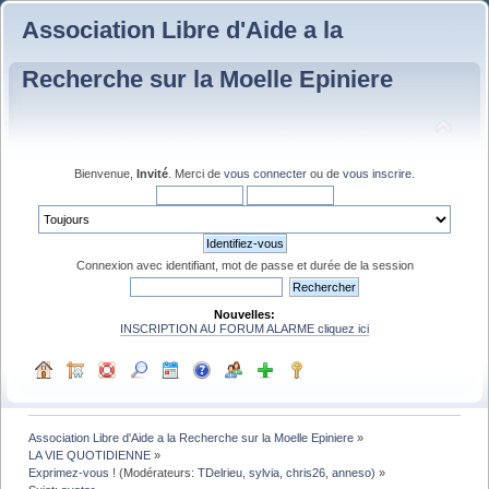
Association Libre d'Aide a la
Recherche sur la Moelle Epiniere
Bienvenue,
Invité
. Merci de
vous connecter
ou de
vous inscrire
.
Connexion avec identifiant, mot de passe et durée de la session
Nouvelles:
INSCRIPTION AU FORUM ALARME cliquez ici
Association Libre d'Aide a la Recherche sur la Moelle Epiniere
»
LA VIE QUOTIDIENNE
»
Exprimez-vous !
(Modérateurs:
TDelrieu
,
sylvia
,
chris26
,
anneso
) »