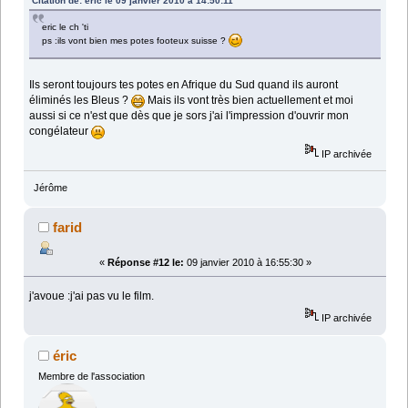
Citation de: éric le 09 janvier 2010 à 14:50:11
eric le ch 'ti
ps :ils vont bien mes potes footeux suisse ?
Ils seront toujours tes potes en Afrique du Sud quand ils auront
éliminés les Bleus ?
Mais ils vont très bien actuellement et moi
aussi si ce n'est que dès que je sors j'ai l'impression d'ouvrir mon
congélateur
IP archivée
Jérôme
farid
«
Réponse #12 le:
09 janvier 2010 à 16:55:30 »
j'avoue :j'ai pas vu le film.
IP archivée
éric
Membre de l'association