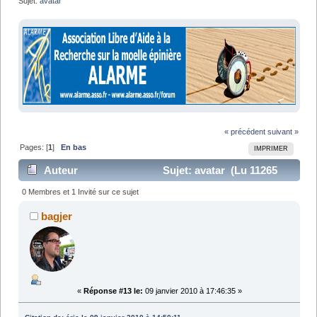
Sujet:
avatar
« précédent
suivant »
Pages: [
1
]
En bas
IMPRIMER
Auteur
Sujet: avatar (Lu 11265
fois)
0 Membres et 1 Invité sur ce sujet
bagjer
«
Réponse #13 le:
09 janvier 2010 à 17:46:35 »