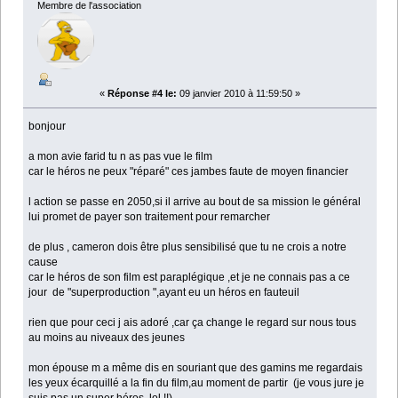
Membre de l'association
«
Réponse #4 le:
09 janvier 2010 à 11:59:50 »
bonjour
a mon avie farid tu n as pas vue le film
car le héros ne peux "réparé" ces jambes faute de moyen financier
l action se passe en 2050,si il arrive au bout de sa mission le général
lui promet de payer son traitement pour remarcher
de plus , cameron dois être plus sensibilisé que tu ne crois a notre
cause
car le héros de son film est paraplégique ,et je ne connais pas a ce
jour de "superproduction ",ayant eu un héros en fauteuil
rien que pour ceci j ais adoré ,car ça change le regard sur nous tous
au moins au niveaux des jeunes
mon épouse m a même dis en souriant que des gamins me regardais
les yeux écarquillé a la fin du film,au moment de partir (je vous jure je