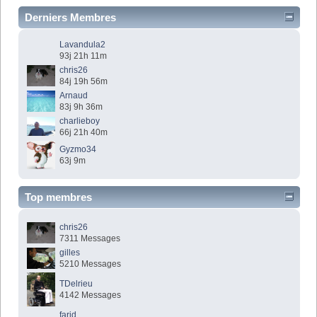
Derniers Membres
Lavandula2
93j 21h 11m
chris26
84j 19h 56m
Arnaud
83j 9h 36m
charlieboy
66j 21h 40m
Gyzmo34
63j 9m
Top membres
chris26
7311 Messages
gilles
5210 Messages
TDelrieu
4142 Messages
farid