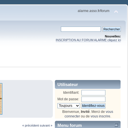
alarme.asso.fr/forum
Nouvelles:
INSCRIPTION AU FORUM ALARME cliquez ici
Utilisateur
Identifiant:
Mot de passe:
Bienvenue,
Invité
. Merci de
vous
connecter
ou de
vous inscrire
.
Menu forum
« précédent
suivant »