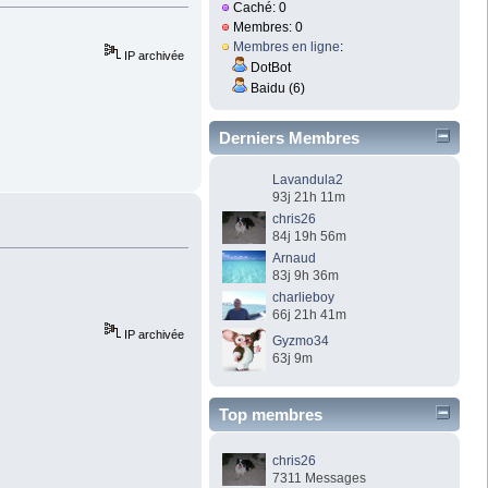
Caché: 0
Membres: 0
Membres en ligne
:
IP archivée
DotBot
Baidu (6)
Derniers Membres
Lavandula2
93j 21h 11m
chris26
84j 19h 56m
Arnaud
83j 9h 36m
charlieboy
66j 21h 41m
IP archivée
Gyzmo34
63j 9m
Top membres
chris26
7311 Messages