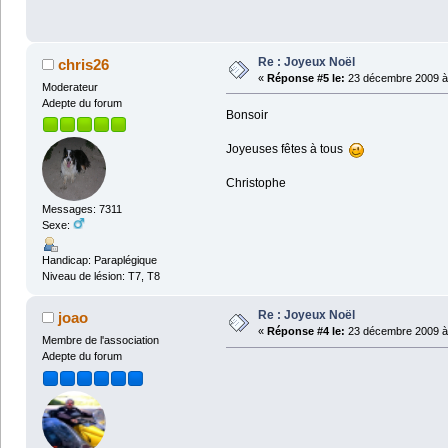
Re : Joyeux Noël
chris26
«
Réponse #5 le:
23 décembre 2009 à 
Moderateur
Adepte du forum
Bonsoir
Joyeuses fêtes à tous
Christophe
Messages: 7311
Sexe:
Handicap: Paraplégique
Niveau de lésion: T7, T8
Re : Joyeux Noël
joao
«
Réponse #4 le:
23 décembre 2009 à 
Membre de l'association
Adepte du forum