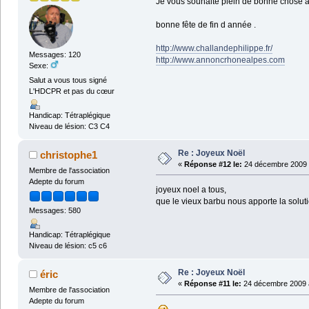
Je vous souhaite plein de bonne chose a 
bonne fête de fin d année .
http://www.challandephilippe.fr/
Messages: 120
http://www.annoncrhonealpes.com
Sexe:
Salut a vous tous signé
L'HDCPR et pas du cœur
Handicap: Tétraplégique
Niveau de lésion: C3 C4
Re : Joyeux Noël
christophe1
«
Réponse #12 le:
24 décembre 2009 
Membre de l'association
Adepte du forum
joyeux noel a tous,
que le vieux barbu nous apporte la solutio
Messages: 580
Handicap: Tétraplégique
Niveau de lésion: c5 c6
Re : Joyeux Noël
éric
«
Réponse #11 le:
24 décembre 2009 à
Membre de l'association
Adepte du forum