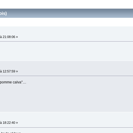
ois)
à 21:08:06 »
à 12:57:59 »
"pomme calva"....
à 18:22:40 »