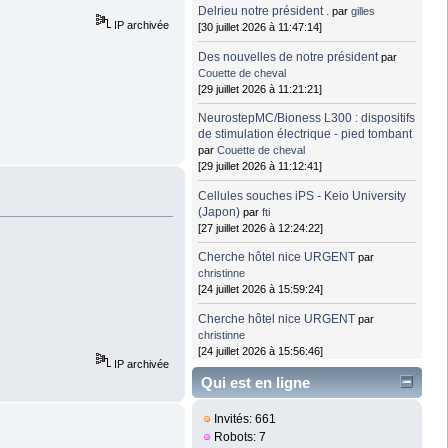
Delrieu notre président .
par
gilles
IP archivée
[30 juillet 2026 à 11:47:14]
Des nouvelles de notre président
par
Couette de cheval
[29 juillet 2026 à 11:21:21]
NeurostepMC/Bioness L300 : dispositifs
de stimulation électrique - pied tombant
par
Couette de cheval
[29 juillet 2026 à 11:12:41]
Cellules souches iPS - Keio University
(Japon)
par
fti
[27 juillet 2026 à 12:24:22]
Cherche hôtel nice URGENT
par
christinne
[24 juillet 2026 à 15:59:24]
Cherche hôtel nice URGENT
par
christinne
[24 juillet 2026 à 15:56:46]
IP archivée
Qui est en ligne
Invités: 661
Robots: 7