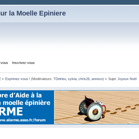
ur la Moelle Epiniere
z-vous
Inscrivez-vous
E
»
Exprimez-vous !
(Modérateurs:
TDelrieu
,
sylvia
,
chris26
,
anneso
) »
Sujet:
Joyeux Noël