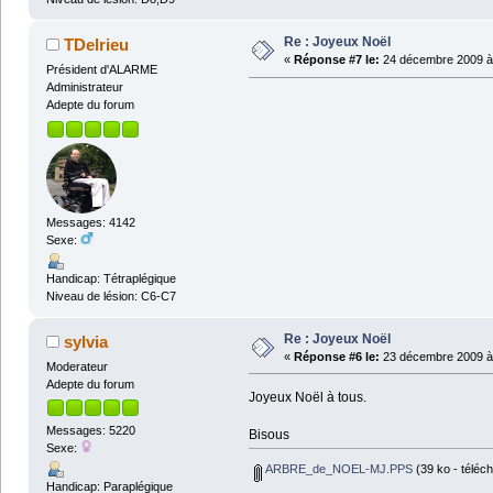
Re : Joyeux Noël
TDelrieu
«
Réponse #7 le:
24 décembre 2009 à 
Président d'ALARME
Administrateur
Adepte du forum
Messages: 4142
Sexe:
Handicap: Tétraplégique
Niveau de lésion: C6-C7
Re : Joyeux Noël
sylvia
«
Réponse #6 le:
23 décembre 2009 à 
Moderateur
Adepte du forum
Joyeux Noël à tous.
Messages: 5220
Bisous
Sexe:
ARBRE_de_NOEL-MJ.PPS
(39 ko - téléch
Handicap: Paraplégique