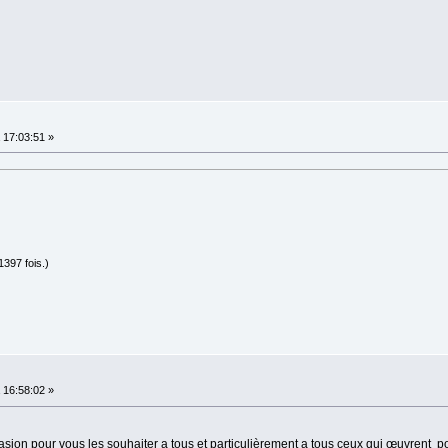
17:03:51 »
397 fois.)
16:58:02 »
ccasion pour vous les souhaiter a tous et particulièrement a tous ceux qui œuvrent 