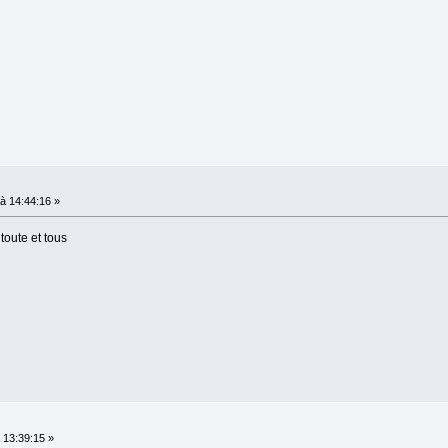
à 14:44:16 »
toute et tous
13:39:15 »