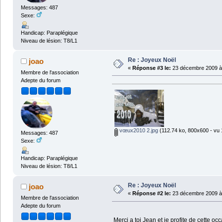
Messages: 487
Sexe:
Handicap: Paraplégique
Niveau de lésion: T8/L1
Re : Joyeux Noël
joao
«
Réponse #3 le:
23 décembre 2009 à 
Membre de l'association
Adepte du forum
vœux2010 2.jpg
(112.74 ko, 800x600 - vu 1
Messages: 487
Sexe:
Handicap: Paraplégique
Niveau de lésion: T8/L1
Re : Joyeux Noël
joao
«
Réponse #2 le:
23 décembre 2009 à 
Membre de l'association
Adepte du forum
Merci a toi Jean et je profite de cette o