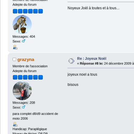
Adepte du forum
Noyeux Joël à toutes et à tous...
Messages: 404
Sexe:
Re : Joyeux Noël
grazyna
«
Réponse #8 le:
24 décembre 2009 à 
Membre de l'association
Adepte du forum
joyeux noel a tous
bisous
Messages: 208
Sexe:
para complet d8/d9 accident de
moto 2006
Handicap: Paraplégique
Niveau de lésion: D8,D9