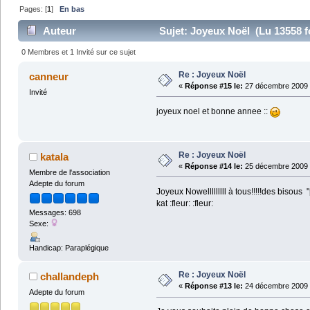
Pages: [
1
]
En bas
Auteur
Sujet: Joyeux Noël (Lu 13558 f
0 Membres et 1 Invité sur ce sujet
Re : Joyeux Noël
canneur
«
Réponse #15 le:
27 décembre 2009 
Invité
joyeux noel et bonne annee ::
Re : Joyeux Noël
katala
«
Réponse #14 le:
25 décembre 2009 
Membre de l'association
Adepte du forum
Joyeux Nowelllllllll à tous!!!!!des bisous 
kat :fleur: :fleur:
Messages: 698
Sexe:
Handicap: Paraplégique
Re : Joyeux Noël
challandeph
«
Réponse #13 le:
24 décembre 2009 
Adepte du forum