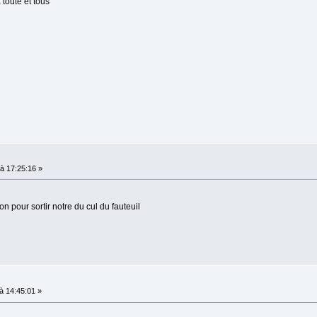
toute et tous
à 17:25:16 »
n pour sortir notre du cul du fauteuil
 14:45:01 »