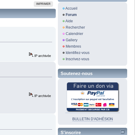
IMPRIMER
Accueil
Forum
Aide
Rechercher
Calendrier
Gallery
Membres
Identifiez-vous
IP archivée
Inscrivez-vous
Soutenez-nous
IP archivée
BULLETIN D'ADHÉSION
S'inscrire