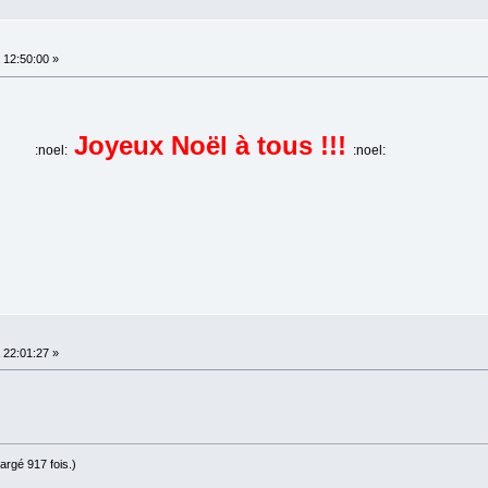
12:50:00 »
Joyeux Noël à tous !!!
:noel:
:noel:
22:01:27 »
argé 917 fois.)