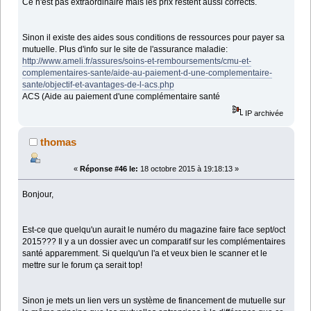
Ce n'est pas extraordinaire mais les prix restent aussi corrects.
Sinon il existe des aides sous conditions de ressources pour payer sa
mutuelle. Plus d'info sur le site de l'assurance maladie:
http://www.ameli.fr/assures/soins-et-remboursements/cmu-et-
complementaires-sante/aide-au-paiement-d-une-complementaire-
sante/objectif-et-avantages-de-l-acs.php
ACS (Aide au paiement d'une complémentaire santé
IP archivée
thomas
«
Réponse #46 le:
18 octobre 2015 à 19:18:13 »
Bonjour,
Est-ce que quelqu'un aurait le numéro du magazine faire face sept/oct
2015??? Il y a un dossier avec un comparatif sur les complémentaires
santé apparemment. Si quelqu'un l'a et veux bien le scanner et le
mettre sur le forum ça serait top!
Sinon je mets un lien vers un système de financement de mutuelle sur