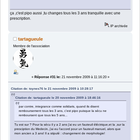
ça ,c'est pipo aussi ,tu changes tous les 3 ans tranquille avec une
prescription.
IP archivée
tartagueule
Membre de l'association
«
Réponse #31 le:
21 novembre 2009 à 11:16:20 »
Citation de: toynes76 le 21 novembre 2009 à 10:28:17
Citation de: tartagueule le 20 novembre 2009 à 18:46:16
par contre, integrance comme solidaris, quand ils disent
remboursement tous les 3 ans, c'est pipo puisque la sécu ne
remboursent que tous les 5 ans...
Tu est sur ? Pour la sécu il y a 2 ans j'ai eu un fauteuil éléctrique,et la ,sur la
presciption du Medecin, j'ai eu l'accord pour un fauteuil manuel, alors que
mon ancien a 3 ans! Il a stipulé : changement de morphologie!