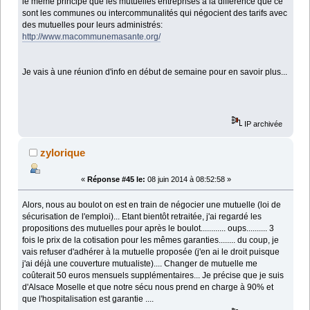
le même principe que les mutuelles entreprises à la différence que ce
sont les communes ou intercommunalités qui négocient des tarifs avec
des mutuelles pour leurs administrés:
http://www.macommunemasante.org/
Je vais à une réunion d'info en début de semaine pour en savoir plus...
IP archivée
zylorique
«
Réponse #45 le:
08 juin 2014 à 08:52:58 »
Alors, nous au boulot on est en train de négocier une mutuelle (loi de
sécurisation de l'emploi)... Etant bientôt retraitée, j'ai regardé les
propositions des mutuelles pour après le boulot............ oups.......... 3
fois le prix de la cotisation pour les mêmes garanties........ du coup, je
vais refuser d'adhérer à la mutuelle proposée (j'en ai le droit puisque
j'ai déjà une couverture mutualiste).... Changer de mutuelle me
coûterait 50 euros mensuels supplémentaires... Je précise que je suis
d'Alsace Moselle et que notre sécu nous prend en charge à 90% et
que l'hospitalisation est garantie ....