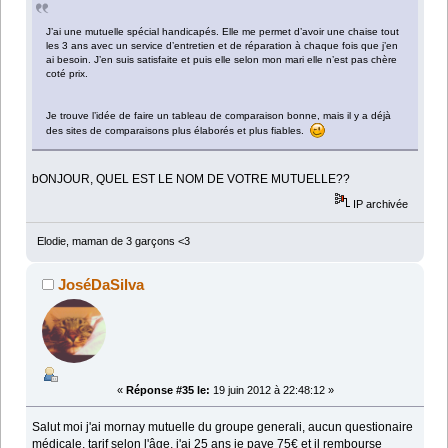
J’ai une mutuelle spécial handicapés. Elle me permet d’avoir une chaise tout
les 3 ans avec un service d’entretien et de réparation à chaque fois que j’en
ai besoin. J’en suis satisfaite et puis elle selon mon mari elle n’est pas chère
coté prix.
Je trouve l’idée de faire un tableau de comparaison bonne, mais il y a déjà
des sites de comparaisons plus élaborés et plus fiables.
bONJOUR, QUEL EST LE NOM DE VOTRE MUTUELLE??
IP archivée
Elodie, maman de 3 garçons <3
JoséDaSilva
«
Réponse #35 le:
19 juin 2012 à 22:48:12 »
Salut moi j'ai mornay mutuelle du groupe generali, aucun questionaire
médicale, tarif selon l'âge, j'ai 25 ans je paye 75€ et il rembourse