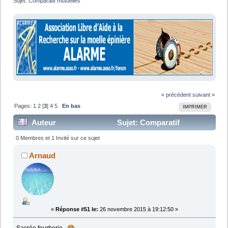
Sujet:
Comparatif mutuelles
« précédent
suivant »
Pages:
1
2
[
3
]
4
5
En bas
IMPRIMER
Auteur
Sujet: Comparatif
mutuelles (Lu 102677 fois)
0 Membres et 1 Invité sur ce sujet
Arnaud
«
Réponse #51 le:
26 novembre 2015 à 19:12:50 »