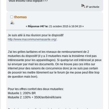
Vous trouvez cela logique???
IP archivée
thomas
«
Réponse #47 le:
21 octobre 2015 à 16:04:19 »
Je suis allé à ma réunion pour le dispositif
http://www.macommunemasante.org/
.
J'ai les grilles tarifaires et les niveaux de remboursement de 2
mutuelles du dispositif (il y a 3 mutuelles mais la troisième n'est pas
intéressante pour les appareillages). Si quelqu'un est intéressé je peux
lui envoyer par mail les documents. On ne trouve pas ces infos sur
internet pour des raisons de concurrence donc je ne suis pas certain
de pouvoir les mettre librement sur le forum (je me pose peut être trop
de question mais bon).
Pour les offres confort des deux mutuelles:
Mutuelle 1: 200% BR
Mutuelle 2: 130% + 350€/an/bénéficiaire