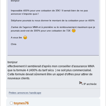
Bonjour
Impossible 400% pour une cotisation de 35€ ! Il serrait bien de ne pas
annoncer n'importe quoi !
Stéphane pourrais tu nous donner le montant de ta cotisation pour ce 400%
J'arrive de l'agence MMA et à première vu le remboursement maximum que je
pourrais avoir est de 300% pour une cotisation de 72€
A vous lire
Chris
bonjour
effectivement il semblerait d'après mon conseiller d'assurance MMA
que la formule 4 (400% du tarif sécu ) ne soit plus commercialisé.
Cette formule devait sûrement être un appel d'offres pour attirer de
nouveaux clients.
IP archivée
Petites annonces handicape
toynes76