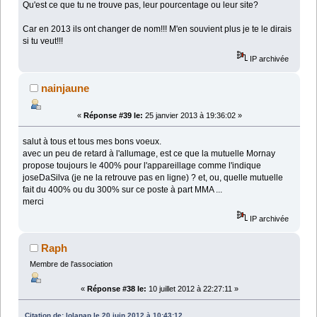
Qu'est ce que tu ne trouve pas, leur pourcentage ou leur site?
Car en 2013 ils ont changer de nom!!! M'en souvient plus je te le dirais
si tu veut!!!
IP archivée
nainjaune
«
Réponse #39 le:
25 janvier 2013 à 19:36:02 »
salut à tous et tous mes bons voeux.
avec un peu de retard à l'allumage, est ce que la mutuelle Mornay
propose toujours le 400% pour l'appareillage comme l'indique
joseDaSilva (je ne la retrouve pas en ligne) ? et, ou, quelle mutuelle
fait du 400% ou du 300% sur ce poste à part MMA ...
merci
IP archivée
Raph
Membre de l'association
«
Réponse #38 le:
10 juillet 2012 à 22:27:11 »
Citation de: lolanap le 20 juin 2012 à 10:43:12