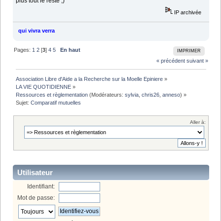
plus tout le reste ;)
IP archivée
qui vivra verra
Pages:
1
2
[
3
]
4
5
En haut
IMPRIMER
« précédent
suivant »
Association Libre d'Aide a la Recherche sur la Moelle Epiniere
»
LA VIE QUOTIDIENNE
»
Ressources et règlementation
(Modérateurs:
sylvia
,
chris26
,
anneso
) »
Sujet:
Comparatif mutuelles
Aller à:
Utilisateur
Identifiant:
Mot de passe: