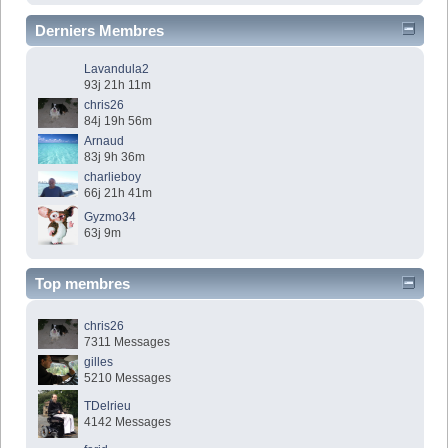
Derniers Membres
Lavandula2
93j 21h 11m
chris26
84j 19h 56m
Arnaud
83j 9h 36m
charlieboy
66j 21h 41m
Gyzmo34
63j 9m
Top membres
chris26
7311 Messages
gilles
5210 Messages
TDelrieu
4142 Messages