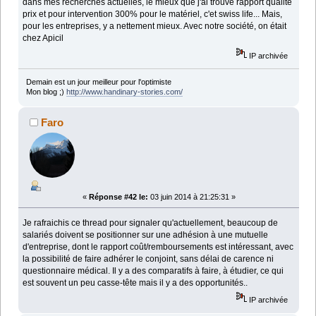
dans mes recherches actuelles, le mieux que j'ai trouvé rapport qualité
prix et pour intervention 300% pour le matériel, c'et swiss life... Mais,
pour les entreprises, y a nettement mieux. Avec notre société, on était
chez Apicil
IP archivée
Demain est un jour meilleur pour l'optimiste
Mon blog ;)
http://www.handinary-stories.com/
Faro
«
Réponse #42 le:
03 juin 2014 à 21:25:31 »
Je rafraichis ce thread pour signaler qu'actuellement, beaucoup de
salariés doivent se positionner sur une adhésion à une mutuelle
d'entreprise, dont le rapport coût/remboursements est intéressant, avec
la possibilité de faire adhérer le conjoint, sans délai de carence ni
questionnaire médical. Il y a des comparatifs à faire, à étudier, ce qui
est souvent un peu casse-tête mais il y a des opportunités..
IP archivée