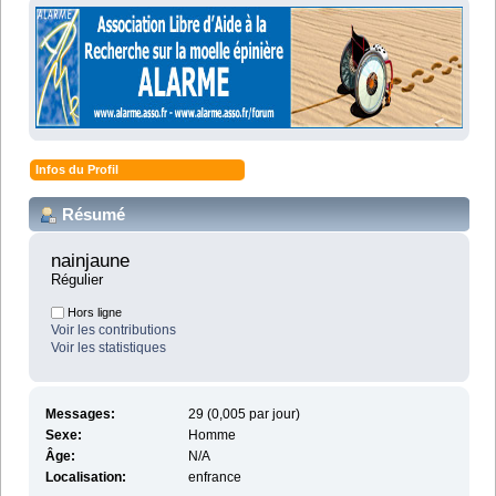
Infos du Profil
Résumé
nainjaune 
Régulier
Hors ligne
Voir les contributions
Voir les statistiques
Messages:
29 (0,005 par jour)
Sexe:
Homme
Âge:
N/A
Localisation:
enfrance