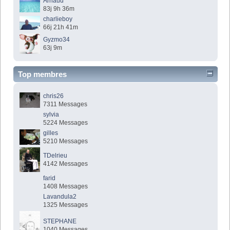
Arnaud
83j 9h 36m
charlieboy
66j 21h 41m
Gyzmo34
63j 9m
Top membres
chris26
7311 Messages
sylvia
5224 Messages
gilles
5210 Messages
TDelrieu
4142 Messages
farid
1408 Messages
Lavandula2
1325 Messages
STEPHANE
1040 Messages