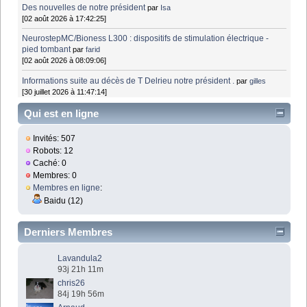
Des nouvelles de notre président
par
Isa
[02 août 2026 à 17:42:25]
NeurostepMC/Bioness L300 : dispositifs de stimulation électrique -
pied tombant
par
farid
[02 août 2026 à 08:09:06]
Informations suite au décès de T Delrieu notre président .
par
gilles
[30 juillet 2026 à 11:47:14]
Qui est en ligne
Invités: 507
Robots: 12
Caché: 0
Membres: 0
Membres en ligne
:
Baidu (12)
Derniers Membres
Lavandula2
93j 21h 11m
chris26
84j 19h 56m