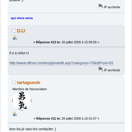
IP archivée
qui vivra verra
DJJ
«
Réponse #12 le:
26 juillet 2009 à 15:58:05 »
il y a celui ci
http://www.offcarr.com/eng/prodotti.asp?categoria=70&idProd=93
IP archivée
tartagueule
Membre de l'association
«
Réponse #11 le:
26 juillet 2009 à 15:41:07 »
bon ba je vais les contacter ;)