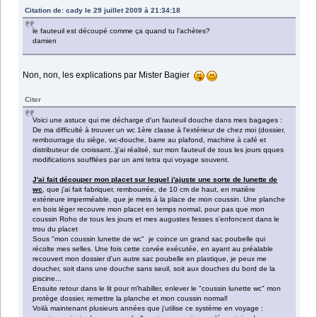
Citation de: cady le 29 juillet 2009 à 21:34:18
le fauteuil est découpé comme ça quand tu l'achètes?
damien
Non, non, les explications par Mister Bagier
Citer
Voici une astuce qui me décharge d'un fauteuil douche dans mes bagages :
De ma difficulté à trouver un wc 1ère classe à l'extérieur de chez moi (dossier,
rembourrage du siège, wc-douche, barre au plafond, machine à café et
distributeur de croissant..)j'ai réalisé, sur mon fauteuil de tous les jours qques
modifications soufflées par un ami tetra qui voyage souvent.
J'ai fait découper mon placet sur lequel j'ajuste une sorte de lunette de
wc
, que j'ai fait fabriquer, rembourrée, de 10 cm de haut, en matière
extérieure imperméable, que je mets à la place de mon coussin. Une planche
en bois léger recouvre mon placet en temps normal, pour pas que mon
coussin Roho de tous les jours et mes augustes fesses s'enfoncent dans le
trou du placet
Sous "mon coussin lunette de wc" je coince un grand sac poubelle qui
récolte mes selles. Une fois cette corvée exécutée, en ayant au préalable
recouvert mon dossier d'un autre sac poubelle en plastique, je peux me
doucher, soit dans une douche sans seuil, soit aux douches du bord de la
piscine...
Ensuite retour dans le lit pour m'habiller, enlever le "coussin lunette wc" mon
protège dossier, remettre la planche et mon coussin normal!
Voilà maintenant plusieurs années que j'utilise ce système en voyage :