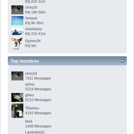
93j 21h 11m
chris26
84j 19h 56m
Arnaud
83j 9h 36m
charlieboy
66j 21h 41m
Gyzmo34
63j 9m
Top membres
chris26
7311 Messages
sylvia
5224 Messages
gilles
5210 Messages
TDelrieu
4142 Messages
farid
1408 Messages
Lavandula2