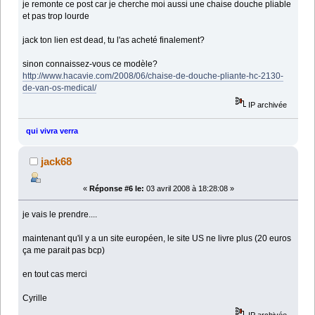
je remonte ce post car je cherche moi aussi une chaise douche pliable
et pas trop lourde
jack ton lien est dead, tu l'as acheté finalement?
sinon connaissez-vous ce modèle?
http://www.hacavie.com/2008/06/chaise-de-douche-pliante-hc-2130-
de-van-os-medical/
IP archivée
qui vivra verra
jack68
«
Réponse #6 le:
03 avril 2008 à 18:28:08 »
je vais le prendre....
maintenant qu'il y a un site européen, le site US ne livre plus (20 euros
ça me parait pas bcp)
en tout cas merci
Cyrille