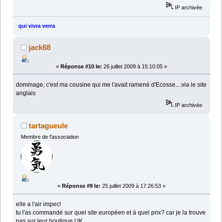
IP archivée
qui vivra verra
jack68
«
Réponse #10 le:
26 juillet 2009 à 15:10:05 »
dommage, c'est ma cousine qui me l'avait ramené d'Ecosse....via le site
anglais
IP archivée
tartagueule
Membre de l'association
«
Réponse #9 le:
25 juillet 2009 à 17:26:53 »
elle a l'air impec!
tu l'as commandé sur quel site européen et à quel prix? car je la trouve
pas sur leur boutique UK...