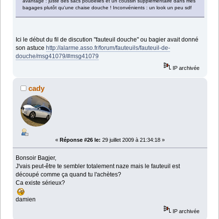
avantage : juste des sacs poubelles et un coussin supplémentaire dans mes
bagages plutôt qu'une chaise douche ! Inconvénients : un look un peu sdf
Ici le début du fil de discution "fauteuil douche" ou bagier avait donné
son astuce
http://alarme.asso.fr/forum/fauteuils/fauteuil-de-
douche/msg41079/#msg41079
IP archivée
cady
«
Réponse #26 le:
29 juillet 2009 à 21:34:18 »
Bonsoir Bagjer,
J'vais peut-être te sembler totalement naze mais le fauteuil est
découpé comme ça quand tu l'achètes?
Ca existe sérieux?
damien
IP archivée