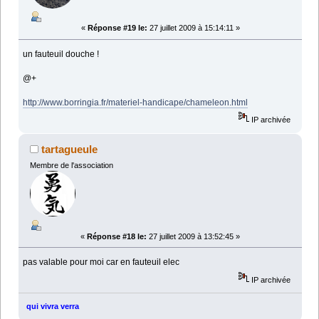
«
Réponse #19 le:
27 juillet 2009 à 15:14:11 »
un fauteuil douche !
@+
http://www.borringia.fr/materiel-handicape/chameleon.html
IP archivée
tartagueule
Membre de l'association
«
Réponse #18 le:
27 juillet 2009 à 13:52:45 »
pas valable pour moi car en fauteuil elec
IP archivée
qui vivra verra