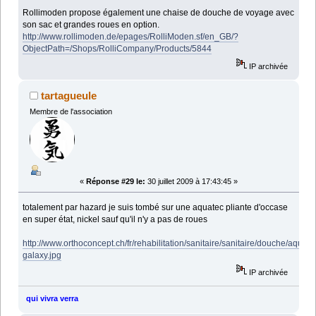
Rollimoden propose également une chaise de douche de voyage avec
son sac et grandes roues en option.
http://www.rollimoden.de/epages/RolliModen.sf/en_GB/?
ObjectPath=/Shops/RolliCompany/Products/5844
IP archivée
tartagueule
Membre de l'association
«
Réponse #29 le:
30 juillet 2009 à 17:43:45 »
totalement par hazard je suis tombé sur une aquatec pliante d'occase
en super état, nickel sauf qu'il n'y a pas de roues
http://www.orthoconcept.ch/fr/rehabilitation/sanitaire/sanitaire/douche/aquate
galaxy.jpg
IP archivée
qui vivra verra