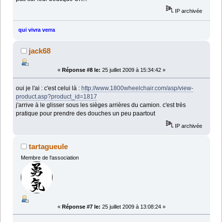
IP archivée
qui vivra verra
jack68
«
Réponse #8 le:
25 juillet 2009 à 15:34:42 »
oui je l'ai : c'est celui là :
http://www.1800wheelchair.com/asp/view-
product.asp?product_id=1817
j'arrive à le glisser sous les sièges arrières du camion. c'est très
pratique pour prendre des douches un peu paartout
IP archivée
tartagueule
Membre de l'association
«
Réponse #7 le:
25 juillet 2009 à 13:08:24 »