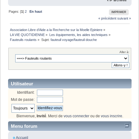
IP archivée
Pages: [
1
]
2
En haut
IMPRIMER
« précédent
suivant »
Association Libre d'Aide a la Recherche sur la Moelle Epiniere
»
LA VIE QUOTIDIENNE
»
Les équipements, les aides techniques
»
Fauteuils roulants
»
Sujet:
fauteuil voyage/fauteuil douche
Aller à:
Utilisateur
Identifiant:
Mot de passe:
Bienvenue,
Invité
. Merci de
vous connecter
ou de
vous inscrire
.
Menu forum
Accueil