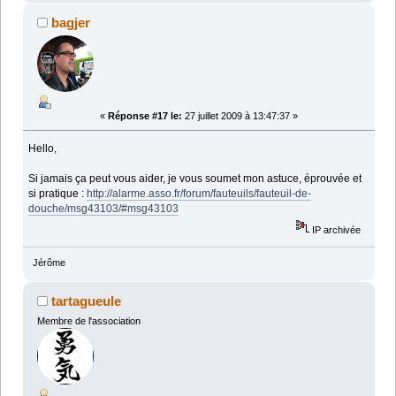
bagjer
«
Réponse #17 le:
27 juillet 2009 à 13:47:37 »
Hello,
Si jamais ça peut vous aider, je vous soumet mon astuce, éprouvée et
si pratique :
http://alarme.asso.fr/forum/fauteuils/fauteuil-de-
douche/msg43103/#msg43103
IP archivée
Jérôme
tartagueule
Membre de l'association