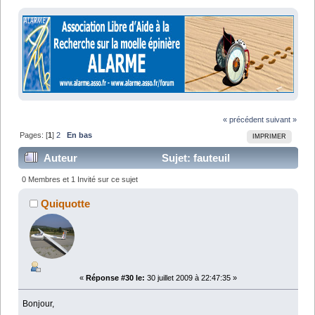
« précédent
suivant »
Pages: [
1
]
2
En bas
IMPRIMER
Auteur
Sujet: fauteuil
voyage/fauteuil douche (Lu 36776 fois)
0 Membres et 1 Invité sur ce sujet
Quiquotte
«
Réponse #30 le:
30 juillet 2009 à 22:47:35 »
Bonjour,