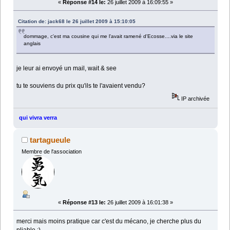
«
Réponse #14 le:
26 juillet 2009 à 16:09:55 »
Citation de: jack68 le 26 juillet 2009 à 15:10:05
dommage, c'est ma cousine qui me l'avait ramené d'Ecosse....via le site
anglais
je leur ai envoyé un mail, wait & see
tu te souviens du prix qu'ils te l'avaient vendu?
IP archivée
qui vivra verra
tartagueule
Membre de l'association
«
Réponse #13 le:
26 juillet 2009 à 16:01:38 »
merci mais moins pratique car c'est du mécano, je cherche plus du
pliable ;)