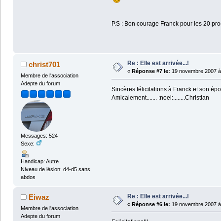
P.S : Bon courage Franck pour les 20 p
Re : Elle est arrivée...!
christ701
«
Réponse #7 le:
19 novembre 2007 à 
Membre de l'association
Adepte du forum
Sincères félicitations à Franck et son épou
Amicalement....... :noel:........Christian
Messages: 524
Sexe:
Handicap: Autre
Niveau de lésion: d4-d5 sans
abdos
Re : Elle est arrivée...!
Eiwaz
«
Réponse #6 le:
19 novembre 2007 à 
Membre de l'association
Adepte du forum