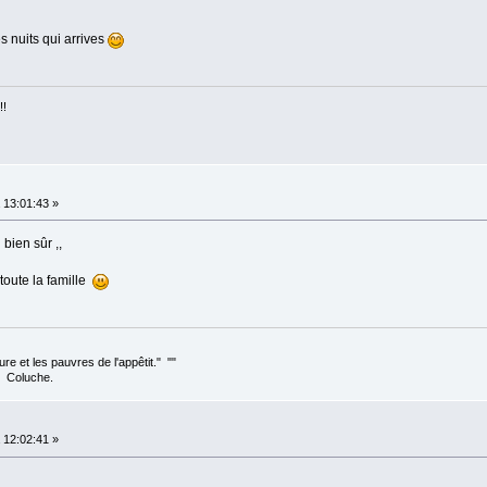
 nuits qui arrives
!!
13:01:43 »
bien sûr ,,
toute la famille
ture et les pauvres de l'appêtit." ""
e.
12:02:41 »