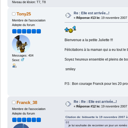
Niveau de lésion: T7, T8
Re : Elle est arrivée...!
Tony25
«
Réponse #13 le:
19 novembre 2007 
Membre de l'association
Adepte du forum
Bienvenue a la petite Juliette !!!
Félicitations à la maman qui a eu tout le 
Messages: 404
Soyez heureux ensemble et pleins de bon
Sexe:
smiley
P.S : Bon courage Franck pour les 20 
Re : Re : Elle est arrivée...!
Franck_38
«
Réponse #12 le:
19 novembre 2007 
Membre de l'association
Adepte du forum
Citation de: bidouette le 19 novembre 2007 à
je lui souhaite de recontrer un jour un roméo