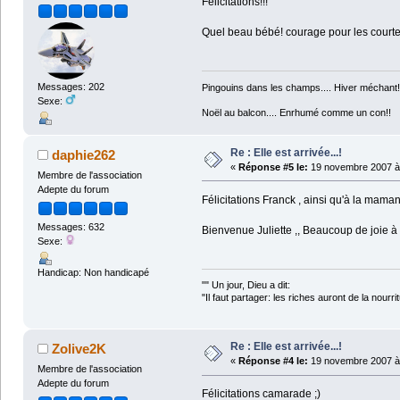
Felicitations!!!
Quel beau bébé! courage pour les courtes
Messages: 202
Pingouins dans les champs.... Hiver méchant!
Sexe:
Noël au balcon.... Enrhumé comme un con!!
Re : Elle est arrivée...!
daphie262
«
Réponse #5 le:
19 novembre 2007 à 
Membre de l'association
Adepte du forum
Félicitations Franck , ainsi qu'à la maman 
Messages: 632
Bienvenue Juliette ,, Beaucoup de joie à 
Sexe:
Handicap: Non handicapé
"" Un jour, Dieu a dit:
"Il faut partager: les riches auront de la nourri
Coluch
Re : Elle est arrivée...!
Zolive2K
«
Réponse #4 le:
19 novembre 2007 à 
Membre de l'association
Adepte du forum
Félicitations camarade ;)