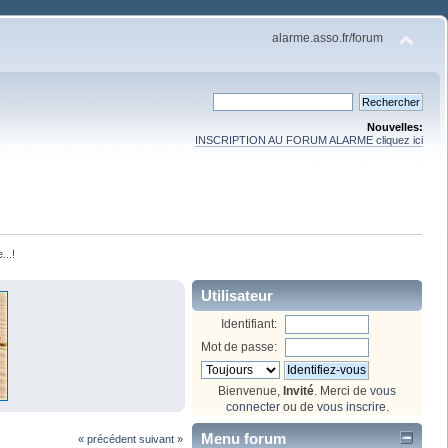
alarme.asso.fr/forum
Nouvelles:
INSCRIPTION AU FORUM ALARME cliquez ici
...!
Utilisateur
Identifiant:
Mot de passe:
Bienvenue,
Invité
. Merci de
vous
connecter
ou de
vous inscrire
.
Menu forum
« précédent
suivant »