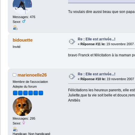
Tu voulais dire aussi beau que son pap
Messages: 476
Sexe:
Re : Elle est arrivée...!
bidouette
«
Réponse #11 le:
19 novembre 2007 à
Invité
bravo Franck et félicitation à la maman po
Re : Elle est arrivée...!
marienoelle26
«
Réponse #10 le:
19 novembre 2007 
Membre de l'association
Adepte du forum
Félicitations les heureux parents, elle es
Juliette,que ta vie soit belle et douce,re
Amitiés
Messages: 295
Sexe:
Handicap: Non handicapé