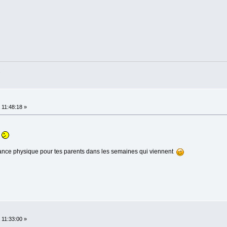
.
11:48:18 »
stance physique pour tes parents dans les semaines qui viennent
11:33:00 »