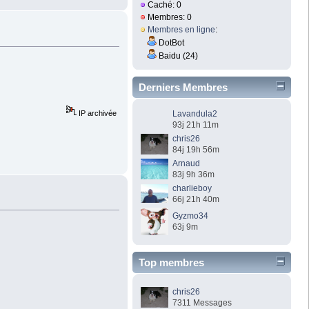
Caché: 0
Membres: 0
Membres en ligne
:
DotBot
Baidu (24)
Derniers Membres
IP archivée
Lavandula2
93j 21h 11m
chris26
84j 19h 56m
Arnaud
83j 9h 36m
charlieboy
66j 21h 40m
Gyzmo34
63j 9m
Top membres
chris26
7311 Messages