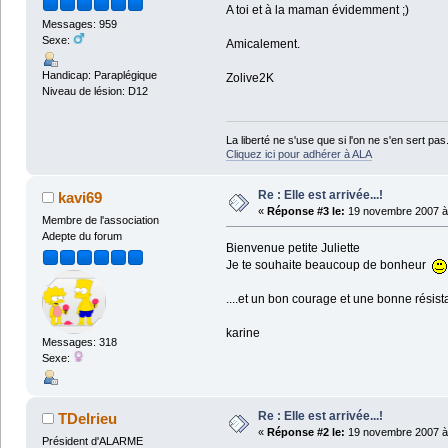
A toi et à la maman évidemment ;)
Messages: 959
Sexe:
Amicalement.
Handicap: Paraplégique
Zolive2K
Niveau de lésion: D12
La liberté ne s'use que si l'on ne s'en sert pas
Cliquez ici pour adhérer à ALA
Re : Elle est arrivée...!
kavi69
«
Réponse #3 le:
19 novembre 2007 à 
Membre de l'association
Adepte du forum
Bienvenue petite Juliette
Je te souhaite beaucoup de bonheur
....et un bon courage et une bonne rési
karine
Messages: 318
Sexe:
Re : Elle est arrivée...!
TDelrieu
«
Réponse #2 le:
19 novembre 2007 à 
Président d'ALARME