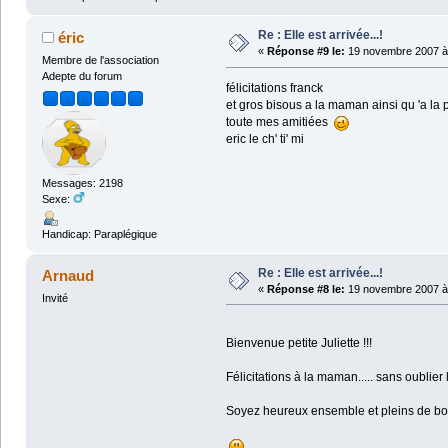
Re : Elle est arrivée...!
éric
«
Réponse #9 le:
19 novembre 2007 à 
Membre de l'association
Adepte du forum
félicitations franck
et gros bisous a la maman ainsi qu 'a la
toute mes amitiées
eric le ch' ti' mi
Messages: 2198
Sexe:
Handicap: Paraplégique
Re : Elle est arrivée...!
Arnaud
«
Réponse #8 le:
19 novembre 2007 à 
Invité
Bienvenue petite Juliette !!!
Félicitations à la maman..... sans oublier
Soyez heureux ensemble et pleins de bon