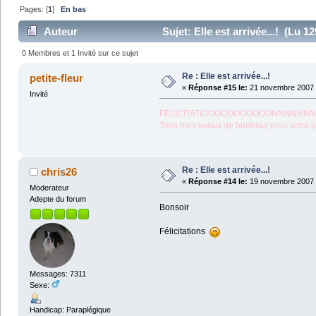
Pages: [
1
]
En bas
Auteur
Sujet: Elle est arrivée...! (Lu 12
0 Membres et 1 Invité sur ce sujet
Re : Elle est arrivée...!
petite-fleur
«
Réponse #15 le:
21 novembre 2007 
Invité
FELICITATIOOOOOOOOOOONNNNNNNNNNN!!!!!!!!!!!!
Tous mes voeux de bonheur pour votre peti
Re : Elle est arrivée...!
chris26
«
Réponse #14 le:
19 novembre 2007 
Moderateur
Adepte du forum
Bonsoir
Félicitations
Messages: 7311
Sexe:
Handicap: Paraplégique