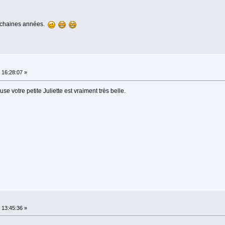
rochaines années.
16:28:07 »
se votre petite Juliette est vraiment très belle.
13:45:36 »