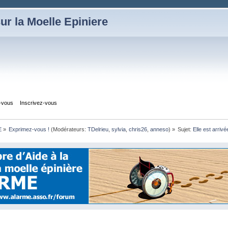
ur la Moelle Epiniere
z-vous
Inscrivez-vous
E
»
Exprimez-vous !
(Modérateurs:
TDelrieu
,
sylvia
,
chris26
,
anneso
) »
Sujet:
Elle est arrivée