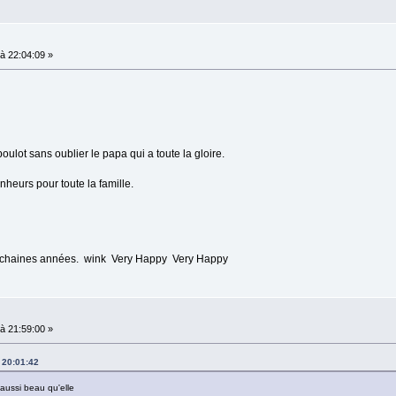
à 22:04:09 »
boulot sans oublier le papa qui a toute la gloire.
heurs pour toute la famille.
prochaines années. wink Very Happy Very Happy
à 21:59:00 »
 20:01:42
 aussi beau qu'elle