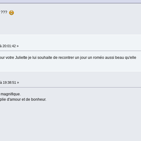
a ???
 20:01:42 »
ur votre Juliette je lui souhaite de recontrer un jour un roméo aussi beau qu'elle
à 19:38:51 »
t magnifique.
mplie d'amour et de bonheur.