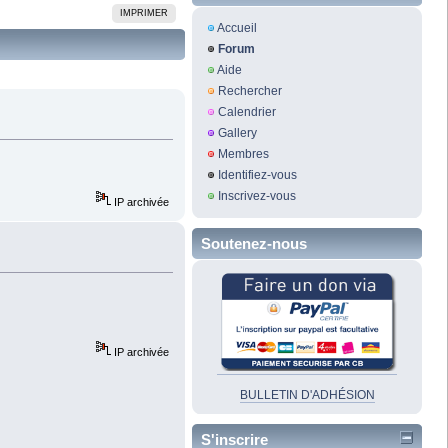
IMPRIMER
Accueil
Forum
Aide
Rechercher
Calendrier
Gallery
Membres
Identifiez-vous
Inscrivez-vous
IP archivée
Soutenez-nous
IP archivée
BULLETIN D'ADHÉSION
S'inscrire