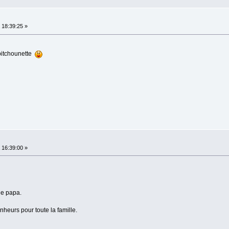
18:39:25 »
 pitchounette
16:39:00 »
 le papa.
heurs pour toute la famille.