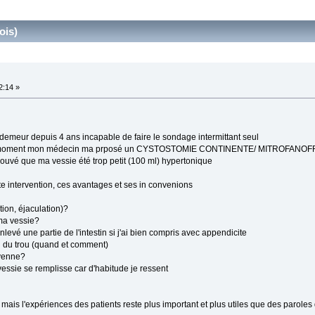
ois)
2:14 »
 demeur depuis 4 ans incapable de faire le sondage intermittant seul
 ce moment mon médecin ma prposé un CYSTOSTOMIE CONTINENTE/ MITROFANOF
ouvé que ma vessie été trop petit (100 ml) hypertonique
te intervention, ces avantages et ses in convenions
tion, éjaculation)?
ma vessie?
levé une partie de l'intestin si j'ai bien compris avec appendicite
eau du trou (quand et comment)
yenne?
essie se remplisse car d'habitude je ressent
ais l'expériences des patients reste plus important et plus utiles que des paroles