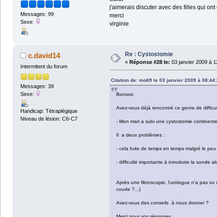
j'aimerais discuter avec des filles qui o
Messages: 99
merci
Sexe:
virginie
Re : Cystostomie
c.david14
«
Réponse #28 le:
03 janvier 2009 à 1
Intermitent du forum
Citation de: mo69 le 03 janvier 2009 à 08:44
Messages: 39
Sexe:
Bonsoir,
Avez-vous déjà rencontré ce genre de difficul
Handicap: Tétraplégique
Niveau de lésion: C6-C7
- Mon mari a subi une cystostomie continente 
Il a deux problèmes :
- cela fuite de temps en temps malgré le peu
- difficulté importante à introduire la sonde a
Après une fibroscopie, l'urologue n'a pas vu 
coude ?...)
Avez-vous des conseils à nous donner ?
Merci pour vos réponses.