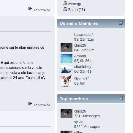
misterjp
Baidu (11)
IP archivée
Derniers Membres
Lavandula2
93j 21h 11m
chris26
onome sur le plan urinaire ce
84j 19h 56m
Arnaud
83j 9h 36m
RBE qui est une femme
charlieboy
sieurs examens sur la vessie
66j 21h 41m
r moi cela a été facile car je
depuis 24 ans. Tu vois il n'y
Gyzmo34
63j 9m
Top membres
IP archivée
chris26
7311 Messages
sylvia
5224 Messages
gilles