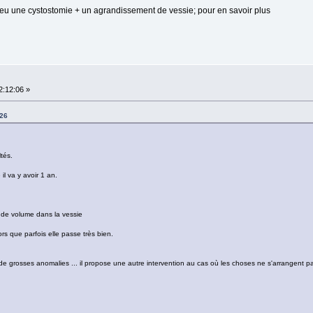
nt eu une cystostomie + un agrandissement de vessie; pour en savoir plus
2:12:06 »
:26
tés.
il va y avoir 1 an.
 de volume dans la vessie
lors que parfois elle passe très bien.
de grosses anomalies ... il propose une autre intervention au cas où les choses ne s'arrangent pas