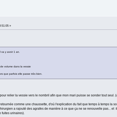
3:51:05 »
 va y avoir 1 an.
 de volume dans la vessie
lors que parfois elle passe très bien.
 pour relier la vessie vers le nombril afin que mon mari puisse se sonder tout seul. (A
t retournée comme une chaussette, d'où l'explication du fait que temps à temps la son
 chirurgien a rajouté des agrafes de manière à ce que ça ne se renouvelle pas... et i
de fuites urinaires).