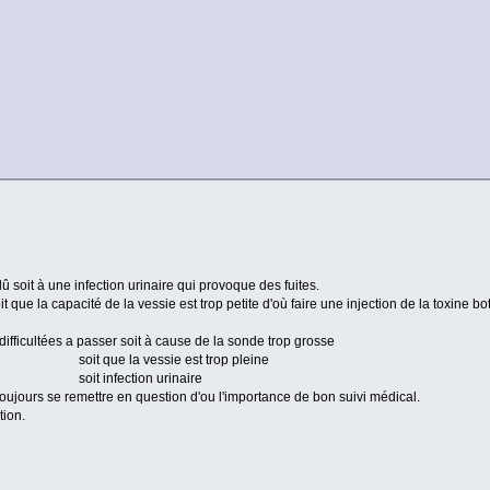
û soit à une infection urinaire qui provoque des fuites.
sie est trop petite d'où faire une injection de la toxine botu
difficultées a passer soit à cause de la sonde trop grosse
ie est trop pleine
on urinaire
toujours se remettre en question d'ou l'importance de bon suivi médical.
tion.