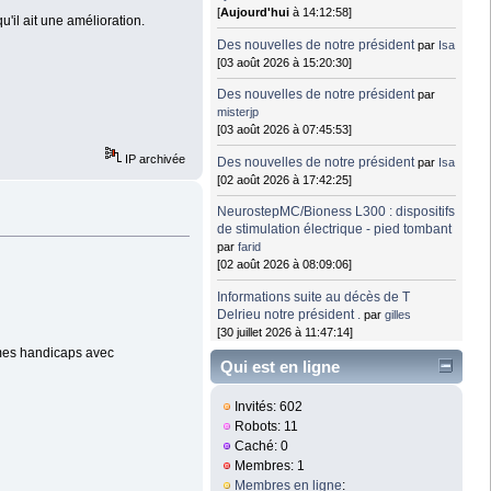
[
Aujourd'hui
à 14:12:58]
'il ait une amélioration.
Des nouvelles de notre président
par
Isa
[03 août 2026 à 15:20:30]
Des nouvelles de notre président
par
misterjp
[03 août 2026 à 07:45:53]
IP archivée
Des nouvelles de notre président
par
Isa
[02 août 2026 à 17:42:25]
NeurostepMC/Bioness L300 : dispositifs
de stimulation électrique - pied tombant
par
farid
[02 août 2026 à 08:09:06]
Informations suite au décès de T
Delrieu notre président .
par
gilles
[30 juillet 2026 à 11:47:14]
êmes handicaps avec
Qui est en ligne
Invités: 602
Robots: 11
Caché: 0
Membres: 1
Membres en ligne
: