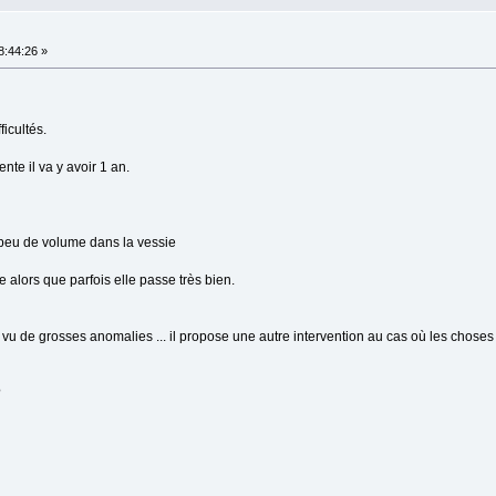
8:44:26 »
icultés.
nte il va y avoir 1 an.
 peu de volume dans la vessie
de alors que parfois elle passe très bien.
 vu de grosses anomalies ... il propose une autre intervention au cas où les choses n
?