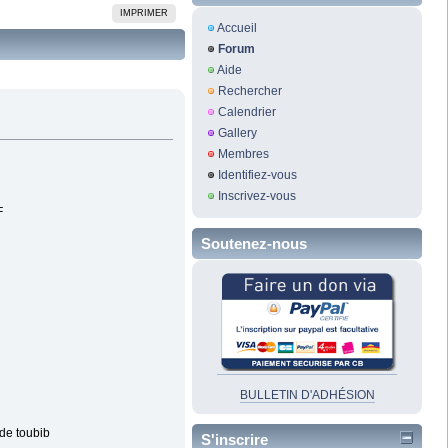
IMPRIMER
Accueil
Forum
Aide
Rechercher
Calendrier
Gallery
Membres
Identifiez-vous
Inscrivez-vous
F
Soutenez-nous
BULLETIN D'ADHÉSION
 de toubib
S'inscrire