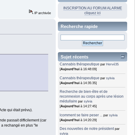
INSCRIPTION AU FORUM ALARME
cliquez ici
IP archivée
Recherche rapide
Sujet récents
Cannabis thérapeutique
par
Hervé35
[
Aujourd'hui
à 16:48:09]
Cannabis thérapeutique
par
sylvia
[
Aujourd'hui
à 14:35:35]
Recherche de bien-être et de
reconnexion au corps après une lésion
médullaire
par
sylvia
[
Aujourd'hui
à 14:27:45]
cte qui était prévu).
lcomment se faire peser ...
par
sylvia
[
Aujourd'hui
à 14:20:29]
de passait difficilement (car
l a rechangé en plus "le
Des nouvelles de notre président
par
sylvia