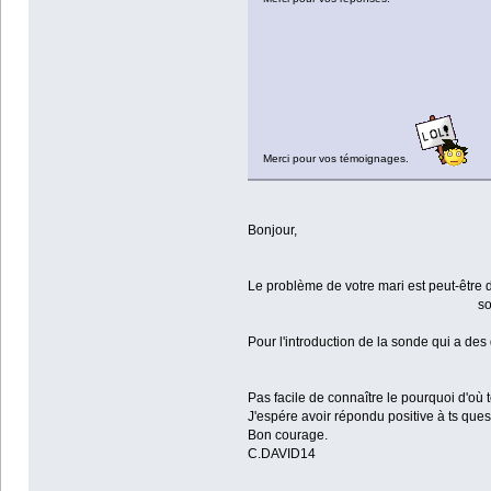
Merci pour vos témoignages.
Bonjour,
Le problème de votre mari est peut-être d
soit que la capacité de la ves
Pour l'introduction de la sonde qui a des 
soit que la vess
soit infecti
Pas facile de connaître le pourquoi d'où 
J'espére avoir répondu positive à ts ques
Bon courage.
C.DAVID14