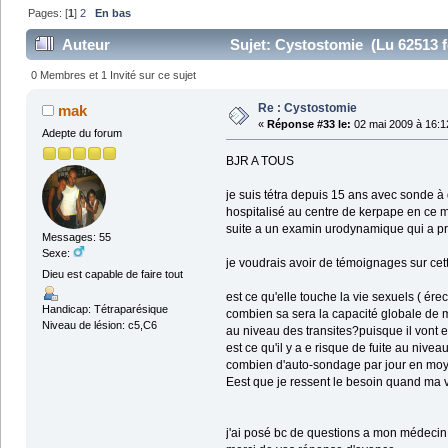
Pages: [
1
]
2
En bas
Auteur
Sujet: Cystostomie (Lu 62513 f
0 Membres et 1 Invité sur ce sujet
Re : Cystostomie
mak
«
Réponse #33 le:
02 mai 2009 à 16:1
Adepte du forum
BJR A TOUS
je suis tétra depuis 15 ans avec sonde à
hospitalisé au centre de kerpape en
suite a un examin urodynamique qui a pr
Messages: 55
Sexe:
je voudrais avoir de témoignages sur cet
Dieu est capable de faire tout
est ce qu'elle touche la vie sexuels ( érec
Handicap: Tétraparésique
combien sa sera la capacité globale de 
Niveau de lésion: c5,C6
au niveau des transites?puisque il vont en
est ce qu'il y a e risque de fuite au niv
combien d'auto-sondage par jour en mo
Eest que je ressent le besoin quand ma v
j'ai posé bc de questions a mon médecin m