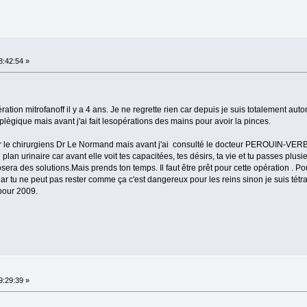
8:42:54 »
ération mitrofanoff il y a 4 ans. Je ne regrette rien car depuis je suis totalement aut
lègique mais avant j'ai fait lesopérations des mains pour avoir la pinces.
par le chirurgiens Dr Le Normand mais avant j'ai consulté le docteur PEROUIN-VE
 plan urinaire car avant elle voit tes capacitées, tes désirs, ta vie et tu passes plu
sera des solutions.Mais prends ton temps. Il faut être prêt pour cette opération . Pou
ar tu ne peut pas rester comme ça c'est dangereux pour les reins sinon je suis tétra 
 pour 2009.
9:29:39 »