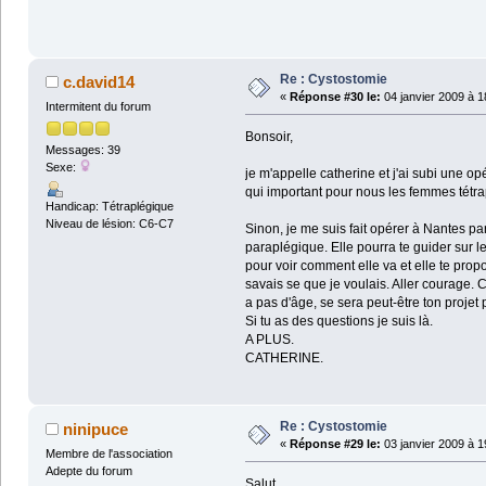
Re : Cystostomie
c.david14
«
Réponse #30 le:
04 janvier 2009 à 1
Intermitent du forum
Bonsoir,
Messages: 39
Sexe:
je m'appelle catherine et j'ai subi une op
qui important pour nous les femmes tétrap
Handicap: Tétraplégique
Niveau de lésion: C6-C7
Sinon, je me suis fait opérer à Nantes 
paraplégique. Elle pourra te guider sur le
pour voir comment elle va et elle te propo
savais se que je voulais. Aller courage. C
a pas d'âge, se sera peut-être ton projet
Si tu as des questions je suis là.
A PLUS.
CATHERINE.
Re : Cystostomie
ninipuce
«
Réponse #29 le:
03 janvier 2009 à 1
Membre de l'association
Adepte du forum
Salut