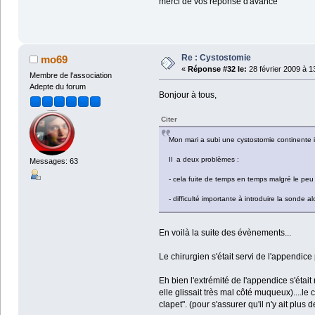
merci de vos réponse d'avance
Re : Cystostomie
mo69
«
Réponse #32 le:
28 février 2009 à 1
Membre de l'association
Adepte du forum
Bonjour à tous,
Citer
Mon mari a subi une cystostomie continente il
Il a deux problèmes :
Messages: 63
- cela fuite de temps en temps malgré le peu
- difficulté importante à introduire la sonde a
En voilà la suite des évènements...
Le chirurgien s'était servi de l'appendice
Eh bien l'extrémité de l'appendice s'étai
elle glissait très mal côté muqueux)....le
clapet". (pour s'assurer qu'il n'y ait plus 