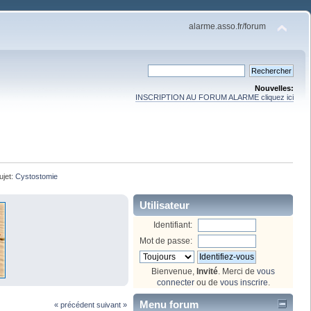
alarme.asso.fr/forum
Nouvelles:
INSCRIPTION AU FORUM ALARME cliquez ici
ujet:
Cystostomie
Utilisateur
Identifiant:
Mot de passe:
Bienvenue,
Invité
. Merci de
vous
connecter
ou de
vous inscrire
.
Menu forum
« précédent
suivant »