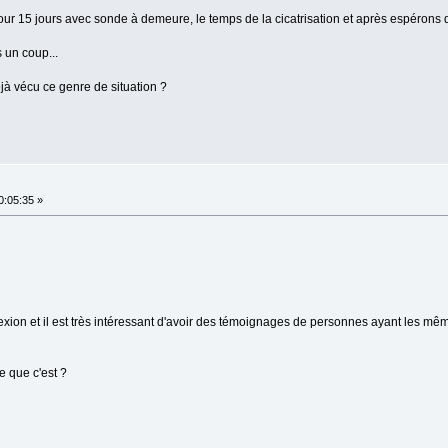
ur 15 jours avec sonde à demeure, le temps de la cicatrisation et après espérons qu
s un coup...
éjà vécu ce genre de situation ?
0:05:35 »
exion et il est très intéressant d'avoir des témoignages de personnes ayant les m
e que c'est ?