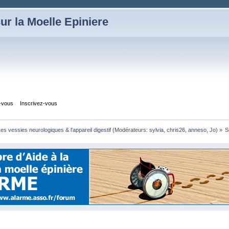
ur la Moelle Epiniere
z-vous
Inscrivez-vous
es vessies neurologiques & l'appareil digestif
(Modérateurs:
sylvia
,
chris26
,
anneso
,
Jo
) »
S