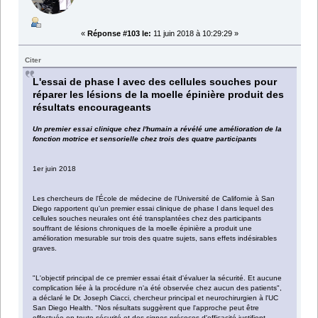
«
Réponse #103 le:
11 juin 2018 à 10:29:29 »
Citer
L'essai de phase I avec des cellules souches pour
réparer les lésions de la moelle épinière produit des
résultats encourageants
Un premier essai clinique chez l'humain a révélé une amélioration de la
fonction motrice et sensorielle chez trois des quatre participants
1er juin 2018
Les chercheurs de l'École de médecine de l'Université de Californie à San
Diego rapportent qu'un premier essai clinique de phase I dans lequel des
cellules souches neurales ont été transplantées chez des participants
souffrant de lésions chroniques de la moelle épinière a produit une
amélioration mesurable sur trois des quatre sujets, sans effets indésirables
graves.
"L'objectif principal de ce premier essai était d'évaluer la sécurité. Et aucune
complication liée à la procédure n'a été observée chez aucun des patients",
a déclaré le Dr. Joseph Ciacci, chercheur principal et neurochirurgien à l'UC
San Diego Health. "Nos résultats suggèrent que l'approche peut être
effectuée en toute sécurité et des signes précoces d'efficacité justifient