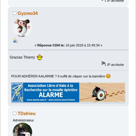
IP archivée
Gyzmo34
«
Réponse #104 le:
16 juin 2018 à 15:49:34 »
Gracias Thierry
IP archivée
POUR ADHÉRER A ALARME ? Il suffit de cliquer sur la bannière
TDelrieu
Administrateur