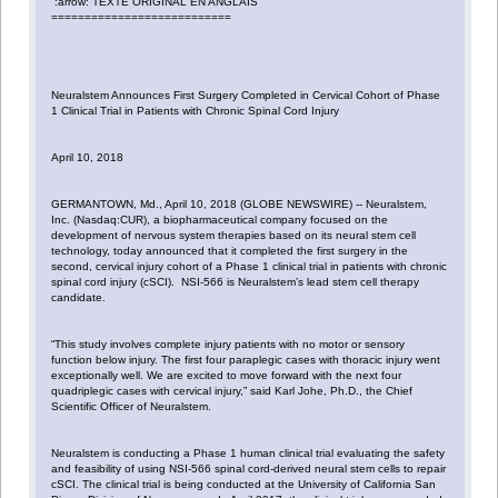
:arrow: TEXTE ORIGINAL EN ANGLAIS
===========================
Neuralstem Announces First Surgery Completed in Cervical Cohort of Phase
1 Clinical Trial in Patients with Chronic Spinal Cord Injury
April 10, 2018
GERMANTOWN, Md., April 10, 2018 (GLOBE NEWSWIRE) -- Neuralstem,
Inc. (Nasdaq:CUR), a biopharmaceutical company focused on the
development of nervous system therapies based on its neural stem cell
technology, today announced that it completed the first surgery in the
second, cervical injury cohort of a Phase 1 clinical trial in patients with chronic
spinal cord injury (cSCI). NSI-566 is Neuralstem’s lead stem cell therapy
candidate.
“This study involves complete injury patients with no motor or sensory
function below injury. The first four paraplegic cases with thoracic injury went
exceptionally well. We are excited to move forward with the next four
quadriplegic cases with cervical injury,” said Karl Johe, Ph.D., the Chief
Scientific Officer of Neuralstem.
Neuralstem is conducting a Phase 1 human clinical trial evaluating the safety
and feasibility of using NSI-566 spinal cord-derived neural stem cells to repair
cSCI. The clinical trial is being conducted at the University of California San