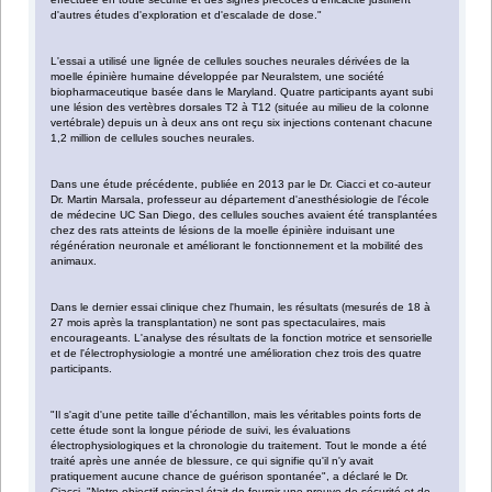
d'autres études d'exploration et d'escalade de dose."
L'essai a utilisé une lignée de cellules souches neurales dérivées de la
moelle épinière humaine développée par Neuralstem, une société
biopharmaceutique basée dans le Maryland. Quatre participants ayant subi
une lésion des vertèbres dorsales T2 à T12 (située au milieu de la colonne
vertébrale) depuis un à deux ans ont reçu six injections contenant chacune
1,2 million de cellules souches neurales.
Dans une étude précédente, publiée en 2013 par le Dr. Ciacci et co-auteur
Dr. Martin Marsala, professeur au département d'anesthésiologie de l'école
de médecine UC San Diego, des cellules souches avaient été transplantées
chez des rats atteints de lésions de la moelle épinière induisant une
régénération neuronale et améliorant le fonctionnement et la mobilité des
animaux.
Dans le dernier essai clinique chez l'humain, les résultats (mesurés de 18 à
27 mois après la transplantation) ne sont pas spectaculaires, mais
encourageants. L'analyse des résultats de la fonction motrice et sensorielle
et de l'électrophysiologie a montré une amélioration chez trois des quatre
participants.
"Il s'agit d'une petite taille d'échantillon, mais les véritables points forts de
cette étude sont la longue période de suivi, les évaluations
électrophysiologiques et la chronologie du traitement. Tout le monde a été
traité après une année de blessure, ce qui signifie qu'il n'y avait
pratiquement aucune chance de guérison spontanée", a déclaré le Dr.
Ciacci. "Notre objectif principal était de fournir une preuve de sécurité et de