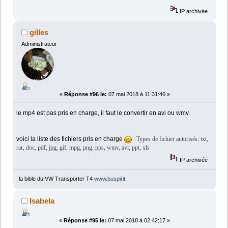
IP archivée
gilles
Administrateur
«
Réponse #96 le:
07 mai 2018 à 11:31:46 »
le mp4 est pas pris en charge, il faut le convertir en avi ou wmv.
voici la liste des fichiers pris en charge
:
Types de fichier autorisés: txt,
rar, doc, pdf, jpg, gif, mpg, png, pps, wmv, avi, ppt, xls
IP archivée
la bible du VW Transporter T4
www.buspirit
.
Isabela
«
Réponse #95 le:
07 mai 2018 à 02:42:17 »