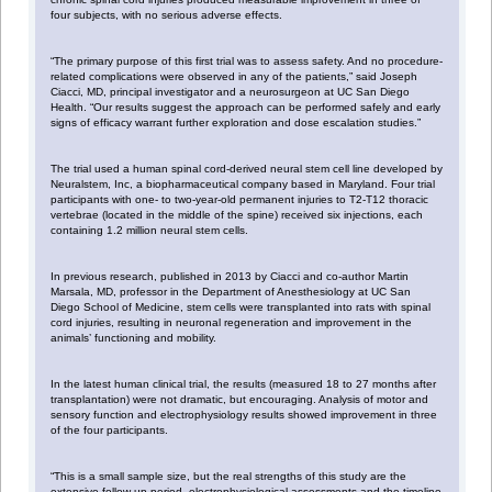
four subjects, with no serious adverse effects.
“The primary purpose of this first trial was to assess safety. And no procedure-
related complications were observed in any of the patients,” said Joseph
Ciacci, MD, principal investigator and a neurosurgeon at UC San Diego
Health. “Our results suggest the approach can be performed safely and early
signs of efficacy warrant further exploration and dose escalation studies.”
The trial used a human spinal cord-derived neural stem cell line developed by
Neuralstem, Inc, a biopharmaceutical company based in Maryland. Four trial
participants with one- to two-year-old permanent injuries to T2-T12 thoracic
vertebrae (located in the middle of the spine) received six injections, each
containing 1.2 million neural stem cells.
In previous research, published in 2013 by Ciacci and co-author Martin
Marsala, MD, professor in the Department of Anesthesiology at UC San
Diego School of Medicine, stem cells were transplanted into rats with spinal
cord injuries, resulting in neuronal regeneration and improvement in the
animals’ functioning and mobility.
In the latest human clinical trial, the results (measured 18 to 27 months after
transplantation) were not dramatic, but encouraging. Analysis of motor and
sensory function and electrophysiology results showed improvement in three
of the four participants.
“This is a small sample size, but the real strengths of this study are the
extensive follow-up period, electrophysiological assessments and the timeline