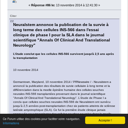
«
Réponse #86 le:
13 novembre 2014 à 12:41:30 »
Citer
Neuralstem annonce la publication de la survie à
long terme des cellules INS-566 dans l'essai
clinique de phase I pour la SLA dans le journal
scientifique "Annals Of Clinical And Translational
Neurology"
L'étude conclut que les cellules INS-566 survivent jusqu'à 2,5 ans après
la transplantation
10 novembre 2014
Germantown, Maryland, 10 novembre 2014 / PRNewswire / - Neuralstem a
annoncé la publication des résultats de survie cellulaire à long terme et la
différenciation dans la moelle épinière humaine des cellules souches
neurales INS-566 transplantées provenant dans le journal scientifique
"Annals Of Clinical And Translational Neurology". L'étude de Phase I a
conclu que cellules souches neurales INS-566 de Neuralstem ont survécu
jusqu'à 2,5 années post-transplantation chez six patients atteints de sclérose
latérale amyotrophique (SLA). Ce fut la première étude clinique jamais
approuvée pour transplanter des cellules souches neurales dans la moelle
épinière.
Ce Forum utilise des cookies pour faciliter votre navigation.
Accepter !
Informations