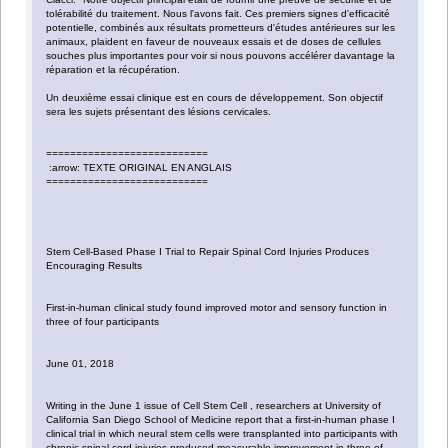
tolérabilité du traitement. Nous l'avons fait. Ces premiers signes d'efficacité
potentielle, combinés aux résultats prometteurs d'études antérieures sur les
animaux, plaident en faveur de nouveaux essais et de doses de cellules
souches plus importantes pour voir si nous pouvons accélérer davantage la
réparation et la récupération.
Un deuxième essai clinique est en cours de développement. Son objectif
sera les sujets présentant des lésions cervicales.
===========================
:arrow: TEXTE ORIGINAL EN ANGLAIS
===========================
Stem Cell-Based Phase I Trial to Repair Spinal Cord Injuries Produces
Encouraging Results
First-in-human clinical study found improved motor and sensory function in
three of four participants
June 01, 2018
Writing in the June 1 issue of Cell Stem Cell , researchers at University of
California San Diego School of Medicine report that a first-in-human phase I
clinical trial in which neural stem cells were transplanted into participants with
chronic spinal cord injuries produced measurable improvement in three of