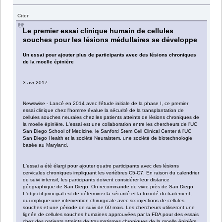
Citer
Le premier essai clinique humain de cellules
souches pour les lésions médullaires se développe
Un essai pour ajouter plus de participants avec des lésions chroniques
de la moelle épinière
3-avr-2017
Newswise - Lancé en 2014 avec l'étude initiale de la phase I, ce premier
essai clinique chez l'homme évalue la sécurité de la transplantation de
cellules souches neurales chez les patients atteints de lésions chroniques de
la moelle épinière. L'essai est une collaboration entre les chercheurs de l'UC
San Diego School of Medicine, le Sanford Stem Cell Clinical Center à l'UC
San Diego Health et la société Neuralstem, une société de biotechnologie
basée au Maryland.
L'essai a été élargi pour ajouter quatre participants avec des lésions
cervicales chroniques impliquant les vertèbres C5-C7. En raison du calendrier
de suivi intensif, les participants doivent considérer leur distance
géographique de San Diego. On recommande de vivre près de San Diego.
L'objectif principal est de déterminer la sécurité et la toxicité du traitement,
qui implique une intervention chirurgicale avec six injections de cellules
souches et une période de suivi de 60 mois. Les chercheurs utiliseront une
lignée de cellules souches humaines approuvées par la FDA pour des essais
chez des patients atteints de traumatismes chroniques de la moelle épinière.