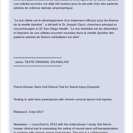
Les cellules souches ont déjà été testées pour la sécurité chez des patients
atteints de sclérose latérale amyotrophique.
"Le but ultime est le développement d'un traitement efficace pour les lésions
de la moelle épinière", a déclaré le Dr. Joseph Ciacci, chercheur principal et
neurochirurgien à UC San Diego Health. "Le but immédiat est de déterminer
si l'injection de ces cellules souches neurales dans la moelle épinière des
patients atteints de lésions médullaires est sûre".
===========================
:arrow: TEXTE ORIGINAL EN ANGLAIS
===========================
First-in-Human Stem Cell Clinical Trial for Spinal Injury Expands
Testing to add more participants with chronic cervical spinal cord injuries
Released: 3-Apr-2017
Newswise — Launched in 2014 with the initial phase I study, this first-in-
human clinical trial is evaluating the safety of neural stem cell transplantation
in patients with chronic spinal cord injuries. The trial is a collaboration