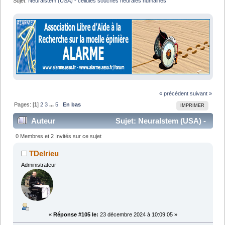
Sujet:
Neuralstem (USA) - cellules souches neurales humaines
« précédent
suivant »
Pages: [
1
]
2
3
...
5
En bas
IMPRIMER
Auteur
Sujet: Neuralstem (USA) -
cellules souches neurales humaines (Lu 139076 fois)
0 Membres et 2 Invités sur ce sujet
TDelrieu
Administrateur
«
Réponse #105 le:
23 décembre 2024 à 10:09:05 »