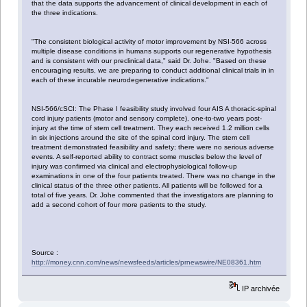
that the data supports the advancement of clinical development in each of
the three indications.
"The consistent biological activity of motor improvement by NSI-566 across
multiple disease conditions in humans supports our regenerative hypothesis
and is consistent with our preclinical data," said Dr. Johe. "Based on these
encouraging results, we are preparing to conduct additional clinical trials in in
each of these incurable neurodegenerative indications."
NSI-566/cSCI: The Phase I feasibility study involved four AIS A thoracic-spinal
cord injury patients (motor and sensory complete), one-to-two years post-
injury at the time of stem cell treatment. They each received 1.2 million cells
in six injections around the site of the spinal cord injury. The stem cell
treatment demonstrated feasibility and safety; there were no serious adverse
events. A self-reported ability to contract some muscles below the level of
injury was confirmed via clinical and electrophysiological follow-up
examinations in one of the four patients treated. There was no change in the
clinical status of the three other patients. All patients will be followed for a
total of five years. Dr. Johe commented that the investigators are planning to
add a second cohort of four more patients to the study.
Source :
http://money.cnn.com/news/newsfeeds/articles/prnewswire/NE08361.htm
IP archivée