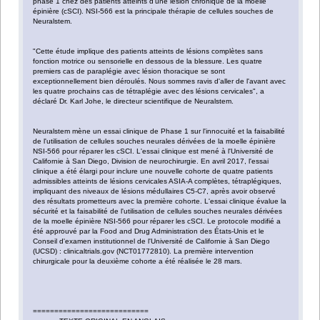
phase 1 chez des patients atteints d'une lésion chronique de la moelle
épinière (cSCI). NSI-566 est la principale thérapie de cellules souches de
Neuralstem.
"Cette étude implique des patients atteints de lésions complètes sans
fonction motrice ou sensorielle en dessous de la blessure. Les quatre
premiers cas de paraplégie avec lésion thoracique se sont
exceptionnellement bien déroulés. Nous sommes ravis d'aller de l'avant avec
les quatre prochains cas de tétraplégie avec des lésions cervicales", a
déclaré Dr. Karl Johe, le directeur scientifique de Neuralstem.
Neuralstem mène un essai clinique de Phase 1 sur l'innocuité et la faisabilité
de l'utilisation de cellules souches neurales dérivées de la moelle épinière
NSI-566 pour réparer les cSCI. L'essai clinique est mené à l'Université de
Californie à San Diego, Division de neurochirurgie. En avril 2017, l'essai
clinique a été élargi pour inclure une nouvelle cohorte de quatre patients
admissibles atteints de lésions cervicales ASIA-A complètes, tétraplégiques,
impliquant des niveaux de lésions médullaires C5-C7, après avoir observé
des résultats prometteurs avec la première cohorte. L'essai clinique évalue la
sécurité et la faisabilité de l'utilisation de cellules souches neurales dérivées
de la moelle épinière NSI-566 pour réparer les cSCI. Le protocole modifié a
été approuvé par la Food and Drug Administration des États-Unis et le
Conseil d'examen institutionnel de l'Université de Californie à San Diego
(UCSD) : clinicaltrials.gov (NCT01772810). La première intervention
chirurgicale pour la deuxième cohorte a été réalisée le 28 mars.
===========================