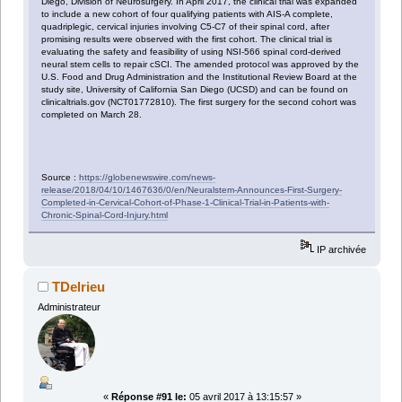
Diego, Division of Neurosurgery. In April 2017, the clinical trial was expanded
to include a new cohort of four qualifying patients with AIS-A complete,
quadriplegic, cervical injuries involving C5-C7 of their spinal cord, after
promising results were observed with the first cohort. The clinical trial is
evaluating the safety and feasibility of using NSI-566 spinal cord-derived
neural stem cells to repair cSCI. The amended protocol was approved by the
U.S. Food and Drug Administration and the Institutional Review Board at the
study site, University of California San Diego (UCSD) and can be found on
clinicaltrials.gov (NCT01772810). The first surgery for the second cohort was
completed on March 28.
Source :
https://globenewswire.com/news-
release/2018/04/10/1467636/0/en/Neuralstem-Announces-First-Surgery-
Completed-in-Cervical-Cohort-of-Phase-1-Clinical-Trial-in-Patients-with-
Chronic-Spinal-Cord-Injury.html
IP archivée
TDelrieu
Administrateur
«
Réponse #91 le:
05 avril 2017 à 13:15:57 »