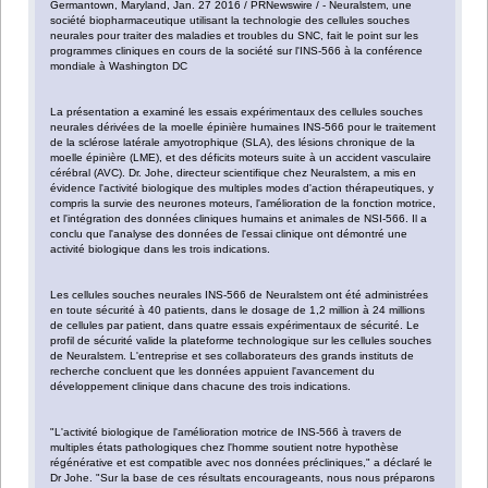
Germantown, Maryland, Jan. 27 2016 / PRNewswire / - Neuralstem, une
société biopharmaceutique utilisant la technologie des cellules souches
neurales pour traiter des maladies et troubles du SNC, fait le point sur les
programmes cliniques en cours de la société sur l'INS-566 à la conférence
mondiale à Washington DC
La présentation a examiné les essais expérimentaux des cellules souches
neurales dérivées de la moelle épinière humaines INS-566 pour le traitement
de la sclérose latérale amyotrophique (SLA), des lésions chronique de la
moelle épinière (LME), et des déficits moteurs suite à un accident vasculaire
cérébral (AVC). Dr. Johe, directeur scientifique chez Neuralstem, a mis en
évidence l'activité biologique des multiples modes d'action thérapeutiques, y
compris la survie des neurones moteurs, l'amélioration de la fonction motrice,
et l'intégration des données cliniques humains et animales de NSI-566. Il a
conclu que l'analyse des données de l'essai clinique ont démontré une
activité biologique dans les trois indications.
Les cellules souches neurales INS-566 de Neuralstem ont été administrées
en toute sécurité à 40 patients, dans le dosage de 1,2 million à 24 millions
de cellules par patient, dans quatre essais expérimentaux de sécurité. Le
profil de sécurité valide la plateforme technologique sur les cellules souches
de Neuralstem. L'entreprise et ses collaborateurs des grands instituts de
recherche concluent que les données appuient l'avancement du
développement clinique dans chacune des trois indications.
"L'activité biologique de l'amélioration motrice de INS-566 à travers de
multiples états pathologiques chez l'homme soutient notre hypothèse
régénérative et est compatible avec nos données précliniques," a déclaré le
Dr Johe. "Sur la base de ces résultats encourageants, nous nous préparons