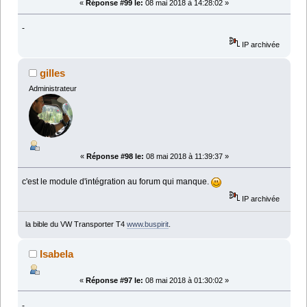
«
Réponse #99 le:
08 mai 2018 à 14:28:02 »
-
IP archivée
gilles
Administrateur
«
Réponse #98 le:
08 mai 2018 à 11:39:37 »
c'est le module d'intégration au forum qui manque.
IP archivée
la bible du VW Transporter T4
www.buspirit
.
Isabela
«
Réponse #97 le:
08 mai 2018 à 01:30:02 »
-