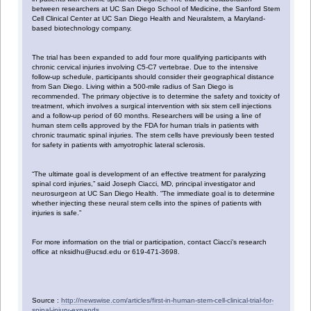
between researchers at UC San Diego School of Medicine, the Sanford Stem
Cell Clinical Center at UC San Diego Health and Neuralstem, a Maryland-
based biotechnology company.
The trial has been expanded to add four more qualifying participants with
chronic cervical injuries involving C5-C7 vertebrae. Due to the intensive
follow-up schedule, participants should consider their geographical distance
from San Diego. Living within a 500-mile radius of San Diego is
recommended. The primary objective is to determine the safety and toxicity of
treatment, which involves a surgical intervention with six stem cell injections
and a follow-up period of 60 months. Researchers will be using a line of
human stem cells approved by the FDA for human trials in patients with
chronic traumatic spinal injuries. The stem cells have previously been tested
for safety in patients with amyotrophic lateral sclerosis.
“The ultimate goal is development of an effective treatment for paralyzing
spinal cord injuries,” said Joseph Ciacci, MD, principal investigator and
neurosurgeon at UC San Diego Health. “The immediate goal is to determine
whether injecting these neural stem cells into the spines of patients with
injuries is safe.”
For more information on the trial or participation, contact Ciacci’s research
office at nksidhu@ucsd.edu or 619-471-3698.
Source :
http://newswise.com/articles/first-in-human-stem-cell-clinical-trial-for-
spinal-injury-expands