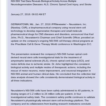
NSI-566 Trial Data Reveals Biological Activity Across Multiple
Neurodegenerative Diseases: ALS, Chronic Spinal Cord Injury, and Stroke
January 27, 2016: 09:02 AM ET
GERMANTOWN, Md., Jan. 27, 2016 /PRNewswire/ -- Neuralstem, Inc.
(Nasdaq: CUR), a biopharmaceutical company using neural stem cell
technology to develop regenerative therapies and small molecule
pharmaceutical drugs for CNS diseases and disorders, announced that Karl
Johe, Ph.D., Neuralstem's Chairman and Chief Scientific Officer, provided an
update on the company's ongoing NSI-566 cell therapy clinical programs at
the Phacilitate Cell & Gene Therapy World conference in Washington D.C.
The presentation reviewed the company's NSI-566 human spinal cord-
derived neural stem cells investigational trials for the treatment of
amyotrophic lateral sclerosis (ALS), chronic spinal cord injury (cSCI), and
motor deficits due to ischemic stroke. Dr. Johe highlighted the consistent
biological activity and multiple modes of therapeutic actions, including the
rescue of motor neurons, motor improvement, and neuronal integration in
NSI-566 animal and human clinical data. He concluded that the collective trial
data analysis showed the cells consistently demonstrated biological activity in
all three indications.
Neuralstem's NSI-566 cells have been safely administered to 40 patients, in
dosing ranges of 1.2 million to 24 million cells per patient, in four
investigational safety trials. The consistent safety profile continues to validate
Neuralstem's physiologically relevant stem cell technology platform. The
company and its collaborators from leading research institutions conclude