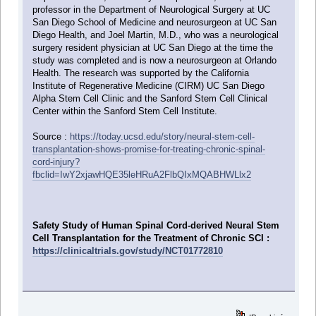
professor in the Department of Neurological Surgery at UC
San Diego School of Medicine and neurosurgeon at UC San
Diego Health, and Joel Martin, M.D., who was a neurological
surgery resident physician at UC San Diego at the time the
study was completed and is now a neurosurgeon at Orlando
Health. The research was supported by the California
Institute of Regenerative Medicine (CIRM) UC San Diego
Alpha Stem Cell Clinic and the Sanford Stem Cell Clinical
Center within the Sanford Stem Cell Institute.
Source :
https://today.ucsd.edu/story/neural-stem-cell-
transplantation-shows-promise-for-treating-chronic-spinal-
cord-injury?
fbclid=IwY2xjawHQE35leHRuA2FlbQIxMQABHWLlx2
Safety Study of Human Spinal Cord-derived Neural Stem
Cell Transplantation for the Treatment of Chronic SCI :
https://clinicaltrials.gov/study/NCT01772810