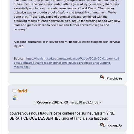
of treatment. Everyone was treated after a year of injury, meaning there was
essentially no chance of spontaneous recovery,” said Ciacci. “Our primary
objective was to provide proof of safety and tolerability of treatment. We’ve
done that. These early signs of potential efficacy, combined with the
promising results of earlier animal studies, argue for pressing ahead with new
trials and greater doses to see if we can further accelerate repair and
recovery.”
A second clinical trial is in development. Its focus will be subjects with cervical
injuries.
Source :
https://health.ucsd.edu/news/releases/Pages/2018-06-01-stem-cell-
based-phase-I-trial-to-repair-spinal-cord-injuries-produces-encouraging-
results.aspx
IP archivée
farid
«
Réponse #102 le:
09 mai 2018 à 09:14:55 »
pouvez vous nous traduire cette conference sur neuralstem ? NE
SERAIT CE QUE L'ESSENTIEL ,,moi et l'anglais ,ca fait deux,,
IP archivée