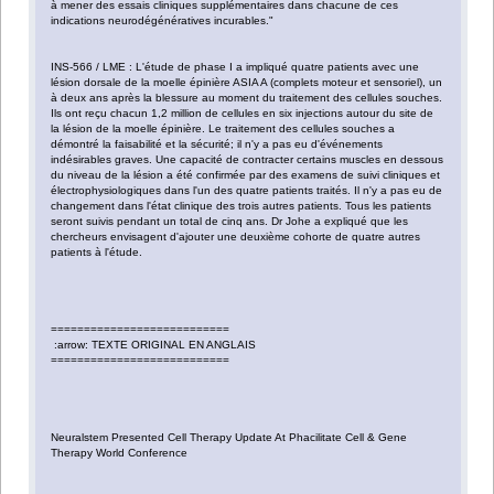
à mener des essais cliniques supplémentaires dans chacune de ces
indications neurodégénératives incurables."
INS-566 / LME : L'étude de phase I a impliqué quatre patients avec une
lésion dorsale de la moelle épinière ASIA A (complets moteur et sensoriel), un
à deux ans après la blessure au moment du traitement des cellules souches.
Ils ont reçu chacun 1,2 million de cellules en six injections autour du site de
la lésion de la moelle épinière. Le traitement des cellules souches a
démontré la faisabilité et la sécurité; il n'y a pas eu d'événements
indésirables graves. Une capacité de contracter certains muscles en dessous
du niveau de la lésion a été confirmée par des examens de suivi cliniques et
électrophysiologiques dans l'un des quatre patients traités. Il n'y a pas eu de
changement dans l'état clinique des trois autres patients. Tous les patients
seront suivis pendant un total de cinq ans. Dr Johe a expliqué que les
chercheurs envisagent d'ajouter une deuxième cohorte de quatre autres
patients à l'étude.
===========================
:arrow: TEXTE ORIGINAL EN ANGLAIS
===========================
Neuralstem Presented Cell Therapy Update At Phacilitate Cell & Gene
Therapy World Conference