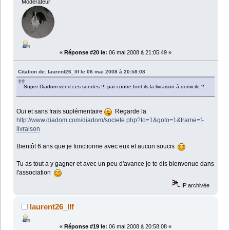
Moderateur
«
Réponse #20 le:
06 mai 2008 à 21:05:49 »
Citation de: laurent26_llf le 06 mai 2008 à 20:58:08
Super Diadom vend ces sondes !!! par contre font ils la livraison à domicile ?
Oui et sans frais suplémentaire
Regarde la
http://www.diadom.com/diadom/societe.php?to=1&goto=1&frame=f-
livraison
Bientôt 6 ans que je fonctionne avec eux et aucun soucis
Tu as tout a y gagner et avec un peu d'avance je te dis bienvenue dans
l'association
IP archivée
laurent26_llf
«
Réponse #19 le:
06 mai 2008 à 20:58:08 »