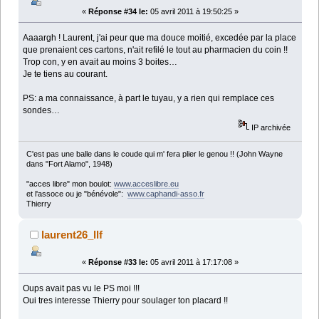
«
Réponse #34 le:
05 avril 2011 à 19:50:25 »
Aaaargh ! Laurent, j'ai peur que ma douce moitié, excedée par la place
que prenaient ces cartons, n'ait refilé le tout au pharmacien du coin !!
Trop con, y en avait au moins 3 boites…
Je te tiens au courant.
PS: a ma connaissance, à part le tuyau, y a rien qui remplace ces
sondes…
IP archivée
C'est pas une balle dans le coude qui m' fera plier le genou !! (John Wayne
dans "Fort Alamo", 1948)
"acces libre" mon boulot:
www.acceslibre.eu
et l'assoce ou je "bénévole":
www.caphandi-asso.fr
Thierry
laurent26_llf
«
Réponse #33 le:
05 avril 2011 à 17:17:08 »
Oups avait pas vu le PS moi !!!
Oui tres interesse Thierry pour soulager ton placard !!