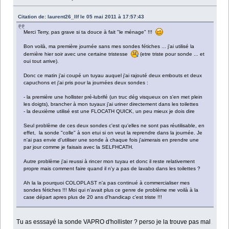
Citation de: laurent26_llf le 05 mai 2011 à 17:57:43
Merci Terry, pas grave si ta douce à fait "le ménage" !!!
Bon voilà, ma première journée sans mes sondes fétiches ... j'ai utilisé la
dernière hier soir avec une certaine tristesse
(etre triste pour sonde ... et
oui tout arrive).
Donc ce matin j'ai coupé un tuyau auquel j'ai rajouté deux embouts et deux
capuchons et j'ai pris pour la journées deux sondes :
- la première une hollister pré-lubrifé (un truc dég visqueux on s'en met plein
les doigts), brancher à mon tuyaux j'ai uriner directement dans les toilettes
- la deuxième utilisé est une FLOCATH QUICK, un peu mieux je dois dire
Seul problème de ces deux sondes c'est qu'elles ne sont pas réutilisable, en
effet, la sonde "colle" à son etui si on veut la reprendre dans la journée. Je
n'ai pas envie d'utiliser une sonde à chaque fois j'aimerais en prendre une
par jour comme je faisais avec la SELFHCATH.
Autre problème j'ai reussi à rincer mon tuyau et donc il reste relativement
propre mais comment faire quand il n'y a pas de lavabo dans les toilettes ?
Ah la la pourquoi COLOPLAST n'a pas continué à commercialiser mes
sondes fétiches !!! Moi qui n'avait plus ce genre de problème me voilà à la
case départ apres plus de 20 ans d'handicap c'est triste !!!
Tu as esssayé la sonde VAPRO d'hollister ? perso je la trouve pas mal