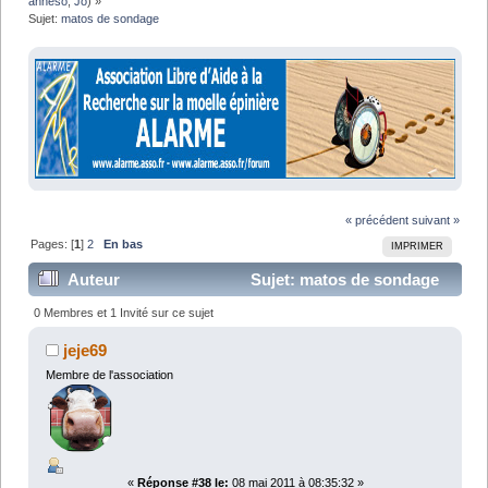
anneso
,
Jo
) »
Sujet:
matos de sondage
« précédent
suivant »
Pages: [
1
]
2
En bas
IMPRIMER
Auteur
Sujet: matos de sondage
(Lu 44148 fois)
0 Membres et 1 Invité sur ce sujet
jeje69
Membre de l'association
«
Réponse #38 le:
08 mai 2011 à 08:35:32 »