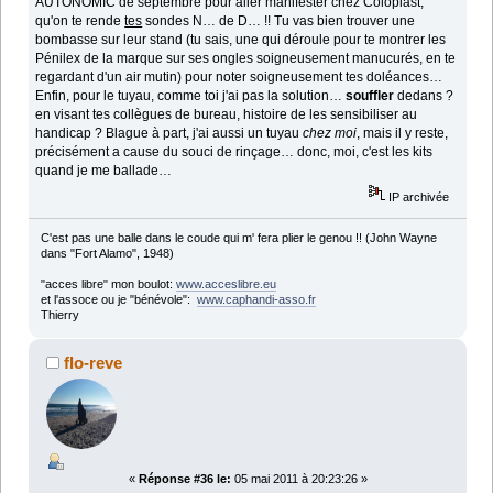
AUTONOMIC de septembre pour aller manifester chez Coloplast,
qu'on te rende
tes
sondes N… de D… !! Tu vas bien trouver une
bombasse sur leur stand (tu sais, une qui déroule pour te montrer les
Pénilex de la marque sur ses ongles soigneusement manucurés, en te
regardant d'un air mutin) pour noter soigneusement tes doléances…
Enfin, pour le tuyau, comme toi j'ai pas la solution…
souffler
dedans ?
en visant tes collègues de bureau, histoire de les sensibiliser au
handicap ? Blague à part, j'ai aussi un tuyau
chez moi
, mais il y reste,
précisément a cause du souci de rinçage… donc, moi, c'est les kits
quand je me ballade…
IP archivée
C'est pas une balle dans le coude qui m' fera plier le genou !! (John Wayne
dans "Fort Alamo", 1948)
"acces libre" mon boulot:
www.acceslibre.eu
et l'assoce ou je "bénévole":
www.caphandi-asso.fr
Thierry
flo-reve
«
Réponse #36 le:
05 mai 2011 à 20:23:26 »