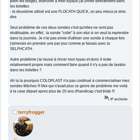
plein les doigts), brancher à mon tuyaux j'ai uriner directement dans
les toilettes
- la deuxième utilisé est une FLOCATH QUICK, un peu mieux je dois
dire
Seul problème de ces deux sondes c'est qu'elles ne sont pas
réutilisable, en effet, la sonde "colle" à son etui si on veut la reprendre
dans la journée. Je n'ai pas envie d'utiliser une sonde à chaque fois
j'aimerais en prendre une par jour comme je faisais avec la
SELFHCATH.
Autre problème j'ai reussi à rincer mon tuyau et donc il reste
relativement propre mais comment faire quand il n'y a pas de lavabo
dans les toilettes ?
Ah la la pourquoi COLOPLAST n'a pas continué à commercialiser mes
sondes fétiches !!! Moi qui n'avait plus ce genre de problème me voilà
à la case départ apres plus de 20 ans d'handicap c'est triste !!!
IP archivée
terryfrogger