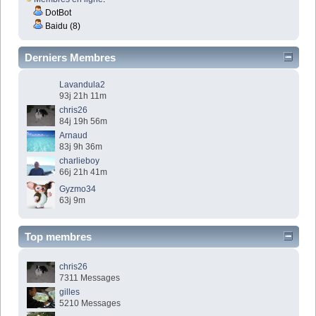
DotBot
Baidu (8)
Derniers Membres
Lavandula2
93j 21h 11m
chris26
84j 19h 56m
Arnaud
83j 9h 36m
charlieboy
66j 21h 41m
Gyzmo34
63j 9m
Top membres
chris26
7311 Messages
gilles
5210 Messages