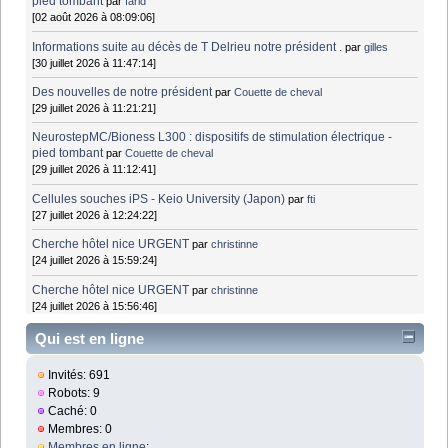
pied tombant
par
farid
[02 août 2026 à 08:09:06]
Informations suite au décès de T Delrieu notre président .
par
gilles
[30 juillet 2026 à 11:47:14]
Des nouvelles de notre président
par
Couette de cheval
[29 juillet 2026 à 11:21:21]
NeurostepMC/Bioness L300 : dispositifs de stimulation électrique -
pied tombant
par
Couette de cheval
[29 juillet 2026 à 11:12:41]
Cellules souches iPS - Keio University (Japon)
par
fti
[27 juillet 2026 à 12:24:22]
Cherche hôtel nice URGENT
par
christinne
[24 juillet 2026 à 15:59:24]
Cherche hôtel nice URGENT
par
christinne
[24 juillet 2026 à 15:56:46]
Qui est en ligne
Invités: 691
Robots: 9
Caché: 0
Membres: 0
Membres en ligne
: