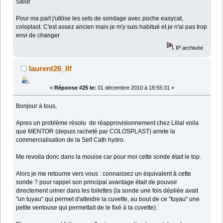
Salut
Pour ma part j'utilise les sets de sondage avec poche easycat,
coloplast. C'est assez ancien mais je m'y suis habitué et je n'ai pas trop
envi de changer
IP archivée
laurent26_llf
«
Réponse #25 le:
01 décembre 2010 à 18:55:31 »
Bonjour à tous,
Apres un problème résolu de réapprovisionnement chez Lilial voila
que MENTOR (depuis racheté par COLOSPLAST) arrete la
commercialisation de la Self Cath hydro.
Me revoila donc dans la mouise car pour moi cette sonde était le top.
Alors je me retourne vers vous : connaissez un équivalent à cette
sonde ? pour rappel son principal avantage était de pouvoir
directement uriner dans les toilettes (la sonde une fois dépliée avait
"un tuyau" qui permet d'atteidre la cuvette, au bout de ce "tuyau" une
petite ventouse qui permettait de le fixé à la cuvette).