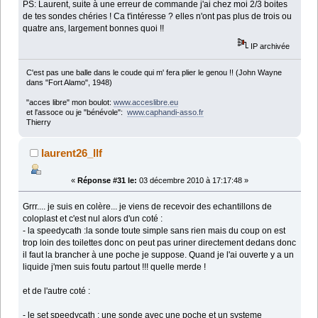
PS: Laurent, suite à une erreur de commande j'ai chez moi 2/3 boites
de tes sondes chéries ! Ca t'intéresse ? elles n'ont pas plus de trois ou
quatre ans, largement bonnes quoi !!
IP archivée
C'est pas une balle dans le coude qui m' fera plier le genou !! (John Wayne
dans "Fort Alamo", 1948)
"acces libre" mon boulot:
www.acceslibre.eu
et l'assoce ou je "bénévole":
www.caphandi-asso.fr
Thierry
laurent26_llf
«
Réponse #31 le:
03 décembre 2010 à 17:17:48 »
Grrr.... je suis en colère... je viens de recevoir des echantillons de
coloplast et c'est nul alors d'un coté :
- la speedycath :la sonde toute simple sans rien mais du coup on est
trop loin des toilettes donc on peut pas uriner directement dedans donc
il faut la brancher à une poche je suppose. Quand je l'ai ouverte y a un
liquide j'men suis foutu partout !!! quelle merde !
et de l'autre coté :
- le set speedycath : une sonde avec une poche et un systeme