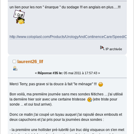
un lien pour les non " énarque " du sodage !!! en anglais en plus.....!!!
http://www.coloplast.com/Products/UrologyAndContinenceCare/SpeediCa
IP archivée
laurent26_llf
«
Réponse #35 le:
05 mai 2011 à 17:57:43 »
Merci Terry, pas grave si ta douce à fait "le ménage" !!!
Bon voilà, ma première journée sans mes sondes fétiches ... j'ai utilisé
la dernière hier soir avec une certaine tristesse
(etre triste pour
sonde ... et oui tout arrive).
Donc ce matin j'ai coupé un tuyau auquel j'ai rajouté deux embouts et
deux capuchons et j'ai pris pour la journées deux sondes :
- la première une hollister pré-lubrifé (un truc dég visqueux on s'en met