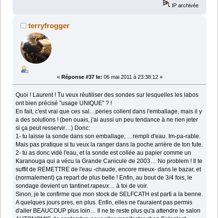
IP archivée
terryfrogger
«
Réponse #37 le:
06 mai 2011 à 23:38:12 »
Quoi ! Laurent ! Tu veux réutiliser des sondes sur lesquelles les labos
ont bien précisé "usage UNIQUE" ? !
En fait, c'est vrai que ces sal…peries collent dans l'emballage, mais il y
a des solutions ! (ben ouais, j'ai aussi un peu tendance à ne rien jeter
si ça peut resservir…) Donc:
1- tu laisse la sonde dans son emballage, …rempli d'eau. Im-pa-rable.
Mais pas pratique si tu veux la ranger dans la poche arrière de ton fute.
2- tu as donc vidé l'eau, et la sonde est collée au papier comme un
Karanouga qui a vécu la Grande Canicule de 2003… No problem ! Il te
suffit de REMETTRE de l'eau -chaude, encore mieux- dans le bazar, et
(normalement) ça repart de plus belle ! Enfin, au bout de 3/4 fois, le
sondage devient un tantinet
rapeux
… à toi de voir.
Sinon, je te confirme que mon stock de SELFCATH est parti a la benne.
A quelques jours pres, en plus. Enfin, elles ne t'auraient pas permis
d'aller BEAUCOUP plus loin… Il ne te reste plus qu'a attendre le salon