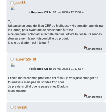
jack68
«
Réponse #22 le:
07 mai 2008 à 12:23:52 »
Yo!
j'ai passé un coup de fil au CRF de Mulhouse=>ils sont démarchés par
les labos) pour avoir une de ces sondes à l'essa
à ce qui parait coloplast a racheté mentor : et viré toutes leurs sondes.
d'où surement la non-disponibilité du produit
le site de diadom est il à jour ?
IP archivée
laurent26_llf
«
Réponse #21 le:
06 mai 2008 à 21:17:57 »
Et bien merci car mon problème est résolu je vais juste changer de
fournisseur mais pas de sondes trop cool.
Je previens Lilial que je passe chez Diadom
merci encore
IP archivée
chris26