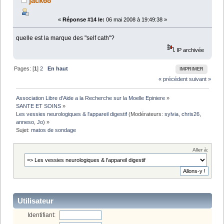
jack68
«
Réponse #14 le:
06 mai 2008 à 19:49:38 »
quelle est la marque des "self cath"?
IP archivée
Pages: [
1
]
2
En haut
IMPRIMER
« précédent
suivant »
Association Libre d'Aide a la Recherche sur la Moelle Epiniere
»
SANTE ET SOINS
»
Les vessies neurologiques & l'appareil digestif
(Modérateurs:
sylvia
,
chris26
,
anneso
,
Jo
) »
Sujet:
matos de sondage
Aller à:
Utilisateur
Identifiant: