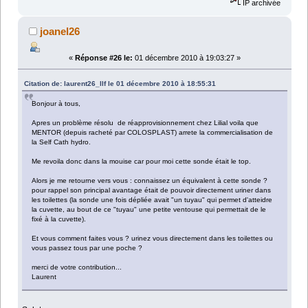
IP archivée
joanel26
«
Réponse #26 le:
01 décembre 2010 à 19:03:27 »
Citation de: laurent26_llf le 01 décembre 2010 à 18:55:31
Bonjour à tous,
Apres un problème résolu de réapprovisionnement chez Lilial voila que
MENTOR (depuis racheté par COLOSPLAST) arrete la commercialisation de
la Self Cath hydro.
Me revoila donc dans la mouise car pour moi cette sonde était le top.
Alors je me retourne vers vous : connaissez un équivalent à cette sonde ?
pour rappel son principal avantage était de pouvoir directement uriner dans
les toilettes (la sonde une fois dépliée avait "un tuyau" qui permet d'atteidre
la cuvette, au bout de ce "tuyau" une petite ventouse qui permettait de le
fixé à la cuvette).
Et vous comment faites vous ? urinez vous directement dans les toilettes ou
vous passez tous par une poche ?
merci de votre contribution...
Laurent