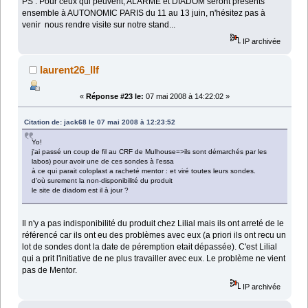
PS : Pour ceux qui peuvent, ALARME et DIADOM seront présents
ensemble à AUTONOMIC PARIS du 11 au 13 juin, n'hésitez pas à
venir nous rendre visite sur notre stand...
IP archivée
laurent26_llf
«
Réponse #23 le:
07 mai 2008 à 14:22:02 »
Citation de: jack68 le 07 mai 2008 à 12:23:52
Yo!
j'ai passé un coup de fil au CRF de Mulhouse=>ils sont démarchés par les
labos) pour avoir une de ces sondes à l'essa
à ce qui parait coloplast a racheté mentor : et viré toutes leurs sondes.
d'où surement la non-disponibilité du produit
le site de diadom est il à jour ?
Il n'y a pas indisponibilité du produit chez Lilial mais ils ont arreté de le
référencé car ils ont eu des problèmes avec eux (a priori ils ont recu un
lot de sondes dont la date de péremption etait dépassée). C'est Lilial
qui a prit l'initiative de ne plus travailler avec eux. Le problème ne vient
pas de Mentor.
IP archivée