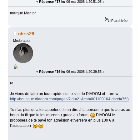
«
Réponse #17 le:
06 mai 2008 à 20:51:05 »
marque Mentor
IP archivée
chris26
Moderateur
«
Réponse #16 le:
06 mai 2008 à 20:39:56 »
re
Je viens de faire un tour rapide sur le site de DIADOM et :arrow:
http://boutique.diadom.com/pages/?idl=21&cat=00110016&idsref=768
Tu n'as plus qu'a les appeler et bien dire à la personne que tu auras au
boup du fil que tu les as connu grace au forum
DIADOM te
proposera de te payé ton adhésion et versera en plus 100 € a
l'association