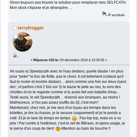
Sinon toujours pas trouver la solution pour remplacer mes SELFCATH.
Mon stock s'épuise et je désespère ...
IP archivée
terryfrogger
«
Réponse #32 le:
03 décembre 2010 à 19:25:55 »
Ah ouais la Speedycath avec le l'eau dedans, quelle daube ! en plus
pour "peter" le truc de flotte, pas le choix: il est tellement costaud qu'il
faut le rouler et mordre dedans… alors comme une fois sur deux (sans
dec', et parfois c'est 2 fois sur 3) le bazar te pete au nez, tu sors des
chiottes et on te regarde comme si tu avais fait une bataille d'eau…
Testé aussi, le set Speedycath… réservé aux énarques, au moins !
Malheureux, si t'es pas assez joufflu du QI, c'est mort !
Maintenant, chez moi, je me sers d'un tuyau qui trempe dans les
toilettes, je tire la chasse, je le secoue (vaguement) et je le pends a
coté. Et je le lave de temps en temps
. Pas top top, mais on a vu
pire ! Par contre à l'extérieur, c'est le set de BBraun, et apres usage, je
le perce d'un coup de dent
Attention au bain de bouche !!