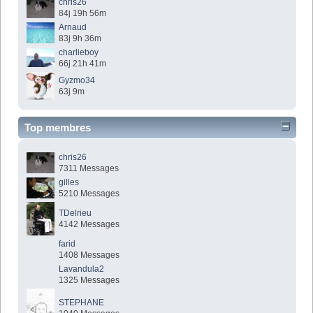
chris26
84j 19h 56m
Arnaud
83j 9h 36m
charlieboy
66j 21h 41m
Gyzmo34
63j 9m
Top membres
chris26
7311 Messages
gilles
5210 Messages
TDelrieu
4142 Messages
farid
1408 Messages
Lavandula2
1325 Messages
STEPHANE