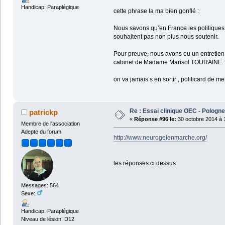
Handicap: Paraplégique
cette phrase la ma bien gonflé :
Nous savons qu’en France les politiques
souhaitent pas non plus nous soutenir.
Pour preuve, nous avons eu un entretien 
cabinet de Madame Marisol TOURAINE. Ri
on va jamais s en sortir , politicard de me
Re : Essai clinique OEC - Pologne
patrickp
«
Réponse #96 le:
30 octobre 2014 à 
Membre de l'association
Adepte du forum
http://www.neurogelenmarche.org/
les réponses ci dessus
Messages: 564
Sexe:
Handicap: Paraplégique
Niveau de lésion: D12