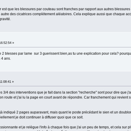
 est que les blessures par couteau sont franches par rapport aux autres blessures
 autre des cicatrices complètement aléatoires. Cela explique aussi que chaque acc
gravité.
16:52:54 »
que 2 blesses par lame sur 3 guerissent bien,as tu une explication pour cela? pourqu
 4 ans.
11:08:41 »
 les 3/4 des interventions que je fait dans la section "recherche" sont pour dire que j'ai
n en route et j'ai lu la page en court avant de répondre. Car franchement qui revient 
 déjà indiqué 2 pages auparavant, mais quant le poste précédant le sien et un doubl
llement je doit continuer à diffuser quoi que ce soit.
sionnante et je relègue l'info à chaque fois que j'ai un peu de temps, et cela sur pl