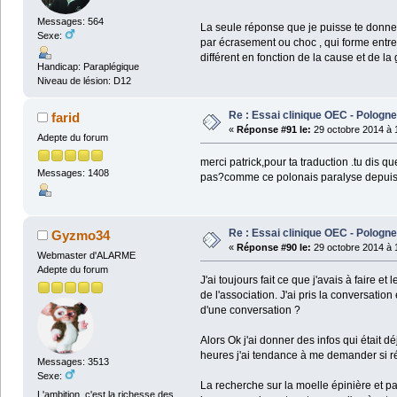
Messages: 564
La seule réponse que je puisse te donner
Sexe:
par écrasement ou choc , qui forme entre
différent en fonction de la cause et de la 
Handicap: Paraplégique
Niveau de lésion: D12
Re : Essai clinique OEC - Pologne
farid
«
Réponse #91 le:
29 octobre 2014 à 
Adepte du forum
merci patrick,pour ta traduction .tu dis 
Messages: 1408
pas?comme ce polonais paralyse depuis
Re : Essai clinique OEC - Pologne
Gyzmo34
«
Réponse #90 le:
29 octobre 2014 à 
Webmaster d'ALARME
Adepte du forum
J'ai toujours fait ce que j'avais à faire et
de l'association. J'ai pris la conversatio
d'une conversation ?
Alors Ok j'ai donner des infos qui était
heures j'ai tendance à me demander si rée
Messages: 3513
Sexe:
La recherche sur la moelle épinière et pas
L'ambition, c'est la richesse des