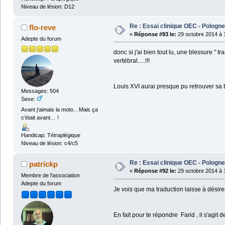
Niveau de lésion: D12
Re : Essai clinique OEC - Pologne
flo-reve
«
Réponse #93 le:
29 octobre 2014 à 
Adepte du forum
donc si j'ai bien tout lu, une blessure " t
vertébral.....!!!
Louis XVI aurai presque pu retrouver sa tête
Messages: 504
Sexe:
Avant j'aimais la moto…Mais ça
c'était avant… !
Handicap: Tétraplégique
Niveau de lésion: c4/c5
Re : Essai clinique OEC - Pologne
patrickp
«
Réponse #92 le:
29 octobre 2014 à 
Membre de l'association
Adepte du forum
Je vois que ma traduction laisse à désirer,
En fait pour te répondre Farid , il s'agit 