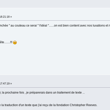
18:21:18 »
ranchée " au couteau ce serai " l'idéal ".......on est bien content avec nos luxations 
........!!!
17:47:19 »
 la prochaine fois , je préparerais dans un traitement de texte ...
de la traduction d'un texte que j'ai reçu de la fondation Christopher Reeves.