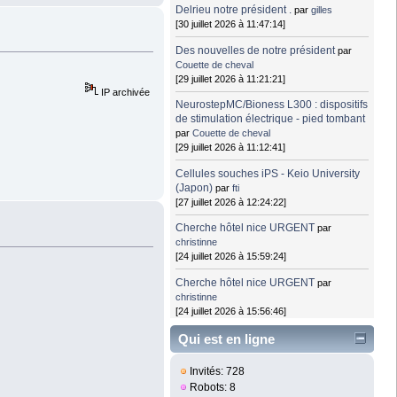
Delrieu notre président .
par
gilles
[30 juillet 2026 à 11:47:14]
Des nouvelles de notre président
par
Couette de cheval
[29 juillet 2026 à 11:21:21]
IP archivée
NeurostepMC/Bioness L300 : dispositifs
de stimulation électrique - pied tombant
par
Couette de cheval
[29 juillet 2026 à 11:12:41]
Cellules souches iPS - Keio University
(Japon)
par
fti
[27 juillet 2026 à 12:24:22]
Cherche hôtel nice URGENT
par
christinne
[24 juillet 2026 à 15:59:24]
Cherche hôtel nice URGENT
par
christinne
[24 juillet 2026 à 15:56:46]
Qui est en ligne
Invités: 728
Robots: 8