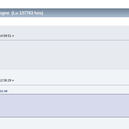
ogne (Lu 137763 fois)
14:59:51 »
12:36:29 »
:12:38