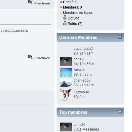
Caché: 0
IP archivée
Membres: 0
Membres en ligne
:
DotBot
Baidu (7)
et nos déplacements
Derniers Membres
Lavandula2
93j 21h 11m
IP archivée
chris26
84j 19h 56m
Arnaud
83j 9h 36m
charlieboy
66j 21h 41m
Gyzmo34
63j 9m
Top membres
chris26
7311 Messages