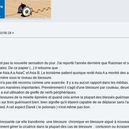
10:56:18 »
 pas la nouvelle sensation du jour. J'ai reporté l'année dernière que Raisman et so
es. De ce papier (...) il retourne que :
 Asia A a AsiaC et Asia B; Le troisième patient quoique resté Asia A a montré des a
nière sous le niveau de blessure.
ort n'a pas été reconnu comme une avancée. Il y a eu aucun rapport dans les médias.
eurs manières importantes. Premièrement il s'agit d'une blessure par couteau, deuxi
y a eut utilisation de greffe de nerfs périphériques.
essures de la moelle épinière et quand cela arrive la plupart des blessés guérissen
 sur trois guérissent bien. bien signifie qu'il étaient capable de se déplacer sans l
ied. A cet aspect Darek ( le polonais ) n'est même pas bon.
intéressante car elle transforme une blessure chronique en blessure aiguë à nouv
ent gérer la cicatrice dans la plupart des cas de blessure : contusion ou écrasem