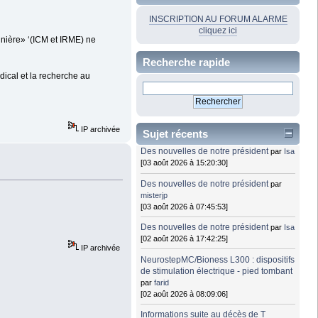
INSCRIPTION AU FORUM ALARME
cliquez ici
inière» ‘(ICM et IRME) ne
Recherche rapide
ical et la recherche au
IP archivée
Sujet récents
Des nouvelles de notre président
par
Isa
[03 août 2026 à 15:20:30]
Des nouvelles de notre président
par
misterjp
[03 août 2026 à 07:45:53]
Des nouvelles de notre président
par
Isa
[02 août 2026 à 17:42:25]
IP archivée
NeurostepMC/Bioness L300 : dispositifs
de stimulation électrique - pied tombant
par
farid
[02 août 2026 à 08:09:06]
Informations suite au décès de T