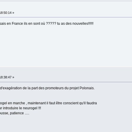
18:50:14 »
ais en France ils en sont où ????? tu as des nouvelles!!!!!!
18:38:47 »
 d'exagération de la part des promoteurs du projet Polonais.
ogel en marche , maintenant il faut être conscient qu'il faudra
r introduire le neurogel !!!
usse, patience .....