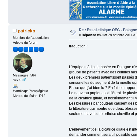
Re : Essai clinique OEC - Pologne
patrickp
«
Réponse #89 le:
29 octobre 2014 à 
Membre de l'association
Adepte du forum
traduction :
L'équipe médicale basée en Pologne n'est
groupe de patients avec des cellules nasal
Messages: 564
Les deux premiers patientssont passés de
Sexe:
sensorielles du segment de la moelle épi
Est ce que j'ai bien lu ? En fait ce rapp
Handicap: Paraplégique
Le nouveau papier est différent de plusi
Niveau de lésion: D12
de la cicatrice gliale, et troisièmement il 
Les blessures par couteau causent des bl
la littérature qui montre que deux blessés
seulement avec une orthèse cheville et p
L’enlèvement de la cicatrice gliale est 
demander comment serait il possible comm