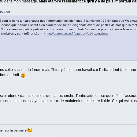
tenu dans mon message.
Mais était-ce réellement ce qu'il y a de plus important 
3:32:00
écédent le tiens tu t'apercevra que l'information est identique à la mienne ??? En tant que Web
t je pense que parfois il serait bien d'arrêter de lire en diagonale avant de poster. Je sais que la 
ous avançons petit à petit et si vous désirez boire un bol d'optimisme je vous invite à faire un tou
similaires y sont référencés --->
http://alarme.asso.fr/category/c14-actualites/
ette section du forum mais Thierry fait du bon travail car l'article dont j'ai donné 
u bon endroit
svp retenez dans mes mots que la recherche, l'entre aide est ce qui reflète l'assoc
e sortie et nous essayons au mieux de maintenir une lecture fluide. Ce qui est plus f
er sur la bannière