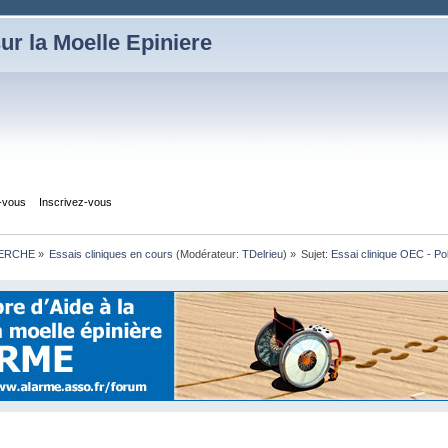
ur la Moelle Epiniere
z-vous
Inscrivez-vous
HERCHE
»
Essais cliniques en cours
(Modérateur:
TDelrieu
) »
Sujet:
Essai clinique OEC - Po