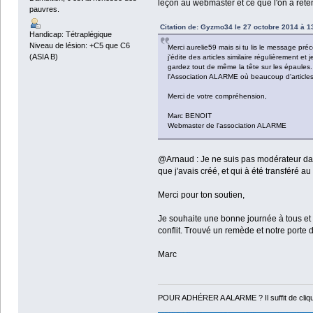
leçon au webmaster et ce que l'on à re
pauvres.
Citation de: Gyzmo34 le 27 octobre 2014 à 1
Handicap: Tétraplégique
Niveau de lésion: +C5 que C6
Merci aurelie59 mais si tu lis le message pr
(ASIA B)
j'édite des articles similaire régulièrement e
gardez tout de même la tête sur les épaules. N
l'Association ALARME où beaucoup d'articles 
Merci de votre compréhension,
Marc BENOIT
Webmaster de l'association ALARME
@Arnaud : Je ne suis pas modérateur dans c
que j'avais créé, et qui à été transféré a
Merci pour ton soutien,
Je souhaite une bonne journée à tous et 
conflit. Trouvé un remède et notre porte d
Marc
POUR ADHÉRER A ALARME ? Il suffit de cliqu