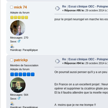
Re : Essai clinique OEC - Pologne
mick 74
«
Réponse #95 le:
29 octobre 2014 à 
Adepte du forum
pour le projet neurogel en marche les ess
Messages: 270
Sexe:
Handicap: Paraplégique
Re : Essai clinique OEC - Pologne
patrickp
«
Réponse #94 le:
29 octobre 2014 à 
Membre de l'association
Adepte du forum
On pourrait aussi penser qu'il y a un peu
En France on a un excellent projet : Neur
opérer et supprimer la cicatrice gliale pou
Et la il faudra attendre que la moelle repo
Messages: 564
Sexe:
A moins que je ne me trompe !!
Handicap: Paraplégique