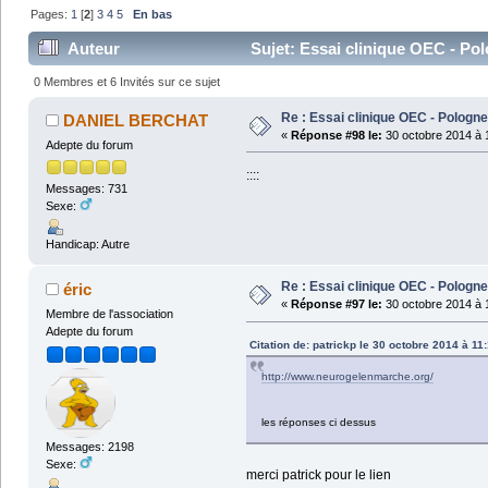
Pages:
1
[
2
]
3
4
5
En bas
Auteur
Sujet: Essai clinique OEC - Pol
0 Membres et 6 Invités sur ce sujet
Re : Essai clinique OEC - Pologne
DANIEL BERCHAT
«
Réponse #98 le:
30 octobre 2014 à 
Adepte du forum
::::
Messages: 731
Sexe:
Handicap: Autre
Re : Essai clinique OEC - Pologne
éric
«
Réponse #97 le:
30 octobre 2014 à 
Membre de l'association
Adepte du forum
Citation de: patrickp le 30 octobre 2014 à 11
http://www.neurogelenmarche.org/
les réponses ci dessus
Messages: 2198
Sexe:
merci patrick pour le lien