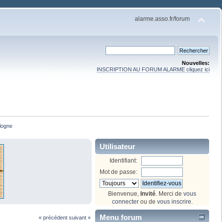
alarme.asso.fr/forum
Nouvelles:
INSCRIPTION AU FORUM ALARME cliquez ici
logne
Utilisateur
Identifiant:
Mot de passe:
Bienvenue,
Invité
. Merci de
vous
connecter
ou de
vous inscrire
.
Menu forum
« précédent
suivant »