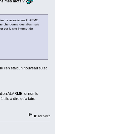
dans mes mots ?
master de association ALARME
recherche donne des ailes mais
r sur le site internet de
le lien était un nouveau sujet
iation ALARME, et non le
acile à dire qu'à faire.
IP archivée