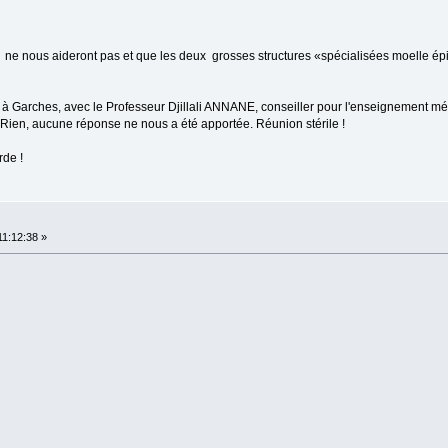
 ne nous aideront pas et que les deux grosses structures «spécialisées moelle ép
à Garches, avec le Professeur Djillali ANNANE, conseiller pour l'enseignement méd
en, aucune réponse ne nous a été apportée. Réunion stérile !
rde !
11:12:38 »