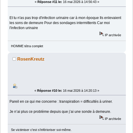
«
Réponse #11 le:
16 mai 2026 à 14:56:43 »
Et tu n'as pas trop d'infection urinaire car à mon époque Ils enlevaient
les sons de demeure Pour des sondages intermittents Car moi
l'infection urinaire
IP archivée
HOMME tétra complet
RosenKreutz
«
Réponse #10 le:
16 mai 2026 à 14:20:13 »
Pareil en ce qui me concerne : transpiration = difficultés à uriner.
Je n’ai plus ce problème depuis que j’ai une sonde à demeure.
IP archivée
Se victimiser c'est s'inférioriser soi-même.