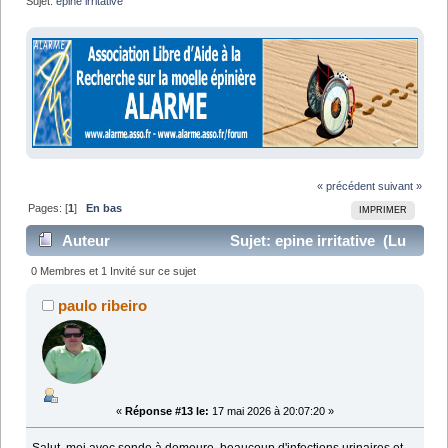
Sujet:
epine irritative
« précédent
suivant »
Pages: [
1
]
En bas
IMPRIMER
Auteur
Sujet: epine irritative (Lu
28810 fois)
0 Membres et 1 Invité sur ce sujet
paulo ribeiro
«
Réponse #13 le:
17 mai 2026 à 20:07:20 »