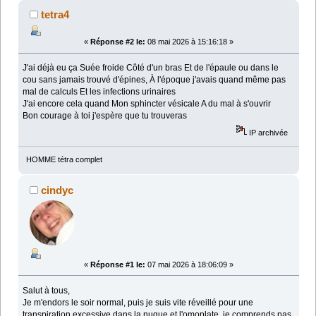
tetra4
«
Réponse #2 le:
08 mai 2026 à 15:16:18 »
J'ai déjà eu ça Suée froide Côté d'un bras Et de l'épaule ou dans le
cou sans jamais trouvé d'épines, À l'époque j'avais quand même pas
mal de calculs Et les infections urinaires
J'ai encore cela quand Mon sphincter vésicale A du mal à s'ouvrir
Bon courage à toi j'espère que tu trouveras
IP archivée
HOMME tétra complet
cindyc
«
Réponse #1 le:
07 mai 2026 à 18:06:09 »
Salut à tous,
Je m'endors le soir normal, puis je suis vite réveillé pour une
transpiration excessive dans la nuque et l'omoplate, je comprends pas