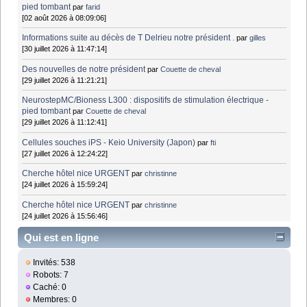
pied tombant
par
farid
[02 août 2026 à 08:09:06]
Informations suite au décès de T Delrieu notre président .
par
gilles
[30 juillet 2026 à 11:47:14]
Des nouvelles de notre président
par
Couette de cheval
[29 juillet 2026 à 11:21:21]
NeurostepMC/Bioness L300 : dispositifs de stimulation électrique -
pied tombant
par
Couette de cheval
[29 juillet 2026 à 11:12:41]
Cellules souches iPS - Keio University (Japon)
par
fti
[27 juillet 2026 à 12:24:22]
Cherche hôtel nice URGENT
par
christinne
[24 juillet 2026 à 15:59:24]
Cherche hôtel nice URGENT
par
christinne
[24 juillet 2026 à 15:56:46]
Qui est en ligne
Invités: 538
Robots: 7
Caché: 0
Membres: 0