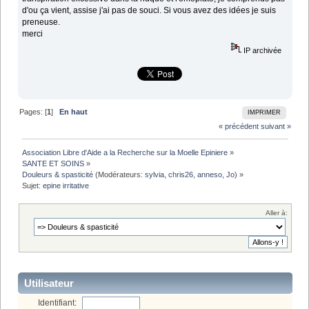
d'ou ça vient, assise j'ai pas de souci. Si vous avez des idées je suis
preneuse.
merci
IP archivée
Pages: [
1
]
En haut
IMPRIMER
« précédent
suivant »
Association Libre d'Aide a la Recherche sur la Moelle Epiniere
»
SANTE ET SOINS
»
Douleurs & spasticité
(Modérateurs:
sylvia
,
chris26
,
anneso
,
Jo
) »
Sujet:
epine irritative
Aller à:
Utilisateur
Identifiant: