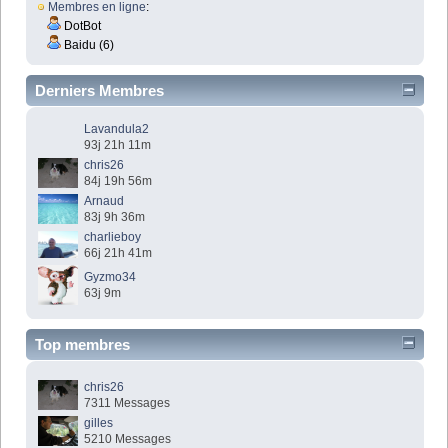
Membres en ligne
:
DotBot
Baidu (6)
Derniers Membres
Lavandula2
93j 21h 11m
chris26
84j 19h 56m
Arnaud
83j 9h 36m
charlieboy
66j 21h 41m
Gyzmo34
63j 9m
Top membres
chris26
7311 Messages
gilles
5210 Messages