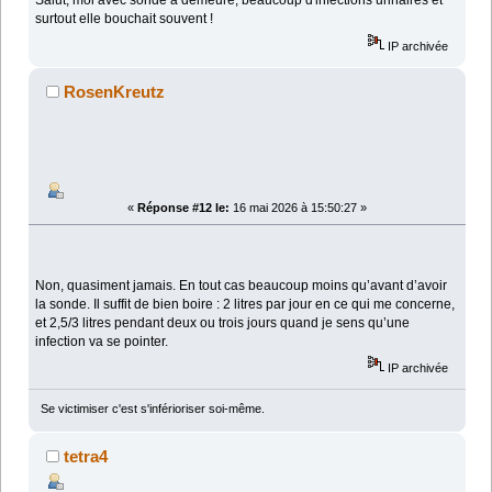
Salut, moi avec sonde à demeure, beaucoup d'infections urinaires et
surtout elle bouchait souvent !
IP archivée
RosenKreutz
«
Réponse #12 le:
16 mai 2026 à 15:50:27 »
Non, quasiment jamais. En tout cas beaucoup moins qu’avant d’avoir
la sonde. Il suffit de bien boire : 2 litres par jour en ce qui me concerne,
et 2,5/3 litres pendant deux ou trois jours quand je sens qu’une
infection va se pointer.
IP archivée
Se victimiser c'est s'inférioriser soi-même.
tetra4