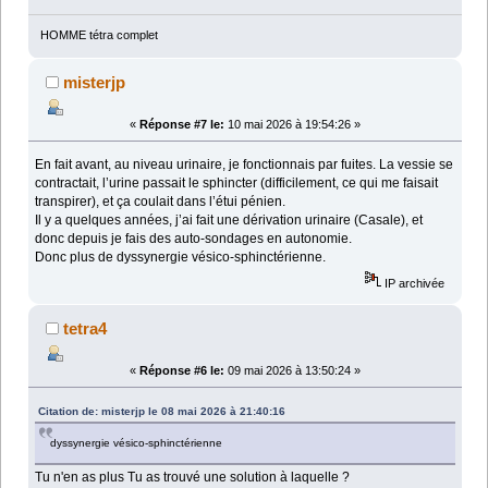
HOMME tétra complet
misterjp
«
Réponse #7 le:
10 mai 2026 à 19:54:26 »
En fait avant, au niveau urinaire, je fonctionnais par fuites. La vessie se
contractait, l’urine passait le sphincter (difficilement, ce qui me faisait
transpirer), et ça coulait dans l’étui pénien.
Il y a quelques années, j’ai fait une dérivation urinaire (Casale), et
donc depuis je fais des auto-sondages en autonomie.
Donc plus de dyssynergie vésico-sphinctérienne.
IP archivée
tetra4
«
Réponse #6 le:
09 mai 2026 à 13:50:24 »
Citation de: misterjp le 08 mai 2026 à 21:40:16
dyssynergie vésico-sphinctérienne
Tu n'en as plus Tu as trouvé une solution à laquelle ?