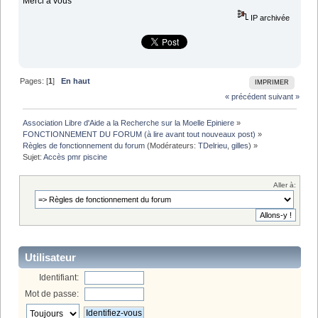
Merci à vous
IP archivée
Pages: [
1
]
En haut
IMPRIMER
« précédent
suivant »
Association Libre d'Aide a la Recherche sur la Moelle Epiniere
»
FONCTIONNEMENT DU FORUM (à lire avant tout nouveaux post)
»
Règles de fonctionnement du forum
(Modérateurs:
TDelrieu
,
gilles
) »
Sujet:
Accès pmr piscine 
Aller à:
Utilisateur
Identifiant:
Mot de passe: