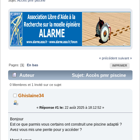
Sujet:
Accès pmr piscine 
« précédent
suivant »
Pages: [
1
]
En bas
IMPRIMER
Auteur
Sujet: Accès pmr piscine
(Lu 11994 fois)
0 Membres et 1 Invité sur ce sujet
Ghislaine34
«
Réponse #1 le:
22 août 2025 à 18:12:52 »
Bonjour
Est ce que parmis vous certains ont construit une piscine adapté ?
Avez vous mis une pente pour y accéder ?