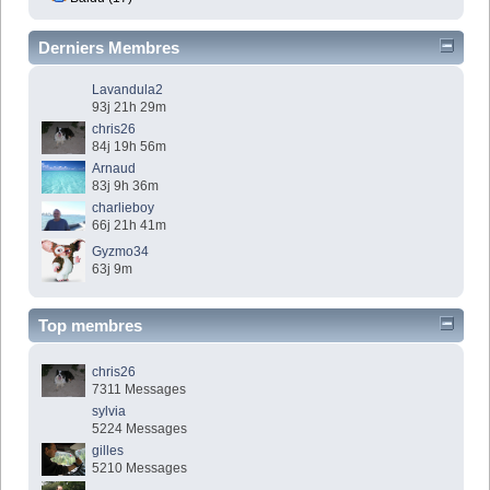
Derniers Membres
Lavandula2
93j 21h 29m
chris26
84j 19h 56m
Arnaud
83j 9h 36m
charlieboy
66j 21h 41m
Gyzmo34
63j 9m
Top membres
chris26
7311 Messages
sylvia
5224 Messages
gilles
5210 Messages