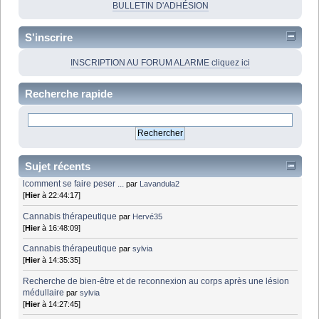
BULLETIN D'ADHÉSION
S'inscrire
INSCRIPTION AU FORUM ALARME cliquez ici
Recherche rapide
Sujet récents
lcomment se faire peser ...
par
Lavandula2
[
Hier
à 22:44:17]
Cannabis thérapeutique
par
Hervé35
[
Hier
à 16:48:09]
Cannabis thérapeutique
par
sylvia
[
Hier
à 14:35:35]
Recherche de bien-être et de reconnexion au corps après une lésion
médullaire
par
sylvia
[
Hier
à 14:27:45]