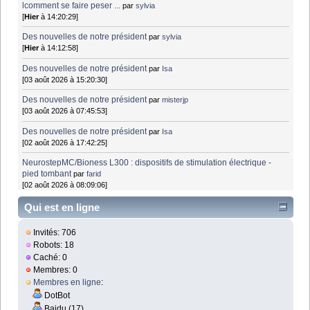
lcomment se faire peser ...
par
sylvia
[
Hier
à 14:20:29]
Des nouvelles de notre président
par
sylvia
[
Hier
à 14:12:58]
Des nouvelles de notre président
par
Isa
[03 août 2026 à 15:20:30]
Des nouvelles de notre président
par
misterjp
[03 août 2026 à 07:45:53]
Des nouvelles de notre président
par
Isa
[02 août 2026 à 17:42:25]
NeurostepMC/Bioness L300 : dispositifs de stimulation électrique -
pied tombant
par
farid
[02 août 2026 à 08:09:06]
Qui est en ligne
Invités: 706
Robots: 18
Caché: 0
Membres: 0
Membres en ligne
:
DotBot
Baidu (17)