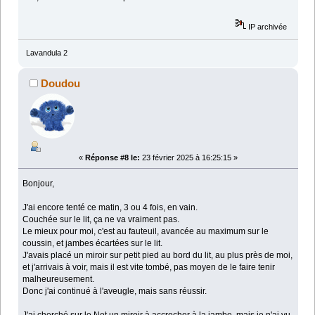
IP archivée
Lavandula 2
Doudou
«
Réponse #8 le:
23 février 2025 à 16:25:15 »
Bonjour,
J'ai encore tenté ce matin, 3 ou 4 fois, en vain.
Couchée sur le lit, ça ne va vraiment pas.
Le mieux pour moi, c'est au fauteuil, avancée au maximum sur le
coussin, et jambes écartées sur le lit.
J'avais placé un miroir sur petit pied au bord du lit, au plus près de moi,
et j'arrivais à voir, mais il est vite tombé, pas moyen de le faire tenir
malheureusement.
Donc j'ai continué à l'aveugle, mais sans réussir.
J'ai cherché sur le Net un miroir à accrocher à la jambe, mais je n'ai vu