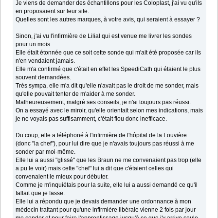
Je viens de demander des échantillons pour les Coloplast, j'ai vu qu'ils
en proposaient sur leur site.
Quelles sont les autres marques, à votre avis, qui seraient à essayer ?
Sinon, j'ai vu l'infirmière de Lilial qui est venue me livrer les sondes
pour un mois.
Elle était étonnée que ce soit cette sonde qui m'ait été proposée car ils
n'en vendaient jamais.
Elle m'a confirmé que c'était en effet les SpeediCath qui étaient le plus
souvent demandées.
Très sympa, elle m'a dit qu'elle n'avait pas le droit de me sonder, mais
qu'elle pouvait tenter de m'aider à me sonder.
Malheureusement, malgré ses conseils, je n'ai toujours pas réussi.
On a essayé avec le miroir, qu'elle orientait selon mes indications, mais
je ne voyais pas suffisamment, c'était flou donc inefficace.
Du coup, elle a téléphoné à l'infirmière de l'hôpital de la Louvière
(donc "la chef"), pour lui dire que je n'avais toujours pas réussi à me
sonder par moi-même.
Elle lui a aussi "glissé" que les Braun ne me convenaient pas trop (elle
a pu le voir) mais cette "chef" lui a dit que c'étaient celles qui
convenaient le mieux pour débuter.
Comme je m'inquiétais pour la suite, elle lui a aussi demandé ce qu'il
fallait que je fasse.
Elle lui a répondu que je devais demander une ordonnance à mon
médecin traitant pour qu'une infirmière libérale vienne 2 fois par jour
me sonder et pour faire l'apprentissage jusqu'à ce que j'y arrive seule.