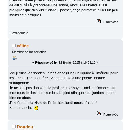
Comme Céline j'utilise des poches à urine vidangeables. Je n'ai pas
de difficultés à y raccorder une sonde, alors je les trouve aussi
pratiques que des kits "Sonde + poche", et ça permet d'utiliser un peu
moins de plastique !
IP archivée
Lavandula 2
céline
Membre de l'association
«
Réponse #6 le:
22 février 2025 à 19:39:13 »
Moi j'utilise les sondes Lofric Sense (il y a un liquide à l'intérieur pour
les lubrifier) en charrière 12 que je relie à une poche urinaire
vidangeable.
Je ne sais pas dans quelle position tu essayes, moi je m'avance sur
mon coussin, les pieds sur le cale pied afin que mes jambes soient
bien écartées.
J'espère que la visite de l'infirmière lundi pourra t'aider !
Bon dimanche
IP archivée
Doudou