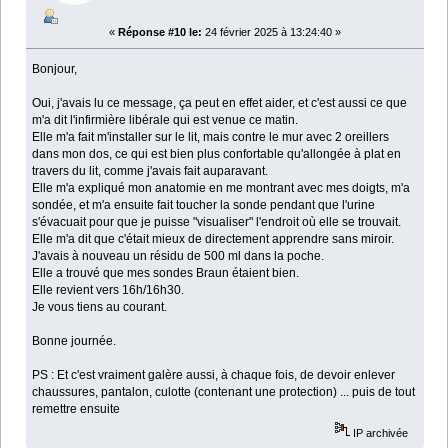
«
Réponse #10 le:
24 février 2025 à 13:24:40 »
Bonjour,
Oui, j'avais lu ce message, ça peut en effet aider, et c'est aussi ce que
m'a dit l'infirmière libérale qui est venue ce matin.
Elle m'a fait m'installer sur le lit, mais contre le mur avec 2 oreillers
dans mon dos, ce qui est bien plus confortable qu'allongée à plat en
travers du lit, comme j'avais fait auparavant.
Elle m'a expliqué mon anatomie en me montrant avec mes doigts, m'a
sondée, et m'a ensuite fait toucher la sonde pendant que l'urine
s'évacuait pour que je puisse "visualiser" l'endroit où elle se trouvait.
Elle m'a dit que c'était mieux de directement apprendre sans miroir.
J'avais à nouveau un résidu de 500 ml dans la poche.
Elle a trouvé que mes sondes Braun étaient bien.
Elle revient vers 16h/16h30.
Je vous tiens au courant.
Bonne journée.
PS : Et c'est vraiment galère aussi, à chaque fois, de devoir enlever
chaussures, pantalon, culotte (contenant une protection) ... puis de tout
remettre ensuite
IP archivée