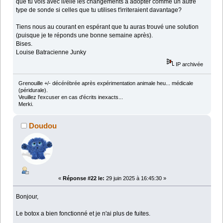
que tu vois avec il/elle les changements à adopter comme un autre
type de sonde si celles que tu utilises t'irriteraient davantage?
Tiens nous au courant en espérant que tu auras trouvé une solution
(puisque je te réponds une bonne semaine après).
Bises.
Louise Batracienne Junky
IP archivée
Grenouille +/- décérébrée après expérimentation animale heu... médicale
(péridurale).
Veuillez l'excuser en cas d'écrits inexacts...
Merki.
Doudou
«
Réponse #22 le:
29 juin 2025 à 16:45:30 »
Bonjour,
Le botox a bien fonctionné et je n'ai plus de fuites.