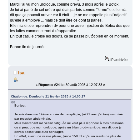
Mardi j'ai vu mon urologue, comme prévu, 3 mois après le Botox.
Je lui ai parlé de cet urètre qui était parfois comme "fermé" et elle m'a
dit que ça pouvait arriver car il était ... je ne me rappelle plus l'adjectif
qu'elle a employé ... mais ce doit être ce dont tu parles.
Elle m'a dit de reprendre rdv pour une autre injection de Botox dès que
les fuites commenceront à réapparaitre.
En tout cas, je croise les doigts, ça se passe plutôt bien en ce moment.
Bonne fin de journée.
IP archivée
Isa
«
Réponse #24 le:
30 août 2025 à 12:07:33 »
Citation de: Doudou le 21 février 2025 à 14:00:27
Bonjour,
Je suis dans ma 47ème année de paraplégie, j'ai 72 ans, j'ai toujours uriné
par pression abdominale.
Mais maintenant ma vessie fatiguée ne veut plus répondre à mes pressions,
ou si peu, que mon urologue, après un bilan urodynamique, m'a dit que je
devais passer aux auto-sondages.
En effet, avec une vessie pleine, j'urine 150 ml et j'ai un résidu de plus de