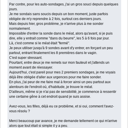
Par contre, pour les auto-sondages, j'ai un gros souci depuis quelques
jours.
Je me sondais sans soucis depuis un bon moment, juste parfois
obligée de m'y reprendre à 2 fois, surtout ces derniers jours.
Mais depuis hier, gros problème, je n'arrive plus à me sonder
normalement.
Impossible d'entrer la sonde dans le méat, alors qu'avant, si je puis
dire, elle y entrait comme "dans du beurre", les 5 à 6 fois par jour.
Là, c'est comme si le méat était "fermé".
Je peux utiliser jusqu'à 9 sondes avant d'y entrer, en forçant un peu
partout, entrant finalement les 8 premières dans le vagin.
C'est super stressant.
Pourtant, entre deux je me remets sur mon fauteuil et j'attends un
moment avant de réessayer.
Aujourd'hui, c'est pareil pour mes 2 premiers sondages, je me voyais
déjà être obligée d'aller aux urgences pour me faire sonder.
En plus, j'ai peur de me faire mal à forcer ainsi un peu partout aux
alentours de l'endroit où, d'habitude, je trouve le méat.
D'ailleurs, même si je n'ai pas de sensibilité, je commence à ressentir
une certaine gêne à cet endroit quand je suis assise.
Avez-vous, les filles, déjà eu ce problème, et si oui, comment l'avez-
vous résolu ?
Merci beaucoup par avance, je me demande tellement ce qui m'arrive
alors que tout était si simple il y a peu.