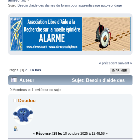
anneso
,
Jo
) »
Sujet:
Besoin d'aide des dames du forum pour apprentissage auto-sondage
« précédent
suivant »
Pages: [
1
]
2
En bas
IMPRIMER
Auteur
Sujet: Besoin d'aide des
dames du forum pour apprentissage auto-sondage
0 Membres et 1 Invité sur ce sujet
(Lu 42771 fois)
Doudou
«
Réponse #29 le:
10 octobre 2025 à 12:48:58 »