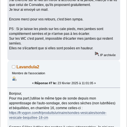
que celui de Convatex, qu'ils proposent gratuitement.
Je leur ai envoyé un mail.
Encore merci pour vos retours, c'est bien sympa.
PS : Si je laisse les pieds sur les cale pieds, mes jambes sont
complètement serrées et je n'arrive pas à les écarter.
Sur les WC c'est pareil, impossible d'écarter mes jambes qui restent
serrées.
Elles ne s'écartent que si elles sont posées en hauteur.
IP archivée
Lavandula2
Membre de l'association
«
Réponse #7 le:
23 février 2025 à 11:01:05 »
Bonjour,
Pour ma part j'utilise le même type de sonde depuis mon
apprentissage de l'auto-sondage, des sondes sèches (non lubrifiées)
et béquillées, en charrière 16, comme celles-ci :
https://fr.vygon.com/fr/produits/urinaire/sondes-vesicales/sonde-
vesicale-bequillee-18-cm