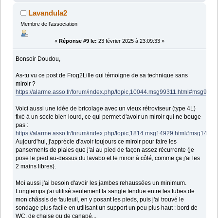
Lavandula2
Membre de l'association
«
Réponse #9 le:
23 février 2025 à 23:09:33 »
Bonsoir Doudou,
As-tu vu ce post de Frog2Lille qui témoigne de sa technique sans
miroir ?
https://alarme.asso.fr/forum/index.php/topic,10044.msg99311.html#msg9931
Voici aussi une idée de bricolage avec un vieux rétroviseur (type 4L)
fixé à un socle bien lourd, ce qui permet d'avoir un miroir qui ne bouge
pas :
https://alarme.asso.fr/forum/index.php/topic,1814.msg14929.html#msg14929
Aujourd'hui, j'apprécie d'avoir toujours ce miroir pour faire les
pansements de plaies que j'ai au pied de façon assez récurrente (je
pose le pied au-dessus du lavabo et le miroir à côté, comme ça j'ai les
2 mains libres).
Moi aussi j'ai besoin d'avoir les jambes rehaussées un minimum.
Longtemps j'ai utilisé seulement la sangle tendue entre les tubes de
mon châssis de fauteuil, en y posant les pieds, puis j'ai trouvé le
sondage plus facile en utilisant un support un peu plus haut : bord de
WC, de chaise ou de canapé...