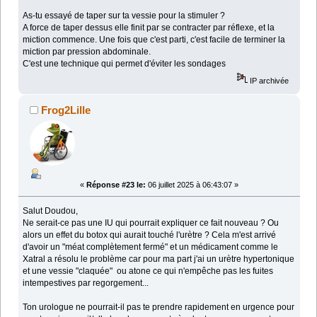
As-tu essayé de taper sur ta vessie pour la stimuler ?
A force de taper dessus elle finit par se contracter par réflexe, et la
miction commence. Une fois que c'est parti, c'est facile de terminer la
miction par pression abdominale.
C'est une technique qui permet d'éviter les sondages
IP archivée
Frog2Lille
«
Réponse #23 le:
06 juillet 2025 à 06:43:07 »
Salut Doudou,
Ne serait-ce pas une IU qui pourrait expliquer ce fait nouveau ? Ou
alors un effet du botox qui aurait touché l'urètre ? Cela m'est arrivé
d'avoir un "méat complètement fermé" et un médicament comme le
Xatral a résolu le problème car pour ma part j'ai un urètre hypertonique
et une vessie "claquée" ou atone ce qui n'empêche pas les fuites
intempestives par regorgement...
Ton urologue ne pourrait-il pas te prendre rapidement en urgence pour