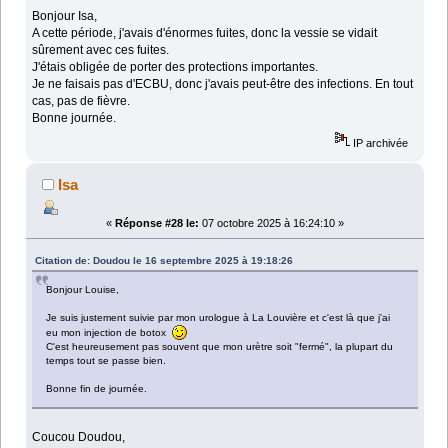
Bonjour Isa,
A cette période, j'avais d'énormes fuites, donc la vessie se vidait
sûrement avec ces fuites.
J'étais obligée de porter des protections importantes.
Je ne faisais pas d'ECBU, donc j'avais peut-être des infections. En tout
cas, pas de fièvre.
Bonne journée.
IP archivée
Isa
«
Réponse #28 le:
07 octobre 2025 à 16:24:10 »
Citation de: Doudou le 16 septembre 2025 à 19:18:26
Bonjour Louise,
Je suis justement suivie par mon urologue à La Louvière et c'est là que j'ai
eu mon injection de botox
C'est heureusement pas souvent que mon urètre soit "fermé", la plupart du
temps tout se passe bien.
Bonne fin de journée.
Coucou Doudou,