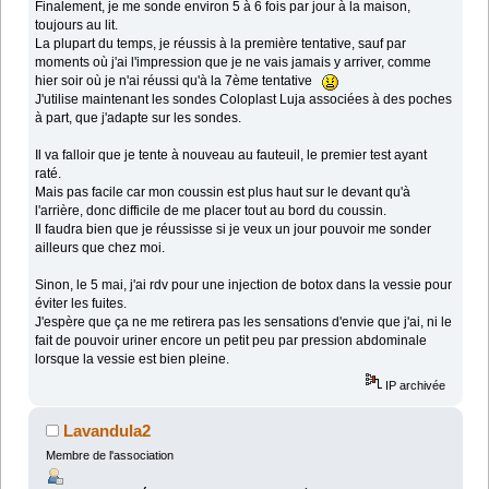
Finalement, je me sonde environ 5 à 6 fois par jour à la maison,
toujours au lit.
La plupart du temps, je réussis à la première tentative, sauf par
moments où j'ai l'impression que je ne vais jamais y arriver, comme
hier soir où je n'ai réussi qu'à la 7ème tentative
J'utilise maintenant les sondes Coloplast Luja associées à des poches
à part, que j'adapte sur les sondes.
Il va falloir que je tente à nouveau au fauteuil, le premier test ayant
raté.
Mais pas facile car mon coussin est plus haut sur le devant qu'à
l'arrière, donc difficile de me placer tout au bord du coussin.
Il faudra bien que je réussisse si je veux un jour pouvoir me sonder
ailleurs que chez moi.
Sinon, le 5 mai, j'ai rdv pour une injection de botox dans la vessie pour
éviter les fuites.
J'espère que ça ne me retirera pas les sensations d'envie que j'ai, ni le
fait de pouvoir uriner encore un petit peu par pression abdominale
lorsque la vessie est bien pleine.
IP archivée
Lavandula2
Membre de l'association