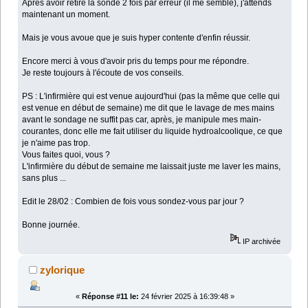
Après avoir retiré la sonde 2 fois par erreur (il me semble), j'attends
maintenant un moment.
Mais je vous avoue que je suis hyper contente d'enfin réussir.
Encore merci à vous d'avoir pris du temps pour me répondre.
Je reste toujours à l'écoute de vos conseils.
PS : L'infirmière qui est venue aujourd'hui (pas la même que celle qui
est venue en début de semaine) me dit que le lavage de mes mains
avant le sondage ne suffit pas car, après, je manipule mes main-
courantes, donc elle me fait utiliser du liquide hydroalcoolique, ce que
je n'aime pas trop.
Vous faites quoi, vous ?
L'infirmière du début de semaine me laissait juste me laver les mains,
sans plus ...
Edit le 28/02 : Combien de fois vous sondez-vous par jour ?
Bonne journée.
IP archivée
zylorique
«
Réponse #11 le:
24 février 2025 à 16:39:48 »