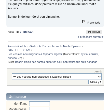
Ce que j'ai fait illico, donc première visite de l'infirmière lundi matin.
A suivre ...
Bonne fin de journée et bon dimanche.
IP archivée
Pages: [
1
]
2
En haut
IMPRIMER
« précédent
suivant »
Association Libre d'Aide a la Recherche sur la Moelle Epiniere
»
SANTE ET SOINS
»
Les vessies neurologiques & l'appareil digestif
(Modérateurs:
sylvia
,
chris26
,
anneso
,
Jo
) »
Sujet:
Besoin d'aide des dames du forum pour apprentissage auto-sondage
Aller à:
Utilisateur
Identifiant:
Mot de passe: