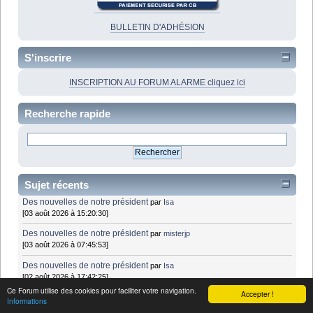
BULLETIN D'ADHÉSION
S'inscrire
INSCRIPTION AU FORUM ALARME cliquez ici
Recherche rapide
Sujet récents
Des nouvelles de notre président
par
Isa
[03 août 2026 à 15:20:30]
Des nouvelles de notre président
par
misterjp
[03 août 2026 à 07:45:53]
Des nouvelles de notre président
par
Isa
[02 août 2026 à 17:42:25]
Ce Forum utilise des cookies pour faciliter votre navigation.
Accepter !
NeurostepMC/Bioness L300 : dispositifs de stimulation électrique -
Informations
pied tombant
par
farid