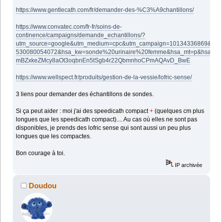
https://www.gentlecath.com/fr/demander-des-%C3%A9chantillons/
https://www.convatec.com/fr-fr/soins-de-
continence/campaigns/demande_echantillons/?
utm_source=google&utm_medium=cpc&utm_campaign=10134336869&utm
530080054072&hsa_kw=sonde%20urinaire%20femme&hsa_mt=p&hsa_net
mBZxkeZMcy8aOt3oqbnEn5tSgb4r22QbmnhoCPmAQAvD_BwE
https://www.wellspect.fr/produits/gestion-de-la-vessie/lofric-sense/
3 liens pour demander des échantillons de sondes.
Si ça peut aider : moi j'ai des speedicath compact
+
(quelques cm plus
longues que les speedicath compact).... Au cas où elles ne sont pas
disponibles, je prends des lofric sense qui sont aussi un peu plus
longues que les compactes.
Bon courage à toi.
IP archivée
Doudou