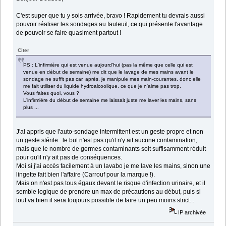
C'est super que tu y sois arrivée, bravo ! Rapidement tu devrais aussi
pouvoir réaliser les sondages au fauteuil, ce qui présente l'avantage
de pouvoir se faire quasiment partout !
Citer
PS : L'infirmière qui est venue aujourd'hui (pas la même que celle qui est
venue en début de semaine) me dit que le lavage de mes mains avant le
sondage ne suffit pas car, après, je manipule mes main-courantes, donc elle
me fait utiliser du liquide hydroalcoolique, ce que je n'aime pas trop.
Vous faites quoi, vous ?
L'infirmière du début de semaine me laissait juste me laver les mains, sans
plus ...
J'ai appris que l'auto-sondage intermittent est un geste propre et non
un geste stérile : le but n'est pas qu'il n'y ait aucune contamination,
mais que le nombre de germes contaminants soit suffisamment réduit
pour qu'il n'y ait pas de conséquences.
Moi si j'ai accès facilement à un lavabo je me lave les mains, sinon une
lingette fait bien l'affaire (Carrouf pour la marque !).
Mais on n'est pas tous égaux devant le risque d'infection urinaire, et il
semble logique de prendre un max de précautions au début, puis si
tout va bien il sera toujours possible de faire un peu moins strict...
IP archivée