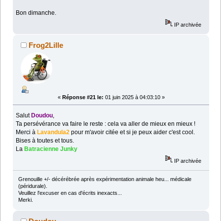
Bon dimanche.
IP archivée
Frog2Lille
«
Réponse #21 le:
01 juin 2025 à 04:03:10 »
Salut
Doudou
,
Ta persévérance va faire le reste : cela va aller de mieux en mieux !
Merci à
Lavandula2
pour m'avoir citée et si je peux aider c'est cool.
Bises à toutes et tous.
La
Batracienne Junky
IP archivée
Grenouille +/- décérébrée après expérimentation animale heu... médicale
(péridurale).
Veuillez l'excuser en cas d'écrits inexacts...
Merki.