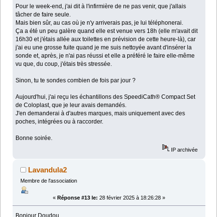
Pour le week-end, j'ai dit à l'infirmière de ne pas venir, que j'allais
tâcher de faire seule.
Mais bien sûr, au cas où je n'y arriverais pas, je lui téléphonerai.
Ça a été un peu galère quand elle est venue vers 18h (elle m'avait dit
16h30 et j'étais allée aux toilettes en prévision de cette heure-là), car
j'ai eu une grosse fuite quand je me suis nettoyée avant d'insérer la
sonde et, après, je n'ai pas réussi et elle a préféré le faire elle-même
vu que, du coup, j'étais très stressée.
Sinon, tu te sondes combien de fois par jour ?
Aujourd'hui, j'ai reçu les échantillons des SpeediCath® Compact Set
de Coloplast, que je leur avais demandés.
J'en demanderai à d'autres marques, mais uniquement avec des
poches, intégrées ou à raccorder.
Bonne soirée.
IP archivée
Lavandula2
Membre de l'association
«
Réponse #13 le:
28 février 2025 à 18:26:28 »
Bonjour Doudou,