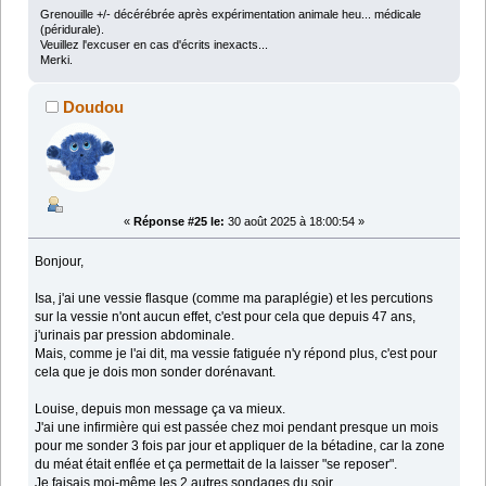
Grenouille +/- décérébrée après expérimentation animale heu... médicale
(péridurale).
Veuillez l'excuser en cas d'écrits inexacts...
Merki.
Doudou
«
Réponse #25 le:
30 août 2025 à 18:00:54 »
Bonjour,
Isa, j'ai une vessie flasque (comme ma paraplégie) et les percutions
sur la vessie n'ont aucun effet, c'est pour cela que depuis 47 ans,
j'urinais par pression abdominale.
Mais, comme je l'ai dit, ma vessie fatiguée n'y répond plus, c'est pour
cela que je dois mon sonder dorénavant.
Louise, depuis mon message ça va mieux.
J'ai une infirmière qui est passée chez moi pendant presque un mois
pour me sonder 3 fois par jour et appliquer de la bétadine, car la zone
du méat était enflée et ça permettait de la laisser "se reposer".
Je faisais moi-même les 2 autres sondages du soir.