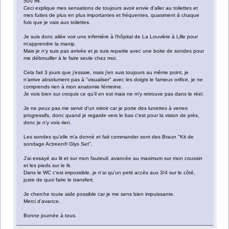
500 ml.
Ceci explique mes sensations de toujours avoir envie d'aller au toilettes et
mes fuites de plus en plus importantes et fréquentes, quasiment à chaque
fois que je vais aux toilettes.
Je suis donc allée voir une infirmière à l'hôpital de La Louvière à Lille pour
m'apprendre la manip.
Mais je n'y suis pas arrivée et je suis repartie avec une boite de sondes pour
me débrouiller à le faire seule chez moi.
Cela fait 3 jours que j'essaie, mais j'en suis toujours au même point, je
n'arrive absolument pas à "visualiser" avec les doigts le fameux orifice, je ne
comprends rien à mon anatomie féminine.
Je vois bien sur croquis ce qu'il en est mais ne m'y retrouve pas dans le réel.
Je ne peux pas me servir d'un miroir car je porte des lunettes à verres
progressifs, donc quand je regarde vers le bas c'est pour la vision de près,
donc je n'y vois rien.
Les sondes qu'elle m'a donné et fait commander sont des Braun "Kit de
sondage Actreen® Glys Set".
J'ai essayé au lit et sur mon fauteuil, avancée au maximum sur mon coussin
et les pieds sur le lit.
Dans le WC c'est impossible, je n'ai qu'un petit accès aux 3/4 sur le côté,
juste de quoi faire le transfert.
Je cherche toute aide possible car je me sens bien impuissante.
Merci d'avance.
Bonne journée à tous.