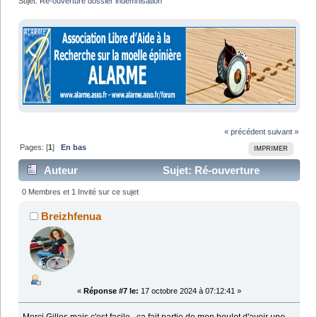
Sujet:
Ré-ouverture dossier indemnisation 
« précédent
suivant »
Pages: [
1
]
En bas
IMPRIMER
Auteur
Sujet: Ré-ouverture
dossier indemnisation (Lu 18608 fois)
0 Membres et 1 Invité sur ce sujet
Breizhfenua
«
Réponse #7 le:
17 octobre 2024 à 07:12:41 »