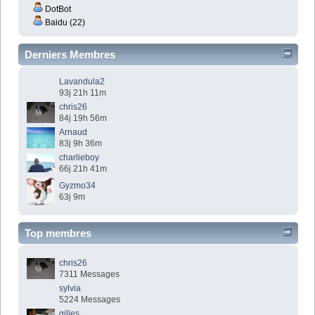
DotBot
Baidu (22)
Derniers Membres
Lavandula2
93j 21h 11m
chris26
84j 19h 56m
Arnaud
83j 9h 36m
charlieboy
66j 21h 41m
Gyzmo34
63j 9m
Top membres
chris26
7311 Messages
sylvia
5224 Messages
gilles