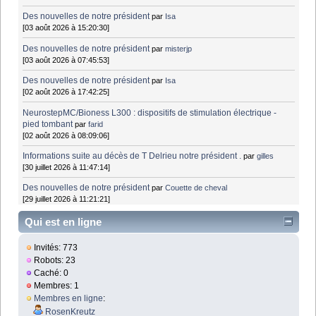
Des nouvelles de notre président
par
Isa
[03 août 2026 à 15:20:30]
Des nouvelles de notre président
par
misterjp
[03 août 2026 à 07:45:53]
Des nouvelles de notre président
par
Isa
[02 août 2026 à 17:42:25]
NeurostepMC/Bioness L300 : dispositifs de stimulation électrique -
pied tombant
par
farid
[02 août 2026 à 08:09:06]
Informations suite au décès de T Delrieu notre président .
par
gilles
[30 juillet 2026 à 11:47:14]
Des nouvelles de notre président
par
Couette de cheval
[29 juillet 2026 à 11:21:21]
Qui est en ligne
Invités: 773
Robots: 23
Caché: 0
Membres: 1
Membres en ligne
:
RosenKreutz