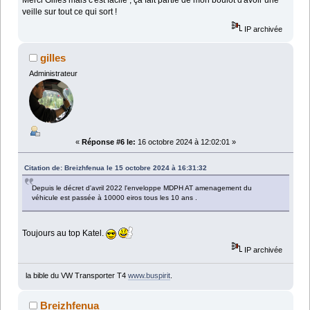
Merci Gilles mais c'est facile , ça fait partie de mon boulot d'avoir une
veille sur tout ce qui sort !
IP archivée
gilles
Administrateur
«
Réponse #6 le:
16 octobre 2024 à 12:02:01 »
Citation de: Breizhfenua le 15 octobre 2024 à 16:31:32
Depuis le décret d'avril 2022 l'enveloppe MDPH AT amenagement du
véhicule est passée à 10000 eiros tous les 10 ans .
Toujours au top Katel.
IP archivée
la bible du VW Transporter T4
www.buspirit
.
Breizhfenua