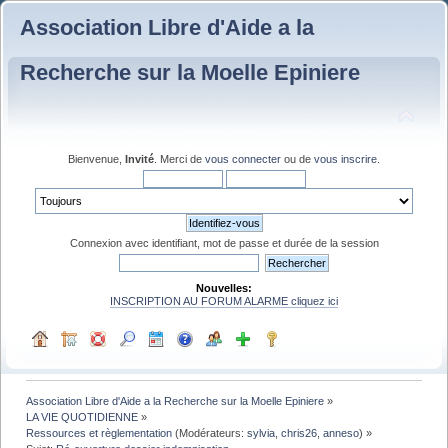
Association Libre d'Aide a la
Recherche sur la Moelle Epiniere
Bienvenue,
Invité
. Merci de
vous connecter
ou de
vous inscrire
.
Connexion avec identifiant, mot de passe et durée de la session
Nouvelles:
INSCRIPTION AU FORUM ALARME cliquez ici
Association Libre d'Aide a la Recherche sur la Moelle Epiniere
»
LA VIE QUOTIDIENNE
»
Ressources et règlementation
(Modérateurs:
sylvia
,
chris26
,
anneso
) »