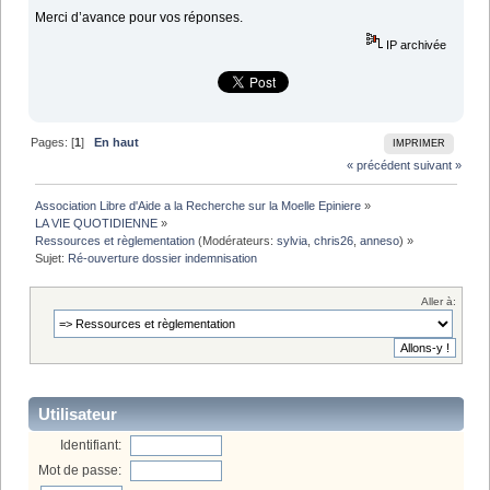
Merci d’avance pour vos réponses.
IP archivée
Pages: [
1
]
En haut
IMPRIMER
« précédent
suivant »
Association Libre d'Aide a la Recherche sur la Moelle Epiniere
»
LA VIE QUOTIDIENNE
»
Ressources et règlementation
(Modérateurs:
sylvia
,
chris26
,
anneso
) »
Sujet:
Ré-ouverture dossier indemnisation 
Aller à:
Utilisateur
Identifiant:
Mot de passe: