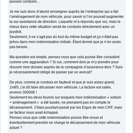
pouvoir conduire…
Je me suis donc d’abord renseigner auprès de l’entreprise qui a fait
l’aménagement de mon véhicule, pour savoir si l’on pouvait augmenter
la sur-assistance de direction. Laquelle m’a répondu que oui, mais le
mieux dans cette situation serait de conduire directement avec un
joystick.
Seulement, il ne s’agit pas du tout du même budget et ça n’était pas
prévu dans mon indemnisation initiale. Étant donné que je n’en avais
pas besoin…
Ma question est simple, pensez-vous que cela puisse être considéré
comme une aggravation ? Si oui, comment dois-je m’y prendre pour
réouvrir mon dossier auprès de la compagnie d’assurance tiers ? Suis-
je nécessairement obligé de passer par un avocat?
De plus, comme je conduis en fauteuil et que je suis assez grand,
1m85, j’ai dû faire décaisser mon véhicule. La facture est salée,
environ 30000€ !
Seulement les devis fournis sur lesquels mon indémnisation « voiture
+ aménagement « a été basée, ne prenaient pas en compte le
décaissement. J’étais pourtant passé par les Ergos de mon CRF, mais
se facteur nous avait échappé.
Pensez-vous que cette indemnisation puisse être revue et
éventuellement prendre en charge le décaissement de mon véhicule
actuel ?