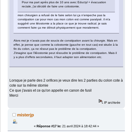
Pour ma part après plus de 10 ans avec Eductyl + évacuation
rectale, j’ai décidé de faire une colostomie.
mon chirurgien a refusé de le faire selon lui ça n'empeche pas la
constipation car pour mon cas mon colon est comme paralysé. il m'a
suggéré une iléostomie a la place ce que je trouve radical. je sais
comment faire ça me détruit physiquement que moralement.
Alors moi je n’avais pas de soucis de constipation avant la chirurgie. Mais en
effet, je pense que comme la colostomie (gauche en tout cas) est située à la
fin du colon, ça ne résout pas le problème de la constipation.
J’imagine que l’iléostomie peut résoudre le problème de constipation. Mais il
y a plus d’effets secondaires, il faut adapter son alimentation etc.
Lorsque je parle des 2 orifices je veux dire les 2 parties du colon cote à
cote sur la même stomie
Ce que j'avais et ce qu'on appelle en canon de fusil
Merci
IP archivée
misterjp
«
Réponse #17 le:
21 avril 2024 à 18:42:44 »