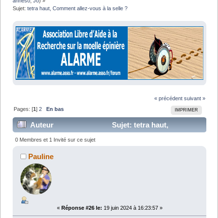
anneso
,
Jo
) »
Sujet:
tetra haut, Comment allez-vous à la selle ?
« précédent
suivant »
Pages: [
1
]
2
En bas
IMPRIMER
Auteur
Sujet: tetra haut,
Comment allez-vous à la selle ? (Lu 58062 fois)
0 Membres et 1 Invité sur ce sujet
Pauline
«
Réponse #26 le:
19 juin 2024 à 16:23:57 »