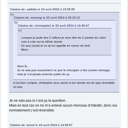
Citation de: addidia le 23 avril 2024 à 19:55:59
Citation de: misterjp le 23 avril 2024 à 09:15:12
Citation de: christophe1 le 22 avril 2024 à 14:49:47
Lorsque je parle des 2 orifices je veux dire les 2 parties du colon
cote à cote sur la même stomie
Ce que j'avais et ce qu'on appelle en canon de fusil
Merci
Alors là…
Je ne sais pas exactement ce que le chirurgien a fait comme montage,
mais je n’ai jamais entendu parler de ça.
si j'ai bien compris, christophe veux savoir si ton stomie est de type reversible
ou pas
Je ne sais pas si c’est ça la question.
Mais en tout cas on ne m’a enlevé aucun morceau d’intestin, donc oui
normalement c’est réversible.
Citation de: tetra4 le 24 avril 2024 à 14:58:57