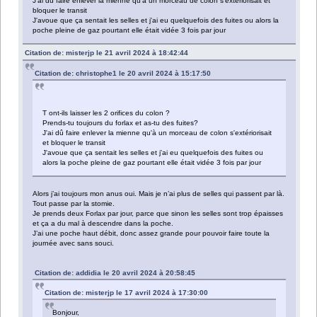
J'ai dû faire enlever la mienne qu'à un morceau de colon s'extériorisait et
bloquer le transit
J'avoue que ça sentait les selles et j'ai eu quelquefois des fuites ou alors la
poche pleine de gaz pourtant elle était vidée 3 fois par jour
Citation de: misterjp le 21 avril 2024 à 18:42:44
Citation de: christophe1 le 20 avril 2024 à 15:17:50
T ont-ils laisser les 2 orifices du colon ?
Prends-tu toujours du forlax et as-tu des fuites?
J'ai dû faire enlever la mienne qu'à un morceau de colon s'extériorisait
et bloquer le transit
J'avoue que ça sentait les selles et j'ai eu quelquefois des fuites ou
alors la poche pleine de gaz pourtant elle était vidée 3 fois par jour
Alors j’ai toujours mon anus oui. Mais je n’ai plus de selles qui passent par là.
Tout passe par la stomie.
Je prends deux Forlax par jour, parce que sinon les selles sont trop épaisses
et ça a du mal à descendre dans la poche.
J’ai une poche haut débit, donc assez grande pour pouvoir faire toute la
journée avec sans souci.
Citation de: addidia le 20 avril 2024 à 20:58:45
Citation de: misterjp le 17 avril 2024 à 17:30:00
Bonjour,