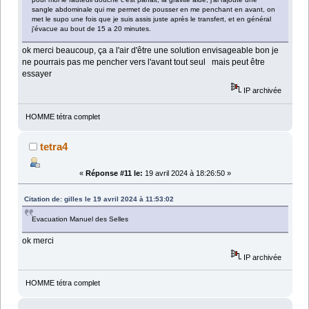
sangle abdominale qui me permet de pousser en me penchant en avant, on
met le supo une fois que je suis assis juste après le transfert, et en général
j'évacue au bout de 15 a 20 minutes.
ok merci beaucoup, ça a l'air d'être une solution envisageable bon je
ne pourrais pas me pencher vers l'avant tout seul mais peut être
essayer
IP archivée
HOMME tétra complet
tetra4
«
Réponse #11 le:
19 avril 2024 à 18:26:50 »
Citation de: gilles le 19 avril 2024 à 11:53:02
Evacuation Manuel des Selles
ok merci
IP archivée
HOMME tétra complet