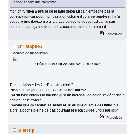
décidé de faire une colostomie.
mon chirurgien a refusé de le faire selon lui ça n'empeche pas la
constipation car pour mon cas mon colon est comme paralysé. il m'a
suggéré une iléostomie a la place ce que je trouve radical. je sais
comment faire ça me détruit physiquement que moralement.
IP archivée
christophe1
Membre de l'association
«
Réponse #15 le:
20 avril 2024 à 15:17:50 »
T ont-ils laisser les 2 orifices du colon ?
Prends-tu toujours du forlax et as-tu des fuites?
J'ai dû faire enlever la mienne qu'à un morceau de colon s'extériorisait
et bloquer le transit
J'avoue que ça sentait les selles et j'ai eu quelquefois des fuites ou
alors la poche pleine de gaz pourtant elle était vidée 3 fois par jour
IP archivée
misterjp