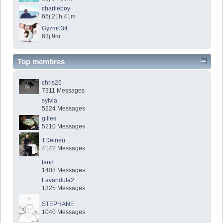
charlieboy
66j 21h 41m
Gyzmo34
63j 9m
Top membres
chris26
7311 Messages
sylvia
5224 Messages
gilles
5210 Messages
TDelrieu
4142 Messages
farid
1408 Messages
Lavandula2
1325 Messages
STEPHANE
1040 Messages