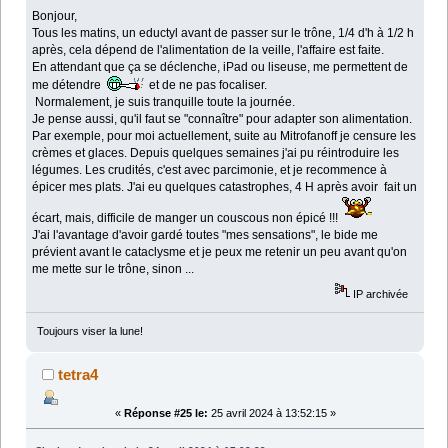
Bonjour,
Tous les matins, un eductyl avant de passer sur le trône, 1/4 d'h à 1/2 h
après, cela dépend de l'alimentation de la veille, l'affaire est faite.
En attendant que ça se déclenche, iPad ou liseuse, me permettent de
me détendre
et de ne pas focaliser.
Normalement, je suis tranquille toute la journée.
Je pense aussi, qu'il faut se "connaître" pour adapter son alimentation.
Par exemple, pour moi actuellement, suite au Mitrofanoff je censure les
crèmes et glaces. Depuis quelques semaines j'ai pu réintroduire les
légumes. Les crudités, c'est avec parcimonie, et je recommence à
épicer mes plats. J'ai eu quelques catastrophes, 4 H après avoir fait un
écart, mais, difficile de manger un couscous non épicé !!!
J'ai l'avantage d'avoir gardé toutes "mes sensations", le bide me
prévient avant le cataclysme et je peux me retenir un peu avant qu'on
me mette sur le trône, sinon ...
IP archivée
Toujours viser la lune!
tetra4
«
Réponse #25 le:
25 avril 2024 à 13:52:15 »