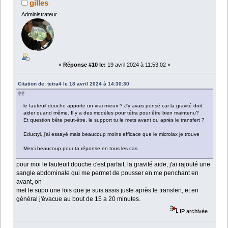
gilles
Administrateur
«
Réponse #10 le:
19 avril 2024 à 11:53:02 »
Citation de: tetra4 le 18 avril 2024 à 14:30:30
le fauteuil douche apporte un vrai mieux ? J'y avais pensé car la gravité doit
aider quand même. Il y a des modèles pour tétra pour être bien maintenu?
Et question bête peut-être, le support tu le mets avant ou après le transfert ?
Eductyl, j'ai essayé mais beaucoup moins efficace que le microlax je trouve
Merci beaucoup pour ta réponse en tous les cas
pour moi le fauteuil douche c'est parfait, la gravité aide, j'ai rajouté une
sangle abdominale qui me permet de pousser en me penchant en
avant, on
met le supo une fois que je suis assis juste après le transfert, et en
général j'évacue au bout de 15 a 20 minutes.
IP archivée