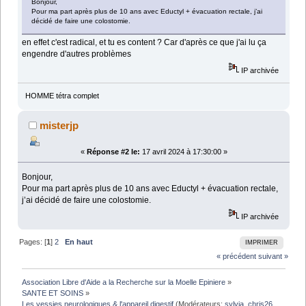
Bonjour,
Pour ma part après plus de 10 ans avec Eductyl + évacuation rectale, j’ai
décidé de faire une colostomie.
en effet c'est radical, et tu es content ? Car d'après ce que j'ai lu ça
engendre d'autres problèmes
IP archivée
HOMME tétra complet
misterjp
«
Réponse #2 le:
17 avril 2024 à 17:30:00 »
Bonjour,
Pour ma part après plus de 10 ans avec Eductyl + évacuation rectale,
j’ai décidé de faire une colostomie.
IP archivée
Pages: [
1
]
2
En haut
IMPRIMER
« précédent
suivant »
Association Libre d'Aide a la Recherche sur la Moelle Epiniere
»
SANTE ET SOINS
»
Les vessies neurologiques & l'appareil digestif
(Modérateurs:
sylvia
,
chris26
,