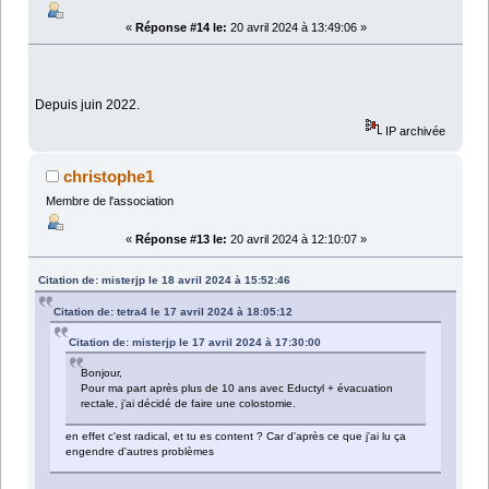
«
Réponse #14 le:
20 avril 2024 à 13:49:06 »
Depuis juin 2022.
IP archivée
christophe1
Membre de l'association
«
Réponse #13 le:
20 avril 2024 à 12:10:07 »
Citation de: misterjp le 18 avril 2024 à 15:52:46
Citation de: tetra4 le 17 avril 2024 à 18:05:12
Citation de: misterjp le 17 avril 2024 à 17:30:00
Bonjour,
Pour ma part après plus de 10 ans avec Eductyl + évacuation
rectale, j’ai décidé de faire une colostomie.
en effet c'est radical, et tu es content ? Car d'après ce que j'ai lu ça
engendre d'autres problèmes