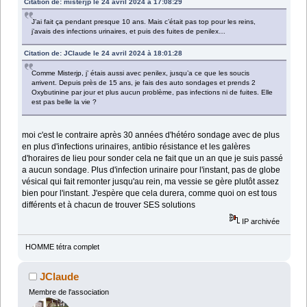
Citation de: misterjp le 24 avril 2024 à 17:08:29
J’ai fait ça pendant presque 10 ans. Mais c’était pas top pour les reins,
j’avais des infections urinaires, et puis des fuites de penilex…
Citation de: JClaude le 24 avril 2024 à 18:01:28
Comme Misterjp, j’ étais aussi avec penilex, jusqu’a ce que les soucis
arrivent. Depuis près de 15 ans, je fais des auto sondages et prends 2
Oxybutinine par jour et plus aucun problème, pas infections ni de fuites. Elle
est pas belle la vie ?
moi c'est le contraire après 30 années d'hétéro sondage avec de plus
en plus d'infections urinaires, antibio résistance et les galères
d'horaires de lieu pour sonder cela ne fait que un an que je suis passé
a aucun sondage. Plus d'infection urinaire pour l'instant, pas de globe
vésical qui fait remonter jusqu'au rein, ma vessie se gère plutôt assez
bien pour l'instant. J'espère que cela durera, comme quoi on est tous
différents et à chacun de trouver SES solutions
IP archivée
HOMME tétra complet
JClaude
Membre de l'association