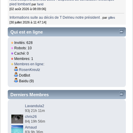
pied tombant
par
farid
[02 août 2026 à 08:09:06]
Informations suite au décès de T Delrieu notre président .
par
gilles
[30 juillet 2026 à 11:47:14]
Qui est en ligne
Invités: 628
Robots: 10
Caché: 0
Membres: 1
Membres en ligne
:
RosenKreutz
DotBot
Baidu (9)
Derniers Membres
Lavandula2
93j 21h 11m
chris26
84j 19h 56m
Arnaud
83j 9h 36m