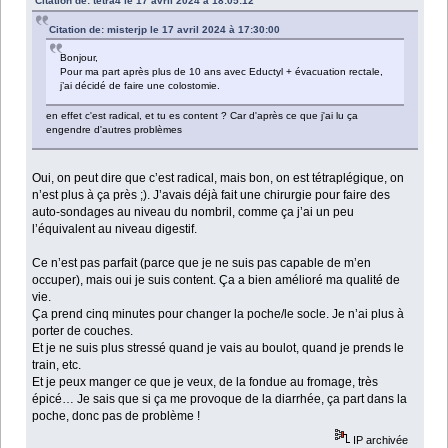
Citation de: tetra4 le 17 avril 2024 à 18:05:12
Citation de: misterjp le 17 avril 2024 à 17:30:00
Bonjour,
Pour ma part après plus de 10 ans avec Eductyl + évacuation rectale,
j’ai décidé de faire une colostomie.
en effet c'est radical, et tu es content ? Car d'après ce que j'ai lu ça
engendre d'autres problèmes
Oui, on peut dire que c’est radical, mais bon, on est tétraplégique, on
n’est plus à ça près ;). J’avais déjà fait une chirurgie pour faire des
auto-sondages au niveau du nombril, comme ça j’ai un peu
l’équivalent au niveau digestif.
Ce n’est pas parfait (parce que je ne suis pas capable de m’en
occuper), mais oui je suis content. Ça a bien amélioré ma qualité de
vie.
Ça prend cinq minutes pour changer la poche/le socle. Je n’ai plus à
porter de couches.
Et je ne suis plus stressé quand je vais au boulot, quand je prends le
train, etc.
Et je peux manger ce que je veux, de la fondue au fromage, très
épicé… Je sais que si ça me provoque de la diarrhée, ça part dans la
poche, donc pas de problème !
IP archivée