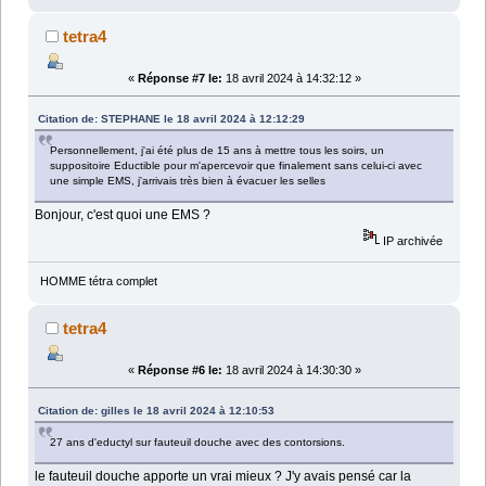
tetra4
«
Réponse #7 le:
18 avril 2024 à 14:32:12 »
Citation de: STEPHANE le 18 avril 2024 à 12:12:29
Personnellement, j'ai été plus de 15 ans à mettre tous les soirs, un
suppositoire Eductible pour m'apercevoir que finalement sans celui-ci avec
une simple EMS, j'arrivais très bien à évacuer les selles
Bonjour, c'est quoi une EMS ?
IP archivée
HOMME tétra complet
tetra4
«
Réponse #6 le:
18 avril 2024 à 14:30:30 »
Citation de: gilles le 18 avril 2024 à 12:10:53
27 ans d'eductyl sur fauteuil douche avec des contorsions.
le fauteuil douche apporte un vrai mieux ? J'y avais pensé car la