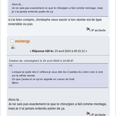
Alors là…
Je ne sais pas exactement ce que le chirurgien a fait comme montage, mais
je n’ai jamais entendu parler de ça.
si j'ai bien compris, christophe veux savoir si ton stomie est de type
reversible ou pas
IP archivée
misterjp
«
Réponse #20 le:
23 avril 2024 à 09:15:12 »
Citation de: christophe1 le 22 avril 2024 à 14:49:47
Lorsque je parle des 2 orifices je veux dire les 2 parties du colon cote à cote
sur la même stomie
Ce que j'avais et ce qu'on appelle en canon de fusil
Merci
Alors là…
Je ne sais pas exactement ce que le chirurgien a fait comme montage,
mais je n’ai jamais entendu parler de ça.
IP archivée