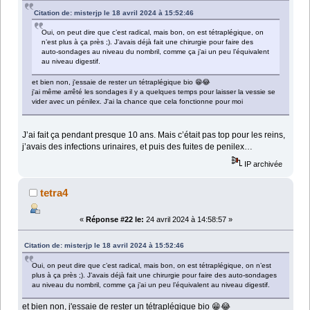
Citation de: misterjp le 18 avril 2024 à 15:52:46
Oui, on peut dire que c’est radical, mais bon, on est tétraplégique, on
n’est plus à ça près ;). J’avais déjà fait une chirurgie pour faire des
auto-sondages au niveau du nombril, comme ça j’ai un peu l’équivalent
au niveau digestif.
et bien non, j'essaie de rester un tétraplégique bio 😁😂
j'ai même arrêté les sondages il y a quelques temps pour laisser la vessie se
vider avec un pénilex. J'ai la chance que cela fonctionne pour moi
J’ai fait ça pendant presque 10 ans. Mais c’était pas top pour les reins,
j’avais des infections urinaires, et puis des fuites de penilex…
IP archivée
tetra4
«
Réponse #22 le:
24 avril 2024 à 14:58:57 »
Citation de: misterjp le 18 avril 2024 à 15:52:46
Oui, on peut dire que c’est radical, mais bon, on est tétraplégique, on n’est
plus à ça près ;). J’avais déjà fait une chirurgie pour faire des auto-sondages
au niveau du nombril, comme ça j’ai un peu l’équivalent au niveau digestif.
et bien non, j'essaie de rester un tétraplégique bio 😁😂