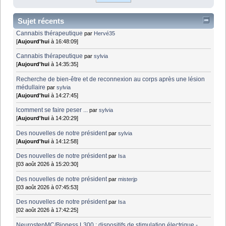
Sujet récents
Cannabis thérapeutique
par
Hervé35
[
Aujourd'hui
à 16:48:09]
Cannabis thérapeutique
par
sylvia
[
Aujourd'hui
à 14:35:35]
Recherche de bien-être et de reconnexion au corps après une lésion
médullaire
par
sylvia
[
Aujourd'hui
à 14:27:45]
lcomment se faire peser ...
par
sylvia
[
Aujourd'hui
à 14:20:29]
Des nouvelles de notre président
par
sylvia
[
Aujourd'hui
à 14:12:58]
Des nouvelles de notre président
par
Isa
[03 août 2026 à 15:20:30]
Des nouvelles de notre président
par
misterjp
[03 août 2026 à 07:45:53]
Des nouvelles de notre président
par
Isa
[02 août 2026 à 17:42:25]
NeurostepMC/Bioness L300 : dispositifs de stimulation électrique -