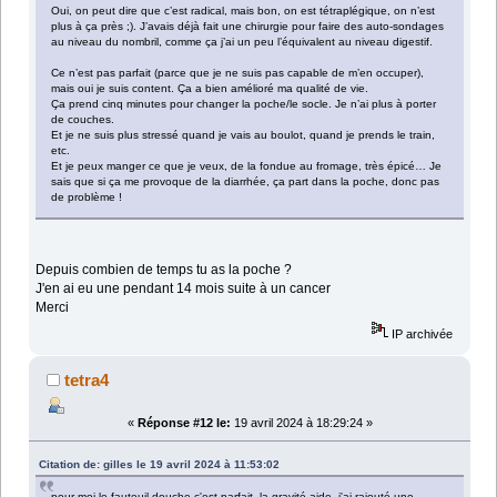
Oui, on peut dire que c’est radical, mais bon, on est tétraplégique, on n’est
plus à ça près ;). J’avais déjà fait une chirurgie pour faire des auto-sondages
au niveau du nombril, comme ça j’ai un peu l’équivalent au niveau digestif.
Ce n’est pas parfait (parce que je ne suis pas capable de m’en occuper),
mais oui je suis content. Ça a bien amélioré ma qualité de vie.
Ça prend cinq minutes pour changer la poche/le socle. Je n’ai plus à porter
de couches.
Et je ne suis plus stressé quand je vais au boulot, quand je prends le train,
etc.
Et je peux manger ce que je veux, de la fondue au fromage, très épicé… Je
sais que si ça me provoque de la diarrhée, ça part dans la poche, donc pas
de problème !
Depuis combien de temps tu as la poche ?
J'en ai eu une pendant 14 mois suite à un cancer
Merci
IP archivée
tetra4
«
Réponse #12 le:
19 avril 2024 à 18:29:24 »
Citation de: gilles le 19 avril 2024 à 11:53:02
pour moi le fauteuil douche c'est parfait, la gravité aide, j'ai rajouté une