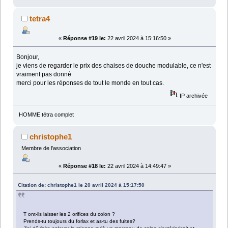
tetra4
«
Réponse #19 le:
22 avril 2024 à 15:16:50 »
Bonjour,
je viens de regarder le prix des chaises de douche modulable, ce n'est
vraiment pas donné
merci pour les réponses de tout le monde en tout cas.
IP archivée
HOMME tétra complet
christophe1
Membre de l'association
«
Réponse #18 le:
22 avril 2024 à 14:49:47 »
Citation de: christophe1 le 20 avril 2024 à 15:17:50
T ont-ils laisser les 2 orifices du colon ?
Prends-tu toujours du forlax et as-tu des fuites?