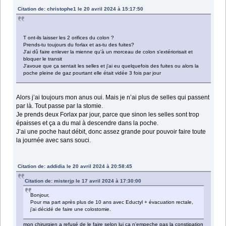
Citation de: christophe1 le 20 avril 2024 à 15:17:50
T ont-ils laisser les 2 orifices du colon ?
Prends-tu toujours du forlax et as-tu des fuites?
J'ai dû faire enlever la mienne qu'à un morceau de colon s'extériorisait et
bloquer le transit
J'avoue que ça sentait les selles et j'ai eu quelquefois des fuites ou alors la
poche pleine de gaz pourtant elle était vidée 3 fois par jour
Alors j’ai toujours mon anus oui. Mais je n’ai plus de selles qui passent
par là. Tout passe par la stomie.
Je prends deux Forlax par jour, parce que sinon les selles sont trop
épaisses et ça a du mal à descendre dans la poche.
J’ai une poche haut débit, donc assez grande pour pouvoir faire toute
la journée avec sans souci.
Citation de: addidia le 20 avril 2024 à 20:58:45
Citation de: misterjp le 17 avril 2024 à 17:30:00
Bonjour,
Pour ma part après plus de 10 ans avec Eductyl + évacuation rectale,
j’ai décidé de faire une colostomie.
mon chirurgien a refusé de le faire selon lui ça n'empeche pas la constipation