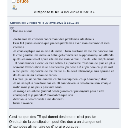
Bruce
«
Réponse #5 le:
04 mai 2023 à 09:58:53 »
Citation de: Virginie75 le 30 avril 2023 à 18:12:44
Bonsoir à tous,
J’ai besoin de conseils concernant des problèmes intestinaux.
Cela fait plusieurs mois que j’ai des problèmes avec mon estomac et mes
intestins.
Je vous explique ma routine du matin : Mon auxiliaire de vie me bascule sur
le côté gauche, me mets un bébé gel (comme les suppositoires), on attends
quelques minutes et après elle masse mon ventre. Ensuite, elle fait plusieurs
TR pour m’aider à évacuer mes selles. Le problème c’est que de plus en plus
souvent, l’évacuation dure des heures, j’ai des HRA et j’ai beaucoup de mal
à récupérer. Impossible de me mettre au fauteuil tellement je suis épuisée et
douloureuse au niveau de l’anus.
En plus, j’ai un ventre énorme car beaucoup beaucoup beaucoup d’air.
Je ne sais plus quoi faire car les TR sont devenus très douloureux chaque
matin mais je ne peux pas faire sans.
Je mange équilibrée (surtout des légumes car j’ai toujours peur d’être
constipée) et je prends 2 movicol chaque soir.
Avez-vous des conseils à me donner ?
Merci d’avance.
C'est sur que des TR qui durent des heures c'est pas fun.
On dirait de la constipation, peut-être due à un changement
d'habitudes alimentaire ou d'horaire ou autre.