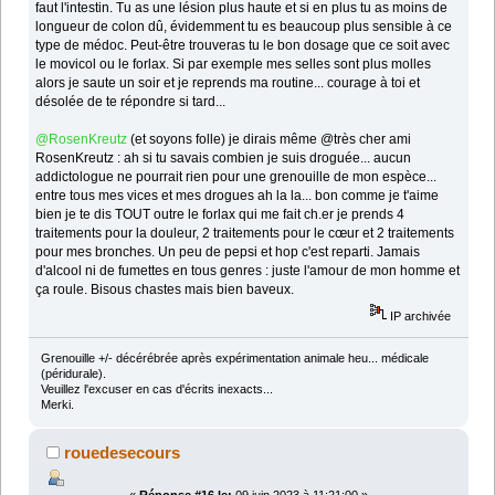
faut l'intestin. Tu as une lésion plus haute et si en plus tu as moins de
longueur de colon dû, évidemment tu es beaucoup plus sensible à ce
type de médoc. Peut-être trouveras tu le bon dosage que ce soit avec
le movicol ou le forlax. Si par exemple mes selles sont plus molles
alors je saute un soir et je reprends ma routine... courage à toi et
désolée de te répondre si tard...
@RosenKreutz
(et soyons folle) je dirais même @très cher ami
RosenKreutz : ah si tu savais combien je suis droguée... aucun
addictologue ne pourrait rien pour une grenouille de mon espèce...
entre tous mes vices et mes drogues ah la la... bon comme je t'aime
bien je te dis TOUT outre le forlax qui me fait ch.er je prends 4
traitements pour la douleur, 2 traitements pour le cœur et 2 traitements
pour mes bronches. Un peu de pepsi et hop c'est reparti. Jamais
d'alcool ni de fumettes en tous genres : juste l'amour de mon homme et
ça roule. Bisous chastes mais bien baveux.
IP archivée
Grenouille +/- décérébrée après expérimentation animale heu... médicale
(péridurale).
Veuillez l'excuser en cas d'écrits inexacts...
Merki.
rouedesecours
«
Réponse #16 le:
09 juin 2023 à 11:21:00 »