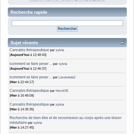
Recherche rapide
Sujet récents
Cannabis thérapeutique
par
sylvia
[
Aujourd'hui
à 12:48:43]
lcomment se faire peser ...
par
sylvia
[
Aujourd'hui
à 12:46:37]
lcomment se faire peser ...
par
Lavandula2
[
Hier
à 22:44:17]
Cannabis thérapeutique
par
Hervé35
[
Hier
à 16:48:09]
Cannabis thérapeutique
par
sylvia
[
Hier
à 14:35:35]
Recherche de bien-être et de reconnexion au corps après une lésion
médullaire
par
sylvia
[
Hier
à 14:27:45]