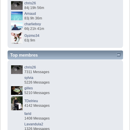
chris26
84j 19h 56m
Arnaud
83j 9h 36m
charlieboy
66j 21h 41m
Gyzmo34
63j 9m
Top membres
chris26
7311 Messages
sylvia
5226 Messages
gilles
5210 Messages
TDelrieu
4142 Messages
farid
1408 Messages
Lavandula2
1326 Messages