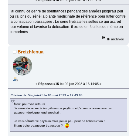
j'ai connu ce genre de souffrances pendant des années jusqu'au jour
ou j'ai pris du séné la plante médicinale de référence pour lutter contre
la constipation passagère . Le séné hydrate les selles ce qui accroît
leur volume et favorise la défécation. il existe en feuilles ou même en
comprimés
IP archivée
Breizhfenua
«
Réponse #15 le:
02 juin 2023 à 16:14:05 »
Citation de: Virginie75 le 04 mai 2023 à 17:49:03
Merci pour vos retours.
Je viens de recevoir les gélules de psyllium et j’ai rendez-vous avec un
gastroentérologue jeudi prochain.
Je vais débuter le psyllium mais j’ai un peu peur de l’obstruction !!!
Il faut boire beaucoup beaucoup ?