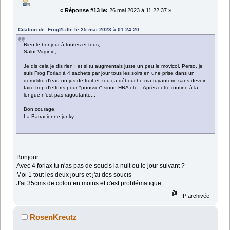
«
Réponse #13 le:
26 mai 2023 à 11:22:37 »
Citation de: Frog2Lille le 25 mai 2023 à 01:24:20
Bien le bonjour à toutes et tous,
Salut Virginie,
Je dis cela je dis rien : et si tu augmentais juste un peu le movicol. Perso, je
suis Frog Forlax à 4 sachets par jour tous les soirs en une prise dans un
demi litre d'eau ou jus de fruit et zou ça débouche ma tuyauterie sans devoir
faire trop d'efforts pour "pousser" sinon HRA etc... Après cette routine à la
longue n'est pas ragoutante...
Bon courage.
La Batracienne junky.
Bonjour
Avec 4 forlax tu n'as pas de soucis la nuit ou le jour suivant ?
Moi 1 tout les deux jours et j'ai des soucis
J'ai 35cms de colon en moins et c'est problématique
IP archivée
RosenKreutz