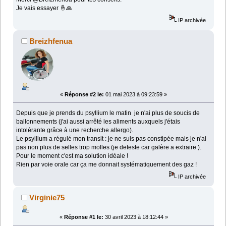
Je vais essayer 🤞🙏
IP archivée
Breizhfenua
«
Réponse #2 le:
01 mai 2023 à 09:23:59 »
Depuis que je prends du psyllium le matin je n'ai plus de soucis de
ballonnements (j'ai aussi arrêté les aliments auxquels j'étais
intolérante grâce à une recherche allergo).
Le psyllium a régulé mon transit : je ne suis pas constipée mais je n'ai
pas non plus de selles trop molles (je deteste car galère a extraire ).
Pour le moment c'est ma solution idéale !
Rien par voie orale car ça me donnait systématiquement des gaz !
IP archivée
Virginie75
«
Réponse #1 le:
30 avril 2023 à 18:12:44 »