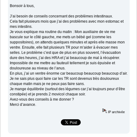
Bonsoir à tous,
J’ai besoin de conseils concernant des problèmes intestinaux.
Cela fait plusieurs mois que j’ai des problèmes avec mon estomac et
mes intestins.
Je vous explique ma routine du matin : Mon auxiliaire de vie me
bascule sur le côté gauche, me mets un bébé gel (comme les
suppositoires), on attends quelques minutes et après elle masse mon
ventre. Ensuite, elle fait plusieurs TR pour m’aider à évacuer mes
selles. Le problème c’est que de plus en plus souvent, l’évacuation
dure des heures, j’ai des HRA et j’ai beaucoup de mal à récupérer.
Impossible de me mettre au fauteuil tellement je suis épuisée et
douloureuse au niveau de l’anus.
En plus, j’ai un ventre énorme car beaucoup beaucoup beaucoup d’air.
Je ne sais plus quoi faire car les TR sont devenus très douloureux
chaque matin mais je ne peux pas faire sans.
Je mange équilibrée (surtout des légumes car j’ai toujours peur d’être
constipée) et je prends 2 movicol chaque soir.
Avez-vous des conseils à me donner ?
Merci d’avance.
IP archivée