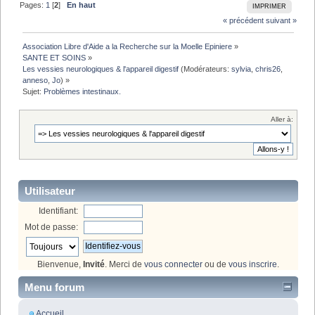
Pages:
1
[
2
]
En haut
IMPRIMER
« précédent
suivant »
Association Libre d'Aide a la Recherche sur la Moelle Epiniere
»
SANTE ET SOINS
»
Les vessies neurologiques & l'appareil digestif
(Modérateurs:
sylvia
,
chris26
,
anneso
,
Jo
) »
Sujet:
Problèmes intestinaux.
Aller à:
Utilisateur
Identifiant:
Mot de passe:
Bienvenue,
Invité
. Merci de
vous connecter
ou de
vous inscrire
.
Menu forum
Accueil