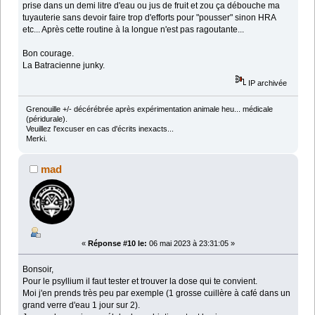
prise dans un demi litre d'eau ou jus de fruit et zou ça débouche ma
tuyauterie sans devoir faire trop d'efforts pour "pousser" sinon HRA
etc... Après cette routine à la longue n'est pas ragoutante...
Bon courage.
La Batracienne junky.
IP archivée
Grenouille +/- décérébrée après expérimentation animale heu... médicale
(péridurale).
Veuillez l'excuser en cas d'écrits inexacts...
Merki.
mad
«
Réponse #10 le:
06 mai 2023 à 23:31:05 »
Bonsoir,
Pour le psyllium il faut tester et trouver la dose qui te convient.
Moi j'en prends très peu par exemple (1 grosse cuillère à café dans un
grand verre d'eau 1 jour sur 2).