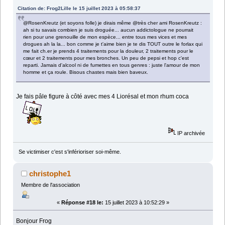
Citation de: Frog2Lille le 15 juillet 2023 à 05:58:37
@RosenKreutz (et soyons folle) je dirais même @très cher ami RosenKreutz :
ah si tu savais combien je suis droguée... aucun addictologue ne pourrait
rien pour une grenouille de mon espèce... entre tous mes vices et mes
drogues ah la la... bon comme je t'aime bien je te dis TOUT outre le forlax qui
me fait ch.er je prends 4 traitements pour la douleur, 2 traitements pour le
cœur et 2 traitements pour mes bronches. Un peu de pepsi et hop c'est
reparti. Jamais d'alcool ni de fumettes en tous genres : juste l'amour de mon
homme et ça roule. Bisous chastes mais bien baveux.
Je fais pâle figure à côté avec mes 4 Liorésal et mon rhum coca
IP archivée
Se victimiser c'est s'inférioriser soi-même.
christophe1
Membre de l'association
«
Réponse #18 le:
15 juillet 2023 à 10:52:29 »
Bonjour Frog