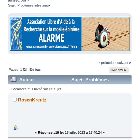
anneso
,
Jo
) »
Sujet:
Problèmes intestinaux.
« précédent
suivant »
Pages:
1
[
2
]
En bas
IMPRIMER
Auteur
Sujet: Problèmes
intestinaux. (Lu 50183 fois)
0 Membres et 1 Invité sur ce sujet
RosenKreutz
«
Réponse #19 le:
15 juillet 2023 à 17:40:24 »