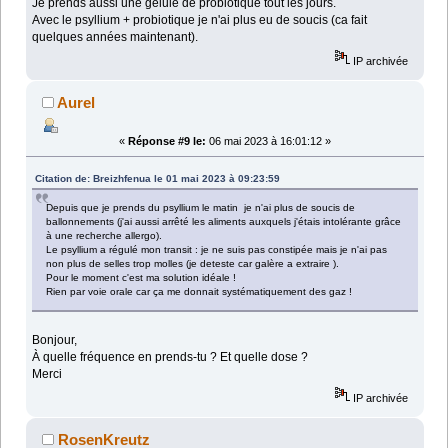
Je prends aussi une gélule de probiotique tout les jours.
Avec le psyllium + probiotique je n'ai plus eu de soucis (ca fait
quelques années maintenant).
IP archivée
Aurel
«
Réponse #9 le:
06 mai 2023 à 16:01:12 »
Citation de: Breizhfenua le 01 mai 2023 à 09:23:59
Depuis que je prends du psyllium le matin je n'ai plus de soucis de
ballonnements (j'ai aussi arrêté les aliments auxquels j'étais intolérante grâce
à une recherche allergo).
Le psyllium a régulé mon transit : je ne suis pas constipée mais je n'ai pas
non plus de selles trop molles (je deteste car galère a extraire ).
Pour le moment c'est ma solution idéale !
Rien par voie orale car ça me donnait systématiquement des gaz !
Bonjour,
À quelle fréquence en prends-tu ? Et quelle dose ?
Merci
IP archivée
RosenKreutz