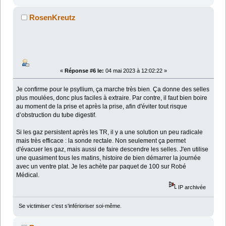
RosenKreutz
«
Réponse #6 le:
04 mai 2023 à 12:02:22 »
Je confirme pour le psyllium, ça marche très bien. Ça donne des selles
plus moulées, donc plus faciles à extraire. Par contre, il faut bien boire
au moment de la prise et après la prise, afin d'éviter tout risque
d’obstruction du tube digestif.
Si les gaz persistent après les TR, il y a une solution un peu radicale
mais très efficace : la sonde rectale. Non seulement ça permet
d'évacuer les gaz, mais aussi de faire descendre les selles. J'en utilise
une quasiment tous les matins, histoire de bien démarrer la journée
avec un ventre plat. Je les achète par paquet de 100 sur Robé
Médical.
IP archivée
Se victimiser c'est s'inférioriser soi-même.