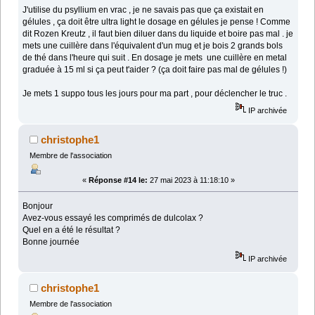
J'utilise du psyllium en vrac , je ne savais pas que ça existait en
gélules , ça doit être ultra light le dosage en gélules je pense ! Comme
dit Rozen Kreutz , il faut bien diluer dans du liquide et boire pas mal . je
mets une cuillère dans l'équivalent d'un mug et je bois 2 grands bols
de thé dans l'heure qui suit . En dosage je mets une cuillère en metal
graduée à 15 ml si ça peut t'aider ? (ça doit faire pas mal de gélules !)
Je mets 1 suppo tous les jours pour ma part , pour déclencher le truc .
IP archivée
christophe1
Membre de l'association
«
Réponse #14 le:
27 mai 2023 à 11:18:10 »
Bonjour
Avez-vous essayé les comprimés de dulcolax ?
Quel en a été le résultat ?
Bonne journée
IP archivée
christophe1
Membre de l'association