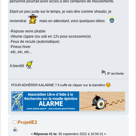
personne pourrait avoir accès à des centaines de mouvements.
Etant un peu juste sur le temps, je vais dire comme shwatzi, je
reviendrai
mais en attendant, voici quelques idées
-Repose verre pliable
-Allume cigare (ou usb en 12v pour accessoire(s)
-Feux de recule (automatique)
-Pneus hiver
-etc, etc, etc...
A bientôt
IP archivée
POUR ADHÉRER A ALARME ? Il suffit de cliquer sur la bannière
ProjetIE2
«
Réponse #1 le:
30 septembre 2022 à 16:56:31 »