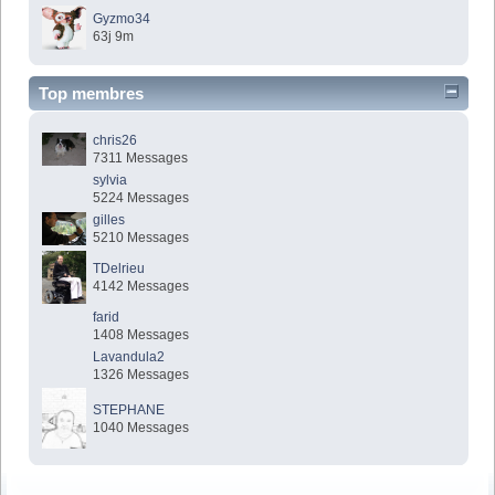
Gyzmo34
63j 9m
Top membres
chris26
7311 Messages
sylvia
5224 Messages
gilles
5210 Messages
TDelrieu
4142 Messages
farid
1408 Messages
Lavandula2
1326 Messages
STEPHANE
1040 Messages