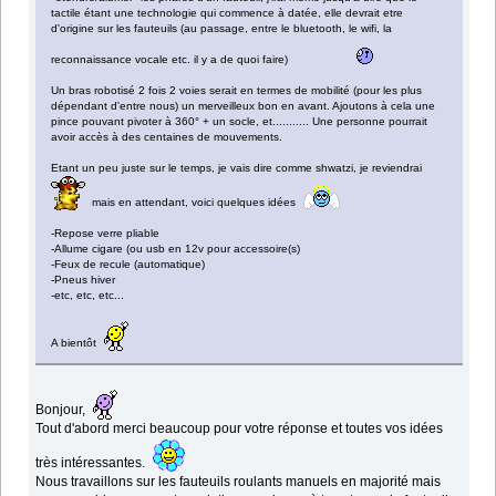
tactile étant une technologie qui commence à datée, elle devrait etre
d'origine sur les fauteuils (au passage, entre le bluetooth, le wifi, la
reconnaissance vocale etc. il y a de quoi faire)
Un bras robotisé 2 fois 2 voies serait en termes de mobilité (pour les plus
dépendant d'entre nous) un merveilleux bon en avant. Ajoutons à cela une
pince pouvant pivoter à 360° + un socle, et........... Une personne pourrait
avoir accès à des centaines de mouvements.
Etant un peu juste sur le temps, je vais dire comme shwatzi, je reviendrai
mais en attendant, voici quelques idées
-Repose verre pliable
-Allume cigare (ou usb en 12v pour accessoire(s)
-Feux de recule (automatique)
-Pneus hiver
-etc, etc, etc...
A bientôt
Bonjour,
Tout d'abord merci beaucoup pour votre réponse et toutes vos idées
très intéressantes.
Nous travaillons sur les fauteuils roulants manuels en majorité mais