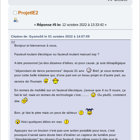
ProjetIE2
«
Réponse #5 le:
12 octobre 2022 à 13:33:42 »
Citation de: Gyzmo34 le 01 octobre 2022 à 14:07:09
Bonjour et bienvenue à vous,
Fauteuil roulant électrique ou fauteuil roulant manuel svp ?
A titre personnel j'ai des dizaines d'idées, et pour cause, je suis tétraplégique
"dépendant de tierce personnes" depuis 31 ans
Bref, je vous remercie
pour cette belle initiative qui, d'une part est un beau projet et d'autre part, au
service de l'humain
En termes de mobilité sur un fauteuil électrique, j'avoue que 4 ou 6 roues, ça
fait le taf, mais en termes de technologie c'est.........
Ou plutôt, comment
dire
Bon, je fais le pitre mais un peut de sérieux
Voici quelques idées en vrac
Appuyez sur un bouton n'est pas une action possible pour tous, c'est
pourquoi il serait sans doute bien d'insérer un capteur de lumière pour
"étendre/alumer" les phares d'un fauteuil, j'irai même jusqu'à dire que le