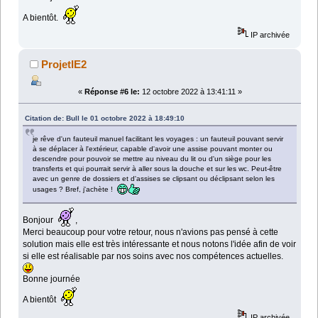
A bientôt.
IP archivée
ProjetIE2
«
Réponse #6 le:
12 octobre 2022 à 13:41:11 »
Citation de: Bull le 01 octobre 2022 à 18:49:10
je rêve d'un fauteuil manuel facilitant les voyages : un fauteuil pouvant servir
à se déplacer à l'extérieur, capable d'avoir une assise pouvant monter ou
descendre pour pouvoir se mettre au niveau du lit ou d'un siège pour les
transferts et qui pourrait servir à aller sous la douche et sur les wc. Peut-être
avec un genre de dossiers et d'assises se clipsant ou déclipsant selon les
usages ? Bref, j'achète !
Bonjour
,
Merci beaucoup pour votre retour, nous n'avions pas pensé à cette
solution mais elle est très intéressante et nous notons l'idée afin de voir
si elle est réalisable par nos soins avec nos compétences actuelles.
Bonne journée
A bientôt
IP archivée