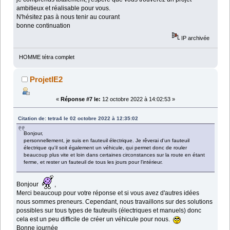
ambitieux et réalisable pour vous.
N'hésitez pas à nous tenir au courant
bonne continuation
IP archivée
HOMME tétra complet
ProjetIE2
«
Réponse #7 le:
12 octobre 2022 à 14:02:53 »
Citation de: tetra4 le 02 octobre 2022 à 12:35:02
Bonjour,
personnellement, je suis en fauteuil électrique. Je rêverai d'un fauteuil
électrique qu'il soit également un véhicule, qui permet donc de rouler
beaucoup plus vite et loin dans certaines circonstances sur la route en étant
ferme, et rester un fauteuil de tous les jours pour l'intérieur.
Bonjour
,
Merci beaucoup pour votre réponse et si vous avez d'autres idées
nous sommes preneurs. Cependant, nous travaillons sur des solutions
possibles sur tous types de fauteuils (électriques et manuels) donc
cela est un peu difficile de créer un véhicule pour nous.
Bonne journée