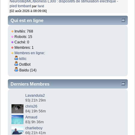
NeurostepMC/Bioness L300 : dispositifs de stimulation électrique -
pied tombant
par
farid
[02 août 2026 à 08:09:06]
Qui est en ligne
Invités: 768
Robots: 15
Caché: 0
Membres: 1
Membres en ligne
:
killic
DotBot
Baidu (14)
Derniers Membres
Lavandula2
93j 21h 29m
chris26
84j 19h 56m
Arnaud
83j 9h 36m
charlieboy
66j 21h 41m