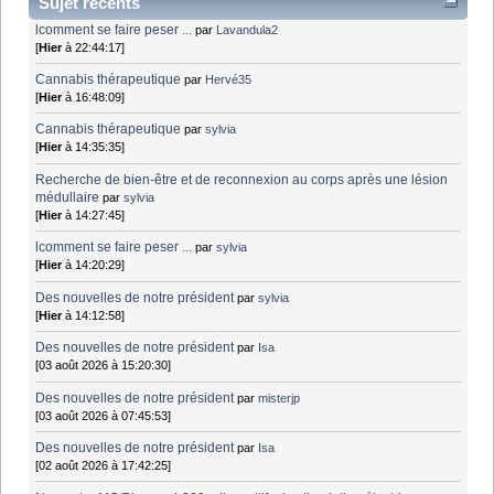
Sujet récents
lcomment se faire peser ...
par
Lavandula2
[
Hier
à 22:44:17]
Cannabis thérapeutique
par
Hervé35
[
Hier
à 16:48:09]
Cannabis thérapeutique
par
sylvia
[
Hier
à 14:35:35]
Recherche de bien-être et de reconnexion au corps après une lésion
médullaire
par
sylvia
[
Hier
à 14:27:45]
lcomment se faire peser ...
par
sylvia
[
Hier
à 14:20:29]
Des nouvelles de notre président
par
sylvia
[
Hier
à 14:12:58]
Des nouvelles de notre président
par
Isa
[03 août 2026 à 15:20:30]
Des nouvelles de notre président
par
misterjp
[03 août 2026 à 07:45:53]
Des nouvelles de notre président
par
Isa
[02 août 2026 à 17:42:25]