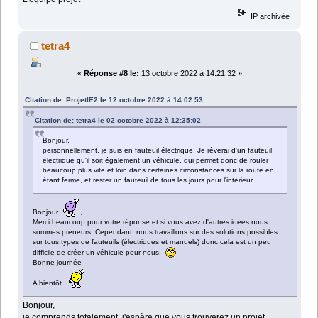
IP archivée
tetra4
«
Réponse #8 le:
13 octobre 2022 à 14:21:32 »
Citation de: ProjetIE2 le 12 octobre 2022 à 14:02:53
Citation de: tetra4 le 02 octobre 2022 à 12:35:02
Bonjour,
personnellement, je suis en fauteuil électrique. Je rêverai d'un fauteuil
électrique qu'il soit également un véhicule, qui permet donc de rouler
beaucoup plus vite et loin dans certaines circonstances sur la route en
étant ferme, et rester un fauteuil de tous les jours pour l'intérieur.
Bonjour
,
Merci beaucoup pour votre réponse et si vous avez d'autres idées nous
sommes preneurs. Cependant, nous travaillons sur des solutions possibles
sur tous types de fauteuils (électriques et manuels) donc cela est un peu
difficile de créer un véhicule pour nous.
Bonne journée
A bientôt.
Bonjour,
je comprends totalement, j'espère que vous trouverez un projet