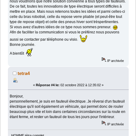
nous voudrions que notre solution convienne à tous types de fauteuils.
De ce fait, toutes les innovations de type électrique seront difficiles à
mettre en place. Mais nous retenons toutes les idées et parmi celles-ci
celle du bras robotisé, celle du repose verre pliable (et peut-être tout
type de repose objet) et celle des pneus hiver sont trèspertinentes.
Si vous avez d'autres idées de ce type nous sommes preneur.
Afin de faciliter la communication si vous le préférez nous pouvons
aussi se contacter par téléphone ou visio.
Bonne journée.
A bientôt
IP archivée
tetra4
«
Réponse #4 le:
02 octobre 2022 à 12:35:02 »
Bonjour,
personnellement, je suis en fauteuil électrique. Je rêverai d'un fauteuil
électrique qu'il soit également un véhicule, qui permet donc de rouler
beaucoup plus vite et loin dans certaines circonstances sur la route en
étant ferme, et rester un fauteuil de tous les jours pour l'intérieur.
IP archivée
HOMME tétra complet