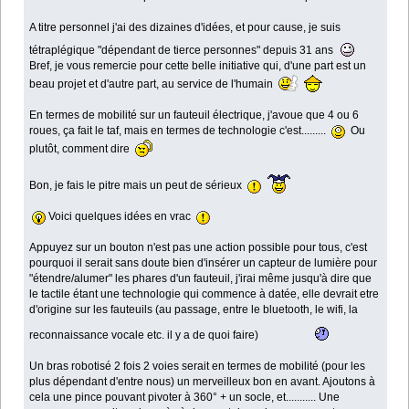
A titre personnel j'ai des dizaines d'idées, et pour cause, je suis
tétraplégique "dépendant de tierce personnes" depuis 31 ans
Bref, je vous remercie pour cette belle initiative qui, d'une part est un
beau projet et d'autre part, au service de l'humain
En termes de mobilité sur un fauteuil électrique, j'avoue que 4 ou 6
roues, ça fait le taf, mais en termes de technologie c'est.........
Ou
plutôt, comment dire
Bon, je fais le pitre mais un peut de sérieux
Voici quelques idées en vrac
Appuyez sur un bouton n'est pas une action possible pour tous, c'est
pourquoi il serait sans doute bien d'insérer un capteur de lumière pour
"étendre/alumer" les phares d'un fauteuil, j'irai même jusqu'à dire que
le tactile étant une technologie qui commence à datée, elle devrait etre
d'origine sur les fauteuils (au passage, entre le bluetooth, le wifi, la
reconnaissance vocale etc. il y a de quoi faire)
Un bras robotisé 2 fois 2 voies serait en termes de mobilité (pour les
plus dépendant d'entre nous) un merveilleux bon en avant. Ajoutons à
cela une pince pouvant pivoter à 360° + un socle, et........... Une