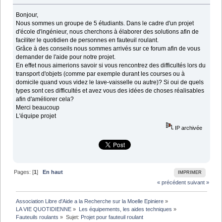
Bonjour,
Nous sommes un groupe de 5 étudiants. Dans le cadre d'un projet
d'école d'ingénieur, nous cherchons à élaborer des solutions afin de
faciliter le quotidien de personnes en fauteuil roulant.
Grâce à des conseils nous sommes arrivés sur ce forum afin de vous
demander de l'aide pour notre projet.
En effet nous aimerions savoir si vous rencontrez des difficultés lors du
transport d'objets (comme par exemple durant les courses ou à
domicile quand vous videz le lave-vaisselle ou autre)? Si oui de quels
types sont ces difficultés et avez vous des idées de choses réalisables
afin d'améliorer cela?
Merci beaucoup
L'équipe projet
IP archivée
Pages: [
1
]
En haut
IMPRIMER
« précédent
suivant »
Association Libre d'Aide a la Recherche sur la Moelle Epiniere
»
LA VIE QUOTIDIENNE
»
Les équipements, les aides techniques
»
Fauteuils roulants
»
Sujet:
Projet pour fauteuil roulant