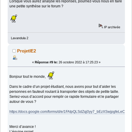
Lorsque vous aurez analysé les réponses, pourriez-vous nous en faire
une petite synthèse sur le forum ?
IP archivée
Lavandula 2
ProjetIE2
«
Réponse #9 le:
26 octobre 2022 à 17:25:23 »
Bonjour tout le monde,
Dans le cadre d’un projet étudiant, nous avons pour but d’aider les
personnes en fauteuil roulant à transporter des objets de petite taille.
Seriez-vous d’accord pour remplir ce rapide formulaire et le partager
autour de vous ?
https://docs.google.com/forms/d/e/1FAIpQLSdZqj0yy7_bEzXSwjpgfeLeCT
Merci d’avance !
L’équipe projet